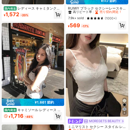
¥117 節約
#2 ベストセラー
に セクシー 女性用トップス、ブラウス、Tシャツ
高リピート率
売り切れ間近！
レディース キャミタンクト
RUIWY ブラック セクシーレースキ
国内発送
ップ 水玉模様 フリルトリム ルーズ
ャミソール、カジュアル ノースリー
58 フォロワー
#2 ベストセラー
#2 ベストセラー
に セクシー 女性用トップス、ブラウス、Tシャツ
に セクシー 女性用トップス、ブラウス、Tシャツ
4.39
1,572
¥
-20%
フィット スイート エッジースパイシ
ブベスト レディース、春夏、取り外
高リピート率
高リピート率
売り切れ間近！
売り切れ間近！
7.9k+ sold
(1000+)
ー おしゃれ カジュアル 着痩せ 無料
し可能パッド付き
#2 ベストセラー
に セクシー 女性用トップス、ブラウス、Tシャツ
569
紐付き
¥
-17%
高リピート率
売り切れ間近！
¥1,661 節約
キャミソール レディース レ
国内発送
4
ース ハート柄 配色 パイピング トッ
1,716
¥
-49%
プス インナー ノースリーブ 夏 スリ
MOREGETS BEAUTY
#2 ベストセラー
に プレーン 女性用タンクトップ&キャミス
ム タイト フィット 着痩せ 美シルエ
ット 美背 露出控えめ 伸縮性 ストレ
売り切れ間近！
ミニマリスト セクシー スタイル レ