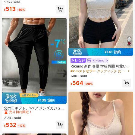
形防止 保護洗濯バッグ兼キャップホ
5.1k+ sold
売り切れ間近！
売り切れ間近！
ルダー
#1 ベストセラー
に 洗濯用具アクセサリー
513
¥
-10%
売り切れ間近！
¥141 節約
Rikumo
Rikumo 新作 春夏 学校再開 可愛い&
セクシー ピュアレース キャミソール
#2 ベストセラー
グラフィック 女性用タンクトップ&キャミス
パッド入りブラ、無地 レディース イ
600+ sold
ンナー キャミトップ カジュアル ホ
564
ワイト
¥
-20%
¥109 節約
#7 ベストセラー
に スポーツ＆アウトドア
売り切れ間近！
父の日ギフト、1ペア メンズカジュ
アルスポーツパンツ、アイスシルク
#7 ベストセラー
#7 ベストセラー
に スポーツ＆アウトドア
に スポーツ＆アウトドア
パンツ、メンズスポーツカジュアル
3.3k+ sold
売り切れ間近！
売り切れ間近！
パンツ、日常のフィットネス、スポ
#7 ベストセラー
に スポーツ＆アウトドア
532
ーツ、ジョギング、エクササイズに
¥
-17%
売り切れ間近！
適しています。1ペア メンズカジュ
アルスポーツパンツ、アイスシルク