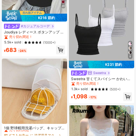
20
¥216 節約
#カジュアルコーデ
Joudiya レディース ボタンアップ V
ネック 夏用 ノースリーブ トップ
売り切れ間近！
ス、ファッショナブルで多用途なタ
5.5k+ sold
(1000+)
ンクトップ スクール
683
¥
-24%
8
¥231 節約
Sweetra
Sweetra 甘くてスパイシー かわいく
てエレガント ミュージックフェス バ
売り切れ間近！
ケーション カジュアル オールマッチ
1.3k+ sold
(500+)
デイリー デート オフィス スクール
1,098
タイトフィット ホワイト/ピンク/ブ
¥
-17%
ラック レースキャミソール クロップ
ド バックレストップ
#1 ベストセラー
に 洗濯用具アクセサリー
売り切れ間近！
1個 野球帽用洗濯バッグ、キャップ
クリーニングツール、洗濯機対応 変
#1 ベストセラー
#1 ベストセラー
に 洗濯用具アクセサリー
に 洗濯用具アクセサリー