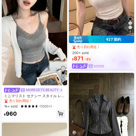
パンツ、メンズスポーツカジュアル
パンツ、日常のフィットネス、スポ
ーツ、ジョギング、エクササイズに
適しています
4
#5 ベストセラー
に 新しい 女性用タンクトップ&キャミス
¥27 節約
売り切れ間近！
#5 ベストセラー
#5 ベストセラー
に 新しい 女性用タンクトップ&キャミス
に 新しい 女性用タンクトップ&キャミス
200+ sold
売り切れ間近！
売り切れ間近！
871
#5 ベストセラー
に 新しい 女性用タンクトップ&キャミス
¥
-3%
売り切れ間近！
SOSISI
4
MOREGETS BEAUTY
ミニマリスト セクシー スタイル レ
ース Vネック キャミソールトップ レ
売り切れ間近！
ディース、春/夏、サイドブーブカバ
1k+ sold
(1000+)
ー付きパッドカップ、ホロウアウ
960
ト、インナーレイヤーベーストップ
¥
カジュアル