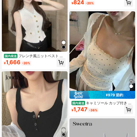
#6 ベストセラー
に イエロー ノースリーブキャミソール
824
¥
-20%
売り切れ間近！
フレンチ風ニットベスト レ
国内発送
ースコンビ 伸縮性抜群 スリムフィッ
1,666
¥
-20%
ト ノースリーブデザイン 優雅雰囲気
夏定番万能上衣
¥979 節約
キャミソール カップ付き レ
国内発送
ース ドット柄 インナー 水玉 タンク
1,747
¥
-36%
トップ パッド入り リブ トップス レ
ディース ノースリーブ 伸縮性 フィ
ット 細見え 韓国ファッション 大人
可愛い ガーリー デート ルームウェ
ア アイボリー 白