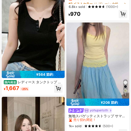
ッチ 柔らかい コットン混 肌触り 重
ース Vネック キャミソールトップ レ
#2 ベストセラー
#2 ベストセラー
に プレーン 女性用タンクトップ&キャミス
に プレーン 女性用タンクトップ&キャミス
ね着 レイヤード Y2K ストリート 地
ディース、春/夏、サイドブーブカバ
売り切れ間近！
売り切れ間近！
6.8k+ sold
(1000+)
雷系 量産系 ガーリー フレンチガー
ー付きパッド入りカップ、インナー
#2 ベストセラー
に プレーン 女性用タンクトップ&キャミス
リー 大人可愛い セクシー 清楚 ギャ
970
レイヤーベーストップ カジュアル ホ
¥
ル サブカル系 闇可愛い カジュアル
売り切れ間近！
ワイト
ベーシック デート 部屋着 ワンマイ
ルウェア お出かけ 通学 旅行 ライブ
フェス クラブ 韓国ファッション 春
夏 ホワイト ブラック 定番 人気
¥564 節約
レディース タンクトップ ヘ
国内発送
ンリーネック ボタン付き リブニット
1,667
¥
-25%
インナー ノースリーブ 無地 着痩せ
細見え きれいめ オフィスカジュアル
5
春 夏 秋 ストレッチ 伸縮性 シンプル
¥206 節約
大人可愛い トップス レイヤード 重
ね着
yohuperloth
#6 ベストセラー
に イエロー ノースリーブキャミソール
売り切れ間近！
無地スパゲッティストラップ サマー
レースフリルトリム キャミソール カ
#6 ベストセラー
#6 ベストセラー
に イエロー ノースリーブキャミソール
に イエロー ノースリーブキャミソール
ジュアル、ソフトガール イエロー
売り切れ間近！
売り切れ間近！
1k+ sold
(500+)