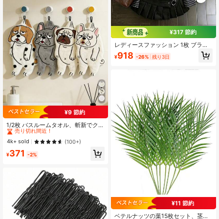
¥317 節約
レディースファッション 1枚 ブラッ
ク Vネック ストライプ襟 スリムフィ
918
¥
-26%
残り3日
ット ボタン 長袖 セクシーシャツ 通
勤・普段使い向け 秋冬
¥9 節約
#1 ベストセラー
に ポリエステル バスタオル
売り切れ間近！
1/2枚 バスルームタオル、斬新でクリ
エイティブな犬柄ハンドタオル、バ
#1 ベストセラー
#1 ベストセラー
に ポリエステル バスタオル
に ポリエステル バスタオル
スルーム、キッチン、ダイニングル
売り切れ間近！
売り切れ間近！
4k+ sold
(100+)
ームなどの家具環境に掛けられま
#1 ベストセラー
に ポリエステル バスタオル
371
す。ハンカチは吸水性のあるコーラ
¥
-2%
売り切れ間近！
ルフリース生地で作られており、キ
ッチンクリーニングに適していま
す。長さは約40cmまで延長されて
います。
¥11 節約
ベテルナッツの葉15枚セット、茎、