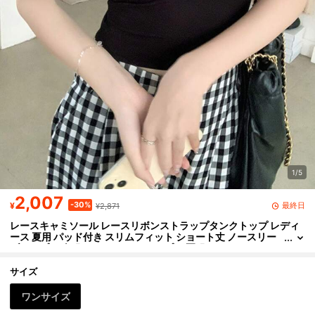
1/5
2,007
-30%
最終日
¥
¥2,871
レースキャミソール レースリボンストラップタンクトップ レディ
ース 夏用 パッド付き スリムフィット ショート丈 ノースリー
ブトップス 春服 キャミソール トップス 夏服 インナー きゃみ
ソール インナーキャミソール
サイズ
ワンサイズ