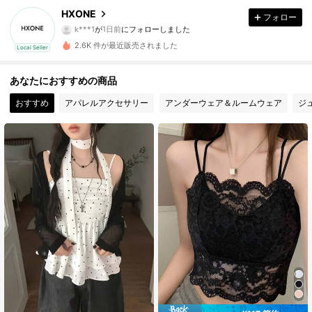
HXONE
フォロー
o***6
が閲覧中
58 フォロワー
4.39
2.6K 件が最近販売されました
Local Seller
あなたにおすすめの商品
58 フォロワー
4.39
おすすめ
アパレルアクセサリー
アンダーウェア＆ルームウェア
ジ
58 フォロワー
4.39
58 フォロワー
4.39
58 フォロワー
4.39
58 フォロワー
4.39
58 フォロワー
4.39