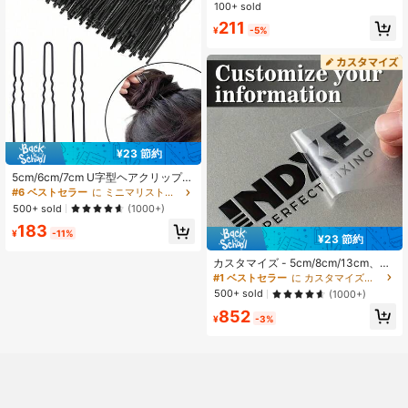
緑の葉、熱帯のヤシの葉、フェイク
100+ sold
カメの甲羅、竹の葉、ヤシの葉、サ
211
¥
-5%
ンデーの花の装飾、ハワイ、披露
宴、ジャングルビーチの結婚式の家
庭装飾、結婚式の装飾、結婚式用
品、ホリデー装飾、パーティー装
飾、祝賀の装飾、屋外の装飾、中庭
の装飾、バレンタインデー、ギフ
ト、ガーデンデコ、屋外プランツ、
園芸、フェイクフラワー、水筒、ラ
マダンの装飾
¥23 節約
5cm/6cm/7cm U字型ヘアクリップ、
黒色インビジブルお団子ヘアクリッ
#6 ベストセラー
に ミニマリストストリートウェアをテーマにした 女性のヘアアクセサリー
プ、メイクアップ固定お団子ヘアス
500+ sold
(1000+)
タイルに適した黒色U字型ヘアピン
183
¥
-11%
¥23 節約
カスタマイズ - 5cm/8cm/13cm、パ
ーソナライズされた3D中空デザイ
#1 ベストセラー
に カスタマイズされたウォーターボトルとカップのアクセサリー
ン、ハロウィンとクリスマス、スポ
500+ sold
(1000+)
ーツとアウトドア活動に適していま
852
す、かわいいステッカー、クリスマ
¥
-3%
スのホーム雰囲気、お土産、オフィ
スの装飾、家族向け、母の日のギフ
ト、防水