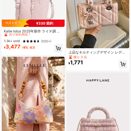
¥330 節約
#2 ベストセラー
に マルチカラー 女性用トップハンドルバッグ
売り切れ間近！
Katie lotus 2025年新作 ライチ調 ピ
クニックバスケット バケツバッグ、
#2 ベストセラー
#2 ベストセラー
に マルチカラー 女性用トップハンドルバッグ
に マルチカラー 女性用トップハンドルバッグ
レディースハンドバッグ、七夕祭り
売り切れ間近！
売り切れ間近！
1.3k+ sold
(500+)
のギフトに
3,477
#2 ベストセラー
に マルチカラー 女性用トップハンドルバッグ
¥
-9%
概算
売り切れ間近！
上品なキルティングデザイン レディ
ース ハンドバッグ コンキュビーンバ
残り 3 点
ッグ エレガントなペンダント装飾 ピ
1,771
¥
ンク 調節可能なショルダーストラッ
プ ショルダーバッグ/クロスボディバ
ッグ