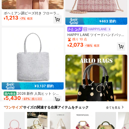
ボヘミアン調ビーズ付き フローラル
1,213
ハンドバッグ - ピクニック、音楽フ
¥
-7%
概算
ェスに最適、友人や家族への心のこ
¥463 節約
もったギフトにも
HAPPYLANE
HAPPY LANE ツイードハンドバッ
グ、ニッチデザイン、ピンクツイー
残り 10 点
ド素材、編み込みハンドル、ゴール
2,073
¥
-18%
概算
ドメタルクラスプ、チェーンショル
ダーストラップ、ミニトートクロス
ボディバッグ、エレガントなビジネ
スバッグ
¥3,137 節約
2026 新作 人気ヒット シル
国内発送
5,430
バーラメ PVC ハンドメイド編み込み
¥
-37%
残り2日
大型トートバッグ 高級感スクエアタ
イプ 万能ショルダー & ハンドバッグ
'
ワンサイズ
'サイズの関連する在庫アイテムをチェック
4-5日
全てを見る