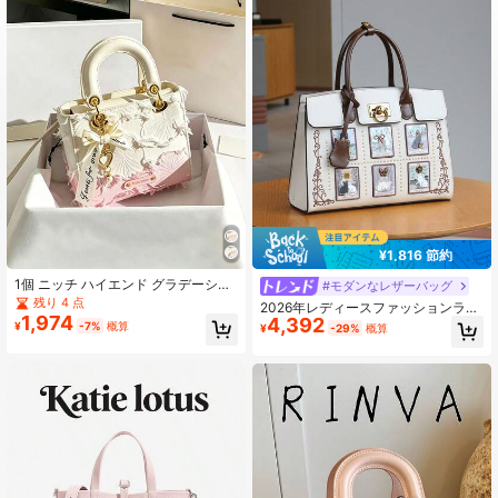
336K フォロワー
4.87
336K フォロワー
4.87
336K フォロワー
4.87
¥1,816 節約
1個 ニッチ ハイエンド グラデーショ
#モダンなレザーバッグ
ン レディースバッグ 2026年スタイ
残り 4 点
2026年レディースファッションラグ
ル、ファッショナブルなラグジュア
1,974
4,392
ジュアリーハンドバッグ、大容量プ
¥
-7%
概算
¥
-29%
概算
リー ベストセラー 新作、ラインスト
レミアムハンドバッグ、エレガント
ーン刺繍スタイル、ハンドバッグ、
なトートバッグ、妖精猫の重厚な刺
ショルダーバッグ、クロスボディバ
繍デザイン通勤バッグ、PU
ッグ、春/夏休暇旅行、キャンパス、
日常通勤、クリスマスギフト、パー
ティー、ブライダルバッグに適して
います (ランダムなネームプレート文
字)