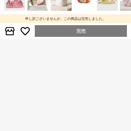
37
#韓国スタイル
水玉柄キャンバストートバッグ、エ
申し訳ございませんが、この商品は完売しました。
レガントなバケツバッグスタイル、
#1 ベストセラー
カジュアル 女性用トップハンドルバッグ
多機能キャンバスバッグ、ユニーク
3.7k+ sold
完売
な編み込みハンドル、日常使い、ス
633
¥
-5%
概算
トリートスタイル、友人との集まり
に適しています。女の子、女性、学
生、オフィスワーカーに適していま
す。美的
20
¥566 節約
LUIGEFI
1個 ピンク パッチワーク リベット装
飾 メタルタッセル ジッパー装飾 ヴ
#1 ベストセラー
ピンク 女性用トップハンドルバッグ
ィンテージPUストラップ ファッショ
500+ sold
(1000+)
ン スイート クール バイクスタイル Y
1,367
2K パンク レディース スクエアハン
¥
-29%
概算
ドバッグ