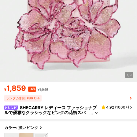
1/9
1,859
-4%
¥
¥1,945
ランダム割引 ¥86 OFF
SHECARRY レディース ファッショナブ
4.92
(
1000+
)
ルで優雅なクラシックなピンクの花柄スパ
ンコールハンドバッグ、レディースディナ
ーバッグ、女の子、レディース、女性、大学
生、花嫁、花嫁介添人、結婚式の来賓、ハネム
カラー: 淡いピンク
ーン、パーティー、プロム、結婚式、クラブ、
デート、ディナー、バレンタインデーなどのさ