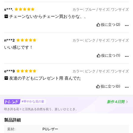
s***.
カラー: ブルー / サイズ: ワンサイズ
チェーンないからチェーン買おうかな、、
役に立つ
(2)
n***2
カラー: ピンク / サイズ: ワンサイズ
いい感じです！
役に立つ
(1)
o***9
カラー: ピンク / サイズ: ワンサイズ
友達の子どもにプレゼント用
喜んでた
役に立つ
(0)
新作
4日間
#華やかな花の宴
咲き誇る花々と活気ある自然を祝う、楽しいひととき。
製品詳細
336K フォロワー
4.87
素材:
PUレザー