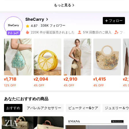
もっと見る
336K フォロワー
4.87
SheCarry
フォロー
336K フォロワー
4.87
220K 件が最近販売されました
51K 回数目のご購入
フォロ
336K フォロワー
4.87
336K フォロワー
4.87
1,718
2,094
2,910
1,415
2
336K フォロワー
4.87
¥
¥
¥
¥
¥
12% OFF
4% OFF
4% OFF
4% OFF
4% 
336K フォロワー
4.87
あなたにおすすめの商品
おすすめ
アパレルアクセサリー
ビューティー&ケア
ジュエリー＆ウ
336K フォロワー
4.87