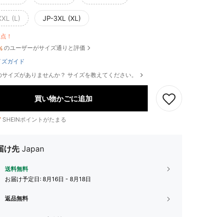
XXL (L)
JP-3XL (XL)
2点！
のユーザーがサイズ通りと評価
%
イズガイド
のサイズがありませんか？ サイズを教えてください。
買い物かごに追加
7
SHEINポイントがたまる
届け先
Japan
送料無料
お届け予定日:
8月16日 - 8月18日
返品無料