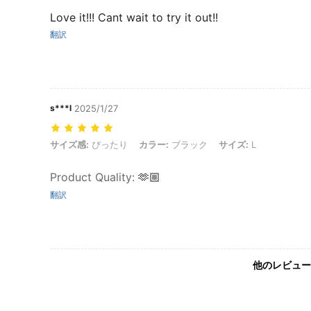
Love it!!! Cant wait to try it out!!
翻訳
s***l
2025/1/27
サイズ感: ぴったり, カラー: ブラック, サイズ: L
サイズ感:
ぴったり
カラー:
ブラック
サイズ:
L
Product Quality
:
🫶🏼
翻訳
他のレビュー