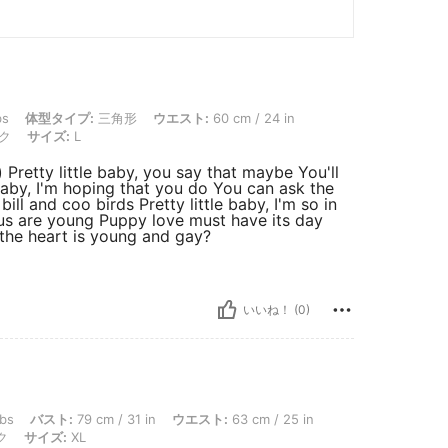
イプ: 三角形, ウエスト: 60 cm / 24 in, バスト: 77 cm / 30 in, ヒップ: 85 cm / 33 
bs
体型タイプ:
三角形
ウエスト:
60 cm / 24 in
ク
サイズ:
L
) Pretty little baby, you say that maybe You'll
 baby, I'm hoping that you do You can ask the
e bill and coo birds Pretty little baby, I'm so in
f us are young Puppy love must have its day
the heart is young and gay?
いいね！ (0)
ト: 79 cm / 31 in, ウエスト: 63 cm / 25 in, 体型タイプ: りんご型, ヒップ: 93 cm / 3
lbs
バスト:
79 cm / 31 in
ウエスト:
63 cm / 25 in
ク
サイズ:
XL