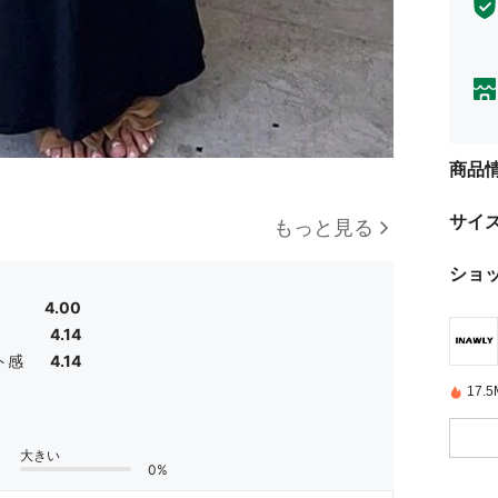
商品
サイ
もっと見る
ショ
4.00
4.14
ト感
4.14
17
大きい
0%