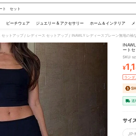
ート セット
 and down arrow keys to navigate search 検索履歴 and 人気ワード. Press Enter to 
ビーチウェア
ジュエリー & アクセサリー
ホーム＆インテリア
メ
 セットアップ
レディース セットアップ
INAWLY レディースプレーン無地
/
/
INA
ートセ
SKU: s
1,
¥
PR
ランダム
送
サイ
JP-