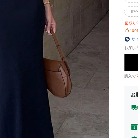
JP-
残り
100
サ
お探し
購入で
お