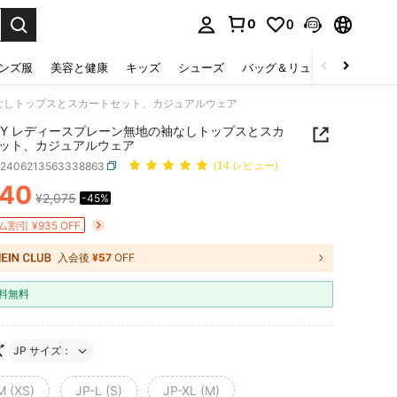
0
0
select.
ンズ服
美容と健康
キッズ
シューズ
バッグ＆リュック
下着＆
の袖なしトップスとスカートセット、カジュアルウェア
WLY レディースプレーン無地の袖なしトップスとスカ
ット、カジュアルウェア
z2406213563338863
(14 レビュー)
140
¥2,075
-45%
ICE AND AVAILABILITY
割引 ¥935 OFF
入会後
¥57
OFF
料無料
ズ
JP サイズ：
M (XS)
JP-L (S)
JP-XL (M)