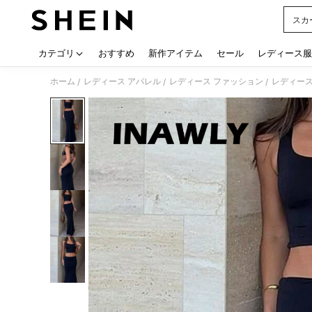
スカ
Use up
カテゴリ
おすすめ
新作アイテム
セール
レディース服
ホーム
レディース アパレル
レディース ファッション
レディース
/
/
/