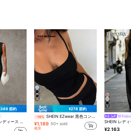
16
5
¥389 節約
¥278 節約
SHEIN EZwear 黒色コントラストカラー タイアップキャミソールとパンツセット、春夏シーズンに適しています
Trelyr
-19%
スリーブ ロングスカートセット 秋冬仕様
¥1,189
50+ sold
概算
¥2,163