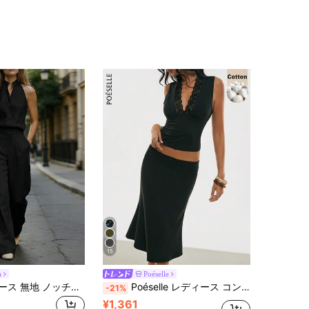
15
a
Poéselle
SHEIN レディース 無地 ノッチVネック ノースリーブシャツ＆パンツ カジュアル 2点セット
Poéselle レディース コントラストレース ディープVネック タンクトップ＆マーメイドスカート 2点セット
-21%
¥1,361