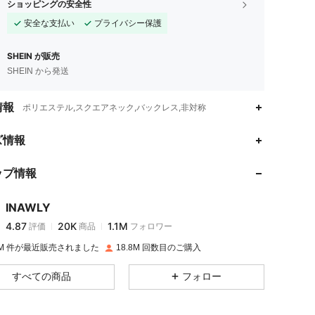
ショッピングの安全性
安全な支払い
プライバシー保護
SHEIN が販売
SHEIN から発送
情報
ポリエステル,スクエアネック,バックレス,非対称
4.87
20K
1.1M
ズ情報
ップ情報
4.87
20K
1.1M
INAWLY
4.87
20K
1.1M
評価
商品
フォロワー
m***v
は
1日前
に購入しました
.5M 件が最近販売されました
18.8M 回数目のご購入
4.87
20K
1.1M
すべての商品
フォロー
4.87
20K
1.1M