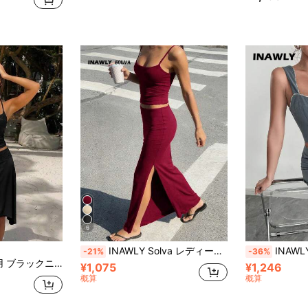
6
INAWLY Solva レディース 無地 プリーツ キャミソールトップ スプリットヘム スカート カジュアル 2点セット
INAWLY 2点 レディース 
-21%
-36%
キャミソールとミニスカートのカジュアルセット
¥1,075
¥1,246
概算
概算