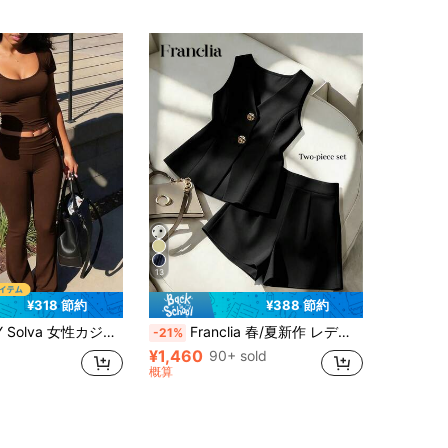
13
¥318 節約
¥388 節約
性カジュアル 無地 半袖Tシャツ とフレアパンツ 2点セット
Franclia 春/夏新作 レディース2点セット、レディースVネックトップとショーツ2点セット、ライトイエローセット、レディースエレガントセット、レディースオフィスセット、レディースサマーセット、レディースカジュアルセット、レディーススーツセット、レディース2点セット
-21%
¥1,460
90+ sold
概算