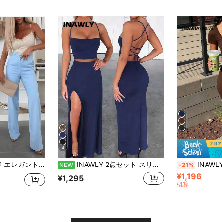
4
ウザーズ、精巧なボタンデザイン、日常通勤、ビジネスレセプション、オフィスウェア
INAWLY 2点セット スリムフィット セクシー ハイスリットスカート & クロスストラップ バックレス ホルターネックトップ
INAWLY Solva 女
NEW
-21%
¥1,196
¥1,295
概算