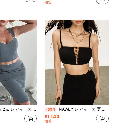
概算
セクシー コントラストレース トリム キャミソール トップス&スカートセット
INAWLY レディース 夏 無地 ニット セクシー Y2K 取り外し可能なストラップ ビーズ装飾 ミッドリフ露出 キャミトップ & ロングスカート
-39%
¥1,144
概算