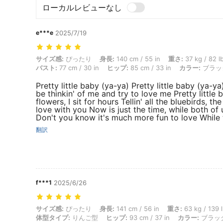
ローカルレビューなし
e***e
2025/7/19
サイズ感: ぴったり, 身長: 140 cm / 55 in, 重さ: 37 kg / 82 lbs, 体型タ
サイズ感:
ぴったり
身長:
140 cm / 55 in
重さ:
37 kg / 82 l
バスト:
77 cm / 30 in
ヒップ:
85 cm / 33 in
カラー:
ブラッ
Pretty little baby (ya-ya) Pretty little baby (ya-ya
be thinkin' of me and try to love me Pretty little
flowers, I sit for hours Tellin' all the bluebirds, th
love with you Now is just the time, while both o
Don't you know it's much more fun to love While 
翻訳
f***1
2025/6/26
サイズ感: ぴったり, 身長: 141 cm / 56 in, 重さ: 63 kg / 139 lbs, バス
サイズ感:
ぴったり
身長:
141 cm / 56 in
重さ:
63 kg / 139 
体型タイプ:
りんご型
ヒップ:
93 cm / 37 in
カラー:
ブラッ