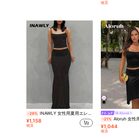
概算
INAWLY 女性用夏用エレガントな無地のスリムフィットキャミソールトップ＆フィッシュテールスカートセット
Aloruh
-26%
Aloruh 女性用 ブラックニットフィット
-21%
¥1,158
概算
¥1,044
概算