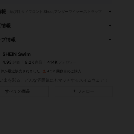
情報
結び目,タイフロント,Sheer,アンダーワイヤー,ストラップ
4.93
9.2K
414K
ズ情報
ップ情報
4.93
9.2K
414K
SHEIN Swim
4.93
9.2K
414K
評価
商品
フォロワー
d***9
は
1日前
に購入しました
2M 件が最近販売されました
4.5M 回数目のご購入
4.93
9.2K
414K
い出を彩る、どんな雰囲気にもマッチするスイムウェア！
すべての商品
フォロー
4.93
9.2K
414K
4.93
9.2K
414K
4.93
9.2K
414K