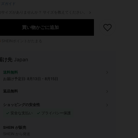
イズガイド
のサイズがありませんか？ サイズを教えてください。
買い物かごに追加
6
SHEINポイントがたまる
届け先
Japan
送料無料
お届け予定日:
8月13日 - 8月15日
返品無料
ショッピングの安全性
安全な支払い
プライバシー保護
SHEIN が販売
SHEIN から発送