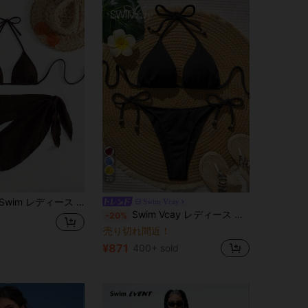
29
ビーチ ソリッドカラー ホルターネック セクシービキニ3点セット(水着、カバーアップ、ミニスカート)
Swim Vcay
Swim Vcay レディース 夏 ビーチ ホリデー プールパーティー バケーション 無地 ホルターネック タイアップ ビキニ 2ピース 水着セット ホリデー ブラック
-20%
売り切れ間近！
¥871
400+ sold