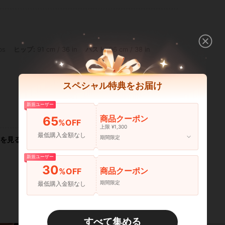
 91 cm / 36 in, バスト: 96 cm / 38 in, ウエスト: 71 cm / 28 in, カラー: ブラック, サ
bs
ヒップ:
91 cm / 36 in
バスト:
96 cm / 38 in
スペシャル特典をお届け
新規ユーザー
いいね！ (0)
商品クーポン
65
%OFF
上限 ¥1,300
最低購入金額なし
期間限定
を見る
新規ユーザー
30
商品クーポン
%OFF
期間限定
最低購入金額なし
すべて集める