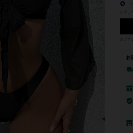
サ
お探し
購入で
お