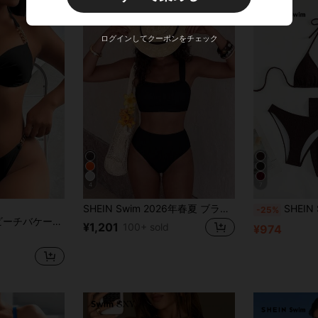
ログインしてクーポンをチェック
4
7
SHEIN Swim 2026年春夏 ブラック 太ストラップ 上品エレガントビキニセット 2枚入り、夏のビーチバケーション
SHEIN Swim レディース サマー 
-25%
ックレス水着 ブラックビキニセット、ボーニング入り、夏用
¥1,201
100+ sold
¥974