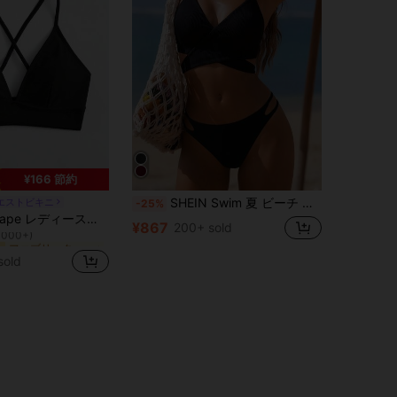
¥166 節約
SHEIN Swim 夏 ビーチ レディース ソリッドカラー クロスストラップ 分離型 ビキニセット
エストビキニ
-25%
ファブリック 女性ビキニトップス
ー
ディース夏ビーチ 無地クロスバックビキニトップ
1000+)
¥867
200+ sold
ファブリック 女性ビキニトップス
ファブリック 女性ビキニトップス
ー
ー
1000+)
1000+)
sold
ファブリック 女性ビキニトップス
ー
1000+)