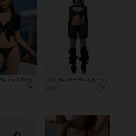
ホルターネック三角形リボン付き ビキニセット 3個入り、夏のビーチ旅行に
Swim EVENT 4点セット レディース 無地セクシー夏ビーチウェア: ビキニ + メッシュトップス + 同色ミニスカート、ハロウィン
-33%
¥943