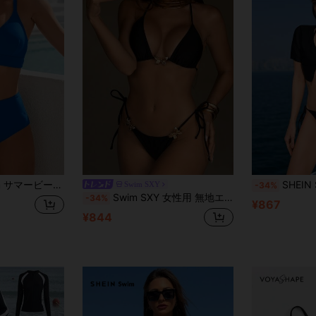
ディース ソリッドカラー ビキニセット
SHEIN Swim 女性の単色
Swim SXY
-34%
Swim SXY 女性用 無地エレガントビキニ2点セット水着
-34%
¥867
¥844