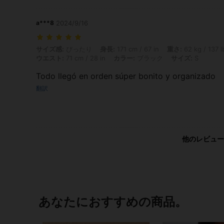
a***8
2024/9/16
サイズ感: ぴったり, 身長: 171 cm / 67 in, 重さ: 62 kg / 137 lbs, ヒップ:
サイズ感:
ぴったり
身長:
171 cm / 67 in
重さ:
62 kg / 137 l
ウエスト:
71 cm / 28 in
カラー:
ブラック
サイズ:
S
Todo llegó en orden súper bonito y organizado
翻訳
他のレビュー
あなたにおすすめの商品。