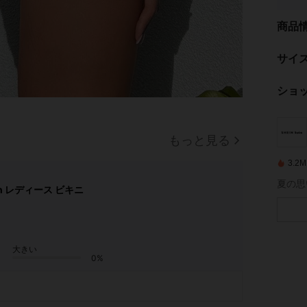
商品
サイ
ショ
もっと見る
3.
夏の思
n レディース ビキニ
大きい
0%