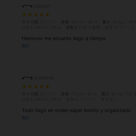
s***a
2025/4/1
サイズ感: ぴったり, 身長: 167 cm / 66 in, 重さ: 64 kg / 141 lbs, ウエ
サイズ感:
ぴったり
身長:
167 cm / 66 in
重さ:
64 kg / 141 
バスト:
96 cm / 38 in
体型タイプ:
三角形
カラー:
ブラック
Hermoso me encanto llego a tiempo
翻訳
a***8
2024/9/16
サイズ感: ぴったり, 身長: 171 cm / 67 in, 重さ: 62 kg / 137 lbs, ウエスト:
サイズ感:
ぴったり
身長:
171 cm / 67 in
重さ:
62 kg / 137 l
バスト:
96 cm / 38 in
カラー:
ブラック
サイズ:
L
Todo llegó en orden súper bonito y organizado
翻訳