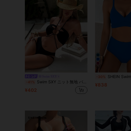
7
SHEIN Swim サマービーチ レ
Swim SXY
-30%
Swim SXY ニット無地 バックタイ付き スイムウェアトップ
-41%
¥838
¥402