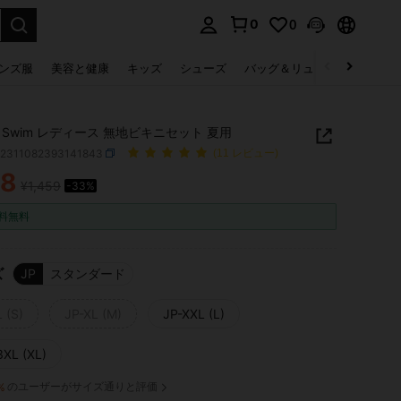
0
0
select.
ンズ服
美容と健康
キッズ
シューズ
バッグ＆リュック
下着＆
N Swim レディース 無地ビキニセット 夏用
z2311082393141843
(11 レビュー)
78
¥1,459
-33%
ICE AND AVAILABILITY
料無料
ズ
JP
スタンダード
 (S)
JP-XL (M)
JP-XXL (L)
3XL (XL)
のユーザーがサイズ通りと評価
%