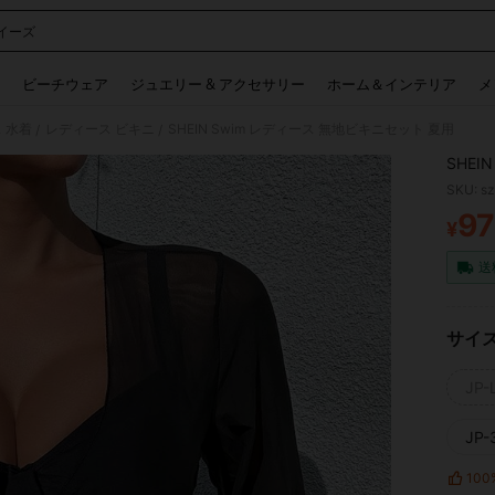
イーズ
 and down arrow keys to navigate search 検索履歴 and 人気ワード. Press Enter to 
ビーチウェア
ジュエリー & アクセサリー
ホーム＆インテリア
メ
 水着
レディース ビキニ
SHEIN Swim レディース 無地ビキニセット 夏用
/
/
SHEI
SKU: s
9
¥
PR
送
サイ
JP-L
JP-
100