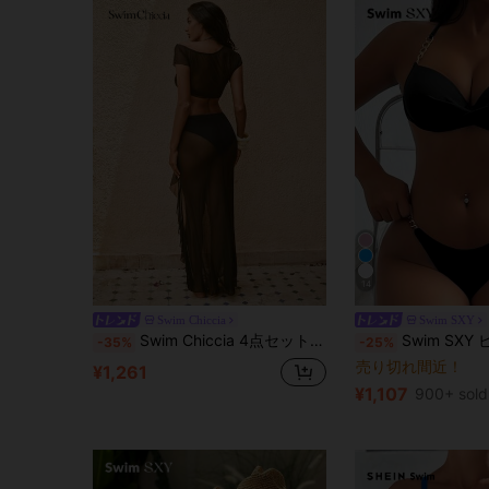
14
Swim Chiccia
Swim SXY
Swim Chiccia 4点セット レディース ビキニ セット ストラップ調節可能 ラッシュド クロップ トップ ハイウエスト ショーツ メッシュ ホルターネック ブラウス スリット フリル ヘム スカート エレガントビーチバケーションスタイル
Swim SXY ビーチバケーション用 ホルターネック バ
-35%
-25%
売り切れ間近！
¥1,261
¥1,107
900+ sold