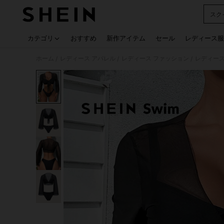
スク
Use up
カテゴリ
おすすめ
新作アイテム
セール
レディース服
ホーム
レディース アパレル
レディース ファッション
レディース
/
/
/