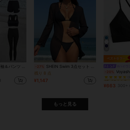
21
スーツ 春 スポーツ バケーション 夏用
SHEIN Swim 3点セット レディース ファッショナブル ビキニ、シンプルなソリッドカラー、サマービーチ
#ハイウ
-27%
#5 ベストセラ
Voyashape レ
-20%
残り 8 点
(
#5 ベストセラ
#5 ベストセラ
¥1,147
d
(
(
¥663
300+ 
#5 ベストセラ
(
もっと見る