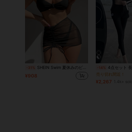
SHEIN Swim 夏休みのビーチで着るワイヤレスビキニ水着セット＋カバーアップスカート（レディース用）
4点セット 長袖＆パンツ ビーチダイビング
-31%
-14%
売り切れ間近！
¥908
¥2,267
1.4k+ sol