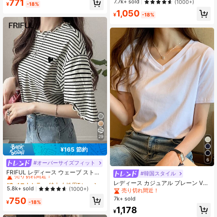
771
売り切れ間近！
売り切れ間近！
7.7k+ sold
(1000+)
¥
-18%
ンドネック ドロップショルダー レデ
シフォン 日よけブラウス カジュアル
#2 ベストセラー
に シアー デイリーシャツ
1,050
ィースTシャツ、友人へのギフト
ブラック
¥
-18%
売り切れ間近！
29
¥165 節約
6
#オーバーサイズフィット
#2 ベストセラー
特大 女性用Tシャツ
売り切れ間近！
FRIFUL レディース ウェーブ ストラ
#韓国スタイル
イプ ルーズ コントラストトリム 半
#2 ベストセラー
#2 ベストセラー
特大 女性用Tシャツ
特大 女性用Tシャツ
レディース カジュアル プレーン Vネ
袖Tシャツ、夏カジュアルウェア
売り切れ間近！
売り切れ間近！
5.8k+ sold
(1000+)
ック 半袖 Tシャツ、夏 ホワイト
売り切れ間近！
#2 ベストセラー
特大 女性用Tシャツ
7k+ sold
750
¥
-18%
売り切れ間近！
1,178
¥