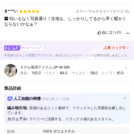
き***い
カラー: マルチカラー / サイズ: XL
匂いもなく写真通り！生地も、しっかりしてるから早く暖かく
ならないかなぁ？
役に立つ
(1)
人気
トップ 5
#メジーシック
不完全だからこそ完璧なアイテムで、あなたらしいメジー・シックな時代を楽しみましょう。
モデル着用アイテム:
JP-M (M)
身長：
162.0
バスト：
84.0
ウェスト：
58.0
ヒップ：
81.0
製品詳細
人工知能の特徴
詳細に基づいて作成
編み物生地:
質感のあるニット素材で、リラックスした雰囲気を醸し出し
ています。
カジュアル:
デイリーに活躍する、リラックス感のあるスタイル。
組成:
100% ポリエステル