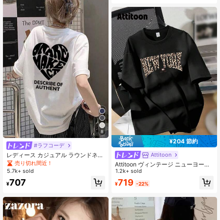
8
¥204 節約
#ラフコーデ
レディース カジュアル ラウンドネッ
Attitoon
ク ルーズフィット レター&ハート プ
売り切れ間近！
Attitoon ヴィンテージ ニューヨーク
リント 半袖Tシャツ、春夏に活躍 ホ
5.7k+ sold
レオパード プリント ラウンドネック
1.2k+ sold
ワイト
ルーズフィット 半袖レディースTシ
719
707
¥
-22%
¥
ャツ