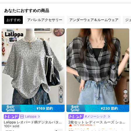
6.6M フォロワー
4.91
あなたにおすすめの商品
おすすめ
アパレルアクセサリー
アンダーウェア＆ルームウェア
ジ
6.6M フォロワー
4.91
6.6M フォロワー
4.91
6.6M フォロワー
4.91
6.6M フォロワー
4.91
12
¥169 節約
¥230 節約
Lalippa
#メジーシック
#2 ベストセラー
に シアー デイリーシャツ
売り切れ間近！
Lalippa レオパード柄デジタルパター
2枚セット レディース ルーズ ショー
ン ファッショナブル ミニマリスト
100+ sold
トシャツ & キャミソールトップ、春/
#2 ベストセラー
#2 ベストセラー
に シアー デイリーシャツ
に シアー デイリーシャツ
オーバーサイズ ミッドレングス ラウ
夏新作、チェック柄 薄手 セミシアー