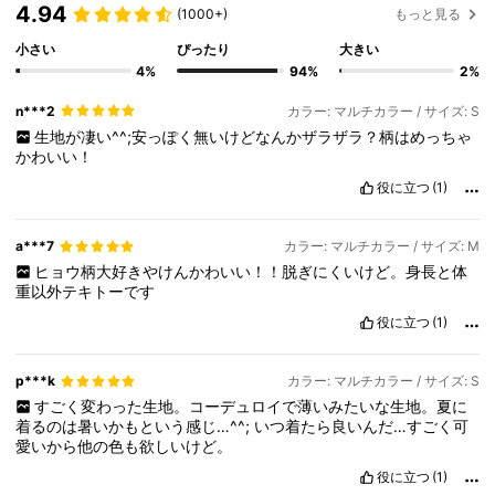
4.94
(1000+)
もっと見る
小さい
ぴったり
大きい
4%
94%
2%
n***2
カラー: マルチカラー / サイズ: S
生地が凄い^^;安っぽく無いけどなんかザラザラ？柄はめっちゃ
かわいい！
役に立つ
(1)
a***7
カラー: マルチカラー / サイズ: M
ヒョウ柄大好きやけんかわいい！！脱ぎにくいけど。身長と体
重以外テキトーです
役に立つ
(1)
p***k
カラー: マルチカラー / サイズ: S
すごく変わった生地。コーデュロイで薄いみたいな生地。夏に
着るのは暑いかもという感じ…^^;
いつ着たら良いんだ…すごく可
愛いから他の色も欲しいけど。
役に立つ
(1)