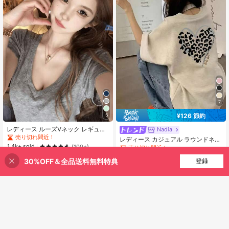
7
¥126 節約
5
レディース ルーズVネック レギュラ
Nadia
ーショルダー 半袖 マスクTシャツ ス
売り切れ間近！
レディース カジュアル ラウンドネッ
リム見え 万能 オールマッチ スタイ
1.4k+ sold
ク ルーズフィット ハート&レオパー
(100+)
売り切れ間近！
ル 肌に優しい 夏用 カジュアル トッ
ド柄 レタープリント 半袖Tシャツ、
1.4k+ sold
939
プス
30%OFF＆全品送料無料特典
買い物かごに追加
春夏
登録
¥
39% 割引！
573
¥
-18%