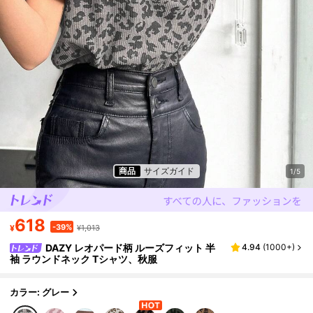
商品
サイズガイド
1/5
618
-39%
¥
¥1,013
DAZY レオパード柄 ルーズフィット 半
4.94
(
1000+
)
袖 ラウンドネック Tシャツ、秋服
カラー: グレー