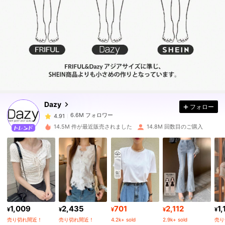
6.6M フォロワー
4.91
6.6M フォロワー
4.91
Dazy
フォロー
6.6M フォロワー
4.91
14.5M 件が最近販売されました
14.8M 回数目のご購入
6.6M フォロワー
4.91
6.6M フォロワー
4.91
1,009
2,435
701
2,112
1,
6.6M フォロワー
4.91
¥
¥
¥
¥
¥
売り切れ間近！
売り切れ間近！
4.2k+ sold
2.9k+ sold
売り