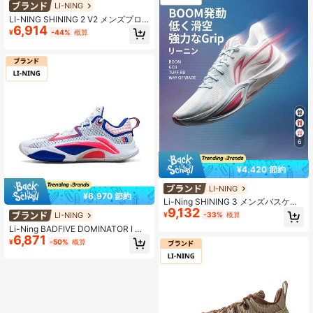
LI-NING
LI-NING SHINING 2 V2 メンズプロ
6,914
バスケットボールシューズ、TUFF R
¥
-44%
概算
B 耐久性のあるアウトソール、高反
発、コート&トレーニング用 ABPV0
03
6
¥4,420 節約
LI-NING
¥6,970 節約
Li-Ning SHINING 3 メンズバスケッ
9,132
トボールシューズ - デュアルBOOM
LI-NING
¥
-33%
概算
クッショニングシステム、TUFF RB
Li-Ning BADFIVE DOMINATOR I メ
アウトソール、軽量ローカットスポ
6,871
ンズバスケットボールシューズ、プ
ーツシューズ ABAW007
¥
-50%
概算
ロフェッショナルスポーツシュー
ズ、ABFV003、公式ストア