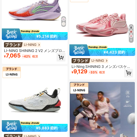
¥5,214 節約
6
LI-NING
LI-NING SHINING 2 V2 メンズプロ
¥4,423 節約
7,065
バスケットボールシューズ、TUFF R
¥
-42%
概算
B 耐久性のあるアウトソール、高反
LI-NING
発、コート&トレーニング用 ABPV0
Li-Ning SHINING 3 メンズバスケッ
03
9,129
トボールシューズ - デュアルBOOM
¥
-33%
概算
クッショニングシステム、TUFF RB
アウトソール、軽量ローカットスポ
ーツシューズ ABAW007
¥5,883 節約
LI-NING