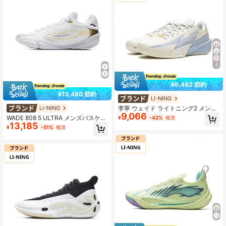
5
¥6,462 節約
¥13,480 節約
LI-NING
李寧 ウェイド ライトニング2 メンズ
LI-NING
9,066
バスケットボールシューズ、耐久性
WADE 808 5 ULTRA メンズバスケッ
¥
-42%
概算
と通気性、プロスポーツシューズ、A
13,185
トボールシューズ プロスポーツABA
¥
-51%
概算
BPV013、正規店舗
V015 正規オフィシャルストア