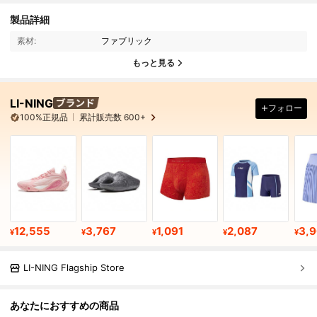
製品詳細
素材:
ファブリック
もっと見る
LI-NING
フォロー
100%正規品
累計販売数 600+
12,555
3,767
1,091
2,087
3,
¥
¥
¥
¥
¥
LI-NING Flagship Store
あなたにおすすめの商品