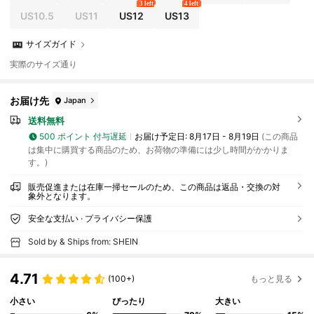
3 left
4 left
US10.5
US11
US12
US13
サイズガイド
実際のサイズ通り
お届け先
Japan
送料無料
500 ポイント 付与遅延
お届け予定日:
8月17日 - 8月19日
(この商品
は集中に購買する商品のため、お荷物の準備には少し時間がかかりま
す。)
販売促進または在庫一掃セールのため、この商品は返品・交換の対
象外となります。
安全な支払い · プライバシー保護
Sold by & Ships from: SHEIN
4.71
(100+)
もっと見る
小さい
ぴったり
大きい