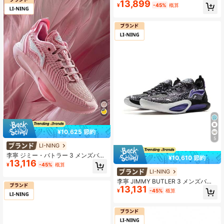
13,899
ケットボールシューズ、安定したサ
ストア
¥
-45%
概算
ポート、耐久性のあるスポーツシュ
ーズ ABAW001
¥10,625 節約
5
LI-NING
李寧 ジミー・バトラー 3 メンズバス
¥10,610 節約
13,116
ケットボールシューズ、プロスポー
¥
-45%
概算
ツシューズ、ABAU107、正規店舗
LI-NING
李寧 JIMMY BUTLER 3 メンズバス
13,131
ケットボールシューズ、BOOMクッ
¥
-45%
概算
ション 耐久性スポーツシューズ、AB
AU107