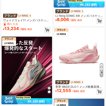
¥8,382 節約
LI-NING
Li-Ning SONIC XIII メンズバスケッ
LI-NING
8,006
トボールシューズ プロフェッショナ
ウェイドウェイ11 メンズバスケット
¥
-51%
概算
ルスポーツ ABAV025 ABAV075 正規
ボールシューズ、滑り止めライニン
残り 3 点
品 公式フラッグシップストア
グ、プロフェッショナルな衝撃吸収
13,234
¥
-52%
概算
スポーツシューズ ABAU049
7
LI-NING
李寧 WADE DLO 1 メンズ軽量高弾性
12,555
バスケットボールコートシューズ AB
¥
-34%
概算
PV009
¥5,365 節約