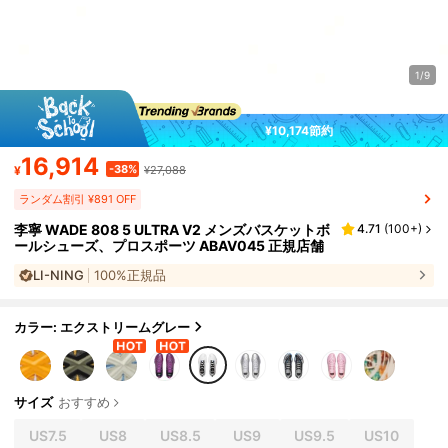
1/9
¥10,174節約
16,914
-38%
¥
¥27,088
ランダム割引 ¥891 OFF
李寧 WADE 808 5 ULTRA V2 メンズバスケットボ
4.71
(
100+
)
ールシューズ、プロスポーツ ABAV045 正規店舗
LI-NING
100%正規品
カラー: エクストリームグレー
サイズ
おすすめ
US7.5
US8
US8.5
US9
US9.5
US10