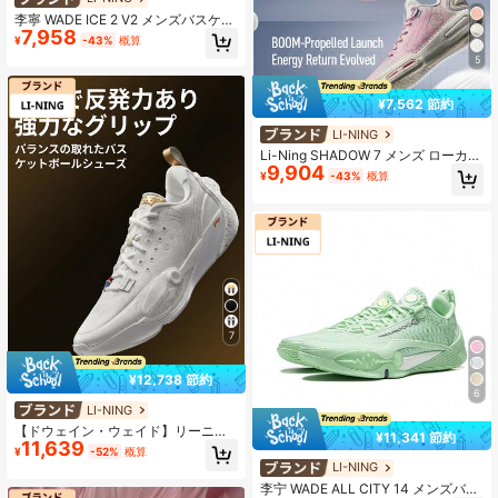
李寧 WADE ICE 2 V2 メンズバスケッ
7,958
トボールシューズ、プロスポーツ、
¥
-43%
概算
公式本物 ABPV001
5
¥7,562 節約
LI-NING
Li-Ning SHADOW 7 メンズ ローカッ
9,904
ト バスケットボールシューズ、フル
¥
-43%
概算
パーム BOOM クッショニング 滑り
止め 耐久性 スポーツシューズ ABPW
003 ABPV011
7
¥12,738 節約
6
LI-NING
【ドウェイン・ウェイド】リーニン
¥11,341 節約
11,639
ウェイド オールシティ 13 メンズ ス
¥
-52%
概算
クイーカー バスケットボール ゲーム
LI-NING
シューズ 安定サポート 耐摩耗性 ス
李宁 WADE ALL CITY 14 メンズバス
ポーツシューズ ABAV001 正規公式