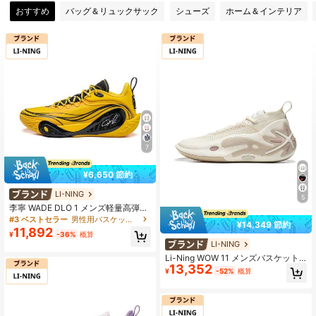
おすすめ
バッグ＆リュックサック
シューズ
ホーム＆インテリア
7
¥6,650 節約
LI-NING
5
李寧 WADE DLO 1 メンズ軽量高弾性
バスケットボールコートシューズ AB
#3 ベストセラー
男性用バスケットボールシューズ
¥14,349 節約
PV009
11,892
¥
-36%
概算
LI-NING
Li-Ning WOW 11 メンズバスケット
13,352
ボールシューズ、スクイーキー プロ
¥
-52%
概算
フェッショナルスポーツシューズ、A
BAU049、公式正規店