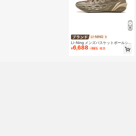
LI-NING
Li-Ning メンズバスケットボールシ
6,688
ューズ 軽量 高反発 ローカット 耐久
¥
-59%
概算
性 プロスポーツシューズ ジミー・バ
トラー バケッツ ABAV023 公式スト
ア