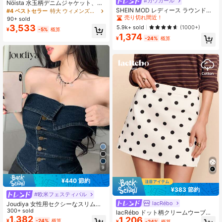
#カウガール
#1 ベストセラー
女性デニムトップス
Nöista 水玉柄デニムジャケット、フ
売り切れ間近！
ロッグボタン付き。秋、オフィスウ
SHEIN MOD レディース ラウンドネ
#4 ベストセラー
特大 ウィメンズデニムジャケット&コート
ェア、ビジネスカジュアル、日常ス
ック シングルブレスト カジュアル
#1 ベストセラー
#1 ベストセラー
女性デニムトップス
女性デニムトップス
90+ sold
タイル。
ノースリーブデニムトップ
3,533
売り切れ間近！
売り切れ間近！
5.9k+ sold
(1000+)
¥
-5%
概算
1,374
#1 ベストセラー
女性デニムトップス
¥
-24%
概算
売り切れ間近！
9
¥440 節約
¥383 節約
#欧米フェスティバル
lacRébo
Joudiya 女性用セクシーなスリムフ
ィットアシンメトリーボタン前ワン
300+ sold
lacRébo ドット柄クリームウーブン
ショルダーデニムブラウス、夏のチ
1,382
1,206
ミニスカート、春夏ヴィンテージス
¥
-24%
概算
¥
-24%
概算