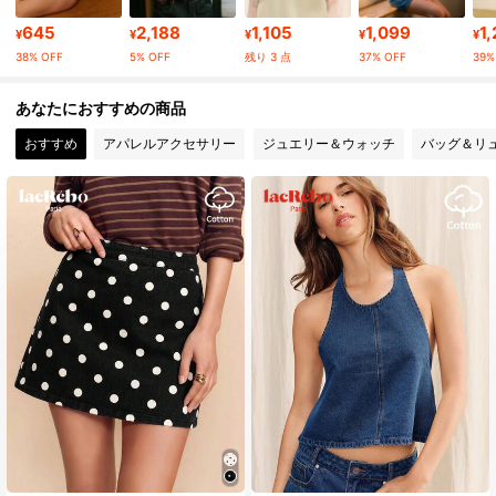
84K フォロワー
4.79
645
2,188
1,105
1,099
1
¥
¥
¥
¥
¥
38% OFF
5% OFF
残り 3 点
37% OFF
39%
84K フォロワー
4.79
あなたにおすすめの商品
おすすめ
アパレルアクセサリー
ジュエリー＆ウォッチ
バッグ＆リ
84K フォロワー
4.79
84K フォロワー
4.79
84K フォロワー
4.79
84K フォロワー
4.79