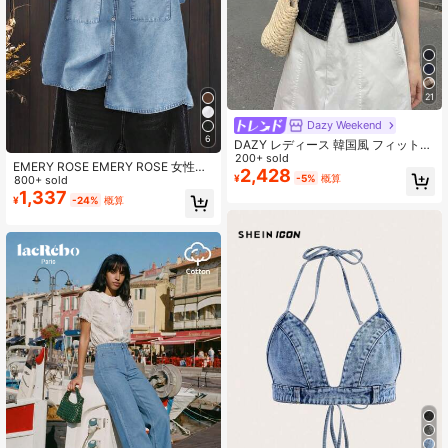
21
Dazy Weekend
6
DAZY レディース 韓国風 フィット
カジュアル デニムトップス 夏用
200+ sold
EMERY ROSE EMERY ROSE 女性用
2,428
¥
-5%
概算
コウモリ柄半袖シングルブレストカ
800+ sold
ジュアルポケットデニムシャツ
1,337
¥
-24%
概算