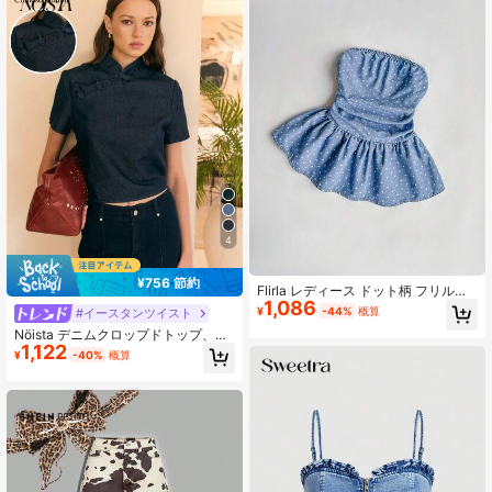
4
¥756 節約
Flirla レディース ドット柄 フリルヘ
1,086
ム プリーツ デニムチューブトップ
¥
-44%
概算
#イースタンツイスト
Nöista デニムクロップドトップ、マ
1,122
ンダリンカラーとフロッグボタン付
¥
-40%
概算
き。夏、秋、お出かけ、カジュアル
シックスタイル。