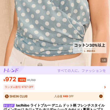
1/8
972
-43%
¥
¥1,709
ランダム割引 ¥737 OFF
入会後
¥49
OFF
lacRébo ライトブルー デニム ドット柄 フレンチスタイル
ヴィンテージ カジュアル ホリデー シック かわいい 夏用トップス