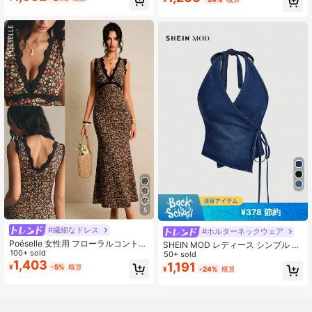
ューブトップ
タイル フレンチスタイル パリスタイ
ル
5
¥378 節約
#繊細なドレス
#ホルターネックウェア
Poéselle 女性用 フローラルコントラ
SHEIN MOD レディース シンプル バ
スト ブラックレース Vネック ノース
100+ sold
ックレス リボン デニム カジュアル
50+ sold
リーブ スリムフィット フィッシュテ
1,403
トップス 普段使い用
1,191
¥
-5%
概算
¥
-24%
概算
ールヘム エレガントドレス、フラワ
ードレス、バレンタインデードレ
ス、カジュアルドレス、エレガント
ドレス、サンドレス、ビーチドレ
ス、レディース