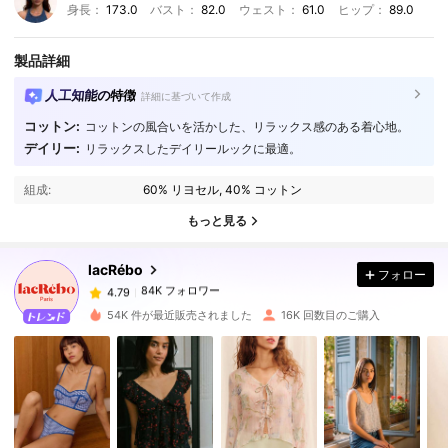
身長：
173.0
バスト：
82.0
ウェスト：
61.0
ヒップ：
89.0
製品詳細
人工知能の特徴
詳細に基づいて作成
コットン:
コットンの風合いを活かした、リラックス感のある着心地。
デイリー:
リラックスしたデイリールックに最適。
84K フォロワー
4.79
組成:
60% リヨセル, 40% コットン
84K フォロワー
4.79
もっと見る
lacRébo
フォロー
84K フォロワー
4.79
a***g
は
1日前
に購入しました
54K 件が最近販売されました
16K 回数目のご購入
84K フォロワー
4.79
84K フォロワー
4.79