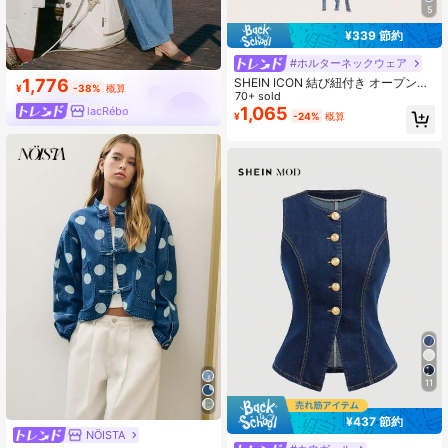
5
¥339 節約
#ホルターネックウェア
SHEIN ICON 結び紐付き オープンバ
1,776
¥
-38%
概算
ック トリムトリミングトップ
70+ sold
1,065
lacRébo
¥
-24%
概算
11
¥437 節約
NÖISTA