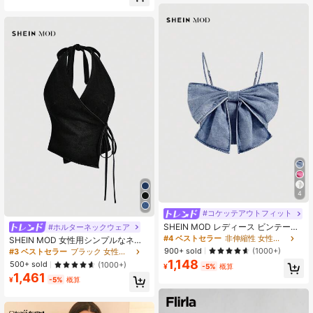
4
#コケッテアウトフィット
SHEIN MOD レディース ビンテージ
#ホルターネックウェア
デニムトップ、ピンク、可愛いリボ
#4 ベストセラー
非伸縮性 女性デニムトップス
SHEIN MOD 女性用シンプルなネク
ン、キャミソール
タイ付きデニムカジュアルトップ、
900+ sold
(1000+)
#3 ベストセラー
ブラック 女性デニムトップス
デイリー着用に
1,148
500+ sold
(1000+)
¥
-5%
概算
1,461
¥
-5%
概算