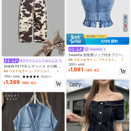
4
¥298 節約
Sweetra
5
Sweetra 女性用ジップ付きプリーツ
デニムキャミソール
#6 ベストセラー
に プチスタイル 女性用デニム
#ステートメントボトムス
300+ sold
SHEIN PETITE レディース カウ柄 バ
1,881
ナナパンツ Y2K ワイドレッグパンツ
¥
-14%
概算
#3 ベストセラー
に プチスタイル 女性用デニム
快適なウエストゴム ポケット付き 夏
700+ sold
(500+)
カジュアルウェア、プチサイズ女性
1,399
向け
¥
-24%
概算