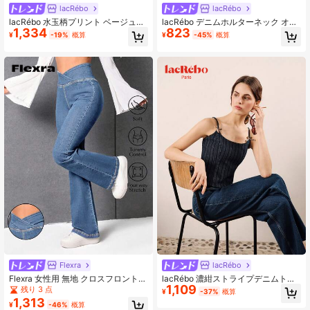
lacRébo
lacRébo
lacRébo 水玉柄プリント ベージュ織
lacRébo デニムホルターネック オー
1,334
823
りミニスカート、春/夏 ヴィンテージ
プンバック 紐閉じ ビンテージウォッ
¥
-19%
概算
¥
-45%
概算
フレンチ パリジャンスタイル
シュ 春夏 フレンチスタイル ブルー
コットントップ シックな夏トップ ホ
リデートップ
Flexra
lacRébo
Flexra 女性用 無地 クロスフロント
lacRébo 濃紺ストライプデニムトッ
1,109
エレガントフレアレッグジーンズ
プ レオパード柄リボン付き キュート
残り 3 点
¥
-37%
概算
なスタイル
1,313
¥
-46%
概算