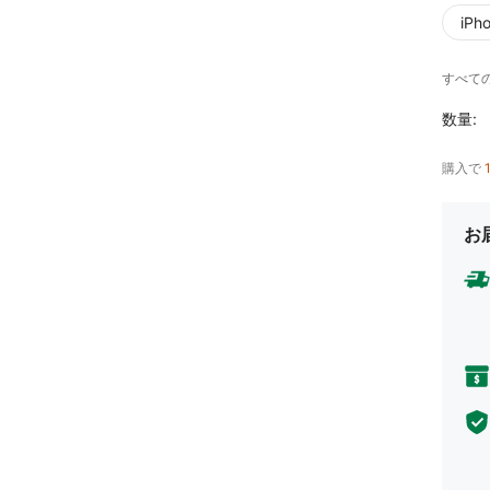
iPh
すべての
数量:
購入で
お