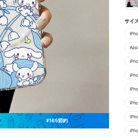
サイ
iPh
Appl
iPh
iPh
iPh
iPh
IPh
¥165節約
iPh