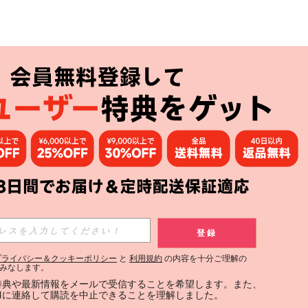
アプリ
購読
登録
登録する
プライバシー＆クッキーポリシー
と
利用規約
の内容を十分ご理解の
みなします。
購読
定特典や最新情報をメールで受信することを希望します。また、
INに連絡して購読を中止できることを理解しました。