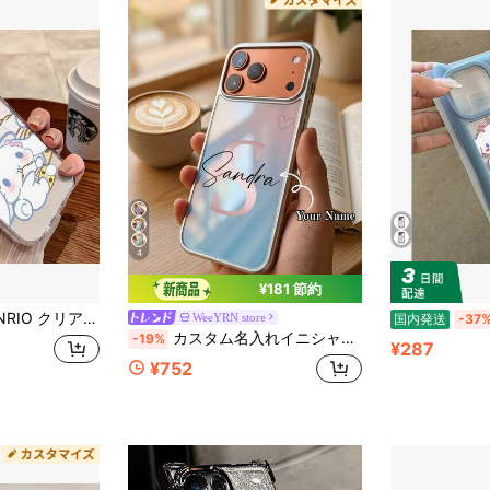
4
¥181 節約
ロール子熊抱きプリント 磁気充電可能 耐衝撃スマホケース サンリオかわいいキャラクター 対応 Phone17/16/15/14/13/12/11 Galaxy S22/S23/S24/S25/S26 FE Ultra
WeeYRN store
国内発送
-37
カスタム名入れイニシャル入り 小さなハート スマホケース シルバーメッキフレーム 大型カメラ穴 ピンクグラデーション UVリバースプリント 耐衝撃カバー iPhone15 16 17 Pro Maxシリーズ対応 女性・女の子向け 保護ケース デイリーアクセサリー 誕生日 バレンタイン 記念日 友情 カスタムギフト
-19%
¥287
¥752