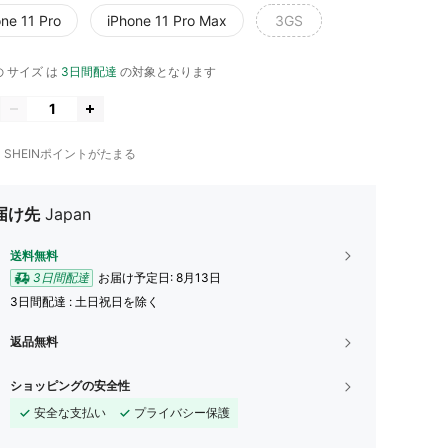
one 11 Pro
iPhone 11 Pro Max
3GS
 サイズ は
3日間配達
の対象となります
1
SHEINポイントがたまる
届け先
Japan
送料無料
3日間配達
お届け予定日:
8月13日
3日間配達 : 土日祝日を除く
返品無料
ショッピングの安全性
安全な支払い
プライバシー保護