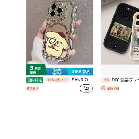
¥165 節約
SANRIO ミラー鏡面 波型ウェーディング TPU スマホケース ポムポムプリン 子猫イラスト サンリオ 耐衝撃レンズ保護 Phone17/16/15/14/13/12/11 Pro Max Plus 対応 可愛い韓系カジュアル落下防止カバー
DIY 音楽プレーヤー スマホケース、写真、プレイリスト、テキストのカスタマイズ可能、全面保護、快適なグリップ、滑り止め、ファッショナブル。友人、家族、カップルへのギフトに最適。iPhone17 Pro Max/Air/16 Pro
国内発送
-37%
残り3日
-2%
¥287
¥576