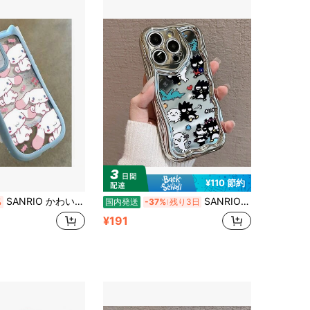
¥110 節約
SANRIO かわいい猫耳デザイン TPU ケース シナモンロール キャンディ総柄 iPhone13 14 15 16 17 Pro Max Plus スマホカバー 落下防止
SANRIO バッドばつ丸 複数表情ポーズ総柄 恐竜パンダ星ハート飾り OXO 英文字ステッカープリント 鏡面電鍍ウェーブ波型枠 TPU ソフトスマホケース Phone17/16/15/14/13/12/11 Pro Max Plus 全機種対応 モノトーンクールカジュアル可愛い 耐衝撃落下防止保護カバー
%
国内発送
-37%
残り3日
¥191