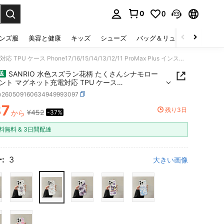
0
0
select.
ンズ服
美容と健康
キッズ
シューズ
バッグ＆リュック
下着＆
SANRIO 水色スズラン花柄 たくさんシナモロールプリント マグネット充電対応 TPU ケース Phone17/16/15/14/13/12/11 ProMax Plus インスタミニマル癒し系女子スマホアクセサリー
SANRIO 水色スズラン花柄 たくさんシナモロー
送
ント マグネット充電対応 TPU ケース
17/16/15/14/13/12/11 ProMax Plus インスタミニマ
w260509160634949993097
系女子スマホアクセサリー
87
残り3日
¥452
から
-37%
ICE AND AVAILABILITY
料無料 & 3日間配達
:
3
大きい画像