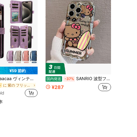
¥59 節約
ジ風フリップウォレット型スマホケース（カードスロット、リストストラップ付き）、耐衝撃・盗難防止機能付き。iPhone 17 Pro Max/17 Pro/AIR/17/17e/16 Pro Max/15/14/13/12/11、A16シリーズに対応。
SANRIO 波型フレーム ピンク水着サーフボード日焼けハローキティ サマー文字入り TPU ソフト Phone ケース Phone11/12/13/14/15/16/17 Pro Max Plus 耐衝撃 カメラレンズ保護 可愛いスマホカバー
国内発送
-37%
に 紫の フリップ式携帯電話ケース
ー
¥287
ld
率