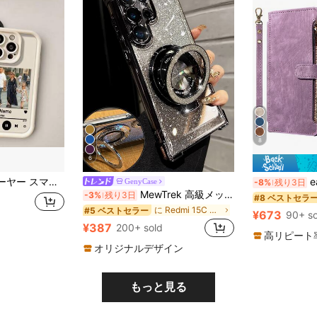
8
6
 Max/15/14/13、Galaxy S25/S25+/S25 Ultra/S25 Edge/S24/S23/S22/A16/A55/A56/A17/A07など、各種モデルに対応
eaacaa ヴィンテー
GenyCase
-8%
残り3日
MewTrek 高級メッキ透明スマホケース リング付きマグネットスタンド、耐衝撃・落下防止、ラインストーン グリッター、Y2Kスタイル、夏新作ファッション シリコンソフトシェル、Galaxy、Honor、Reno、MOTO対応 レディース 2025
-3%
残り3日
#8 ベストセラ
に Redmi 15C 4G グローバル 171mm スタンド型スマホケース
#5 ベストセラー
¥673
90+ so
¥387
200+ sold
高リピート
オリジナルデザイン
もっと見る