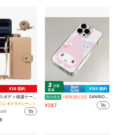
4.47
5.3K
1.7K
4.47
5.3K
1.7K
4.47
5.3K
1.7K
¥38 節約
¥165 節約
e 17 ProMax/16/15/14/13/12/11pro、A56、NOTE 14 PRO 5G (国際版)、メイクアップミラー付き携帯電話保護カバー
SANRIO スマホケース：ストロベリーマイメロディリトルエレファント柄、17、17 Pro Max、16、16 Pro、16 Pro Max、15、14、13、11、12に適しています。 適切です。 男の子への完璧なホリデー＆誕生日プレゼント
国内発送
-37%
残り3日
に ギャラクシーZ フォールド4 5G 携帯電話ケース
¥287
old
率