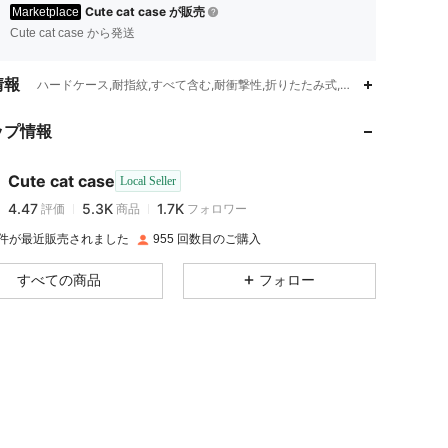
Cute cat case が販売
Marketplace
Cute cat case から発送
情報
4.47
5.3K
1.7K
ハードケース,耐指紋,すべて含む,耐衝撃性,折りたたみ式,軽量,ウォレットフ
ップ情報
4.47
5.3K
1.7K
Cute cat case
Local Seller
4.47
5.3K
1.7K
評価
商品
フォロワー
p***n
は
1日前
に購入しました
K 件が最近販売されました
955 回数目のご購入
4.47
5.3K
1.7K
すべての商品
フォロー
4.47
5.3K
1.7K
4.47
5.3K
1.7K
4.47
5.3K
1.7K