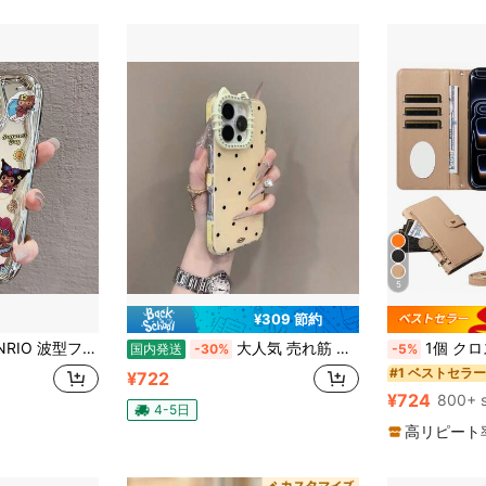
5
¥309 節約
サンリオキャラ集合ステッカー風 TPU ソフト Phone ケース Phone11/12/13/14/15/16/17 Pro Max Plus 耐衝撃 カメラレンズ保護 可愛いスマホカバー
大人気 売れ筋 猫耳（ねこみみ）シェイプ 水玉（みずたま） スマホケース 3Dドット やわらか素材 女性 かわいい ギフト・プレゼントに無敵かわいい 女性 人気 ギフト・プレゼントに韓国スマホケース 衝撃 落下防止 保護カバーiphone15 ケースiphone16 ケース iPhone17 Pro Max/16 Pro/15/14/13 多機種対応
1個 クロスボディ保護ケース カードスロット付き ジッパーポケット対応 Appl
国内発送
-30%
-5%
#1 ベストセラー
¥722
¥724
800+ s
4-5日
高リピート