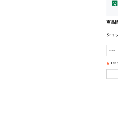
商品
ショ
17