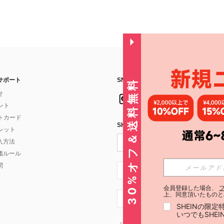
サポート
SNSフォローはこちら：
30%オフ＆送料無料
せ
イント
フトカード
SHEIN STYLE NEWSを購読する
ォレット
入方法
価ルール
問
JP + 81
会員登録した場合、
上、同意頂いたものと
JP + 81
SHEINの限
いつでもSHE