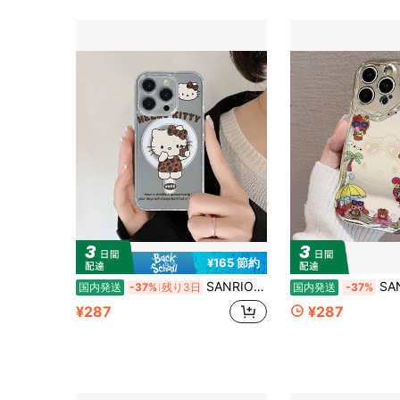
¥165 節約
SANRIO 磁気対応 透明可愛いデザイン ソフトスマホケース マグネット機能付き 衝撃吸収 保護カバー Phone 11/12/13/14/15/16/17 ＆ Galaxy S22/S23/S24/S25 Plus Ultra 対応
SANRIO 波型フレーム サマービーチ 水着サングラス
国内発送
-37%
残り3日
国内発送
-37%
¥287
¥287