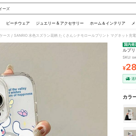
イーズ
 and down arrow keys to navigate search 検索履歴 and 人気ワード. Press Enter to 
ビーチウェア
ジュエリー & アクセサリー
ホーム＆インテリア
メ
ケース
/
国内発
ルプリ
Phone
SKU: s
ル癒し
2
¥
PR
送
カラー