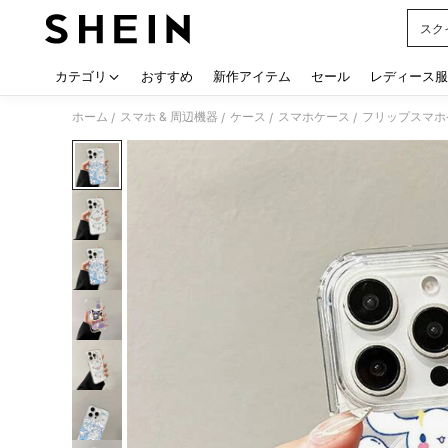
スク
Use up
カテゴリ
おすすめ
新作アイテム
セール
レディース服
ホーム
スマホ & 周辺機器
ケース
スマホケース
フリップスマホ
/
/
/
/