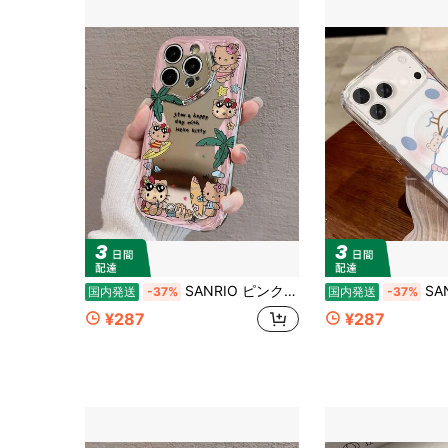
SANRIO ピンク波型フレーム 水着日焼けハローキティ ヤシの木ビーチステッカー風 TPU ソフト Phone ケース Phone11/12/13/14/15/16/17 Pro Max Plus 耐衝撃 カメラレンズ保護 可愛いスマホカバー
SANRIO クリア TPU MagSafe 対応 水玉柄シナモ
国内発送
-37%
国内発送
-37%
¥287
¥287