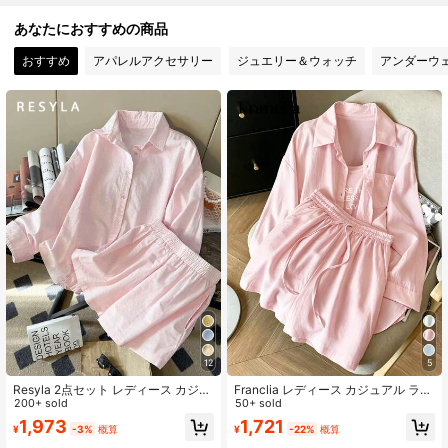
1.1M フォロワー
4.87
あなたにおすすめの商品
おすすめ
アパレルアクセサリー
ジュエリー＆ウォッチ
アンダーウ
1.1M フォロワー
4.87
1.1M フォロワー
4.87
1.1M フォロワー
4.87
1.1M フォロワー
4.87
1.1M フォロワー
4.87
12
5
1.1M フォロワー
4.87
Resyla 2点セット レディース カジュ
Franclia レディース カジュアル ライ
アル シンプル ファッション リネン
200+ sold
トブルー シャツ&ショーツ 2点セッ
50+ sold
ゆとりーなデザイン 長袖トップス&
ト
1,973
1,721
¥
-3%
概算
¥
-22%
概算
ショーツ スーツ