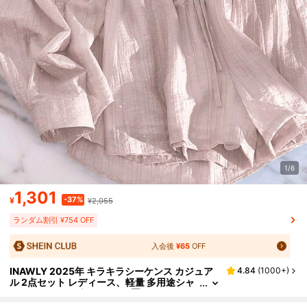
1/6
1,301
-37%
¥
¥2,055
ランダム割引 ¥754 OFF
入会後
¥65
OFF
INAWLY 2025年 キラキラシーケンス カジュア
4.84
(
1000+
)
ル 2点セット レディース、軽量 多用途シャ
ツ&ワイドレッグショーツ、夏