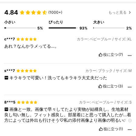
4.84
(1000+)
もっと見る
小さい
ぴったり
大きい
5%
93%
2%
c***7
カラー: ベビーブルー / サイズ: XL
あれ？なんかラメってる…。
役に立つ
(7)
s***7
カラー: ブラック / サイズ: M
キラキラで可愛い！洗ってもキラキラ大丈夫だった
役に立つ
(3)
8***5
カラー: ベビーブルー / サイズ: S
画像と一致。画像で早々してたより実物が結構良し。生地素材
良し匂い無し。フィット感良し。部屋着にと思って購入したが…着
方によっては外出も行けそう♡私の添付画像より画像の明るいの
が正解。
役に立つ
(1)