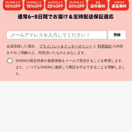
登録
GlowEve 2枚セット レディース コン
8
トラストカラー 半袖トップス ショー
400+ sold
ツ
会員登録した場合、
プライバシー＆クッキーポリシー
と
利用規約
の内容
¥388 節約
1,586
¥
-3%
概算
を十分ご理解の上、同意頂いたものとみなします。
Resyla 女性用カジュアル 半袖Tシャ
ツ&ドローストリング ショーツ 2点
300+ sold
SHEINの限定特典や最新情報をメールで受信することを希望します。
セット
1,374
¥
-22%
概算
また、いつでもSHEINに連絡して購読を中止できることを理解しまし
買い物かごに追加
37% 割引！
た。
15