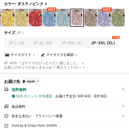
カラー: ダスティピンク
サイズ
JP
7 left
JP-L
(S)
JP-XL
(M)
JP-XXL
(L)
JP-3XL
(XL)
サイズガイド
マイサイズを確認
93%
「はサイズがぴったりだと感じました」
お探しのサイズがありませんか？ 教えてください
お届け先
Japan
送料無料
500 ポイント 付与遅延
お届け予定日:
8月14日 - 8月16日
返品無料
安全な支払い · プライバシー保護
Sold by & Ships from: SHEIN