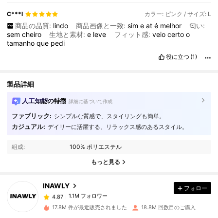
C***l
カラー: ピンク / サイズ: L
商品の品質:
lindo
商品画像と一致:
sim
e
at
é
melhor
匂い:
sem
cheiro
生地と素材:
e
leve
フィット感:
veio
certo
o
tamanho
que
pedi
役に立つ
(1)
製品詳細
人工知能の特徴
詳細に基づいて作成
ファブリック:
シンプルな質感で、スタイリングも簡単。
カジュアル:
デイリーに活躍する、リラックス感のあるスタイル。
1.1M フォロワー
4.87
組成:
100% ポリエステル
もっと見る
1.1M フォロワー
4.87
INAWLY
フォロー
1.1M フォロワー
4.87
s***5
は
1日前
に購入しました
17.8M 件が最近販売されました
18.8M 回数目のご購入