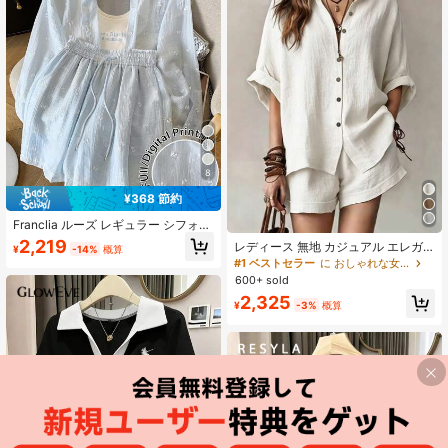
8
¥368 節約
Franclia ルーズ レギュラー シフォン
ドロップショルダー 長袖シャツ + シ
2,219
レディース 無地 カジュアル エレガ
¥
-14%
概算
ョーツ セット
ント 前ボタンシャツ 2点セット 半袖
#1 ベストセラー
に おしゃれな女性たち 座標
やや透け感 ルーズフィット バケーシ
600+ sold
ョンコーデ ホワイト 夏用
2,325
¥
-3%
概算