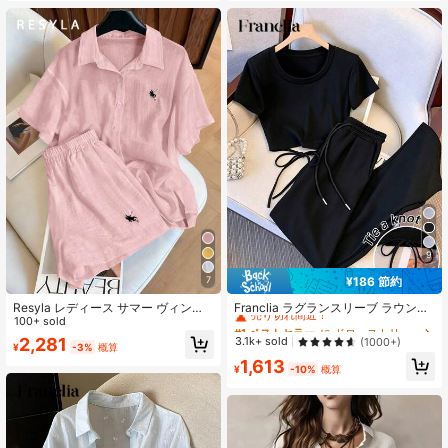
1.1M フォロワー
4.87
9
¥186 節約
7
#1 ベストセラー
に ドローストリング 女性用ツーピース衣装
売り切れ間近！
Resyla レディース サマー ヴィンテ
Franclia ラグランスリーブ ラウンド
ージ カジュアル ルーズフィット シ
100+ sold
ネック トップス + ストレートレッグ
#1 ベストセラー
#1 ベストセラー
に ドローストリング 女性用ツーピース衣装
に ドローストリング 女性用ツーピース衣装
ャツ&ショーツ 2点セット、ファッシ
スラントポケットパンツ マッチング
2,281
売り切れ間近！
売り切れ間近！
3.1k+ sold
(1000+)
¥
-3%
概算
ョン マルチウェア
セット
#1 ベストセラー
に ドローストリング 女性用ツーピース衣装
1,613
¥
-10%
概算
売り切れ間近！