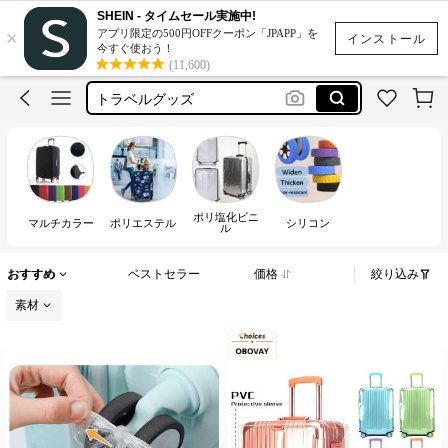
収納ケース
SHEIN - タイムセール実施中!
×
アプリ限定の500円OFFクーポン「JPAPP」を
旅行
インストール
今すぐ使おう！
(11,600)
トラベルグッズ
収納
ポーチ
収納ケース
旅行
ポリ塩化ビニ
マルチカラー
ポリエステル
シリコン
ル
おすすめ
ベストセラー
価格
絞り込み
素材