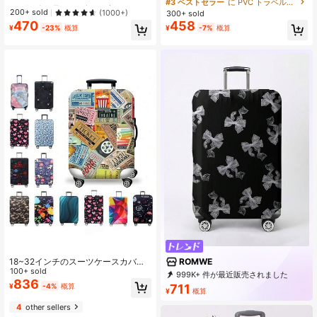
ー、防水トラベルプロテクター、透
#3 ベストセラー
に PVC トラベルアクセサリー&用品
ス保護カバー、ジッパー式 ストレッ
明ダストプルーフトロリープロテク
高リピート率
高リピート率
200+ sold
(1000+)
300+ sold
チ布保護カバー、複数サイズ&カラー
ター、20インチから30インチに対
470
458
#7 ベストセラー
ラゲッジダストカバー
¥
-23%
概算
¥
-7%
概算
応、スーツケースは含まれません。
高リピート率
ビーチ、夏休み、学校への準備バッ
グなどのトラベルエッセンシャル
ズ、トラベルオーガナイザー
ROMWE
18~32インチのスーツケースカバ
ー、アウトドア、ビジネス、ファッ
100+ sold
999K+ 件が最近販売されました
ションのグラフィックパターン、男
836
999K+ 回数目のご購入
¥
-4%
概算
711
女兼用の旅行用アクセサリー、ポリ
¥
概算
4.2M サブスクリプション
エステル製伸縮性ダストカバー、学
4
other sellers
生の入学準備、アウトドアや休暇の