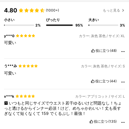
4.80
(1000+)
もっと見る
小さい
ぴったり
大きい
2%
95%
3%
y***0
カラー: 灰色 茶色 / サイズ: XL
可愛い
役に立つ
(48)
う***み
カラー: 灰色 茶色 / サイズ: S
可愛い
役に立つ
(44)
x***k
カラー: アプリコット / サイズ: L
いつもと同じサイズでウエスト若干ゆるいけど問題なし！ちょ
っと透けるからインナー必須！けど、めちゃかわいい！丈も長す
ぎなくて短くなくて
159
でくるぶし！最強！
役に立つ
(135)