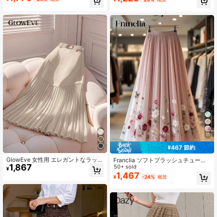
11
¥467 節約
GlowEve 女性用 エレガントなラッシ
Franclia ソフトブラッシュチュールA
1,867
ュド アシンメトリーヘム ロマンチッ
ラインロングスカート、ヴィンテー
50+ sold
¥
クスカート
ジローズ&バタフライプリント、ゆっ
1,467
¥
-24%
概算
たりウエスト、フローリー&エレガン
トなフェアリースカート