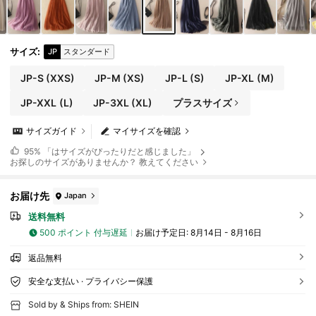
サイズ
:
JP
スタンダード
JP-S
(XXS)
JP-M
(XS)
JP-L
(S)
JP-XL
(M)
JP-XXL
(L)
JP-3XL
(XL)
プラスサイズ
サイズガイド
マイサイズを確認
95%
「はサイズがぴったりだと感じました」
お探しのサイズがありませんか？ 教えてください
お届け先
Japan
送料無料
500 ポイント 付与遅延
お届け予定日:
8月14日 - 8月16日
返品無料
安全な支払い · プライバシー保護
Sold by & Ships from: SHEIN