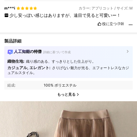
m***i
カラー: アプリコット / サイズ: M
少し安っぽい感じはありますが、遠目で見ると可愛いー！
役に立つ
(19)
製品詳細
人工知能の特徴
詳細に基づいて作成
織物生地:
織り感のある、すっきりとした仕上がり。
カジュアル, エレガント:
さりげない魅力が光る、エフォートレスなカジ
ュアルスタイル。
組成:
100% ポリエステル
もっと見る