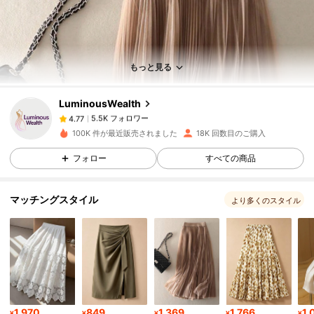
5.5K フォロワー
4.77
5.5K フォロワー
4.77
もっと見る
LuminousWealth
5.5K フォロワー
4.77
j***j
は
1日前
に購入しました
100K 件が最近販売されました
18K 回数目のご購入
5.5K フォロワー
4.77
フォロー
すべての商品
マッチングスタイル
より多くのスタイル
5.5K フォロワー
4.77
5.5K フォロワー
4.77
5.5K フォロワー
4.77
1,970
849
1,369
1,766
1,
¥
¥
¥
¥
¥