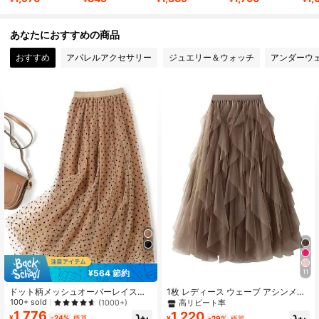
5.5K フォロワー
4.77
あなたにおすすめの商品
おすすめ
アパレルアクセサリー
ジュエリー＆ウォッチ
アンダーウ
5.5K フォロワー
4.77
5.5K フォロワー
4.77
5.5K フォロワー
4.77
¥564 節約
11
ドット柄メッシュオーバーレイスカ
1枚 レディース ウェーブ アシンメト
ート 春物
リー レイヤード チュール パフスカ
100+ sold
(1000+)
高リピート率
ート 春
1,776
1,220
¥
-24%
概算
¥
-29%
概算