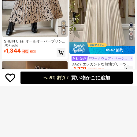
6
SHEIN Clasi オールオーバープリン
ト プリーツスカート
70+ sold
1,344
¥547 節約
¥
-5%
概算
#ワークウェア・ベーシックス
DAZY エレガントな無地プリーツレ
1,721
ディーススカート、春/夏
¥
-24%
概算
買い物かごに追加
5% 割引！