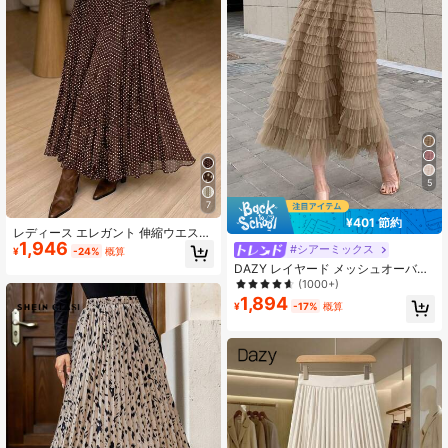
5
7
¥401 節約
レディース エレガント 伸縮ウエスト
1,946
プリーツ ドット柄スカート、カジュ
#シアーミックス
¥
-24%
概算
アルでシックな日常通勤、春/夏バケ
DAZY レイヤード メッシュオーバー
ーション、フレンチガールスタイル
レイ スカート、フリル、学校復帰用
(1000+)
衣料 ロングスカート
1,894
¥
-17%
概算