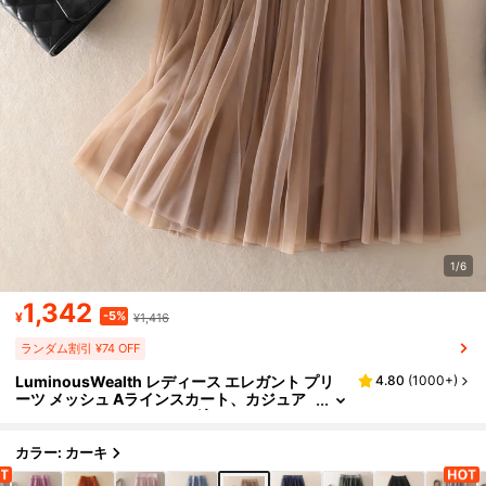
1/6
1,342
-5%
¥
¥1,416
ランダム割引 ¥74 OFF
LuminousWealth レディース エレガント プリ
4.80
(
1000+
)
ーツ メッシュ Aラインスカート、カジュア
ルまたはオフィスウェアに適しています、
ミニマリスト & 優雅 | ポリエステルメッシュスカ
ート、オールシーズン対応、新年、パーティ
カラー: カーキ
ー、春、美学に最適