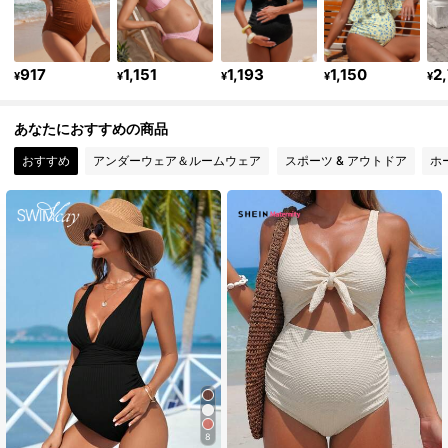
481K フォロワー
4.88
917
1,151
1,193
1,150
2
481K フォロワー
4.88
¥
¥
¥
¥
¥
あなたにおすすめの商品
481K フォロワー
4.88
おすすめ
アンダーウェア＆ルームウェア
スポーツ & アウトドア
ホ
481K フォロワー
4.88
481K フォロワー
4.88
481K フォロワー
4.88
481K フォロワー
4.88
8