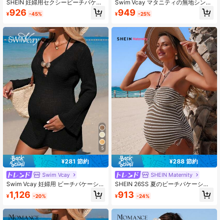
SHEIN 妊婦用セクシービーチバケー
Swim Vcay マタニティの無地シンプ
ションソリッドカラーリブニットワ
ルな日常&ビーチウェア、ワンピース
926
949
¥
-45%
¥
-25%
ンピース水着、メタルリング、中空
マタニティ水着 夏用
デザイン
5
¥281 節約
¥288 節約
Swim Vcay
SHEIN Maternity
Swim Vcay 妊婦用 ビーチバケーショ
SHEIN 26SS 夏のビーチバケーショ
ン ニットシェルカバーアップ 26SS
ン ストライプ ホルターネック マタ
1,126
913
¥
-20%
¥
-24%
ニティ ワンピース水着