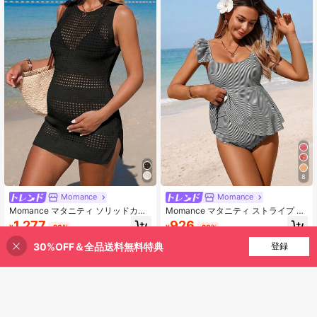
8
Momance
Momance
Momance マタニティ ソリッドカラ
Momance マタニティ ストライプ フ
ー ホールアウト ノースリーブ カバ
リル カジュアル タンキニ セット
1,277
926
¥
-20%
¥
-20%
ーアップ ドレス
30%OFF＆全品送料無料特典
買い物かごに追加
登録
42% 割引！