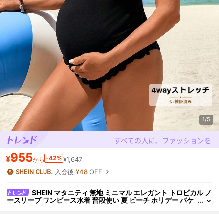
1/5
955
¥
-42%
¥1,647
から
入会後
¥48
OFF
SHEIN マタニティ 無地 ミニマル エレガント トロピカル ノ
ースリーブ ワンピース水着 普段使い 夏 ビーチ ホリデー バケ
ーション ブラック