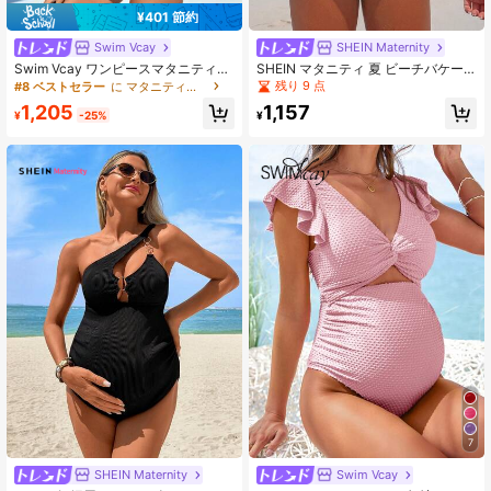
¥401 節約
Swim Vcay
SHEIN Maternity
Swim Vcay ワンピースマタニティ水
SHEIN マタニティ 夏 ビーチバケー
着、無地のシンプルなデザインで夏
ション 優しいタイアップ ギャザー
残り 9 点
#8 ベストセラー
に マタニティワンピース
のビーチに最適
カットアウト ワンピース水着
1,205
1,157
¥
-25%
¥
7
SHEIN Maternity
Swim Vcay