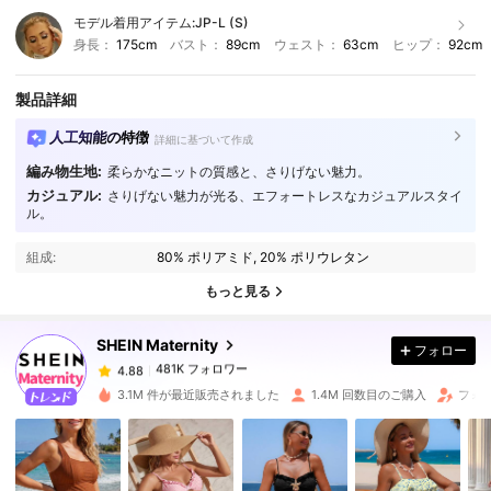
モデル着用アイテム:
JP-L (S)
身長：
175cm
バスト：
89cm
ウェスト：
63cm
ヒップ：
92cm
製品詳細
人工知能の特徴
詳細に基づいて作成
編み物生地:
柔らかなニットの質感と、さりげない魅力。
カジュアル:
さりげない魅力が光る、エフォートレスなカジュアルスタイ
ル。
481K フォロワー
4.88
組成:
80% ポリアミド, 20% ポリウレタン
もっと見る
481K フォロワー
4.88
SHEIN Maternity
フォロー
481K フォロワー
4.88
c***9
は
1日前
に購入しました
3.1M 件が最近販売されました
1.4M 回数目のご購入
フォロ
481K フォロワー
4.88