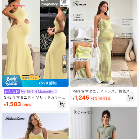
4
¥528 節約
Parara マタニティドレス、黄色スト
SHEIN Maternity
ライプ ノースリーブ、ファッショナ
1,245
SHEIN マタニティ ソリッドカラー
¥
-6%
残り3日
ブル 多用途 カジュアル 体型カバー
マーメイドヘム フィッテッド キャミ
1,503
夏用
¥
-26%
ソールドレス