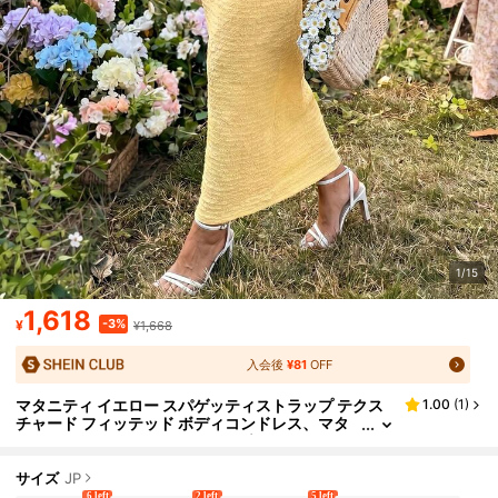
1/15
1,618
-3%
¥
¥1,668
入会後
¥81
OFF
マタニティ イエロー スパゲッティストラップ テクス
1.00
(
1
)
チャード フィッテッド ボディコンドレス、マタ
ニティフォトシュート スリミングドレス、デート
と検診用夏マタニティドレス、マタニティフォトシュ
ート用フィッテッドマタニティガウン、マタニティス
サイズ
JP
トレッチフィッテッドロングドレス、アウトドアバケ
6 left
2 left
5 left