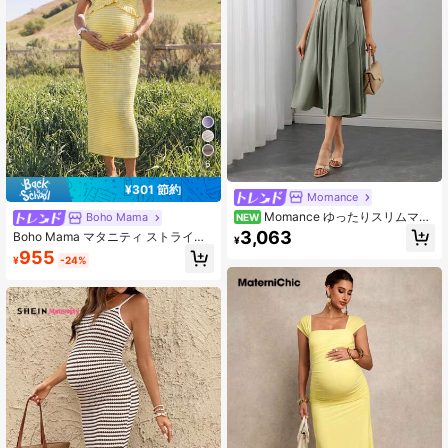
6
¥301 節約
Momance
Momance ゆったりスリムマタ
Boho Mama
NEW
ニティシャツドレス、襟付きノース
3,063
Boho Mama マタニティ ストライプ
¥
リーブプリーツデザイン、ハイウエ
カラーブロック カジュアル バケーシ
955
スト調節可能カジュアル多用途マタ
¥
-24%
ョン デイリー お出かけ キャミソー
ニティロングドレス
ルワンピース