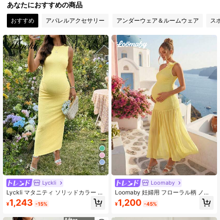
あなたにおすすめの商品
おすすめ
アパレルアクセサリー
アンダーウェア＆ルームウェア
ス
981 フォロワー
4.73
981 フォロワー
4.73
981 フォロワー
4.73
981 フォロワー
4.73
981 フォロワー
4.73
5
981 フォロワー
4.73
Lyckli
Loomaby
Lyckli マタニティ ソリッドカラー ミ
Loomaby 妊婦用 フローラル柄 ノー
ニマリスト ノースリーブ カジュアル
スリーブ エレガントドレス
1,243
1,200
¥
-15%
¥
-45%
ドレス
981 フォロワー
4.73