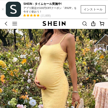
SHEIN - タイムセール実施中!
×
アプリ限定の500円OFFクーポン「JPAPP」を
インストール
今すぐ使おう！
(11,600)