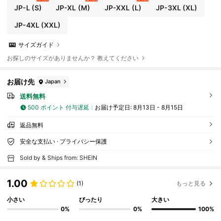
ーション エレガントマタニティドレス、デイリー着用
JP-L
(S)
JP-XL
(M)
JP-XXL
(L)
JP-3XL
(XL)
快適フィッテッドマタニティドレス
JP-4XL
(XXL)
サイズガイド
お探しのサイズがありませんか？ 教えてください
お届け先
Japan
送料無料
500 ポイント 付与遅延
お届け予定日:
8月13日 - 8月15日
返品無料
安全な支払い · プライバシー保護
Sold by & Ships from: SHEIN
1.00
(1)
もっと見る
小さい
ぴったり
大きい
0%
0%
100%