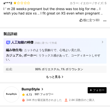
a***2
カラー: イエロー / サイズ: S
I
'
m
28
weeks
pregnant
but
the
dress
was
too
big
for
me
..
I
wish
you
had
size
xs
..
I
fit
great
on
XS
even
when
pregnant
..
役に立つ
(0)
製品詳細
人工知能の特徴
詳細に基づいて作成
編み物生地:
ニットのような肌触りで、心地よい見た目。
カジュアル, ボーホー:
リラックス感があって、コーディネートしやす
い。
981 フォロワー
4.73
組成:
99% ポリエステル, 1% ポリウレタン
もっと見る
981 フォロワー
4.73
BumpStyle
フォロー
981 フォロワー
4.73
y***0
は
1日前
に購入しました
34K 件が最近販売されました
2.8K 回数目のご購入
981 フォロワー
4.73