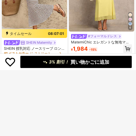
6
タイムセール
08:07:00
#フォーマルドレス
MaterniChic エレガントな無地マタ
SHEIN Maternity
ニティドレス 夏用
1,984
SHEIN 授乳対応 ノースリーブ ロン
¥
-15%
グ スリムフィット マタニティドレ
#1 ベストセラー
に ストリート マタニティドレス
ス、ブラック&ホワイトストライプ柄
1,464
買い物かごに追加
ドレス
3% 割引！
¥
-20%