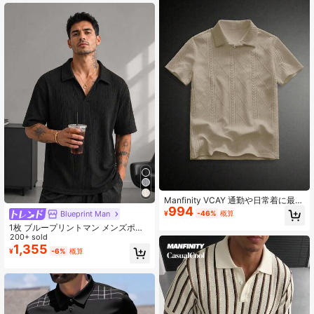
Manfinity VCAY 通勤や日常着に最適
994
な男性用エレガントな無地ポロシャ
¥
-46%
概算
Blueprint Man
ツ
1枚 ブループリントマン メンズポロ
シャツ、ブラック テクスチャード ジ
200+ sold
ャカード カラーポロシャツ、ドレー
1,355
¥
-6%
概算
プ性のある通気性のあるニット生
地、しわ防止、快適、成熟したジェ
ントルマンスタイル デイリー、通
勤、軽めのビジネス、カジュアルウ
ェア、メンズギフト