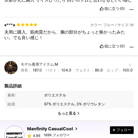
役に立つ
(0)
a***a
カラー: ブルー / サイズ: M
夫用に購入。筋肉質だから、腕の部分がちょっと狭かったみた
い。でも良い感じ！
役に立つ
(0)
モデル着用アイテム:
M
身長：
187.0
バスト：
104.0
ウェスト：
80.0
ヒップ：
100.0
製品詳細
169K フォロワー
4.86
素材:
ポリエステル
組成:
97% ポリエステル, 3% ポリウレタン
169K フォロワー
4.86
もっと見る
Manfinity CasualCool
フォロー
169K フォロワー
4.86
t***3
は
5時間前
に購入しました