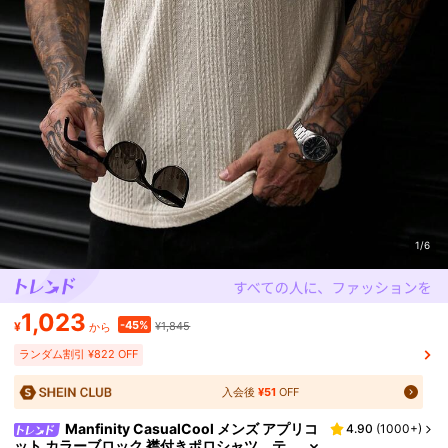
1/6
1,023
-45%
¥
¥1,845
から
ランダム割引 ¥822 OFF
入会後
¥51
OFF
Manfinity CasualCool メンズ アプリコ
4.90
(
1000+
)
ット カラーブロック 襟付きポロシャツ、テ