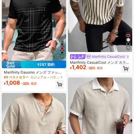
19
Manfinity CasualCool
27
Manfinity CasualCool メンズ カラー
¥287 節約
1,402
ブロック ポロシャツ、ヴィンテージ
¥
-22%
概算
幾何学 ジャカード カジュアル トッ
Manfinity Dauomo メンズ ファッシ
プス/メンズ カジュアル 通勤 カラー
ョン 幾何学柄 ストライプ ポロカラ
#3 ベストセラー
カジュアル - バケーションカジュアル メンズポロシャツ
ブロック 半袖 ポロシャツ
ーシャツ
1,008
¥
-22%
概算