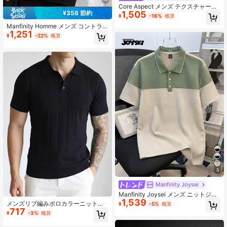
Core Aspect メンズ テクスチャード
¥356 節約
1,505
ジャカードトップ、スモールハウン
¥
-16%
概算
ドトゥースジャカードポロシャツ、
Manfinity Homme メンズ コントラ
カジュアルデイリー通勤トップ
1,251
ストカラー カジュアル 半袖ポロシャ
¥
-22%
概算
ツ グレー ニット テクスチャード フ
ォーマル
5
Manfinity Joysei
Manfinity Joysei メンズ ニットジャ
1,539
カード 無地 テクスチャ生地 パッチ
メンズリブ編みポロカラーニットセ
¥
-5%
概算
ワーク ビーングリーン&杏色 ドーパ
717
ーター、レトロサマーカジュアルル
¥
-3%
概算
ミンカラースキーム 襟&袖口リブ 3
ーズ薄手半袖プルオーバートップ
つの白ボタンポロシャツ