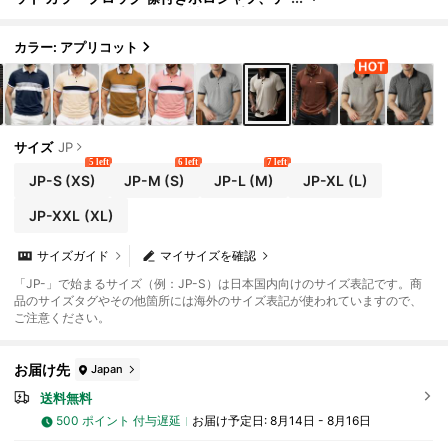
クスチャード ジャカード 半袖トップス、カ
ジュアル デイリー通勤トップス、フォーマル
カラー: アプリコット
サイズ
JP
5 left
6 left
7 left
JP-S
(XS)
JP-M
(S)
JP-L
(M)
JP-XL
(L)
JP-XXL
(XL)
サイズガイド
マイサイズを確認
「JP-」で始まるサイズ（例：JP-S）は日本国内向けのサイズ表記です。商
品のサイズタグやその他箇所には海外のサイズ表記が使われていますので、
ご注意ください。
お届け先
Japan
送料無料
500 ポイント 付与遅延
お届け予定日:
8月14日 - 8月16日