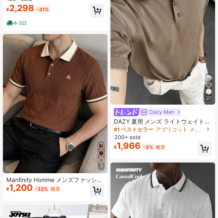
季対応 多シーンに合わせやすいファ
2,298
¥
-31%
ッションアイテム 男子必須 夏服
4-5日
27
Dazy Men
DAZY 夏用 メンズ ライトウェイト
ハーフジップ 無地杏色ニットセータ
#1 ベストセラー
アプリコット メンズニットトップス
ー
200+ sold
1,966
¥
-3%
概算
7
Manfinity Homme メンズファッショ
1,200
ン カジュアル通勤 半袖ポロシャツ、
¥
-32%
概算
メンズニットジャガードトップ、メ
ンズ柄入り半袖ポロシャツ、ビンテ
ージスタイル、オールドマネールッ
ク、デイリーカジュアル、週末旅