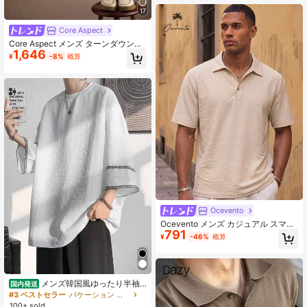
17
Core Aspect
Core Aspect メンズ ターンダウンカ
1,646
ラー 半袖ポロシャツ、ニットクロシ
¥
-8%
概算
ェ生地、メンズ 刺繍ポロシャツ、メ
ンズ カジュアルポロシャツ、メンズ
ボタンポロシャツ、日常のお出か
け、友人との集まり、カジュアルな
週末に最適、彼氏や夫への素晴らし
いギフト、ポロシャツ
Ocevento
Ocevento メンズ カジュアル スマー
791
トカジュアル 無地 ポロシャツ 折り
¥
-46%
概算
返し襟 半袖 夏 バケーション 父の日
ギフト ベージュ フットボール
メンズ韓国風ゆったり半袖
国内発送
日本風ミニマルデザイン 配色ディテ
#3 ベストセラー
バケーション メンズポロシャツ
ールデザイン ゆったりシルエット 四
100+ sold