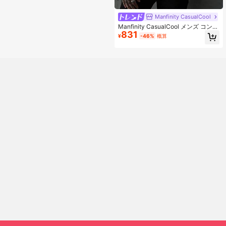
Manfinity CasualCool
Manfinity CasualCool メンズ コント
831
ラストカラー ポロシャツ 3Dジオメ
¥
-46%
概算
トリックジャガード カジュアル 半袖
トップス