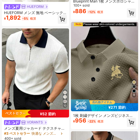
Blueprint Man 1枚 メンズポロシャ
ツ、ライトカラー フェイクリネン テ
100+ sold
HUEFORM
クスチャー ポロカラー 半袖Tシャ
886
¥
-12%
概算
HUEFORM メンズ 無地 ベーシック
ツ、ドレープ感のあるフェイクリネ
1,892
ポロシャツ ターンダウンカラー フロ
ン生地、ルーズで快適な和風カジュ
¥
-5%
概算
ントボタン 半袖 シンプル、カジュア
アル ライトビジネス通勤、デイリー
ル 日常着、夫に、外出用
通勤 ビジネスカジュアル 春夏ウェア
またはレイヤリングに適しています
9
10
¥271 節約
¥52 節約
1枚 刺繍デザイン メンズビジネスカ
956
ジュアルポロシャツ、ゴルフ、テニ
¥
-22%
概算
VORANTS
ス、アウトドア、レジャーに最適な
メンズ夏用ジャカード テクスチャー
快適な素材、男性への素晴らしいギ
配色ハーフジップ ポロシャツ、カジ
フト
#3 ベストセラー
快適な メンズポロシャツ
ュアル ミニマリスト アーバン マチ
400+ sold