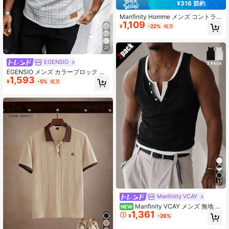
¥316 節約
Manfinity Homme メンズ コントラ
1,109
ストカラー ハーフプラケット レギュ
¥
-22%
概算
ラーフィット 半袖 カジュアル サマ
ー ポロシャツ メンズ ポロシャツ、
フォーマル
21
EGENSIO
EGENSIO メンズ カラーブロック カ
1,593
ジュアル 多用途 デイリー 半袖 ポロ
¥
-5%
概算
シャツ
17
Manfinity VCAY
Manfinity VCAY メンズ 無地 ボ
NEW
1,361
タン ハーフプラケット カジュアルベ
¥
-26%
スト 2枚組