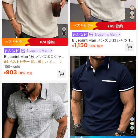
¥69 節約
Blueprint Man
Blueprint Man メンズ ポロシャツ 1
¥74 節約
1,150
枚 アプリコットカラー 配色襟 ボタ
¥
-6%
概算
ンレス テクスチャー入り ドレープ風
Blueprint Man
フェイクリネン生地 快適 軽量 通気
Blueprint Man 1枚 メンズポロシャ
性 涼感 毛玉防止 吸汗性 大人カジュ
ツ、カーキ テクスチャーヘンリーカ
#4 ベストセラー
肌に優しい メンズポロシャツ
アル ビジネスカジュアル 通勤向け
ラー 半袖Tシャツ、フェイクリネン
夏休み 旅行 オールドマネースタイル
100+ sold
生地テクスチャー、通気性 軽量 快適
※1サイズ下をおすすめ
903
¥
-8%
概算
毛玉防止 イージーケア、ミニマリス
トカジュアル オールドマネースタイ
ル トップス、春 夏 通勤 ホーム バケ
ーション
11