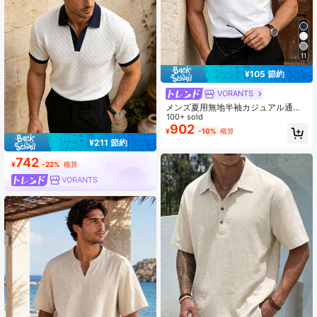
11
¥105 節約
VORANTS
メンズ夏用無地半袖カジュアル通勤
ボタンポロシャツ、ゴルフスポーツ
100+ sold
に適しています、ブラックポロシャ
902
¥
-10%
概算
ツ
¥211 節約
742
¥
-22%
概算
VORANTS