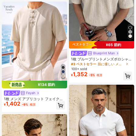
¥65 節約
Blueprint Man
1枚 ブループリントメンズポロシャ
ツ、アプリコットテクスチャードジ
#3 ベストセラー
肌に優しい メンズポロシャツ
ャカードカラーポロシャツ、ドレー
100+ sold
プ性のある通気性のあるニット生
1,352
¥
-5%
概算
地、しわ防止、快適、成熟したジェ
ントルマンスタイル、デイリー、通
勤、軽めのビジネス、カジュアルウ
¥134 節約
ェア、メンズギフトに適しています
Feyah
1枚 メンズ アプリコット フェイクリ
1,402
ネン テクスチャー チャイナボタン T
¥
-9%
概算
シャツ、メンズ ポロシャツ、メンズ
Tシャツ、ヴィンテージ テクスチャ
ー 軽量 通気性生地、ルーズ ドロッ
プショルダー フィット、バケーショ
ンスタイル、夏 ビーチ ホリデー向け
新チャイナスタイル メンズカジュア
ル 半袖