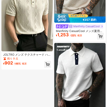
¥357 節約
Manfinity CasualCool
Manfinity CasualCool メンズ夏用カ
1,253
ジュアルゴルフポロシャツ、半袖通
¥
-22%
概算
勤オールドマネースタイル、ヴィン
テージY2Kストリートウェア、日常
レジャー、アウトドアアクティビテ
ィ&オフィス、フォーマル
JOLTRO メンズ テクスチャード ハー
フボタン 半袖ポロシャツ、夏カジュ
残り 9 点
アル、通勤 オフィス ホリデー、通気
902
¥
-46%
概算
性のある生地 クラシックカラー デー
ト、フォーマル向け