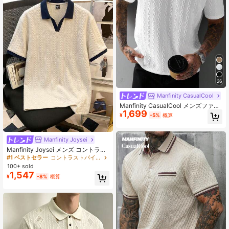
行、ボーイフレンド/夫へのギフト、
パーティー、夏休み、ビーチウェ
ア、ハワイアンウェディング、春夏
ウェアに適しています。
26
Manfinity CasualCool
Manfinity CasualCool メンズファッ
1,699
ション カジュアル通勤 半袖ポロシャ
¥
-5%
概算
ツ、メンズニットジャカードトッ
プ、メンズボタンアップニットポロ
シャツ、日常カジュアル、週末旅
Manfinity Joysei
行、アウトドアアクティビティ、リ
ラックスした職場環境またはセミフ
Manfinity Joysei メンズ コントラス
ォーマルな場面に適しています。ボ
トカラー 半袖 カジュアル通勤ポロシ
#1 ベストセラー
コントラストバインディング メンズポロシャツ
ーイフレンド/夫へのギフト、記念日/
ャツ
100+ sold
誕生日ギフト、パーティーとして使
1,547
¥
-8%
概算
用できます。