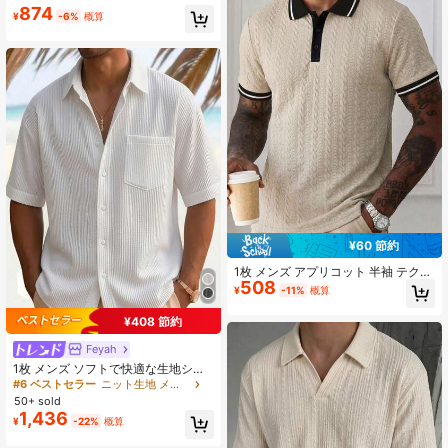
ュア ブリティッシュ ジェントルマン
874
¥
-6%
概算
スタイル、スマートカジュアル
¥60 節約
1枚 メンズ アプリコット 半袖 テクス
508
チャードニット ポロシャツ、コント
¥
-11%
概算
ラストカラー&カフストライプ、スリ
ムフィット カジュアル スポーツ バ
¥408 節約
ケーション トップス、夏
Feyah
1枚 メンズ ソフトで快適な生地シャ
ツ、クラシックカラー バケーション
#6 ベストセラー
ニット生地 メンズシャツ
シャツ、ルーズフィット 半袖シャ
50+ sold
ツ、洗濯機洗い可、夏のバケーショ
1,436
¥
-22%
概算
ン、ビーチ、プールアクティビティ
に適しています