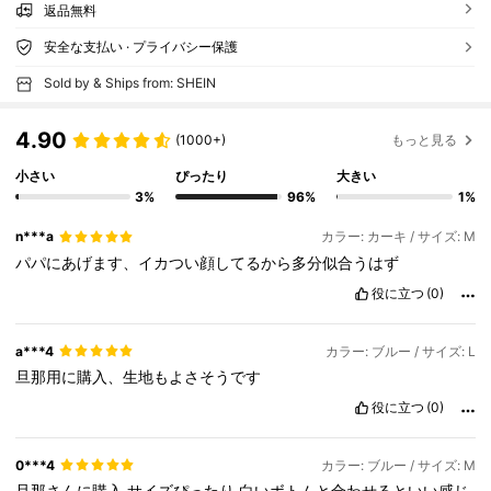
返品無料
安全な支払い · プライバシー保護
Sold by & Ships from: SHEIN
4.90
(1000+)
もっと見る
小さい
ぴったり
大きい
3%
96%
1%
n***a
カラー: カーキ / サイズ: M
パパにあげます、イカつい顔してるから多分似合うはず
役に立つ
(0)
a***4
カラー: ブルー / サイズ: L
旦那用に購入、生地もよさそうです
役に立つ
(0)
0***4
カラー: ブルー / サイズ: M
旦那さんに購入
サイズぴったり
白いボトムと合わせるといい感じ