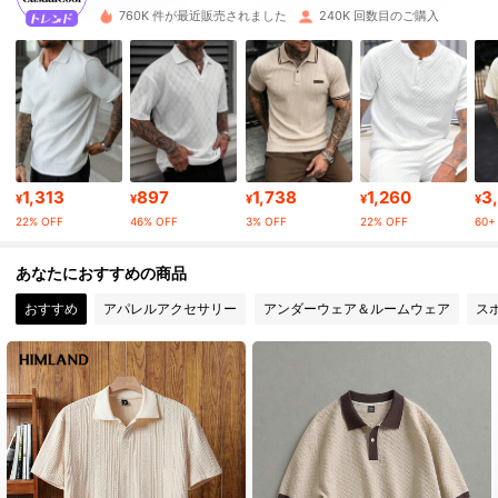
760K 件が最近販売されました
240K 回数目のご購入
169K フォロワー
4.86
169K フォロワー
4.86
169K フォロワー
4.86
1,313
897
1,738
1,260
3
¥
¥
¥
¥
¥
22% OFF
46% OFF
3% OFF
22% OFF
60+ 
169K フォロワー
4.86
あなたにおすすめの商品
おすすめ
アパレルアクセサリー
アンダーウェア＆ルームウェア
ス
169K フォロワー
4.86
169K フォロワー
4.86
169K フォロワー
4.86