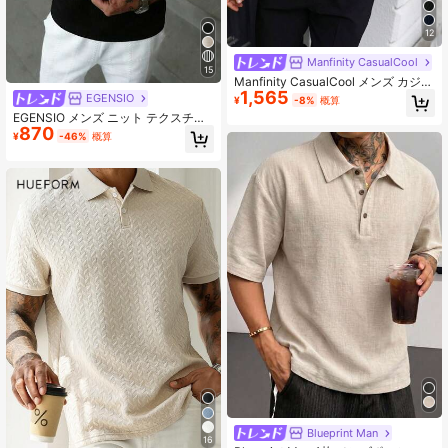
12
Manfinity CasualCool
15
Manfinity CasualCool メンズ カジュ
1,565
アル バケーション ブラック＆ベージ
EGENSIO
¥
-8%
概算
ュ 幾何学ダイヤモンド柄 ジャガード
EGENSIO メンズ ニット テクスチャ
ニット 半袖ポロシャツ 夏 ハワイ ビ
870
ード ジャカード リブ 無地 ポロシャ
ーチ プロム
¥
-46%
概算
ツ
Blueprint Man
16