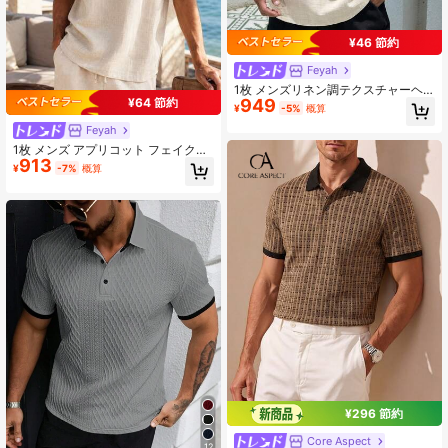
¥46 節約
Feyah
1枚 メンズリネン調テクスチャーヘ
¥64 節約
949
ンリーカラー半袖ポロシャツ、ルー
¥
-5%
概算
ズで通気性のあるカジュアルトップ
Feyah
ス、ターンダウンカラー 半プラケッ
トシャツ、メンズTシャツ、バケーシ
1枚 メンズ アプリコット フェイクリ
ョンスタイル、洗濯機洗い可、夏の
913
ネン テクスチャード スモールVネッ
¥
-7%
概算
ビーチホリデーに使えるバーサタイ
ク 半袖Tシャツ、ルーズ ドロップシ
ルTシャツ
ョルダー 軽量 通気性 ヘンリーカラ
ー カジュアルトップ、バケーション
スタイル、洗濯機洗い可能、夏ビー
チホリデーカジュアルウェアに適し
た、ジェントルマン エレガント メン
ズトップ
¥296 節約
Core Aspect
12