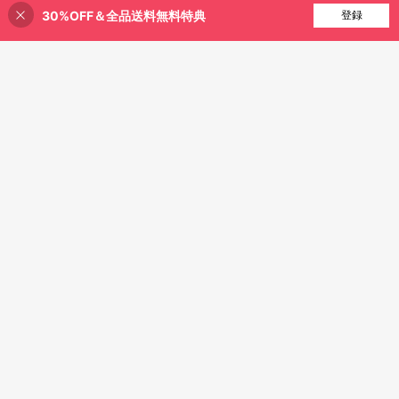
30%OFF＆全品送料無料特典
買い物かごに追加
登録
45% 割引！