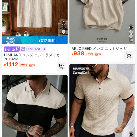
169K フォロワー
4.86
¥317 節約
20
ARLO REED メンズ ニットジャガー
HIMLAND
938
ド テクスチャー 襟&カフス フラット
¥
-51%
概算
HIMLAND メンズ コントラストカラ
ニット 2ボタン アプリコット ポロシ
ーブロック襟 ハーフプラケット 半袖
70+ sold
ャツ、フォーマル
カジュアルポロシャツ、テクスチャ
1,112
¥
-22%
概算
ードニット ジョニーポロ、オールド
マネースタイル サマープルオーバー
Tシャツ ギフト用、フットボール