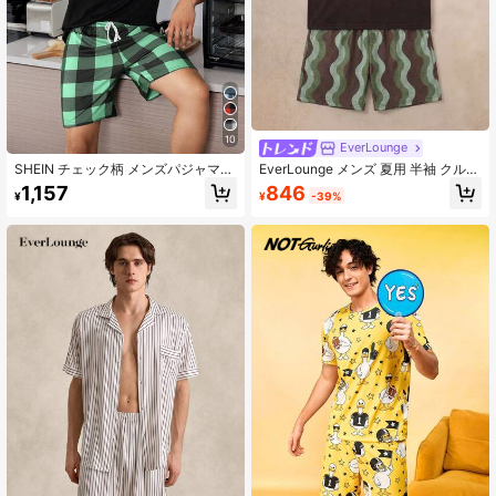
10
EverLounge
SHEIN チェック柄 メンズパジャマセ
EverLounge メンズ 夏用 半袖 クルー
ット 2セット
ネック プルオーバー プリント ラウ
846
1,157
¥
-39%
¥
ンジウェア セット