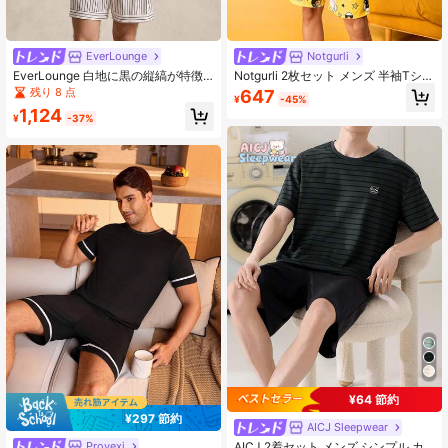
EverLounge
Notgurli
EverLounge 白地に黒の縦縞が特徴
Notgurli 2枚セット メンズ 半袖Tシャ
のクラシックデザイン。ボタン開閉
ツ&ショーツ かわいいアヒル柄付き
残り 8 点
647
¥
-45%
とポケット付きのショートスリーブ
1,124
トップと、同柄のストライプショー
¥
-37%
ツ(ウエストはゴム仕様)がセットにな
っています。全体的にルーズでリラ
ックスしたシルエットが、爽やかで
ミニマルな雰囲気を演出していま
す。
¥64 節約
¥297 節約
AICJ Sleepwear
AICJ 2着セット メンズ シンプル カ
Provexi