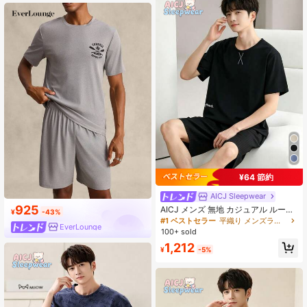
いルームウェア
¥64 節約
AICJ Sleepwear
925
AICJ メンズ 無地 カジュアル ルーズ
¥
-43%
ミニマリスト ポケット ラウンドネッ
#1 ベストセラー
平織り メンズラウンジウェアセット
EverLounge
ク 半袖 チェック柄 ショーツ パジャ
100+ sold
マセット 2枚組、春夏シーズン向け
1,212
¥
-5%