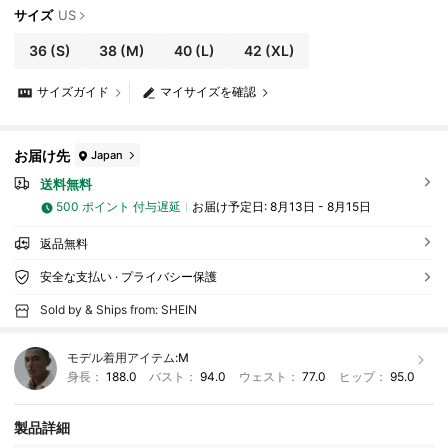
サイズ
US
36
(S)
38
(M)
40
(L)
42
(XL)
サイズガイド
マイサイズを確認
お届け先
Japan
送料無料
500 ポイント 付与遅延
お届け予定日:
8月13日 - 8月15日
返品無料
安全な支払い · プライバシー保護
Sold by & Ships from: SHEIN
モデル着用アイテム:
M
身長：
188.0
バスト：
94.0
ウェスト：
77.0
ヒップ：
95.0
製品詳細
21K フォロワー