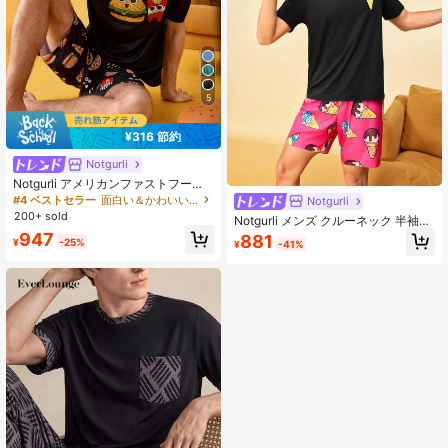
5
¥316 節約
Notgurli
Notgurli アメリカンファストフード
のおもしろプリントTシャツ&ショー
#4 ベストセラー
面白い＆かわいい メンズラウンジウェアセット
Notgurli
ツ、快適なカジュアルホームパジャ
200+ sold
Notgurli メンズ クルーネック 半袖T
マセット メンズ
シャツとコーン柄ショーツ ルームウ
947
881
¥
-25%
¥
-41%
ェアセット