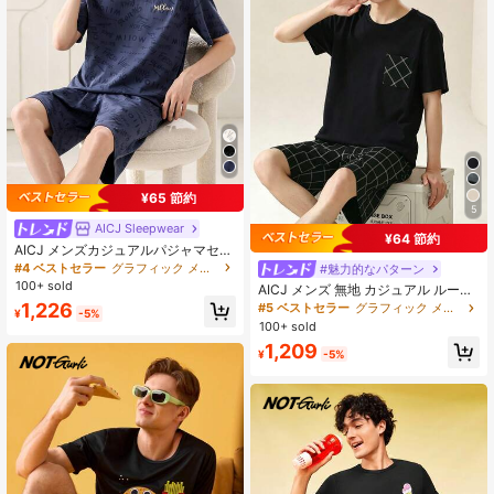
¥65 節約
5
AICJ Sleepwear
¥64 節約
AICJ メンズカジュアルパジャマセッ
ト 2枚組、レター プリント Tシャツ
#4 ベストセラー
グラフィック メンズラウンジウェアセット
#魅力的なパターン
トップス とショーツ、ベーシックな
100+ sold
AICJ メンズ 無地 カジュアル ルーズ
ホームウェア、春夏シーズンに適し
ミニマリスト ポケット ラウンドネッ
1,226
#5 ベストセラー
グラフィック メンズラウンジウェアセット
ています
¥
-5%
ク 半袖 チェック柄 ショーツ パジャ
100+ sold
マセット 2枚組、春夏シーズン向け
1,209
¥
-5%