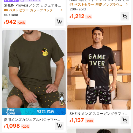
ジュアル ルーズ ミニマリスト スー
#7 ベストセラー
基礎 メンズラウンジウェアセット
SHEIN Provexi メンズ カジュアルな
ツ ポケット付き、丸首 半袖 トップ
ラウンドネック 半袖Tシャツとショ
200+ sold
#6 ベストセラー
カラーブロック メンズラウンジウェアセット
ス ショーツ、春夏パジャマ
ートパンツ のセット、夏用ホームウ
50+ sold
1,212
¥
-5%
エア
942
¥
-24%
¥274 節約
SHEIN メンズ スローガングラフィッ
ク パジャマセット
1,157
夏用メンズカジュアルパジャマセッ
¥
-20%
ト、薄手ラウンドネックプルオーバ
1,098
¥
-20%
ーシャツ(カートゥーンメガネ&黄色
アヒル柄)、ショーツ、快適でかわい