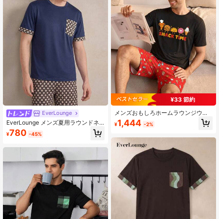
¥33 節約
メンズおもしろホームラウンジウェ
EverLounge
アセット - ブラックスナック漫画プ
1,444
EverLounge メンズ夏用ラウンドネ
¥
-2%
リントTシャツ + レッドフードパタ
ックプリントプルオーバー半袖ショ
780
ーンショーツ、2ピースカジュアルパ
¥
-45%
ーツルームウェアセット
ジャマ、ホームリラックス用