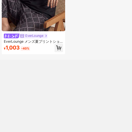
EverLounge
EverLounge メンズ夏プリントショ
ートスリーブ&パンツセット、ラウン
1,003
¥
-40%
ドネックプルオーバーカジュアルル
ームウェア