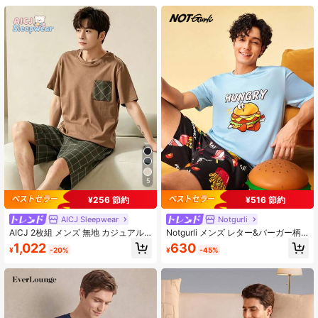
21K フォロワー
4.85
21K フォロワー
4.85
21K フォロワー
4.85
5
¥256 節約
¥516 節約
AICJ Sleepwear
Notgurli
AICJ 2枚組 メンズ 無地 カジュアル
Notgurli メンズ レター&バーガー柄
ルーズ ミニマリスト ポケット ラウ
半袖トップス&ショーツ カジュアル
1,022
630
¥
-20%
¥
-45%
ンドネック 半袖 チェック柄ショーツ
デイリー ホームウェアセット
パジャマセット、春 & 夏に適してい
ます