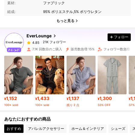
4.85
素材:
ファブリック
組成:
95% ポリエステル,5% ポリウレタン
21K フォロワー
4.85
もっと見る
EverLounge
フォロー
21K フォロワー
4.85
s***l
は
1日前
に購入しました
7.1K 回数目のご購入
販売数急増 15%
フォロワー数急増 42
21K フォロワー
4.85
21K フォロワー
4.85
21K フォロワー
4.85
1,152
1,433
1,137
1,300
1,
¥
¥
¥
¥
¥
100+ sold
100+ sold
残り 2 点
33% OFF
37%
21K フォロワー
4.85
あなたにおすすめの商品
おすすめ
アパレルアクセサリー
ホーム＆インテリア
シューズ
21K フォロワー
4.85