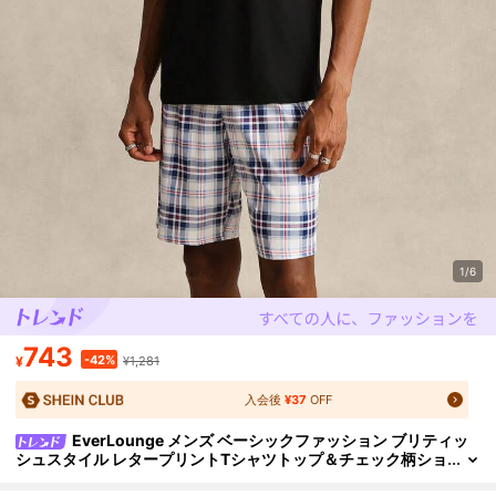
1/6
743
-42%
¥
¥1,281
入会後
¥37
OFF
EverLounge メンズ ベーシックファッション ブリティッ
シュスタイル レタープリントTシャツトップ＆チェック柄ショ
ーツ ルームウェアセット