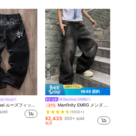
21
¥648 節約
ity Joysei
Manfinity EMRG
ウェディングフェスティバル メンズジーンズ
#9 ベストセラー
Manfinity Joysei ルーズフィット ワイドレッグジーンズ バックポケット スター&レター刺繍デザイン カジュアル
Manfinity EMRG メンズ ダメージデニム
-21%
(1000+)
sold
ウェディングフェスティバル メンズジーンズ
ウェディングフェスティバル メンズジーンズ
#9 ベストセラー
#9 ベストセラー
(1000+)
(1000+)
¥2,435
300+ sold
ウェディングフェスティバル メンズジーンズ
#9 ベストセラー
概算
(1000+)