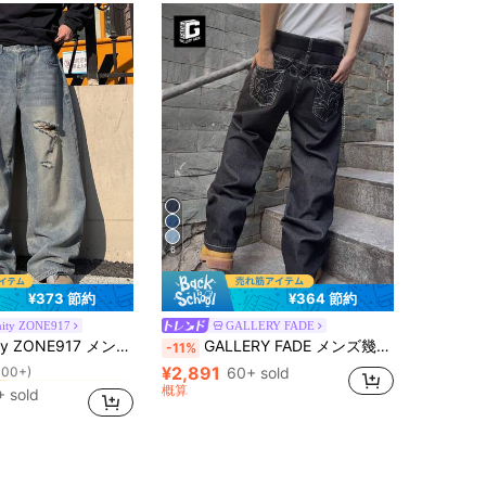
6
¥373 節約
¥364 節約
nity ZONE917
GALLERY FADE
破れた メンズジーンズ
ー
ークブルー ヴィンテージウォッシュ ルーズフィット ワイドレッグデニムジーンズ StreetEZ
GALLERY FADE メンズ幾何学柄ポケット付きストレートレッグカジュアルジーンズ、外出、ハングアウト、通勤、バケーション、ストリート、グランジ
-11%
100+)
¥2,891
破れた メンズジーンズ
破れた メンズジーンズ
60+ sold
ー
ー
100+)
100+)
概算
 sold
破れた メンズジーンズ
ー
100+)