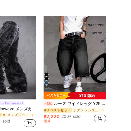
5
¥70 節約
ルーズ ワイドレッグ Y2K カジュアル バミューダ デニムショーツ、アーバンウォーク、遊び、家族とのアウトドアアクティビティ、ストリートウェアに適しています
nity Denimwave
-3%
Manfinity Denimwave メンズカジュアル ダメージ加工 フレイドヘム ダークグレー デニムジーンズ
ボタン メンズデニムショートパンツ
#3 ベストセラー
冬 メンズジーンズ
ー
¥2,220
200+ sold
 sold
概算