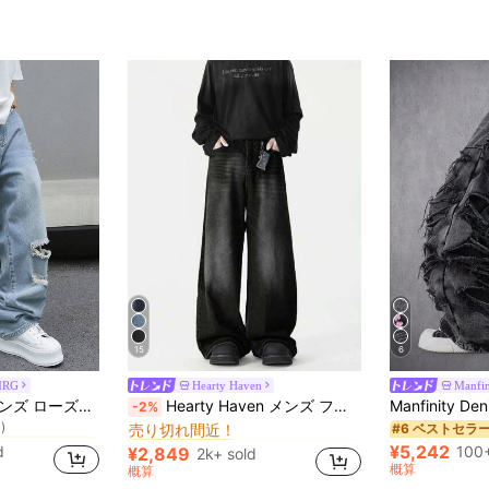
15
6
MRG
Hearty Haven
Manfi
アヴァンギャルド - ゴシック/パンク メンズジーンズ
ストリート メンズジーンズ
#1 ベストセラー
Manfinity EMRG メンズ ローズフィット ワイドレッグ カジュアルジーンズ リップドポケット付き
Hearty Haven メンズ ファッション ルーズ ヴィンテージ レトロ ウォッシュ ワイドレッグ 多用途 デニムジーンズ 1点 (サイズガイドをご参照ください)
-2%
)
売り切れ間近！
アヴァンギャルド - ゴシック/パンク メンズジーンズ
アヴァンギャルド - ゴシック/パンク メンズジーンズ
#6 ベストセラ
ストリート メンズジーンズ
ストリート メンズジーンズ
#1 ベストセラー
#1 ベストセラー
)
)
売り切れ間近！
売り切れ間近！
¥5,242
d
100+
¥2,849
2k+ sold
アヴァンギャルド - ゴシック/パンク メンズジーンズ
ストリート メンズジーンズ
#1 ベストセラー
概算
概算
)
売り切れ間近！