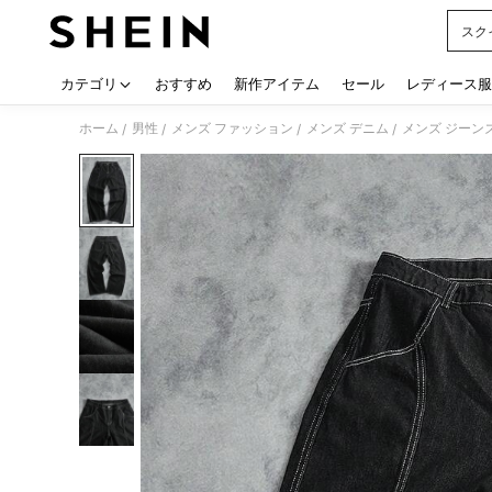
スク
Use up
カテゴリ
おすすめ
新作アイテム
セール
レディース服
ホーム
男性
メンズ ファッション
メンズ デニム
メンズ ジーン
/
/
/
/