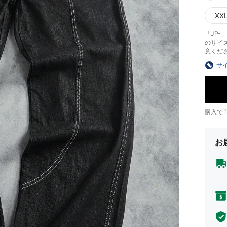
XX
「JP
のサイ
意くだ
サ
購入で
お