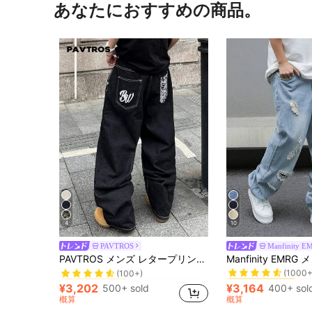
あなたにおすすめの商品。
4
10
PAVTROS
Manfinity E
レター メンズジーンズ
#2 ベストセラー
#3 ベストセラー
PAVTROS メンズ レタープリント ポケット ルーズ ワイドレッグ カジュアルジーンズ
(100+)
(1000+
レター メンズジーンズ
レター メンズジーンズ
#2 ベストセラー
#2 ベストセラー
#3 ベストセラー
#3 ベストセラー
(100+)
(100+)
(1000+
(1000+
¥3,202
¥3,164
500+ sold
400+ sol
レター メンズジーンズ
#2 ベストセラー
#3 ベストセラー
概算
概算
(100+)
(1000+