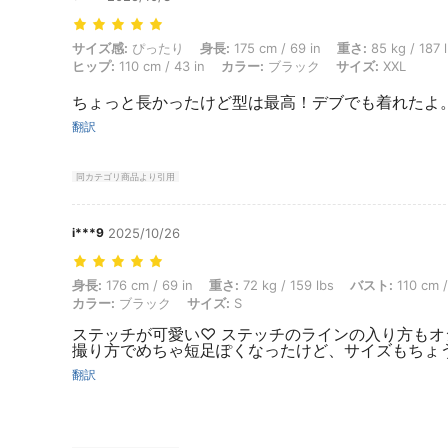
サイズ感: ぴったり, 身長: 175 cm / 69 in, 重さ: 85 kg / 187 lbs, バスト:
サイズ感:
ぴったり
身長:
175 cm / 69 in
重さ:
85 kg / 187 
ヒップ:
110 cm / 43 in
カラー:
ブラック
サイズ:
XXL
ちょっと長かったけど型は最高！デブでも着れたよ
翻訳
同カテゴリ商品より引用
i***9
2025/10/26
身長: 176 cm / 69 in, 重さ: 72 kg / 159 lbs, バスト: 110 cm / 43 in
身長:
176 cm / 69 in
重さ:
72 kg / 159 lbs
バスト:
110 cm /
カラー:
ブラック
サイズ:
S
ステッチが可愛い♡ ステッチのラインの入り方もオ
撮り方でめちゃ短足ぽくなったけど、サイズもちょ
翻訳