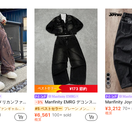
14
¥173 節約
Manfinity EMRG
Manfin
ドレッグカジュアルパンツ、オールシーズン対応デニムズボン(ベルトとアクセサリは含まれません)
Manfinity EMRG デコンストラクテッド デザイン カラー&4つボタン クロージャー ウォッシュブラックデニムスーツ、ヨーロッパ&アメリカンスタイル
-3%
¥3,212
70+ 
アヴァンギャルド - ゴシック/パンク メンズジーンズ
プレーン メンズデニムコーデ
#5 ベストセラー
概算
¥6,561
d
100+ sold
概算