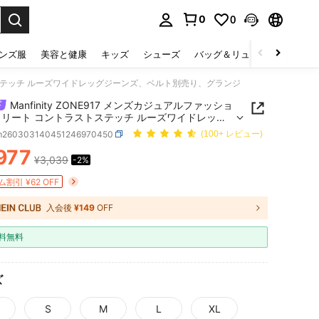
0
0
select.
ンズ服
美容と健康
キッズ
シューズ
バッグ＆リュック
下着＆
ラストステッチ ルーズワイドレッグジーンズ、ベルト別売り、グランジ
Manfinity ZONE917 メンズカジュアルファッショ
トリート コントラストステッチ ルーズワイドレッグ
ズ、ベルト別売り、グランジ
m260303140451246970450
(100+ レビュー)
977
¥3,039
-2%
ICE AND AVAILABILITY
割引 ¥62 OFF
入会後
¥149
OFF
料無料
ズ
S
M
L
XL