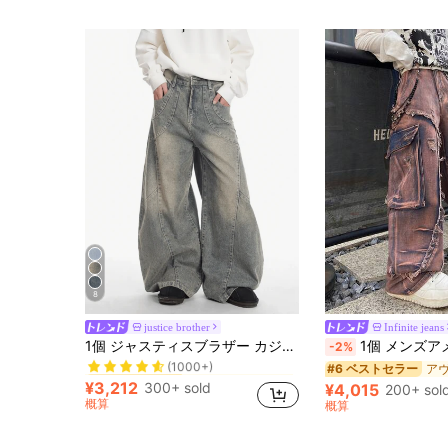
8
justice brother
Infinite jeans
レトロ メンズジーンズ
#4 ベストセラー
1個 ジャスティスブラザー カジュアル パッチワーク ルーズフィット バレルレッグジーンズ、ダメージウォッシュ、ストリートウェアスタイル(ベルトとアクセサリは含まれません)
1個 メンズアメリカンファッションストリートパッチワークマルチポケットカーゴジーンズ、ゆとりのあるワイ
-2%
(1000+)
レトロ メンズジーンズ
レトロ メンズジーンズ
#4 ベストセラー
#4 ベストセラー
#6 ベストセラー
(1000+)
(1000+)
¥3,212
300+ sold
¥4,015
200+ sol
レトロ メンズジーンズ
#4 ベストセラー
概算
概算
(1000+)