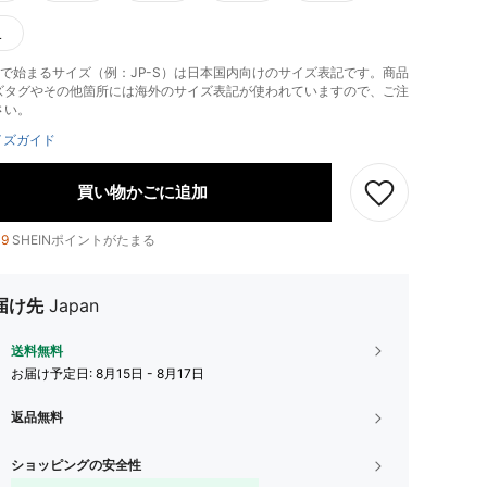
L
-」で始まるサイズ（例：JP-S）は日本国内向けのサイズ表記です。商品
ズタグやその他箇所には海外のサイズ表記が使われていますので、ご注
さい。
イズガイド
買い物かごに追加
19
SHEINポイントがたまる
届け先
Japan
送料無料
お届け予定日:
8月15日 - 8月17日
返品無料
ショッピングの安全性