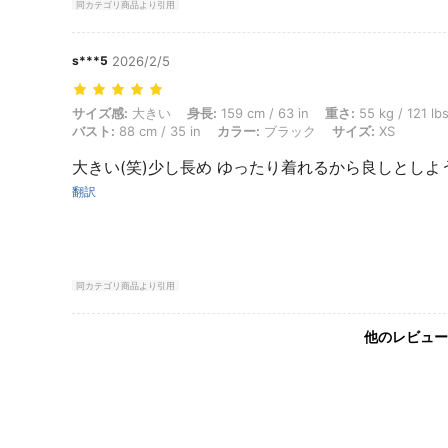
同カテゴリ商品より引用
s***5
2026/2/5
サイズ感: 大きい, 身長: 159 cm / 63 in, 重さ: 55 kg / 121 lbs, ヒップ: 9
サイズ感:
大きい
身長:
159 cm / 63 in
重さ:
55 kg / 121 lb
バスト:
88 cm / 35 in
カラー:
ブラック
サイズ:
XS
大きい(笑)少し長め ゆったり着れるから良しとしよう
翻訳
同カテゴリ商品より引用
他のレビュー