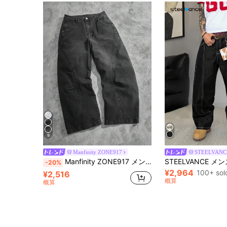
9
Manfinity ZONE917
STEELVANC
Manfinity ZONE917 メンズファッション ソリッドカラー ゆったりとしたカジュアルジーンズ
-20%
¥2,964
100+ sol
¥2,516
概算
概算