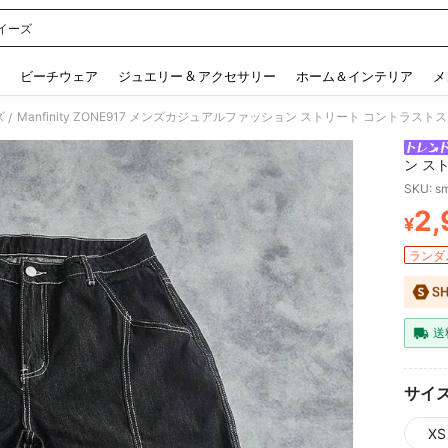
イーズ
 and down arrow keys to navigate search 検索履歴 and 人気ワード. Press Enter to 
ビーチウェア
ジュエリー & アクセサリー
ホーム＆インテリア
メ
ズ
Manfinity ZONE917 メンズカジュアルファッション ストリート コント
/
ン ス
ジーン
SKU: s
2,
¥
PR
ランダム
送
サイ
XS