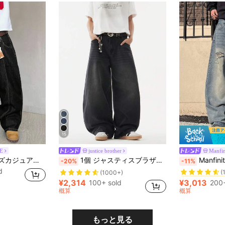
15
E
justice brother
Manfi
#8 ベストセラ
STEELVANCE メンズカジュアルファッション ストリート コントラストステッチ ルーズワイドレッグジーンズ、ベルト別売り、グランジ
1個 ジャスティスブラザーズ ビンテージウォッシュ ルーズフィット ワイドレッグジーンズ、カジュアル&カップルスタイル(裾がダメージ加工)
Manfinity ZONE917 メンズ ダ
-20%
-11%
(
d
#8 ベストセラ
#8 ベストセラ
(1000+)
(
(
¥2,314
¥3,013
100+ sold
200+
#8 ベストセラ
概算
概算
(
もっと見る