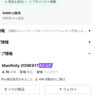
安全な支払い
プライバシー保護
SHEIN が販売
SHEIN から発送
情報
先駆的トレンドヒップホップストリート,レター,手洗い,もしくはプロによる
4.76
616
81K
ズ情報
ップ情報
4.76
616
81K
Manfinity ZONE917
4.76
616
81K
評価
商品
フォロワー
n***e
は
1日前
に購入しました
0K 件が最近販売されました
40K 回数目のご購入
4.76
616
81K
すべての商品
フォロー
4.76
616
81K