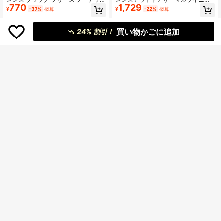
770
1,729
ド スウェットシャツ、秋冬 デイリー
グスウェットシャツジャケット、カ
¥
-37%
概算
¥
-22%
概算
スポーツ カジュアル プルオーバー
ジュアル&ファッショナブル、秋/冬
スウェットシャツ
ブラックスポーツ
買い物かごに追加
24% 割引！
¥129 節約
メンズ 無地 ジップアップ スウェッ
Coreblaze
トシャツ、ベーシック カジュアル ポ
#9 ベストセラー
に メンズスポーツスウェットシャツ
Coreblaze ボーイフレンドスタイル
ケット ドローストリング スウェット
100+ sold
1,540
メンズカジュアル プレーン 長袖 レ
¥
-9%
概算
シャツ、長袖 トップス スポーツ
920
タープリント ポケット ドローストリ
¥
-12%
概算
ング スポーツスウェットシャツ、ボ
ーイフレンドスタイル メンズジョガ
ースウェットシャツ アメリカ国旗プ