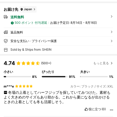
お届け先
Japan
送料無料
500 ポイント 付与遅延
お届け予定日:
8月14日 - 8月16日
返品無料
安全な支払い · プライバシー保護
Sold by & Ships from: SHEIN
4.74
(500+)
もっと見る
小さい
ぴったり
大きい
8%
91%
1%
m***e
カラー: ブラック / サイズ: XXL
冬場の上着としてハーフジップを探していてみつけた。素材も
よく大きめのサイズもあり助かる。これから夏になるが出かける
ときの上着としても冬も活躍しそう。
役に立つ
(0)