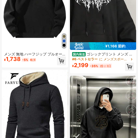
¥1,166 節約
メンズ 無地 ハーフジップ プルオー
ゴシックプリント メンズ パ
国内発送
1,738
バー スウェットシャツ、ベーシック
ーカー 冬服 ストリート フード付き
#6 ベストセラー
に メンズスポーツスウェットシャツ
¥
-5%
概算
プレーン フーデッド スウェットシャ
スウェット 男性 クール ブラック ホ
2,199
¥
-35%
残り3日
ツ ブラック スポーツ
ワイト スウェットシャツ デイリー
ルームウェア メンズ服