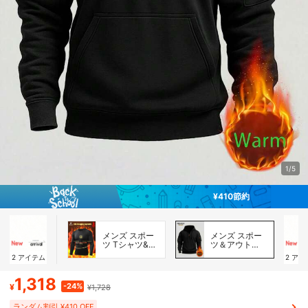
1/5
¥410節約
メンズ スポー
メンズ スポー
ツ Tシャツ&タ
ツ＆アウトド
ンクトップ
ア パーカー＆
2
アイテム
2
アイ
スウェットシ
ャツ
1,318
-24%
¥
¥1,728
ランダム割引 ¥410 OFF