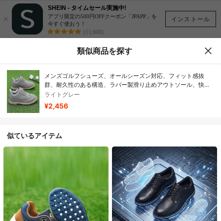
SHEIN - タイムセール実施中!
×
アプリ限定の500円OFFクーポン「JPAPP」を
インストール
今すぐ使おう！
(11,600)
類似商品を探す
メンズゴルフシューズ、オールシーズン対応、フィット感抜
群、耐久性のある構造、ラバー製滑り止めアウトソール、快適
な裏地、スイング自由、スポーツを楽しむ、多色展開、世界的
ライトグレー
に人気
¥2,456
似ているアイテム