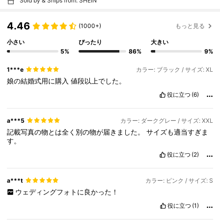
Sold by & Ships from: SHEIN
4.46
(1000+)
もっと見る
小さい
ぴったり
大きい
5%
86%
9%
1***e
カラー: ブラック / サイズ: XL
娘の結婚式用に購入
値段以上でした。
役に立つ
(6)
a***5
カラー: ダークグレー / サイズ: XXL
記載写真の物とは全く別の物が届きました。
サイズも適当すぎま
す。
役に立つ
(2)
a***t
カラー: ピンク / サイズ: S
ウェディングフォトに良かった！
役に立つ
(1)