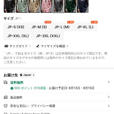
サイズ
JP
6 left
5 left
5 left
JP-S
(XS)
JP-M
(S)
JP-L
(M)
JP-XL
(L)
JP-XXL
(XL)
JP-3XL
(XXL)
サイズガイド
マイサイズを確認
「JP-」で始まるサイズ（例：JP-S）は日本国内向けのサイズ表記です。商
品のサイズタグやその他箇所には海外のサイズ表記が使われていますので、
ご注意ください。
お届け先
Japan
送料無料
500 ポイント 付与遅延
お届け予定日:
8月13日 - 8月15日
返品無料
安全な支払い · プライバシー保護