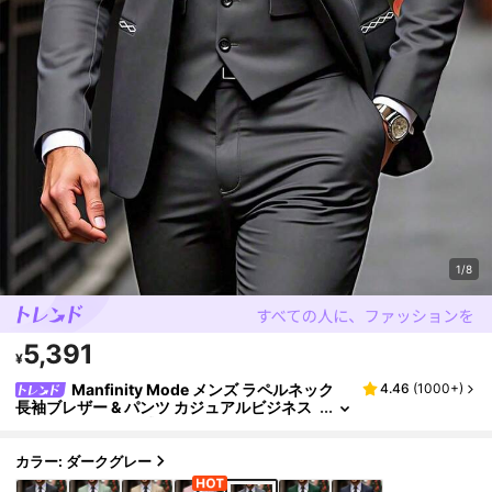
1/8
5,391
¥
Manfinity Mode メンズ ラペルネック
4.46
(
1000+
)
長袖ブレザー & パンツ カジュアルビジネス
スーツセット 結婚式用 メンズ フォーマル、
セレモニー
カラー: ダークグレー