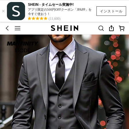
SHEIN - タイムセール実施中!
×
アプリ限定の500円OFFクーポン「JPAPP」を
インストール
今すぐ使おう！
(11,600)