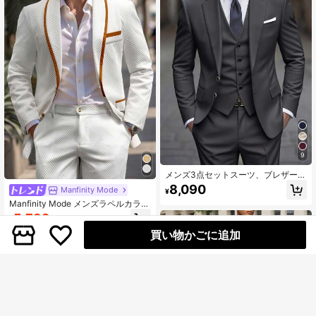
9
メンズ3点セットスーツ、ブレザー、
パンツ、ベスト、結婚式やパーティ
8,090
Manfinity Mode
¥
ー向けのファッショナブルなフォー
Manfinity Mode メンズラペルカラー
マルスーツ
長袖ジャケットとパンツのスーツセ
5,792
¥
-2%
ット
買い物かごに追加