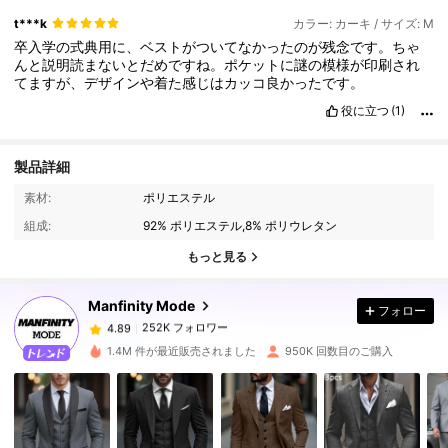
t***k
カラー: カーキ / サイズ: M
卒入学の式典用に、ベストがついてなかったのが残念です。ちゃ
んと説明読まないとだめですね。ポケットに謎の模様が印刷され
てますが、デザインや着た感じはカッコ良かったです。
役に立つ
(1)
製品詳細
素材:
ポリエステル
252K フォロワー
4.89
組成:
92% ポリエステル,8% ポリウレタン
もっと見る
252K フォロワー
4.89
Manfinity Mode
フォロー
252K フォロワー
4.89
1.4M 件が最近販売されました
950K 回数目のご購入
252K フォロワー
4.89