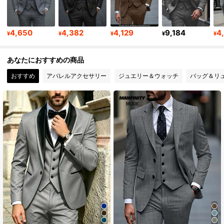
252K フォロワー
4.89
4,650
4,382
4,129
9,184
4
252K フォロワー
4.89
¥
¥
¥
¥
¥
あなたにおすすめの商品
252K フォロワー
4.89
おすすめ
アパレルアクセサリー
ジュエリー＆ウォッチ
バッグ＆リ
252K フォロワー
4.89
252K フォロワー
4.89
252K フォロワー
4.89
252K フォロワー
4.89