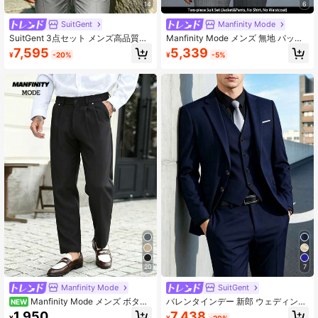
14
6
SuitGent
Manfinity Mode
SuitGent 3点セット メンズ高品質ビ
Manfinity Mode メンズ 無地 パッチ
ジネススーツ、無地新郎ウェディン
ワーク ボタンフロント 長袖ブレザー
7,595
5,339
¥
-20%
¥
-5%
グアタイア、スリムフィットカジュ
＆パンツセット、メンズ 無地 リラッ
アルスーツジャケットとパンツセッ
クスラペルブレザー＆バイアスポケ
ト、春
ットパンツセット フォーマル、セレ
モニー
20
7
Manfinity Mode
SuitGent
Manfinity Mode メンズ ボタン
バレンタインデー 新郎 ウェディング
NEW
ポケット ビジネス向け 大人っぽいス
アウトフィット メンズ 秋 ウェディ
7,438
1,950
¥
-20%
¥