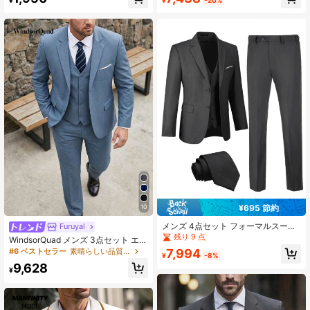
ーツパンツ
ングパーティー スーツジャケット パ
ンツ ベスト ファッション ルーズ 快
適 セット 高級タキシード
¥695 節約
10
メンズ 4点セット フォーマルスーツ
Furuyal
ブレザー&ベスト&パンツ&ストライ
残り 9 点
WindsorQuad メンズ 3点セット エレ
プネクタイ オフィス 会議 ビジネス
ガントスーツセット 無地 スリムフィ
7,994
#6 ベストセラー
素晴らしい品質 メンズスーツ
イベント 日常通勤 結婚式 ガラパー
¥
-8%
ット シングルブレスト ウェディング
ティー用
9,628
ブレザー ベスト パンツ ネクタイ付
¥
き フォーマル パーティー ビジネス
スーツ