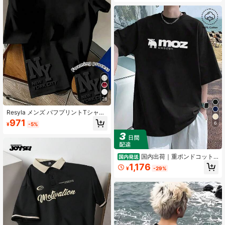
28
Resyla メンズ パフプリントTシャツ
- ニューヨークシティスタイル、快
971
6
¥
-5%
適、クルーネック、ファッショナブ
ルな生地、目を引くパフデザイン、
夏用Tシャツ、アウトドアアクティビ
ティに適し、日常着やシティイベン
トに最適
国内出荷｜重ポンドコット
国内発送
ン200 gメンズ春夏カジュアルプリ
1,176
¥
-29%
ント半袖Tシャツ