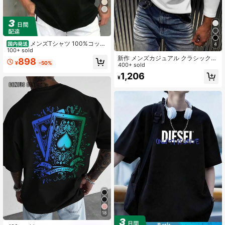
メンズTシャツ 100%コット
国内発送
4
ン 夏の新作プリントTシャツ 男女兼
100+ sold
用 面白いTシャツ メンズゆったりカ
新作 メンズカジュアル クラシック
898
¥
-50%
ジュアルラウンドネック半袖トップ
リブ テクスチャー ヘンリーネック
400+ sold
国内発送
軽量 多用途 長袖Tシャツ
1,206
¥
18