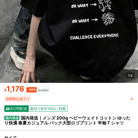
1/8
1,176
-29%
¥
¥1,657
期間限定値下げ
3日間配達
最短で8月12日に到着
国内発送｜メンズ 200g ヘビーウェイトコットン ゆった
国内発送
り快適 春夏カジュアル バック大型ロゴプリント 半袖 T シャツ
サイズ