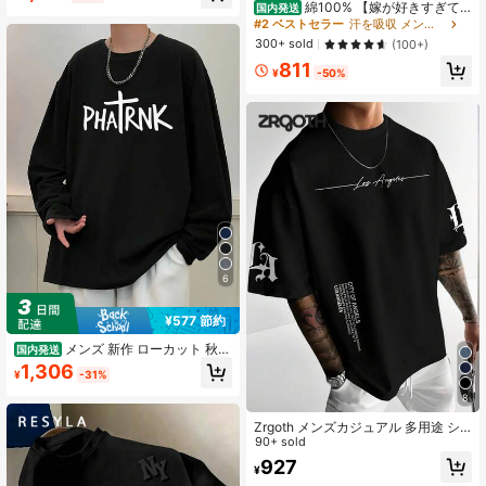
綿100% 【嫁が好きすぎて
国内発送
ー、アシンメトリーヒエム付き、オ
困る】結婚祝い ペア お揃い 夫婦 記
#2 ベストセラー
汗を吸収 メンズTシャツ
ールシーズン快適 ティーンズ＆ヤン
念日 面白い おもしろ ギャグ ネタ ウ
グアダルト向け、キャラクターバッ
300+ sold
(100+)
ケ狙い 文字 笑える Tシャツ
クプリント、耐久性のあるレジャー
811
ウェア
¥
-50%
6
¥577 節約
メンズ 新作 ローカット 秋冬
国内発送
多用途 コンフォート プリント パタ
1,306
¥
-31%
ーン 長袖 Tシャツ
8
Zrgoth メンズカジュアル 多用途 シ
ンプル プリント 半袖Tシャツ
90+ sold
927
¥