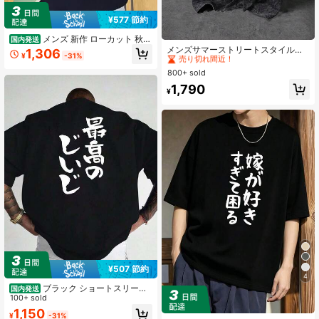
¥577 節約
#1 ベストセラー
コットン メンズポロシャツ
メンズ 新作 ローカット 秋冬
国内発送
多用途 コンフォート プリント パタ
売り切れ間近！
メンズサマーストリートスタイルス
1,306
¥
-31%
ーン 長袖 Tシャツ
ローガングラフィックポロシャツ、
#1 ベストセラー
#1 ベストセラー
コットン メンズポロシャツ
コットン メンズポロシャツ
少し伸縮性のあるウォッシュド加工
800+ sold
売り切れ間近！
売り切れ間近！
ビンテージ風ポロカラー ボタン開閉
#1 ベストセラー
コットン メンズポロシャツ
1,790
ブラックトップ、カジュアルな日常
¥
売り切れ間近！
着
¥507 節約
4
ブラック ショートスリーブ
国内発送
Tシャツ 背面に白い日本語「最高の
100+ sold
ヒッピー」がプリントされています
1,150
¥
-31%
ラウンドネック 半袖 カジュアルティ