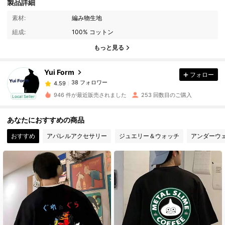
製品詳細
38 フォロワー
4.59
素材:
編み物生地
組成:
100% コットン
38 フォロワー
4.59
もっと見る
Yui Form
フォロー
38 フォロワー
4.59
d***e
は
1日前
に購入しました
946 件が最近販売されました
253 回数目のご購入
Local Seller
38 フォロワー
4.59
あなたにおすすめの商品
おすすめ
アパレルアクセサリー
ジュエリー＆ウォッチ
アンダーウ
38 フォロワー
4.59
38 フォロワー
4.59
38 フォロワー
4.59