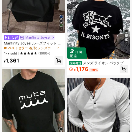
5
Manfinity Joysei
Manfinity Joysei ルーズフィット メ
6
ンズ レターグラフィック コントラス
#1 ベストセラー
春/秋 メンズポロシャツ
トカラー ポロシャツ
1k+ sold
(1000+)
1,361
¥
メンズ ライオン バックプリ
国内発送
ント T シャツ オーバーサイズ 半袖
1,176
¥
-29%
アメリカンヴィンテージ