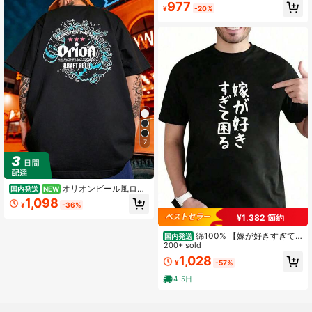
977
のビーチスタイルに最適、国内迅速
¥
-20%
発送、多サイズ展開で型崩れしにく
い
7
オリオンビール風ロゴ
国内発送
NEW
プリント ホワイト 半袖Tシャツ 綿10
1,098
¥
-36%
0% メンズ カジュアル おしゃれ.国内
¥1,382 節約
配送、2026年新型半袖、日常外出通
勤通学に適しており、生地が快適
綿100% 【嫁が好きすぎて
国内発送
で、長さが標準で、機械洗濯が可能
困る】結婚祝い ペア お揃い 夫婦 記
200+ sold
念日 面白い おもしろ ギャグ ネタ ウ
1,028
¥
-57%
ケ狙い 文字 笑える Tシャツprinted i
n Japan
4-5日