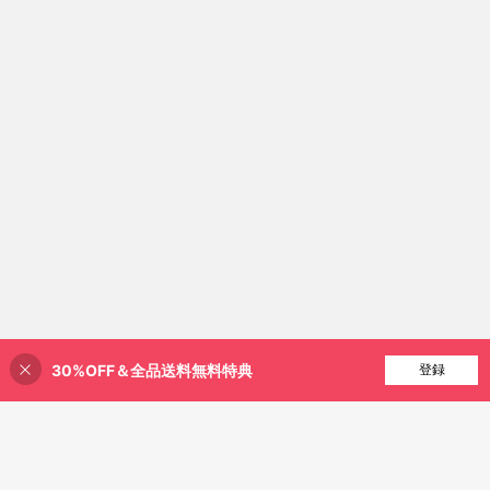
30%OFF＆全品送料無料特典
買い物かごに追加
登録
29% 割引！