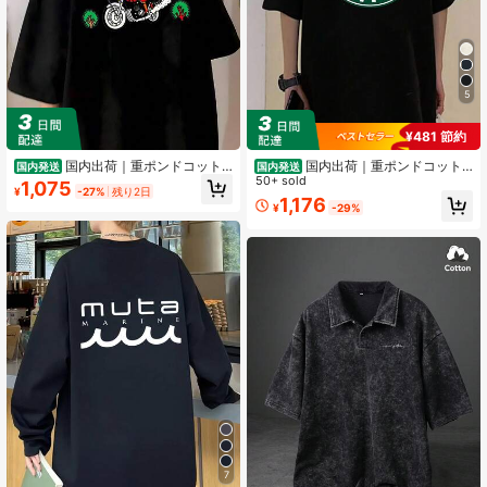
38 フォロワー
4.59
38 フォロワー
4.59
5
¥481 節約
38 フォロワー
4.59
国内出荷｜重ポンドコット
国内出荷｜重ポンドコット
国内発送
国内発送
ン200 gメンズ春夏カジュアルプリ
ン200 gメンズ春夏カジュアルプリ
50+ sold
1,075
¥
-27%
残り2日
ント半袖Tシャツ
ント半袖Tシャツ
1,176
¥
-29%
38 フォロワー
4.59
7