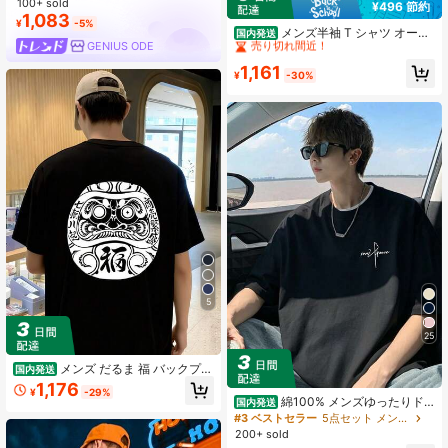
100+ sold
¥496 節約
#3 ベストセラー
抗菌 メンズTシャツ
1,083
¥
-5%
売り切れ間近！
メンズ半袖 T シャツ オーバ
国内発送
GENIUS ODE
ーサイズ白太字ロゴブルー筆記体英
#3 ベストセラー
#3 ベストセラー
抗菌 メンズTシャツ
抗菌 メンズTシャツ
字重ね正面プリント クールストリー
売り切れ間近！
売り切れ間近！
1,161
トルーズトップス
¥
-30%
#3 ベストセラー
抗菌 メンズTシャツ
売り切れ間近！
5
25
メンズ だるま 福 バックプリ
国内発送
ント T シャツ オーバーサイズ 半袖
1,176
¥
-29%
和風
綿100% メンズゆったりド
国内発送
ロップショルダー半袖Tシャツ、メン
#3 ベストセラー
5点セット メンズTシャツ
ズTシャツ、ストリート風万能トップ
200+ sold
ス、通気性抜群で肌触り良好、日常