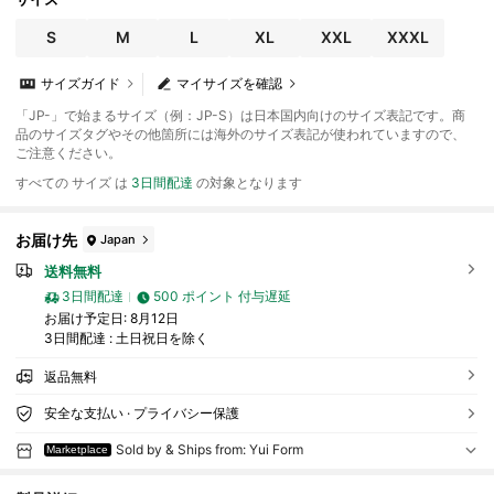
S
M
L
XL
XXL
XXXL
サイズガイド
マイサイズを確認
「JP-」で始まるサイズ（例：JP-S）は日本国内向けのサイズ表記です。商
品のサイズタグやその他箇所には海外のサイズ表記が使われていますので、
ご注意ください。
すべての サイズ は
3日間配達
の対象となります
お届け先
Japan
送料無料
3日間配達
500 ポイント 付与遅延
お届け予定日:
8月12日
3日間配達 : 土日祝日を除く
返品無料
安全な支払い · プライバシー保護
Sold by & Ships from: Yui Form
Marketplace