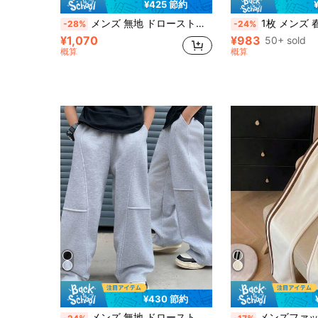
¥425 節約
メンズ 無地 ドローストリング ウエスト ポケット カジュアル ルーズ スウェットパンツ、ルーズフィット グレー スポーツパンツ 春
1枚 メンズ 春/秋 カジュアルパンツ、ルーズ ワイドレッグ アウトドアスポーツパンツ、ベーシックな
-28%
-24%
¥1,070
¥983
50+ sold
概算
概算
¥430 節約
メンズ 無地 ドローストリング ウエスト ゆったり カジュアル スウェットパンツ、ルーズ ボクサーパンツ、アウトドア シンプル パッチワーク パンツ、学生やメンズのスポーツに適しています
メンズファッションカジュアルスポーツロングパンツ、ドローストリングウエスト、メンズロングパンツ、メンズスポーツパンツ、サイドス