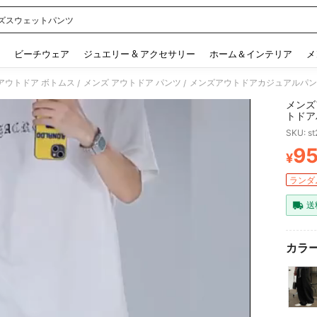
ズスウェットパンツ
 and down arrow keys to navigate search 検索履歴 and 人気ワード. Press Enter to 
ビーチウェア
ジュエリー & アクセサリー
ホーム＆インテリア
メ
アウトドア ボトムス
メンズ アウトドア パンツ
/
/
メンズ
トドア
ツ
SKU: s
9
¥
PR
ランダム
送
カラー