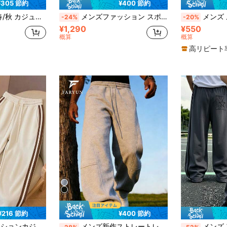
¥305 節約
¥400 節約
ウエストゴムとポケットデザイン。フィットネス、アウトドアハイキング、学校への復帰に最適。
メンズファッション スポーツスウェットパンツ、カジュアルミニマリスト 無地 ワイドレッグ ルーズ ロングパンツ、ウエストドローストリングと大きなポケット、軽量、日常のウォーキング、仕事、旅行などに適しています。
メンズ ルーズウエスト ドローストリン
-24%
-20%
¥1,290
¥550
概算
概算
高リピート
¥216 節約
¥400 節約
トライプデザイン、スポーツファッション、日常通勤、ホームレジャー、アウトドアスポーツなどのシーンに適しています
メンズ新作ストレートレッグスウェットパンツ、無地カジュアル快適通気性ドローストリング付きズボン スポーツ用春
メンズ アウトドアカジュアル ロングパン