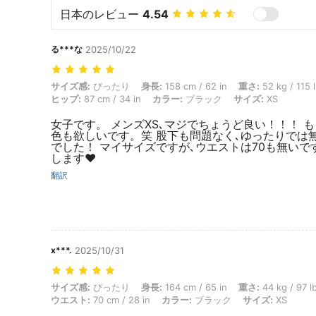
日本のレビュー
4.54
る***な
2025/10/22
サイズ感: ぴったり, 身長: 158 cm / 62 in, 重さ: 52 kg / 115 lbs, バスト:
サイズ感:
ぴったり
身長:
158 cm / 62 in
重さ:
52 kg / 115 
ヒップ:
87 cm / 34 in
カラー:
ブラック
サイズ:
XS
女子です。 メンズXS､マジでちょうど良い！！！ 
色も欲しいです。笑 股下も問題なく､ゆったりでは
でした！ マイサイズですが､ウエストは70も無いで
します❤️
翻訳
x***.
2025/10/31
サイズ感: ぴったり, 身長: 164 cm / 65 in, 重さ: 44 kg / 97 lbs, ヒップ: 
サイズ感:
ぴったり
身長:
164 cm / 65 in
重さ:
44 kg / 97 l
ウエスト:
70 cm / 28 in
カラー:
ブラック
サイズ:
XS