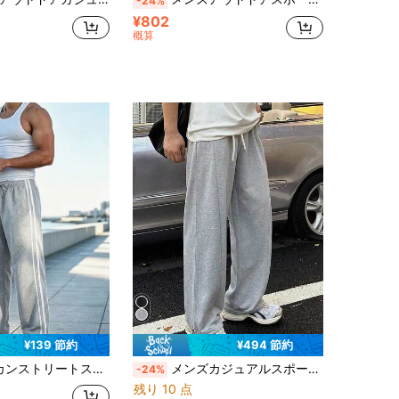
-24%
¥802
概算
¥139 節約
¥494 節約
ツ、ストレートレッグ ドレープ カジュアルパンツ メンズ、多用途 グレー スポーツロングパンツ 日常通勤/スポーツ/ストリートダンス用
メンズカジュアルスポーツパンツ、スポーツ、アウトドア、旅行、仕事、家庭用に適しています | オールシーズン超ソフト、調整可能なヘム スプリング
-24%
残り 10 点