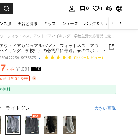
0
0
select.
ンズ服
美容と健康
キッズ
シューズ
バッグ＆リュック
下着＆
メンズアウトドアカジュアルパンツ - フィットネス、アウトドアハイキング、学校生活の必需品に最適。春のスポーツ
アウトドアカジュアルパンツ - フィットネス、アウ
ハイキング、学校生活の必需品に最適。春のスポー
t25042225915975575
(1000+ レビュー)
57
¥1,091
から
-12%
ICE AND AVAILABILITY
割引 ¥134 OFF
料無料
:
ライトグレー
大きい画像