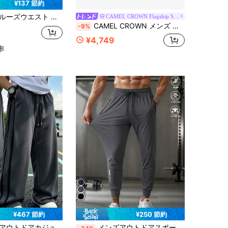
¥137 節約
グデザイン カジュアル ワイドレッグパンツ、リラックスした快適なフィット感 スポーツ
CAMEL CROWN Flagship Store
CAMEL CROWN メンズ 秋冬 織り生地 フリース裏地 スウェットパンツ - 撥水、静電気防止、カジュアル スウェットパンツ
-9%
¥4,749
率
¥467 節約
¥250 節約
ツ、ダブルストライプデザイン、フィットネス、アウトドアハイキング、学校復帰、春のスポーツに最適
メンズアウトドアスポーツパンツ、春夏カジュアルズボン、汚れ防止、軽量ロングパンツ