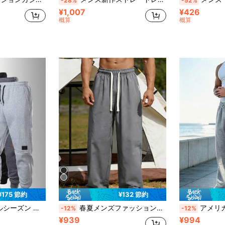
-28%
-52%
¥1,007
¥426
概算
概算
¥175 節約
¥132 節約
イドポケットとパッチロゴデザイン、ジムとランニングに適しています
春夏メンズファッションカジュアルドローストリングポケットロングパンツスポーツ
アメリカンストリートスタイル サイドストライプ スウェットパン
-12%
-12%
¥939
¥994