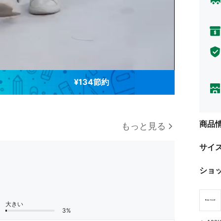
¥134節約
商品
もっと見る
サイ
ショ
大きい
3%