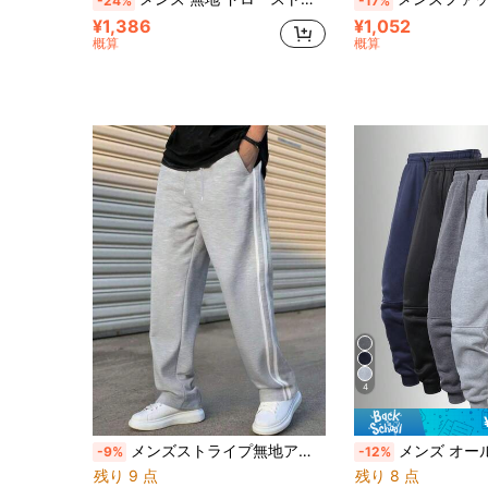
-24%
-17%
¥1,386
¥1,052
概算
概算
4
メンズストライプ無地アウトドアスポーツ、カジュアルアウトドア、ドローストリング付きウエスト、伸縮性ウエストバンド、シンプルで日常的なスタイル、アウトドア活動が好きな男性と男の子に適しています。
メンズ オールシーズン スポーツジョガーパンツ、調整可能なドローストリング、サ
-9%
-12%
残り 9 点
残り 8 点