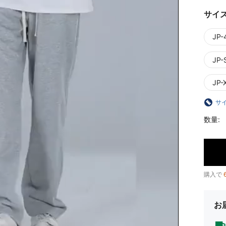
サイ
JP-
JP-
JP-
サ
数量:
購入で
お