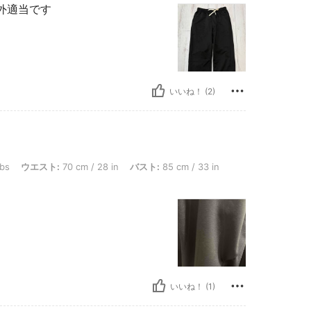
外適当です
いいね！ (2)
: 70 cm / 28 in, バスト: 85 cm / 33 in, ヒップ: 88 cm / 35 in, カラー: ブラック, 
lbs
ウエスト:
70 cm / 28 in
バスト:
85 cm / 33 in
いいね！ (1)