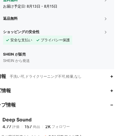
お届け予定日:
8月13日 - 8月15日
返品無料
ショッピングの安全性
安全な支払い
プライバシー保護
SHEIN が販売
SHEIN から発送
情報
手洗い可,ドライクリーニング不可,軽量,なし
4.77
157
2K
ズ情報
ップ情報
4.77
157
2K
Deep Sound
4.77
157
2K
評価
商品
フォロワー
m***5
は
1日前
に購入しました