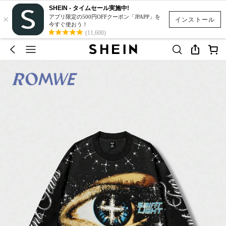
SHEIN - タイムセール実施中!
×
アプリ限定の500円OFFクーポン「JPAPP」を
インストール
今すぐ使おう！
(11,600)