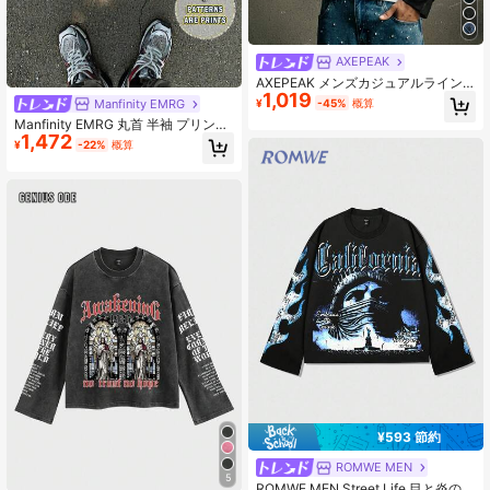
AXEPEAK
AXEPEAK メンズカジュアルライン
1,019
ストーンレタープリントTシャツ、
Manfinity EMRG
¥
-45%
概算
秋、長袖トップ
Manfinity EMRG 丸首 半袖 プリント
1,472
カジュアルTシャツ、友人用
¥
-22%
概算
¥593 節約
ROMWE MEN
5
ROMWE MEN Street Life 目と炎のラ