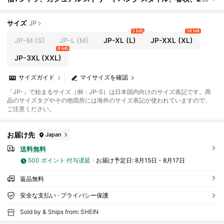
000年代スタイル
サイズ
JP
3 left
10 left
JP-M
(S)
JP-L
(M)
JP-XL
(L)
JP-XXL
(XL)
8 left
JP-3XL
(XXL)
サイズガイド
マイサイズを確認
「JP-」で始まるサイズ（例：JP-S）は日本国内向けのサイズ表記です。商
品のサイズタグやその他箇所には海外のサイズ表記が使われていますので、
ご注意ください。
お届け先
Japan
送料無料
500 ポイント 付与遅延
お届け予定日:
8月15日 - 8月17日
返品無料
安全な支払い · プライバシー保護
Sold by & Ships from: SHEIN