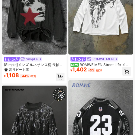
Simpl e
ROMWE MEN
[Simple]メンズ ルネサンス柄 長袖T
ROMWE MEN Street Life メン
NEW
1,402
シャツ - 快適なクルーネック トップ
ズ ゴシックアートフォント ポートレ
高リピート率
¥
-3%
概算
ス、オールシーズンカジュアルウェ
ートプリント ストリートカジュアル
1,108
¥
-44%
概算
ア、スタイリッシュなストリートウ
ルーズ 長袖Tシャツ
ェア