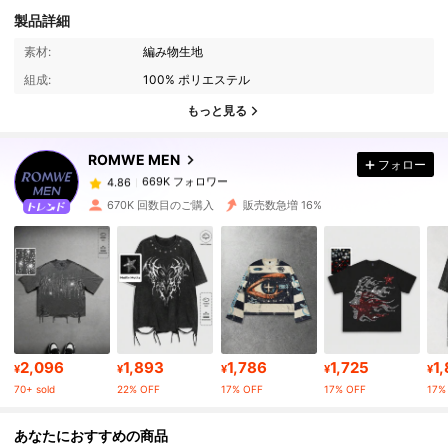
製品詳細
669K フォロワー
4.86
素材:
編み物生地
組成:
100% ポリエステル
669K フォロワー
4.86
もっと見る
ROMWE MEN
フォロー
669K フォロワー
4.86
8***9
は
1日前
に購入しました
670K 回数目のご購入
販売数急増 16%
669K フォロワー
4.86
669K フォロワー
4.86
669K フォロワー
4.86
2,096
1,893
1,786
1,725
1
¥
¥
¥
¥
¥
70+ sold
22% OFF
17% OFF
17% OFF
17%
669K フォロワー
4.86
あなたにおすすめの商品