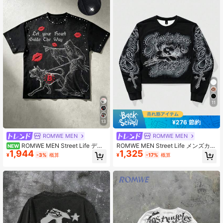
11
¥276 節約
13
ROMWE MEN
ROMWE MEN
ROMWE MEN Street Life デザ
ROMWE MEN Street Life メンズカジ
NEW
1,944
1,325
インプリント アイ ヘビーラインスト
ュアルレター&数字プリントクルーネ
¥
-3%
概算
¥
-17%
概算
ーン スタッズ ラウンドネック 半袖 T
ック長袖プルオーバースウェットシ
シャツ 夏 メンズ トップス ユニセッ
ャツ、秋
クス カップル