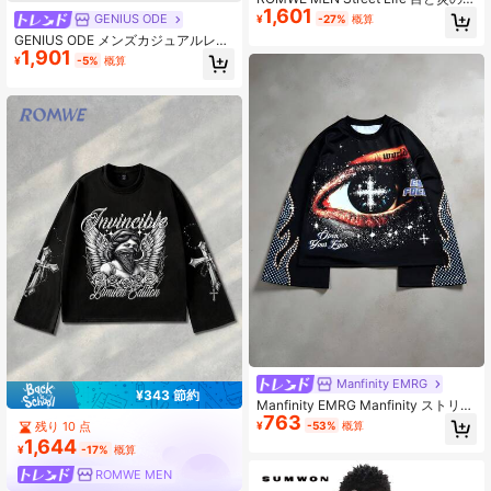
1,601
ウンドラインストーンパターン付き
GENIUS ODE
¥
-27%
概算
ビッグサイズ ロングTシャツ ブラッ
GENIUS ODE メンズカジュアルレト
ク メンズ ゴシック ストリートウェ
1,901
ロ ジーザス スローガンプリント 長
ア カジュアル デイリー 秋
¥
-5%
概算
袖Tシャツ
Manfinity EMRG
¥343 節約
Manfinity EMRG Manfinity ストリー
763
トラッシュ メンズ ビンテージ ダメ
残り 10 点
¥
-53%
概算
ージ加工 アイグラフィック オーバー
1,644
サイズ ベルスリーブ スウェットシャ
¥
-17%
概算
ツ、ブラック、秋
ROMWE MEN