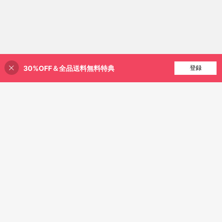
30%OFF＆全品送料無料特典
買い物かごに追加
登録
17% 割引！