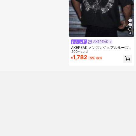
4
AXEPEAK
AXEPEAK メンズカジュアルルーズ
フィットショートスリーブTシャツ、
200+ sold
ラインストーンデコレーション付き
1,782
¥
-5%
概算
白、スタンダードサイズ、夏用