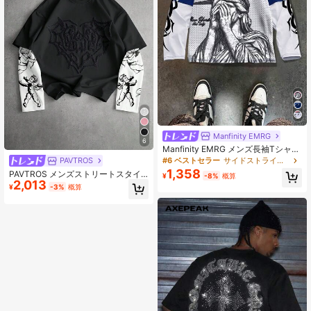
Manfinity EMRG
6
Manfinity EMRG メンズ長袖Tシャ
ツ、カジュアルでファッショナブ
#6 ベストセラー
サイドストライプ メンズTシャツ
PAVTROS
ル、日常着用、秋
1,358
PAVTROS メンズストリートスタイ
¥
-8%
概算
2,013
ル人気INSマッチングエンジェルキュ
¥
-3%
概算
ーピッド刺繍ハートアウトドアミュ
ージックフェスティバル ナイトクラ
ブ彼氏夫婦記念日ギフト2in1Tシャ
ツ、秋用