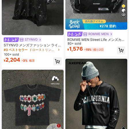
¥278 節約
ROMWE MEN
ROMWE MEN Street Life メンズカジ
STYNVO
ュアルスポーツパッチワークロング
80+ sold
STYNVO メンズファッション ライン
スリーブTシャツ
1,576
ストーン装飾 半袖Tシャツ (ランダム
¥
-15%
残り2日
#3 ベストセラー
ドローストリング メンズTシャツ
シルバーパウダー)
100+ sold
2,204
¥
-3%
概算