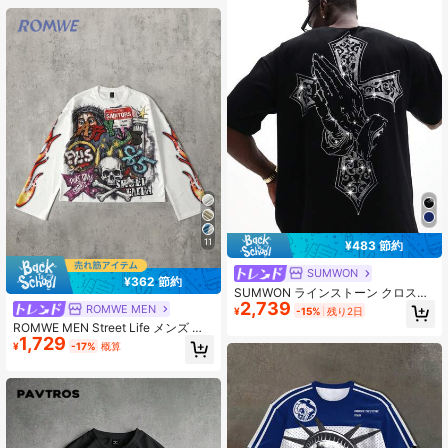
11
¥483 節約
SUMWON
¥362 節約
SUMWON ラインストーン クロス装
2,739
飾付きクロップフィットTシャツ カ
ROMWE MEN
¥
-15%
残り2日
ジュアルストリートウェアファッシ
ROMWE MEN Street Life メンズ プ
ョンスタイル
1,729
リント 長袖Tシャツ ストリートウェ
¥
-17%
概算
ア ヴィンテージ