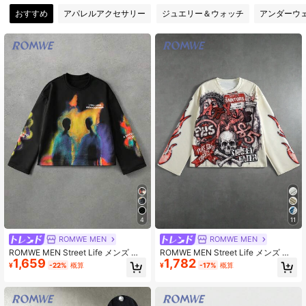
おすすめ
アパレルアクセサリー
ジュエリー＆ウォッチ
アンダーウ
669K フォロワー
4.86
669K フォロワー
4.86
669K フォロワー
4.86
669K フォロワー
4.86
4
11
ROMWE MEN
ROMWE MEN
ROMWE MEN Street Life メンズ プ
ROMWE MEN Street Life メンズ プ
1,659
1,782
リント 長袖Tシャツ ルーズフィット
リント 長袖Tシャツ ストリート ヴィ
¥
-22%
概算
¥
-17%
概算
ンテージ