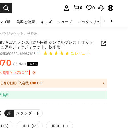
0
0
select.
ンズ服
美容と健康
キッズ
シューズ
バッグ＆リュック
下着＆
アルシャツジャケット、秋冬用
inity VCAY メンズ 無地 長袖 シングルブレスト ポケッ
ジュアルシャツジャケット、秋冬用
m25060659469987613
(1 レビュー)
970
¥3,449
-43%
ICE AND AVAILABILITY
割引 ¥1,479 OFF
入会後
¥98
OFF
料無料
ズ
JP
スタンダード
M (S)
JP-L (M)
JP-XL (L)