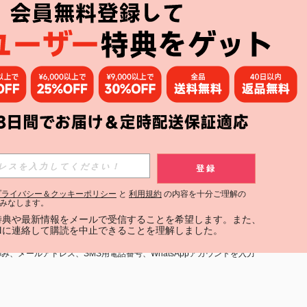
アプリ
購読
登録
登録する
プライバシー＆クッキーポリシー
と
利用規約
の内容を十分ご理解の
みなします。
購読
定特典や最新情報をメールで受信することを希望します。また、
INに連絡して購読を中止できることを理解しました。
用規約
」および「
プライバシーポリシー
」への同意が必要です。内容を
、メールアドレス、SMS用電話番号、WhatsAppアカウントを入力