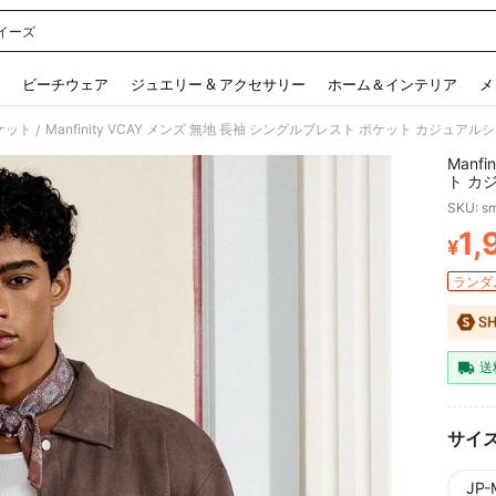
イーズ
 and down arrow keys to navigate search 検索履歴 and 人気ワード. Press Enter to 
ビーチウェア
ジュエリー & アクセサリー
ホーム＆インテリア
メ
ケット
Manfinity VCAY メンズ 無地 長袖 シングルブレスト ポケット カジュ
/
Manf
ト カ
SKU: s
1,
¥
PR
ランダム
送
サイ
JP-