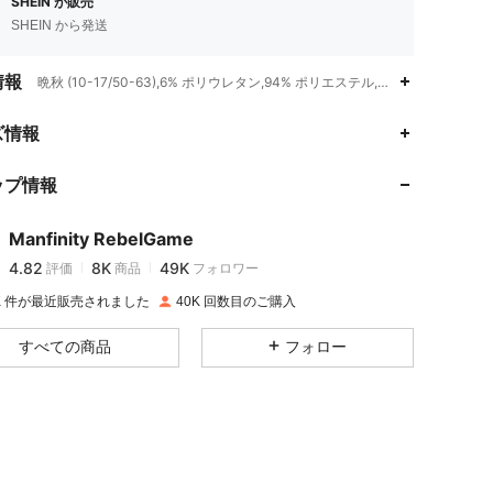
SHEIN が販売
SHEIN から発送
情報
晩秋 (10-17/50-63),6% ポリウレタン,94% ポリエステル,ボヘミアン/ウ
4.82
8K
49K
ズ情報
ップ情報
4.82
8K
49K
Manfinity RebelGame
4.82
8K
49K
評価
商品
フォロワー
0***t
は
1日前
に購入しました
0K 件が最近販売されました
40K 回数目のご購入
4.82
8K
49K
すべての商品
フォロー
4.82
8K
49K
4.82
8K
49K