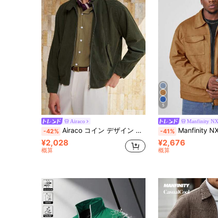
5
Airaco
Manfinity NX
Airaco コイン デザイン ミニマリスト コーデュロイ スタンドカラー ジャケット メンズ
Manfinity NXTstreet 無地長袖ユーティリテ
-42%
-41%
¥2,028
¥2,676
概算
概算