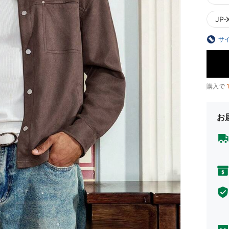
JP-
サ
購入で
お