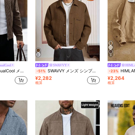
9
sualCool
SWAVVY
HIML
ブラッシュ加工 織り ツートーン テクスチャード ジップアップジャケット
SWAVVY メンズ シンプル 無地 シングルブレスト カジュアル ウールブレンド ジャケット
HIMLAND メンズカ
-51%
-23%
¥2,282
¥2,264
概算
概算