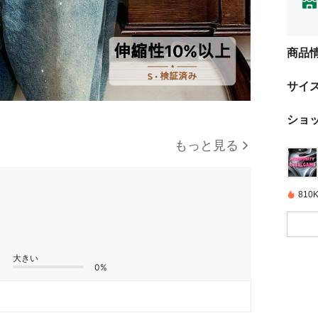
商品
サイ
ショ
もっと見る
81
大きい
0%