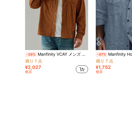
Manfinity VCAY メンズ 無地 前ボタン 長袖 ポケット シンプル カジュアルシャツ、秋冬用
Manfinity Homme メンズ カジ
-39%
-47%
残り 1 点
残り 7 点
¥2,027
¥1,752
概算
概算