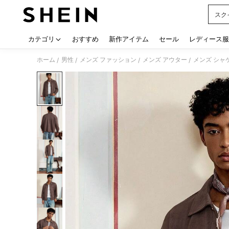
スク
Use up
カテゴリ
おすすめ
新作アイテム
セール
レディース服
ホーム
男性
メンズ ファッション
メンズ アウター
メンズ シャ
/
/
/
/