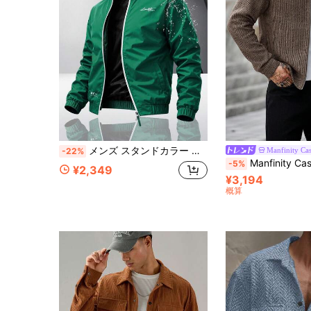
メンズ スタンドカラー 防風ジャケット、春/秋 レタープリント カジュアルスポーツジャケット、カラーブロックトリム 多用途ジャケットトップ、日常着またはアウトドアアクティビティに適しています
Manfinity Ca
-22%
Manfinity CasualCool メンズカジュアルファッション 秋冬 ウールブレンド 
-5%
¥2,349
¥3,194
概算