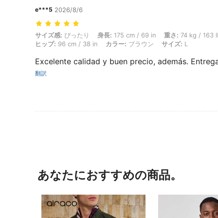
e***5
2026/8/6
サイズ感: ぴったり, 身長: 175 cm / 69 in, 重さ: 74 kg / 163 lbs, バスト:
サイズ感:
ぴったり
身長:
175 cm / 69 in
重さ:
74 kg / 163 
ヒップ:
96 cm / 38 in
カラー:
ブラウン
サイズ:
L
Excelente calidad y buen precio, además. Entreg
翻訳
あなたにおすすめの商品。