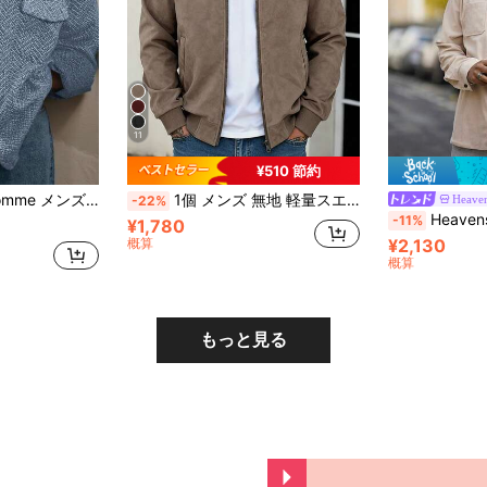
11
¥510 節約
ュアル ヘリンボーン柄シャツジャケット 秋用
1個 メンズ 無地 軽量スエードフリース フライトジャケット、フルジップ スタンドカラー カジュアルアウターウェア、ヴィンテージ フェイクレザージャケット、メンズ 春/秋ジャケット、スマートカジュアル
Heaven
-22%
Heavens Edit メンズカジュアルコーデュロイシャツジャ
-11%
¥1,780
概算
¥2,130
概算
もっと見る