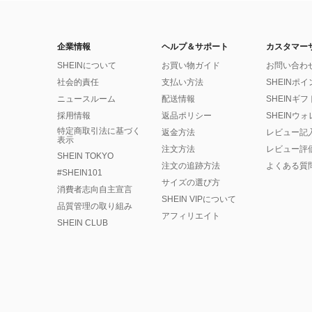
企業情報
ヘルプ＆サポート
カスタマー
SHEINについて
お買い物ガイド
お問い合わ
社会的責任
支払い方法
SHEINポ
ニュースルーム
配送情報
SHEINギ
採用情報
返品ポリシー
SHEINウ
特定商取引法に基づく
返金方法
レビュー記
表示
注文方法
レビュー評
SHEIN TOKYO
注文の追跡方法
よくある質
#SHEIN101
サイズの選び方
消費者志向自主宣言
SHEIN VIPについて
品質管理の取り組み
アフィリエイト
SHEIN CLUB