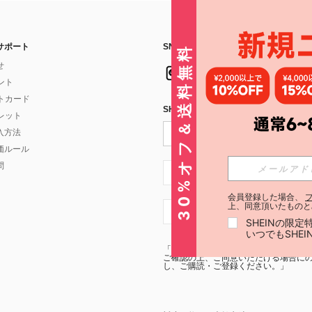
サポート
SNSフォローはこちら：
30%オフ＆送料無料
せ
イント
フトカード
SHEIN STYLE NEWSを購読する
ォレット
入方法
価ルール
問
JP + 81
会員登録した場合、
上、同意頂いたものと
JP + 81
SHEINの限
いつでもSHE
「SHEIN STYLE NEWSの購読には「
利
ご確認の上、ご同意いただける場合にのみ
し、ご購読・ご登録ください。」