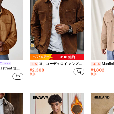
12
¥118 節約
薄手コーデュロイ メンズカジュアルシャツジャケット、ダブルポケットデザイン、デイリーカジュアルファッションミニマリスト、長袖シャツ、お出かけ、通勤、ストリートスタイル
Manfinity VCAY メンズ 
Tstreet
-5%
-43%
ィポケットカジュアルシャツジャケット、秋冬用メンズ
¥2,308
¥1,802
概算
概算