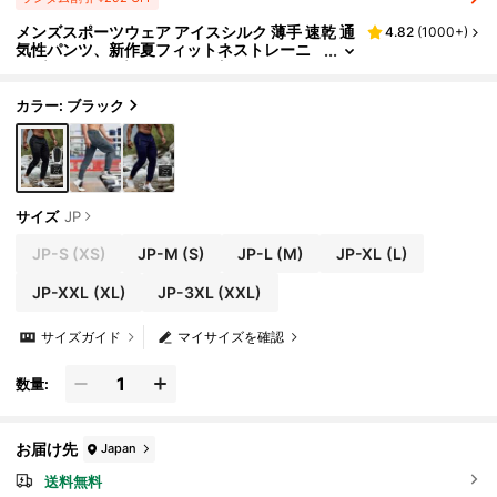
メンズスポーツウェア アイスシルク 薄手 速乾 通
4.82
(
1000+
)
気性パンツ、新作夏フィットネストレーニ
ング ランニング バスケットボール ドロース
トリングパンツ、スリムフィットワークアウト
ジョガーブラック春
カラー: ブラック
サイズ
JP
JP-S
(XS)
JP-M
(S)
JP-L
(M)
JP-XL
(L)
JP-XXL
(XL)
JP-3XL
(XXL)
サイズガイド
マイサイズを確認
数量:
お届け先
Japan
送料無料