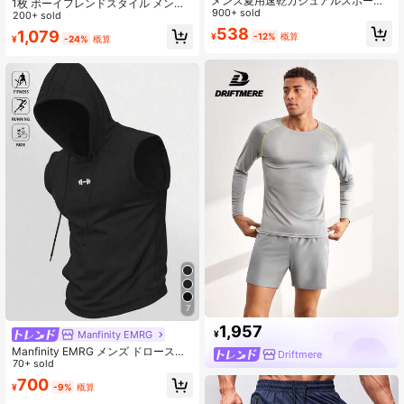
メンズ夏用速乾カジュアルスポーツ
1枚 ボーイフレンドスタイル メンズ
ロングパンツ、ドローストリングウ
900+ sold
夏用 アイスシルク 速乾 通気性 4方向
200+ sold
エストデザイン、ダブルジッパーサ
ストレッチ ランニング フィットネス
538
1,079
¥
-12%
概算
イドポケット、ランニング、ボール
¥
-24%
概算
スポーツ ロングパンツ 父の日ギフト
スポーツ、フィットネス、日常着用
アスレジャー
に適しています
7
1,957
Manfinity EMRG
¥
Manfinity EMRG メンズ ドロースト
Driftmere
リング フーデッド ブラック スポー
70+ sold
ツタンクトップ 通気性 快適 スリム
700
¥
-9%
概算
フィット ジム カジュアル ノースリ
ーブパーカー ジムトップス、軽量