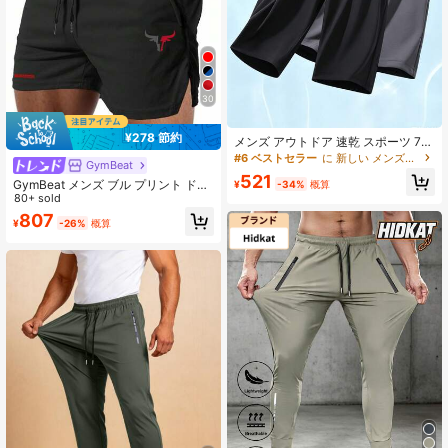
30
¥278 節約
メンズ アウトドア 速乾 スポーツ 7/8
丈パンツ - 無地ブラック、ポケット
#6 ベストセラー
に 新しい メンズスポーツショーツ
GymBeat
付き伸縮ウエストバンド、ジム、ラ
521
ンニング、アウトドア活動に適した
GymBeat メンズ ブル プリント ドロ
¥
-34%
概算
通気性のある生地
ーストリング ウエスト ジッパーポケ
80+ sold
ット スポーツショーツ、ジム
807
¥
-26%
概算