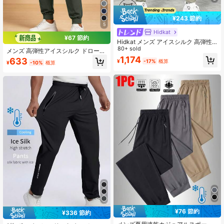
¥243 節約
5
Hidkat
¥67 節約
Hidkat メンズ アイスシルク 高弾性
スポーツ ドローストリング パンツ、
80+ sold
メンズ 高弾性アイスシルク ドロース
反射プリント、フィットネス、ラン
トリング ウエストゴム サイドジッパ
1,174
633
¥
-17%
概算
ニング、エクササイズまたはカジュ
¥
-10%
概算
ーポケット グリーン テーパードジョ
アルな日常着に適しています、ジョ
ガーパンツ、アウトドアランニング
ガー
とカジュアルウェアに適しています
¥76 節約
¥336 節約