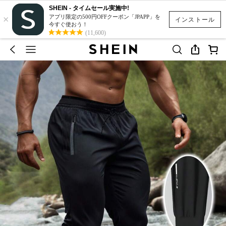
SHEIN - タイムセール実施中!
×
アプリ限定の500円OFFクーポン「JPAPP」を
インストール
今すぐ使おう！
(11,600)