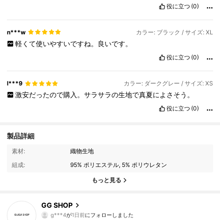
役に立つ
(0)
n***w
カラー: ブラック / サイズ: XL
軽くて使いやすいですね。良いです。
役に立つ
(0)
l***9
カラー: ダークグレー / サイズ: XS
激安だったので購入。サラサラの生地で真夏によさそう。
役に立つ
(0)
製品詳細
251 フォロワー
4.84
素材:
織物生地
組成:
95% ポリエステル, 5% ポリウレタン
251 フォロワー
4.84
もっと見る
251 フォロワー
4.84
GG SHOP
251 フォロワー
4.84