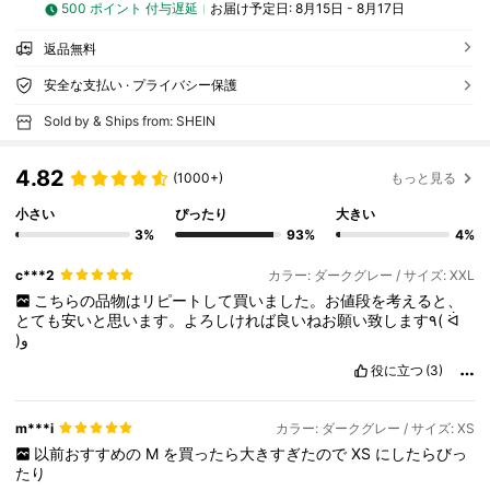
500 ポイント 付与遅延
お届け予定日:
8月15日 - 8月17日
返品無料
安全な支払い · プライバシー保護
Sold by & Ships from: SHEIN
4.82
(1000+)
もっと見る
小さい
ぴったり
大きい
3%
93%
4%
c***2
カラー: ダークグレー / サイズ: XXL
こちらの品物はリピートして買いました。お値段を考えると、
とても安いと思います。よろしければ良いねお願い致します٩(
ᐛ
)و
役に立つ
(3)
m***i
カラー: ダークグレー / サイズ: XS
以前おすすめの
M
を買ったら大きすぎたので
XS
にしたらびっ
たり