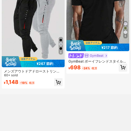
6
¥217 節約
8
GymBeat
GymBeat ボーイフレンドスタイル
¥267 節約
メンズ レター&牛頭プリントスポー
698
¥
-24%
概算
ティー 半袖Tシャツ ワークアウトト
メンズアウトドアドローストリング
ップス ベーシックTシャツ ランニン
ウエスト スポーツパンツ 2枚組、カ
60+ sold
グ 通気性 クルーネック Tシャツ ジム
ジュアル&ファッショナブル スウェ
1,148
¥
-19%
概算
ットパンツ 秋冬春