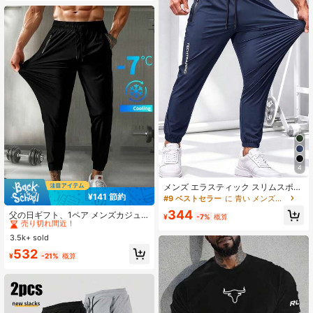
4
メンズ エラスティック スリムスポー
ツパンツ、ドローストリング裾、ジ
¥141 節約
#9 ベストセラー
に 青い メンズスポーツパンツ
#1 ベストセラー
メンズアクティブボトムス
ッパーポケット、ウエストゴム、フ
344
売り切れ間近！
父の日ギフト、1ペア メンズカジュ
ァッションプリント、ジム、ランニ
¥
-7%
概算
アルスポーツパンツ、アイスシルク
ング、アウトドアスポーツに適して
#1 ベストセラー
#1 ベストセラー
メンズアクティブボトムス
メンズアクティブボトムス
パンツ、メンズスポーツカジュアル
います
3.5k+ sold
売り切れ間近！
売り切れ間近！
パンツ、日常のフィットネス、スポ
#1 ベストセラー
メンズアクティブボトムス
532
ーツ、ジョギング、エクササイズに
¥
-21%
概算
売り切れ間近！
適しています。1ペア メンズカジュ
アルスポーツパンツ、アイスシルク
パンツ、メンズスポーツカジュアル
パンツ、日常のフィットネス、スポ
ーツ、ジョギング、エクササイズに
適しています