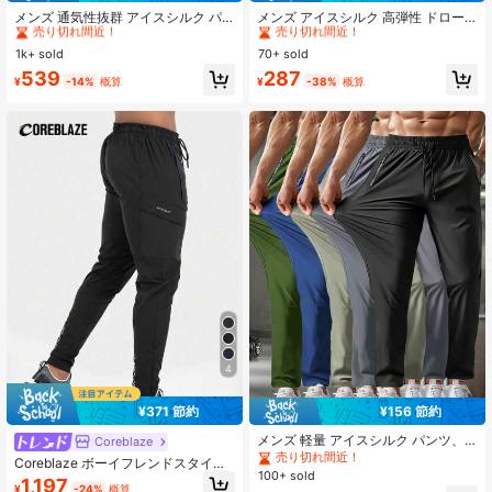
売り切れ間近！
売り切れ間近！
メンズ 通気性抜群 アイスシルク パ
メンズ アイスシルク 高弾性 ドロー
ンツ、快適なカジュアルズボン スポ
ストリング スポーツパンツ、反射プ
#4 ベストセラー
#4 ベストセラー
メンズアクティブボトムス
メンズアクティブボトムス
#1 ベストセラー
#1 ベストセラー
に 新しい メンズスポーツパンツ
に 新しい メンズスポーツパンツ
ーツ、フィットネス、ランニングに
リント、フィットネス、ランニン
1k+ sold
70+ sold
売り切れ間近！
売り切れ間近！
売り切れ間近！
売り切れ間近！
最適、夏に必須、軽量
グ、スポーツまたはカジュアルウェ
#4 ベストセラー
メンズアクティブボトムス
#1 ベストセラー
に 新しい メンズスポーツパンツ
539
287
アに適しています
¥
-14%
概算
¥
-38%
概算
売り切れ間近！
売り切れ間近！
4
¥371 節約
¥156 節約
メンズ 軽量 アイスシルク パンツ、
Coreblaze
夏用 通気性 速乾 ストレートレッグ
売り切れ間近！
Coreblaze ボーイフレンドスタイル
カジュアルスポーツズボン、アウト
100+ sold
メンズ ドローストリング ウエスト
1,197
ドアランニング、ジョギング、フィ
¥
-24%
概算