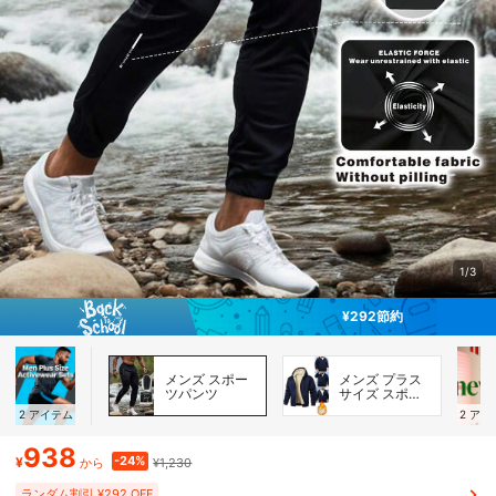
1/3
¥292節約
メンズ スポー
メンズ プラス
ツパンツ
サイズ スポー
ツジャケット
2
アイテム
2
アイ
938
-24%
¥
¥1,230
から
ランダム割引 ¥292 OFF