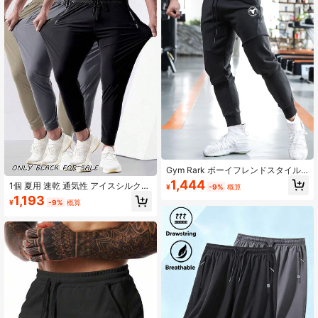
Gym Rark ボーイフレンドスタイル
メンズ ドローストリング ブル柄 伸
1,444
1個 夏用 速乾 通気性 アイスシルク
¥
-9%
概算
縮性カフス スポーツ カジュアル ア
スポーツパンツ、ボーイフレンドス
1,193
ウトドア パンツ 学校 ジョギングパ
¥
-9%
概算
タイル カジュアル ランニングパンツ
ンツ メンズ スウェットパンツ メン
メンズ、ジッパーポケット付き、ウ
ズ 軽量
エストゴム紐付き、ジム、トレーニ
ング、フィットネス、スポーツ、ア
ウトドア用、父の日ギフトにも