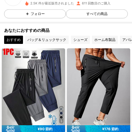
2.5K 件が最近販売されました
611 回数目のご購入
251 フォロワー
4.84
フォロー
すべての商品
251 フォロワー
4.84
あなたにおすすめの商品
おすすめ
バッグ＆リュックサック
シューズ
ホーム布製品
アパ
251 フォロワー
4.84
251 フォロワー
4.84
251 フォロワー
4.84
251 フォロワー
4.84
251 フォロワー
4.84
5
¥90 節約
¥176 節約
#4 ベストセラー
メンズアクティブボトムス
#1 ベストセラー
に 新しい メンズスポーツパンツ