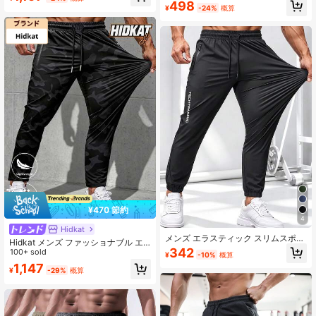
フラップポケット サイド スポーツパ
498
ットネスに適したエラスティックパ
¥
-24%
概算
ンツ 秋 通気性 吸汗速乾 軽量 快適 ラ
ンツ
ンニング マッスル ミニマリストデザ
イン スリムフィット ワークアウト
ジョガー ジムウェア スウェットパン
ツ
¥470 節約
4
Hidkat
メンズ エラスティック スリムスポー
Hidkat メンズ ファッショナブル エ
ツパンツ、ドローストリングカフ
342
ラスティック カモフラージュ パン
100+ sold
¥
-10%
概算
ス、ジッパーポケット、ウエストゴ
ツ、軽量 通気性 ジッパーポケット付
1,147
ム、ファッションプリント、ジム、
¥
-29%
概算
き、フィットネス、ジョギング、春
ランニング、アウトドアスポーツに
秋のアウトドアスポーツに適してい
適しています
ます