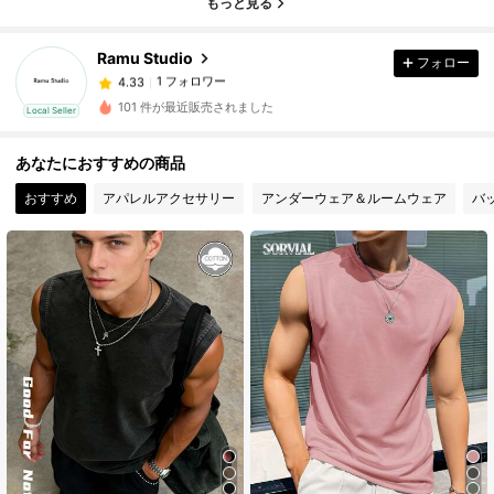
もっと見る
Ramu Studio
フォロー
1 フォロワー
4.33
2***y
が
1日前
にフォローしました
1 フォロワー
4.33
101 件が最近販売されました
Local Seller
あなたにおすすめの商品
おすすめ
アパレルアクセサリー
アンダーウェア＆ルームウェア
バ