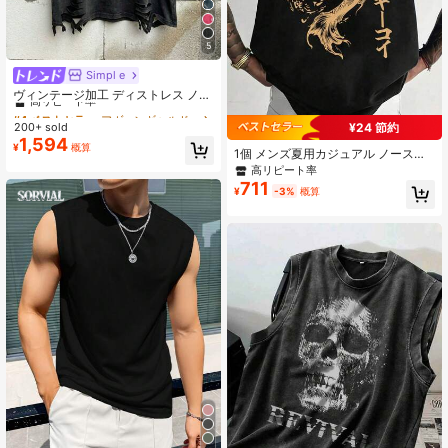
5
Simpl e
#4 ベストセラー
アヴァンギャルド - ゴシック/パンク メンズタンクトップ
高リピート率
ヴィンテージ加工 ディストレス ノー
スリーブタンクトップ メンズ
#4 ベストセラー
#4 ベストセラー
アヴァンギャルド - ゴシック/パンク メンズタンクトップ
アヴァンギャルド - ゴシック/パンク メンズタンクトップ
200+ sold
¥24 節約
高リピート率
高リピート率
1,594
#4 ベストセラー
アヴァンギャルド - ゴシック/パンク メンズタンクトップ
¥
概算
1個 メンズ夏用カジュアル ノースリ
高リピート率
ーブ プリント ラウンドネック タン
高リピート率
クトップ、スポーツ、フィットネ
711
¥
-3%
概算
ス、デイリーウェアに適しています