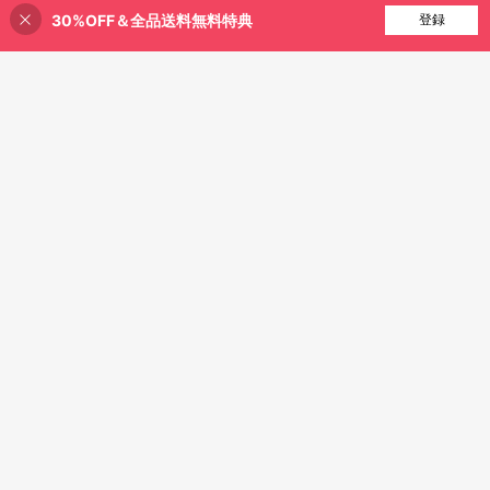
30%OFF＆全品送料無料特典
買い物かごに追加
登録
26% 割引！