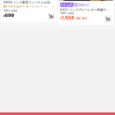
GRDR メンズ夏用コンパスと山頂プ
Dazy
リントカジュアルノースリーブタン
#2 ベストセラー
ダークグレー メンズタンクトップ
クトップ
DAZY メンズグレーレター刺繍ラグ
100+ sold
ランスリーブフィットTシャツ、夏用
100+ sold
699
¥
クォータージップメンズ
1,558
¥
-5%
概算