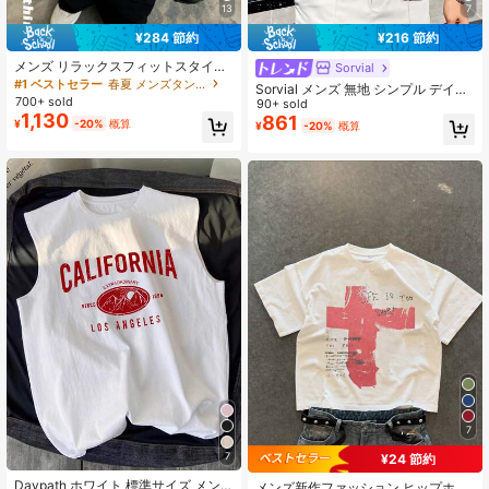
13
7
¥284 節約
¥216 節約
メンズ リラックスフィットスタイル
Sorvial
ダメージ加工 ブラック ルーズ ノー
#1 ベストセラー
春夏 メンズタンクトップ
Sorvial メンズ 無地 シンプル デイリ
スリーブタンクトップ、ウォッシュ
700+ sold
ー ノースリーブ タンクトップ、ホリ
90+ sold
加工ダメージクラフト + ワイドショ
1,130
デー
861
¥
-20%
概算
ルダーデザイン、ヴィンテージ ハイ
¥
-20%
概算
ストリートスタイル サマーストリー
トウェア アイキャッチングアイテム
7
7
¥24 節約
Daypath ホワイト 標準サイズ メン
メンズ新作ファッション ヒップホッ