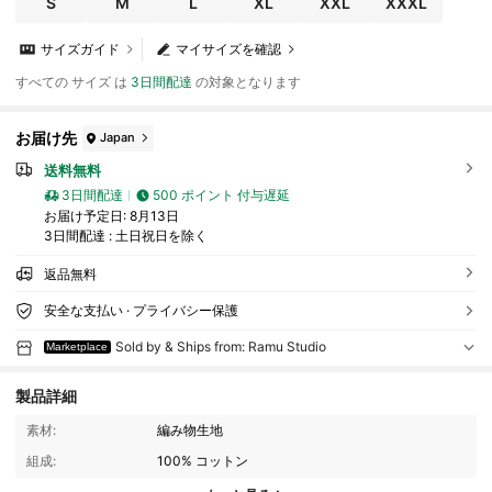
S
M
L
XL
XXL
XXXL
サイズガイド
マイサイズを確認
すべての サイズ は
3日間配達
の対象となります
お届け先
Japan
送料無料
3日間配達
500 ポイント 付与遅延
お届け予定日:
8月13日
3日間配達 : 土日祝日を除く
返品無料
安全な支払い · プライバシー保護
Sold by & Ships from: Ramu Studio
Marketplace
製品詳細
素材:
編み物生地
組成:
100% コットン