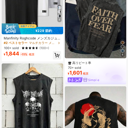
4
¥229 節約
Manfinity Roghcode メンズカジュア
ル無地ノースリーブトップ、夏用3枚
#2 ベストセラー
マルチカラー メンズタンクトップ
セットのTシャツパック、メンズTシ
100+ sold
(100+)
ャツパック、ホリデー
1,844
¥
-11%
概算
4
高リピート率
70+ sold
1,601
¥
概算
Simpl e