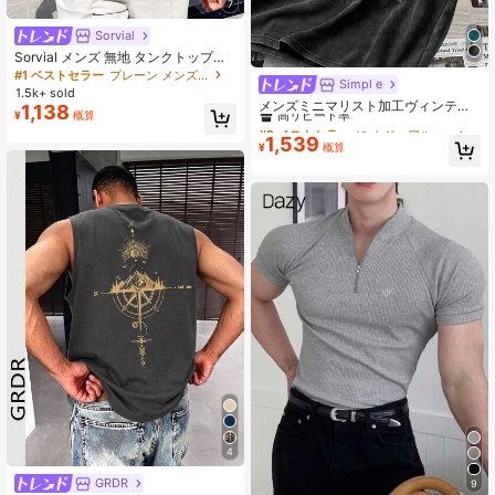
7
Sorvial
Sorvial メンズ 無地 タンクトップ、
ホリデー
#1 ベストセラー
プレーン メンズタンクトップ
Simpl e
#2 ベストセラー
に カジュアル メンズトップス
1.5k+ sold
高リピート率
メンズミニマリスト加工ヴィンテー
1,138
¥
概算
ジラウンドネックノースリーブカジ
#2 ベストセラー
#2 ベストセラー
に カジュアル メンズトップス
に カジュアル メンズトップス
ュアルタンクトップ
1,539
高リピート率
高リピート率
¥
概算
#2 ベストセラー
に カジュアル メンズトップス
高リピート率
4
GRDR
9