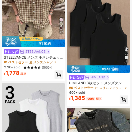
27
¥1 節約
STEELVANCE
STEELVANCE メンズ 小さいチェッ
ク柄 半袖シャツ、シングルポケット
4
#1 ベストセラー
夏 メンズシャツ
クラシックスタイル、フォーマルや
2.3k+ sold
(500+)
¥341 節約
カジュアルなシーンに、バケーショ
1,778
ン、ダイニング、オフィス、カジュ
¥
概算
HIMLAND
アルホームウェアに適しています。
多用途で快適な生地のシャツ、自身
HIMLAND 3枚セット メンズタンク
の着用やギフトにも最適です。
トップ、カジュアル 無地ブラック ラ
#6 ベストセラー
に スリムフィット メンズタンクトップ
ウンドネック ノースリーブ タンクト
600+ sold
ップ、夏 ビーチ ジム マッスル トッ
1,385
¥
-20%
概算
プス、ルーズフィット 縦型トップ
ス、フットボール