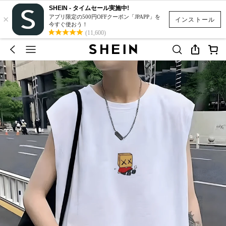
SHEIN - タイムセール実施中!
×
アプリ限定の500円OFFクーポン「JPAPP」を
インストール
今すぐ使おう！
(11,600)