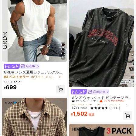
ています、ホリデーギフト
14
GRDR
GRDR メンズ夏用カジュアルクルー
ネックノースリーブタンクトップ
#3 ベストセラー
ホワイト メンズタンクトップ
500+ sold
699
¥
Simpl e
#1 ベストセラー
夏 メンズタンクトップ
高リピート率
売り切れ間近！
メンズ ウォッシュド ビンテージ ラ
ウンドネック バスケットボールスタ
#1 ベストセラー
#1 ベストセラー
夏 メンズタンクトップ
夏 メンズタンクトップ
イル タンクトップ - "スポーツ&アウ
高リピート率
高リピート率
売り切れ間近！
売り切れ間近！
1.7k+ sold
(500+)
トドア - バスケットボールスタイル-
1,502
#1 ベストセラー
夏 メンズタンクトップ
ロサンゼルス"
¥
概算
高リピート率
売り切れ間近！