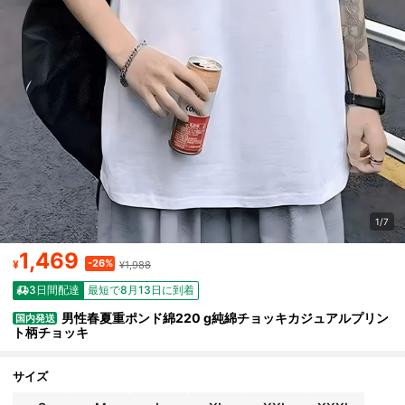
1/7
1,469
-26%
¥
¥1,988
3日間配達
最短で8月13日に到着
男性春夏重ポンド綿220 g純綿チョッキカジュアルプリン
国内発送
ト柄チョッキ
サイズ