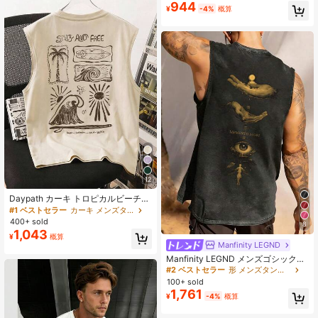
944
クプリント、耐久性のあるレジャー
¥
-4%
概算
ウェア
12
Daypath カーキ トロピカルビーチ
ウェーブプリント タンクトップ メン
#1 ベストセラー
カーキ メンズタンクトップ
ズ 夏のお出かけ・バカンス・ホリデ
400+ sold
8
ー向け
1,043
¥
概算
Manfinity LEGND
Manfinity LEGND メンズゴシック調
ミニマリストコットンタンクトッ
#2 ベストセラー
形 メンズタンクトップ
プ、裾クロップド、ダメージ加工デ
100+ sold
ザイン、シンプルなクロス型押しテ
1,761
¥
-4%
概算
クスチャ、ストリートウェア、カジ
ュアル、アウトドア、集まりに適し