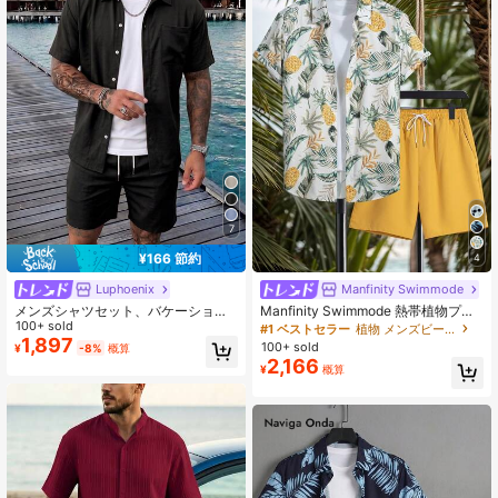
7
¥166 節約
4
Luphoenix
Manfinity Swimmode
メンズシャツセット、バケーション
Manfinity Swimmode 熱帯植物プリ
スタイル 半袖シャツとショーツ カジ
100+ sold
ントカジュアル半袖シャツとショー
#1 ベストセラー
植物 メンズビーチセット
ュアルスーツ、リゾートウェア
ツセット、メンズ水着、トロピカル
1,897
100+ sold
¥
-8%
概算
バケーション メンズ服、トロピカル
2,166
¥
概算
アウトフィット メンズ、メンズバケ
ーションアウトフィット、ハワイア
ン