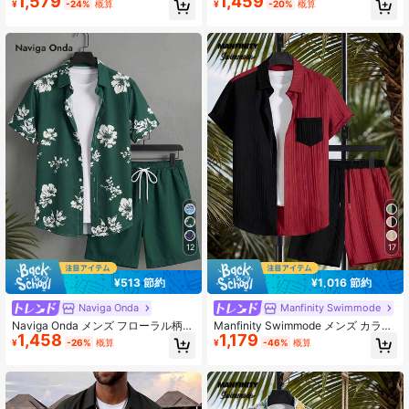
1,579
1,459
¥
-24%
概算
¥
-20%
概算
ット、バケーションアウトフィット
セット、夏
メンズ バケーション ショートセット
メンズ ハワイアンアウトフィット シ
ョートセット メンズ フラワー、ホリ
デー
12
17
¥513 節約
¥1,016 節約
Naviga Onda
Manfinity Swimmode
Naviga Onda メンズ フローラル柄
Manfinity Swimmode メンズ カラー
1,458
1,179
半袖シャツ ショーツ ビーチウェア
ブロック シングルブレスト 半袖トッ
¥
-26%
概算
¥
-46%
概算
プ ショーツ カジュアル ホリデー ビ
ーチスーツ