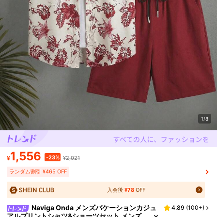
1/8
1,556
-23%
¥
¥2,021
ランダム割引 ¥465 OFF
入会後
¥78
OFF
Naviga Onda メンズバケーションカジュ
4.89
(
100+
)
アルプリントシャツ&ショーツセット メンズ