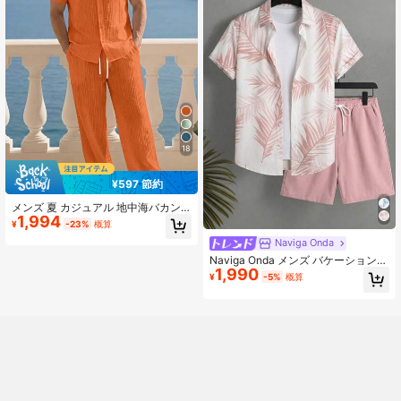
18
¥597 節約
メンズ 夏 カジュアル 地中海バカン
1,994
ススタイル ミニマル 大人 無地 半袖
¥
-23%
概算
シャツ＆ドローストリングウエスト
Naviga Onda
ロングパンツ セット
Naviga Onda メンズ バケーションカ
1,990
ジュアル 植物柄シャツ&ショーツセ
¥
-5%
概算
ット、ホリデー