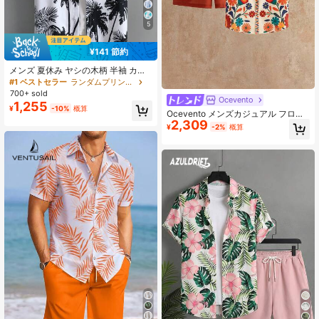
5
¥141 節約
メンズ 夏休み ヤシの木柄 半袖 カジ
ュアルシャツ (1サイズ上の購入をお
#1 ベストセラー
ランダムプリント メンズシャツ
すすめ)
700+ sold
Ocevento
1,255
¥
-10%
概算
Ocevento メンズカジュアル フロー
2,309
ラルプリント ボタンフロント 半袖シ
¥
-2%
概算
ャツ&ショーツセット、夏用メンズア
ウトフィットセット メンズ服 2点セ
ット バケーションアウトフィットセ
ット メンズビーチアウトフィットセ
ット、父の日ギフト