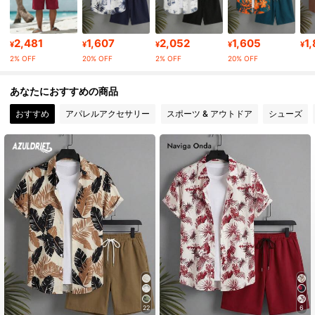
1.3K フォロワー
4.76
2,481
1,607
2,052
1,605
1
¥
¥
¥
¥
¥
2% OFF
20% OFF
2% OFF
20% OFF
1.3K フォロワー
4.76
あなたにおすすめの商品
おすすめ
アパレルアクセサリー
スポーツ & アウトドア
シューズ
1.3K フォロワー
4.76
1.3K フォロワー
4.76
1.3K フォロワー
4.76
1.3K フォロワー
4.76
22
6