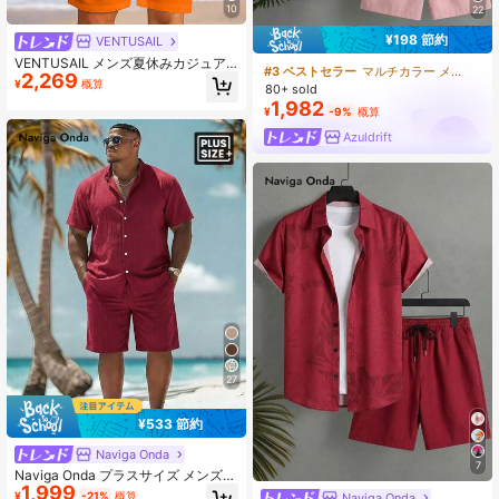
10
22
¥198 節約
VENTUSAIL
VENTUSAIL メンズ夏休みカジュア
#3 ベストセラー
マルチカラー メンズビーチセット
2,269
ルフローラルプリント半袖シャツと
¥
概算
80+ sold
無地ショーツセット、快適なアウト
1,982
フィット、ホリデー
¥
-9%
概算
Azuldrift
27
¥533 節約
Naviga Onda
7
Naviga Onda プラスサイズ メンズ
1,999
無地 半袖 シングルブレスト シャツ
¥
-21%
概算
Naviga Onda