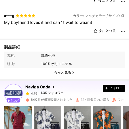
役に立つ
(1)
a***g
カラー: マルチカラー / サイズ: XL
My
boyfriend
loves
it
and
can
’
t
wait
to
wear
it
役に立つ
(1)
製品詳細
1.3K フォロワー
4.76
素材:
織物生地
組成:
100% ポリエステル
1.3K フォロワー
4.76
もっと見る
Naviga Onda
フォロー
1.3K フォロワー
4.76
a***k
は
1日前
に購入しました
64K 件が最近販売されました
1.1K 回数目のご購入
フォロワ
1.3K フォロワー
4.76
1.3K フォロワー
4.76