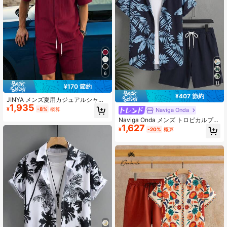
6
11
¥170 節約
¥407 節約
JINYA メンズ夏用カジュアルシャツ
1,935
&ショーツビーチセット、地中海バケ
¥
-8%
概算
Naviga Onda
ーションスタイル、ミニマリスト成
Naviga Onda メンズ トロピカルプラ
熟カジュアル、ホーム、オフィス、
1,627
ント柄 半袖ボタンダウンシャツ&ド
アウトドア、シティ、レギュラーフ
¥
-20%
概算
ローストリング ウエスト ポケット付
ィット、若々しい、シンプル、キャ
きショーツ セット
ンパス、レトロ、多用途、テクスチ
ャー、エレガント、パーソナライ
ズ、スポーティ