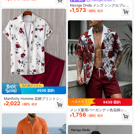
ショーツ ビーチウェア
Naviga Onda メンズ シングルブレス
1,573
ト 半袖トップ ドローストリング ウ
¥
-20%
概算
エスト ポケット付きショーツ ビーチ
ウェア
¥506 節約
Manfinity Homme 花柄プリントシャ
¥439 節約
2,022
ツとウエストドローストリング付き
¥
-20%
概算
ショーツ(Tシャツなし)、カジュアル
メンズ夏用バーガンディ色花柄シャ
コーディネート
1,756
ツ&ショーツセット、快適なアウトフ
¥
-20%
概算
ィット