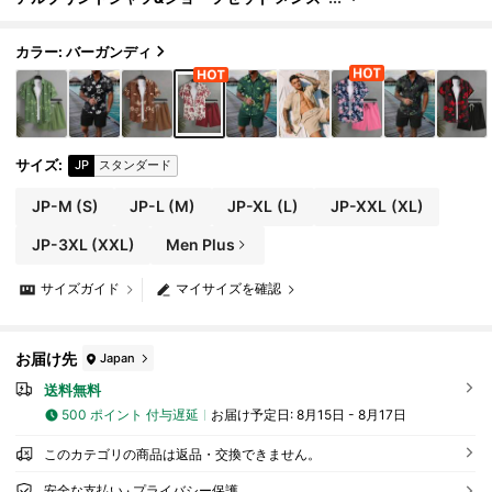
バケーションショートセット メンズ2ピース
セット サマーショート2pc メンズセット 花柄、
ホリデー
カラー: バーガンディ
サイズ
:
JP
スタンダード
JP-M
(S)
JP-L
(M)
JP-XL
(L)
JP-XXL
(XL)
JP-3XL
(XXL)
Men Plus
サイズガイド
マイサイズを確認
お届け先
Japan
送料無料
500 ポイント 付与遅延
お届け予定日:
8月15日 - 8月17日
このカテゴリの商品は返品・交換できません。
安全な支払い · プライバシー保護