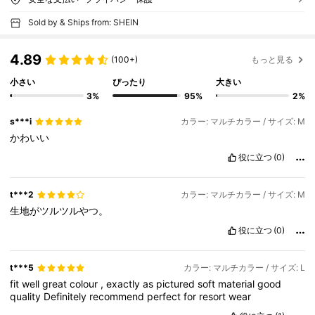
Sold by & Ships from: SHEIN
4.89
(100+)
もっと見る
小さい
ぴったり
大きい
3%
95%
2%
s***i
カラー: マルチカラー / サイズ: M
かわいい
役に立つ
(0)
t***2
カラー: マルチカラー / サイズ: M
生地がツルツルやつ。
役に立つ
(0)
t***5
カラー: マルチカラー / サイズ: L
fit
well
great
colour
,
exactly
as
pictured
soft
material
good
quality
Definitely
recommend
perfect
for
resort
wear