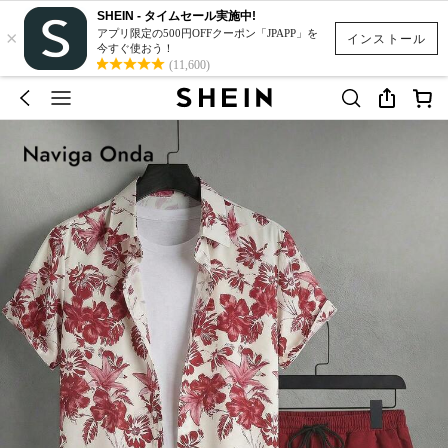
SHEIN - タイムセール実施中!
×
アプリ限定の500円OFFクーポン「JPAPP」を
インストール
今すぐ使おう！
(11,600)