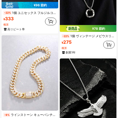
¥96 節約
1個 ユニセックス フルジルコニア エンジェルウィング ペンダントネックレス、ファッショナブルでユニークなデザイン、調整可能なネックレスの長さ、特別な機会と日常着に適しています
-22%
333
¥
概算
¥78 節約
高リピート率
1個 ヴィンテージ メビウスリング ペンダント テクスチャード パーソナライズ メタル シルバーカラー ペンダントネックレス、カップル、男女兼用 デイリーウェア、パーティー、フェスティバル、音楽フェスティバル、デイリーギフト、ジュエリーギフト
-22%
275
¥
概算
創業1年
ラインストーン キューバンチェーンネックレス (1個)、ヒップホップネックレス、メンズジュエリーブレスレット、メンズギフト、シャイニールクシャリースタイル、日常ファッション、EDMパーティー、ギフトに適しています
-9%