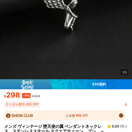
1/5
¥35節約
298
-11%
¥
¥333
ランダム割引 ¥35 OFF
入会後
¥15
OFF
メンズ ヴィンテージ 堕天使の翼 ペンダントネックレ
5.00
(
1
)
ス、ステンレススチール スクエアチェーン、ゴシ