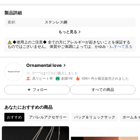
製品詳細
素材:
ステンレス鋼
4K フォロワー
4.91
もっと見る
◆使用上のご注意◆ 全ての方にアレルギーが起きないことを保証する
4K フォロワー
4.91
ものではございません。 体質やご体調によっては、かゆみ・かぶれが生じ
...
すべて見る
る場合がありますので、皮膚に異常を感じたときは、すぐにご使用をお止
めいただき、専門医にご相談ください。
Ornamental love
4K フォロワー
4.91
8***0
は
1日前
に購入しました
高リピート率
創業1年
49K+ 件が最近販売されました
4K フォロワー
4.91
フォロー
すべての商品
あなたにおすすめの商品
4K フォロワー
4.91
おすすめ
アパレルアクセサリー
バッグ＆リュックサック
ホーム＆
4K フォロワー
4.91