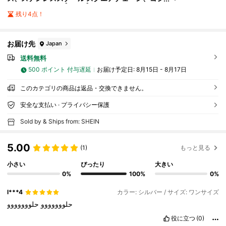
ック パンク ヒップホップ ストリートスタイル ジ
残り4点！
ュエリー、レトロ 座る天使の翼 ペンダント、パーテ
ィー、ナイトクラブ、デイリーウェアに適し、彼氏や
クールな男性への素敵なギフト
お届け先
Japan
送料無料
500 ポイント 付与遅延
お届け予定日:
8月15日 - 8月17日
このカテゴリの商品は返品・交換できません。
安全な支払い · プライバシー保護
Sold by & Ships from: SHEIN
5.00
(1)
もっと見る
小さい
ぴったり
大きい
0%
100%
0%
l***4
カラー: シルバー / サイズ: ワンサイズ
حلووووووو
حلووووووو
役に立つ
(0)