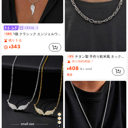
CEEAL
1個 クラシック エンジェルウィング ペンダント ゴールド/シルバー ステンレススチール チェーンネックレス メンズ用
-14%
残り 5 点
343
¥
#6 ベストセラー
カジュアル メンズチェーンネックレス
チタン製 手作り欧米風 ネックレス 1個、退色せず、アイテム、男女兼用、カップルに最適
-3%
売り切れ間近！
#6 ベストセラー
#6 ベストセラー
(1000+)
カジュアル メンズチェーンネックレス
カジュアル メンズチェーンネックレス
408
売り切れ間近！
売り切れ間近！
¥
1k+ sold
#6 ベストセラー
(1000+)
(1000+)
カジュアル メンズチェーンネックレス
概算
売り切れ間近！
(1000+)
4