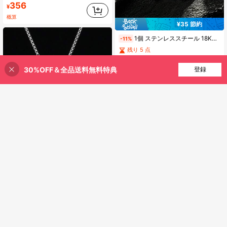
356
¥
概算
¥35 節約
1個 ステンレススチール 18Kゴールドメッキ イーグル パンク ヒップホップ ペンダントネックレス
-11%
残り 5 点
293
¥
30%OFF＆全品送料無料特典
買い物かごに追加
登録
11% 割引！
概算
創業1年
#6 ベストセラー
グラマラス 男性用ネックレス
1個 クリエイティブ ロボット ペンダントネックレス 男性用 日常の装飾用 , 用 ジュエリー ギフト と パーティー
-3%
売り切れ間近！
#6 ベストセラー
#6 ベストセラー
グラマラス 男性用ネックレス
グラマラス 男性用ネックレス
258
売り切れ間近！
売り切れ間近！
¥
300+ sold
#6 ベストセラー
グラマラス 男性用ネックレス
概算
売り切れ間近！