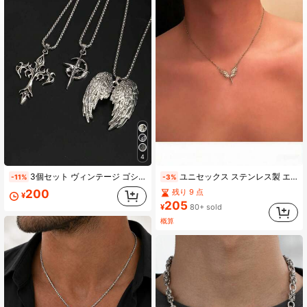
4K フォロワー
4.91
4K フォロワー
4.91
4K フォロワー
4.91
4
4K フォロワー
4.91
3個セット ヴィンテージ ゴシック ヒップホップスタイル クロス エンジェルウィング ペンダント キラキラ星 ネックレス ステンレススチール NKチェーン メンズネックレスセット
ユニセックス ステンレス製 エンジェルウィングネックレス、パーソナライズデザイン エレガントヒップホップ 多用途アクセサリー、ハロウィン、音楽フェス、クリスマス、新年、バレンタインデーなどのホリデーに適しています
-11%
-3%
200
残り 9 点
¥
205
4K フォロワー
4.91
¥
80+ sold
概算