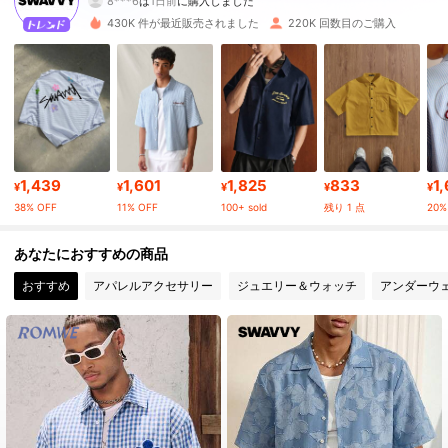
8***6
は
1日前
に購入しました
430K 件が最近販売されました
220K 回数目のご購入
332K フォロワー
4.86
332K フォロワー
4.86
332K フォロワー
4.86
1,439
1,601
1,825
833
1
¥
¥
¥
¥
¥
38% OFF
11% OFF
100+ sold
残り 1 点
20%
332K フォロワー
4.86
あなたにおすすめの商品
おすすめ
アパレルアクセサリー
ジュエリー＆ウォッチ
アンダーウ
332K フォロワー
4.86
332K フォロワー
4.86
332K フォロワー
4.86