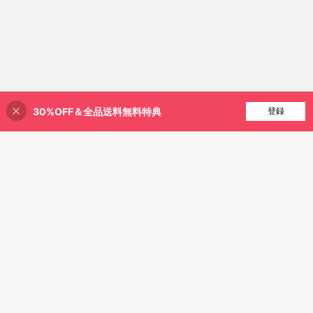
30%OFF＆全品送料無料特典
買い物かごに追加
登録
50% 割引！