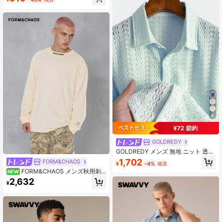
6
¥72 節約
GOLDREDY
GOLDREDY メンズ 無地 ニット 透か
し編み ジャカード 半袖シャツ カジ
1,702
FORM&CHAOS
¥
-4%
概算
ュアル ファッション ミニマリストス
FORM&CHAOS メンズ秋用刺
NEW
タイル デイリーウェア 通勤 お出か
繍リブクルーネック長袖Tシャツ
け 夏新作
2,632
¥