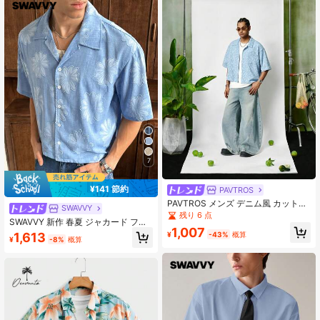
7
¥141 節約
PAVTROS
PAVTROS メンズ デニム風 カットア
SWAVVY
ウト ルーズ 半袖シャツ ライトブル
残り 6 点
SWAVVY 新作 春夏 ジャカード フロ
ー 夏 ストリートウェア シティブレ
1,007
ーラル ブルー&ホワイト カジュアル
イク パウダーブルー ボタンアップ
1,613
¥
-43%
概算
¥
-8%
概算
バケーション パーティー 半袖シャツ
リゾート バケーション