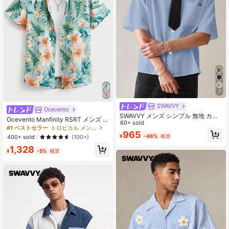
7
SWAVVY
Ocevento
SWAVVY メンズ シンプル 無地 カジ
Ocevento Manfinity RSRT メンズ 半
ュアル 織りシャツ
60+ sold
袖 織り生地 ビーチシャツ 植物柄 バ
#1 ベストセラー
トロピカル メンズシャツ
965
ケーション 父の日ギフト
¥
-48%
概算
400+ sold
(100+)
1,328
¥
-5%
概算