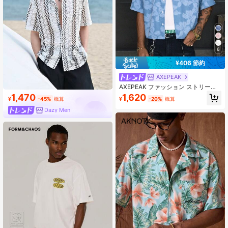
6
¥406 節約
AXEPEAK
AXEPEAK ファッション ストリート
ウェア インスピレーション ターンダ
1,470
1,620
¥
-45%
概算
¥
-20%
概算
ウンカラー ルーズフィット 半袖 ブ
ルー ボタンアップシャツ メンズ
Dazy Men