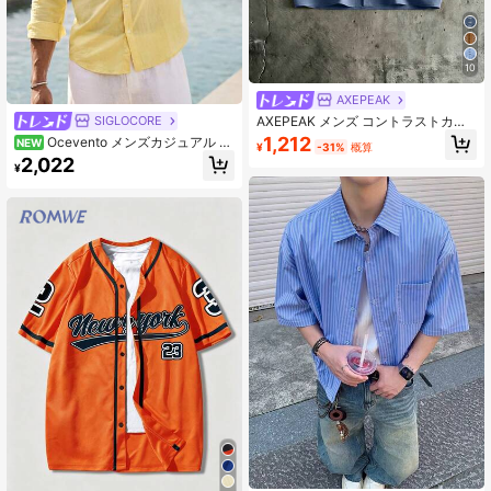
10
AXEPEAK
AXEPEAK メンズ コントラストカラ
SIGLOCORE
ー パッチワーク ファッション 半袖
1,212
Ocevento メンズカジュアル イ
NEW
¥
-31%
概算
シャツ 襟付き
エロー長袖ボタンダウンシャツ 夏の
2,022
¥
ビーチスタイル 軽量 イエロー襟付き
ボタンアップシャツ バケーションに
最適