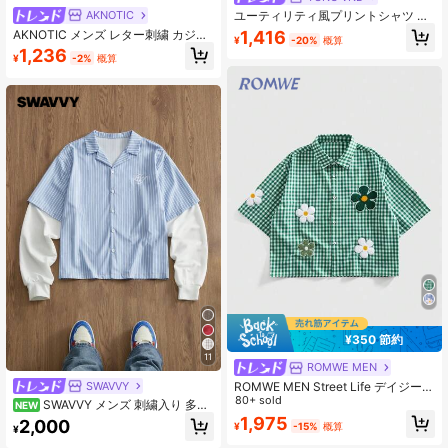
AKNOTIC
ユーティリティ風プリントシャツ メ
ンズ、ルーズフィット、コントラス
AKNOTIC メンズ レター刺繍 カジュ
1,416
¥
-20%
概算
トカラーカラーシャツ、レトロバッ
アル 万能 デイリーウェア シャツ
1,236
ジプリントトップス、ストリートウ
¥
-2%
概算
ェアのためのファッションと実用性
を兼ね備えた
¥350 節約
11
ROMWE MEN
SWAVVY
ROMWE MEN Street Life デイジー刺
繍デザインパッチ 半袖シャツ (メン
80+ sold
SWAVVY メンズ 刺繍入り 多用
NEW
ズ)
途 シングルブレスト ストライプ 配
1,975
2,000
¥
-15%
概算
¥
色 2 in 1 シャツ