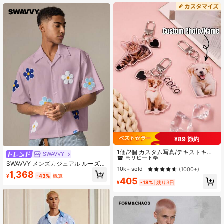
¥89 節約
#2 ベストセラー
に カスタマイズされたキーホルダーとアクセサリー
高リピート率
1個/2個 カスタム写真/テキストキー
SWAVVY
チェーン、パーソナライズペット写
#2 ベストセラー
#2 ベストセラー
に カスタマイズされたキーホルダーとアクセサリー
に カスタマイズされたキーホルダーとアクセサリー
SWAVVY メンズカジュアル ルーズフ
真キーチェーン、カスタマイズアク
高リピート率
高リピート率
10k+ sold
(1000+)
ィット 半袖 織りシャツ、ファッショ
1,368
リルハートキーチェーン、カスタマ
¥
-43%
概算
ナブルな日常着
#2 ベストセラー
に カスタマイズされたキーホルダーとアクセサリー
405
イズ可能なバッグチャーム、財布チ
¥
-18%
残り3日
高リピート率
ャーム。ペット愛好家へのギフト