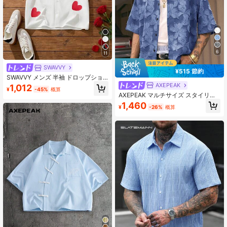
6
11
SWAVVY
¥515 節約
SWAVVY メンズ 半袖 ドロップショ
ルダー カジュアル ハート柄 ボタン
AXEPEAK
1,012
¥
-45%
概算
アップシャツ
AXEPEAK マルチサイズ スタイリッ
シュ ストリートウェア カジュアル
1,460
¥
-26%
概算
ターンダウンカラー 半袖 ルーズフィ
ット メンズ ブルーシャツ