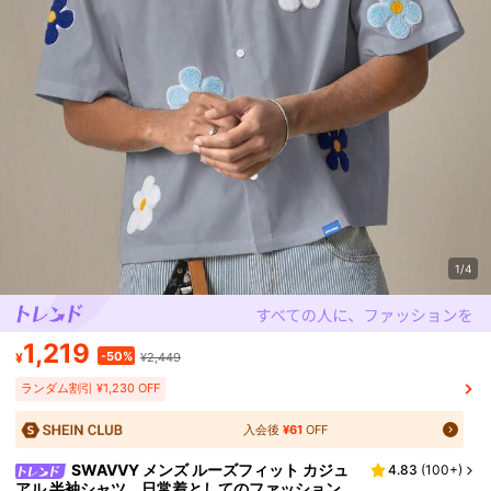
1/4
1,219
-50%
¥
¥2,449
ランダム割引 ¥1,230 OFF
入会後
¥61
OFF
SWAVVY メンズ ルーズフィット カジュ
4.83
(
100+
)
アル 半袖シャツ、日常着としてのファッション