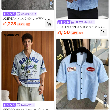
10
AXEPEAK
AXEPEAK メンズ ボタンデザイン 半
袖 カジュアルシャツ
SLATEMANN
1,278
¥
-39%
概算
SLATEMANN メンズカジュアルチェ
ック柄半袖シャツ、夏用
1,150
¥
-41%
概算
SWAVVY
4
SWAVVY カジュアルウーブンルーズ