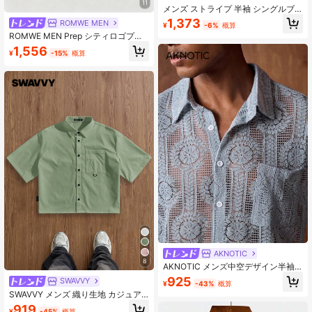
11
メンズ ストライプ 半袖 シングルブ
レスト カジュアル ルーズフィット
1,373
ROMWE MEN
¥
-6%
概算
シャツ
ROMWE MEN Prep シティロゴプリ
ント 半袖シャツ
1,556
¥
-15%
概算
AKNOTIC
8
AKNOTIC メンズ中空デザイン半袖
シングルブレストカジュアルシャ
925
SWAVVY
¥
-43%
概算
ツ、バケーション、父の日ギフト
SWAVVY メンズ 織り生地 カジュア
ル ルーズフィット 半袖シャツ
919
¥
-45%
概算