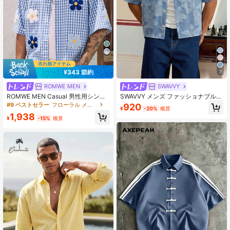
332K フォロワー
4.86
¥343 節約
7
ROMWE MEN
SWAVVY
ROMWE MEN Casual 男性用シンプ
SWAVVY メンズ ファッショナブル
ルファッションシャツ、夏に最適
ジャガード 半袖シャツ、春夏用
#9 ベストセラー
フローラル メンズシャツ
920
¥
-20%
概算
1,938
¥
-15%
概算