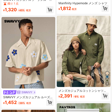
Manfinity Hypemode メンズ シャツ
フィット半袖オープンフロントブル
残り 1 点
ーシャツ、デイリーウェア
1,812
1,320
¥
概算
¥
-45%
概算
4
メンズカジュアルコットンシャツ、
SWAVVY
無地、快適、多ポケット、レトロス
2,391
¥
-9%
概算
SWAVVY メンズカジュアル ルーズフ
タイル、デイリーウェアに適し、春
ィット 半袖 織りシャツ、ファッショ
秋冬、長袖トップス
1,452
¥
-39%
概算
ナブルな日常着