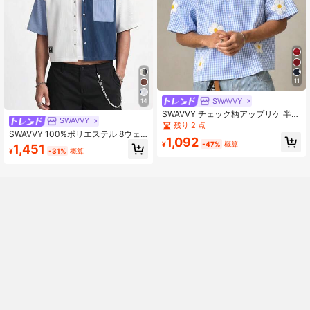
11
SWAVVY
14
SWAVVY チェック柄アップリケ 半袖
SWAVVY
シャツ メンズ、春夏用
残り 2 点
SWAVVY 100%ポリエステル 8ウェ
1,092
ールコーデュロイ 三色 メンズ半袖シ
¥
-47%
概算
1,451
¥
-31%
概算
ャツ