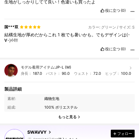
生地がしっかりしてて良い！色違いも買ったよ
役に立つ
(0)
国***双
カラー: グリーン / サイズ: S
結構生地が厚めだからこれ
1
枚でも暑いかも。でもデザインは(･
∀･)ｲｲ!!
役に立つ
(0)
モデル着用アイテム:
JP-L (M)
身長：
187.0
バスト：
90.0
ウェスト：
72.0
ヒップ：
100.0
製品詳細
332K フォロワー
4.86
素材:
織物生地
組成:
100% ポリエステル
332K フォロワー
4.86
もっと見る
SWAVVY
フォロー
332K フォロワー
4.86