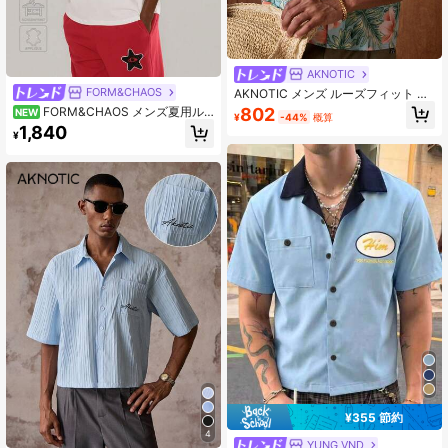
AKNOTIC
FORM&CHAOS
AKNOTIC メンズ ルーズフィット 前
ボタン カジュアルシャツ オールオー
FORM&CHAOS メンズ夏用ル
802
NEW
¥
-44%
概算
バープリント 半袖 夏 バケーション
ーズフィット ホワイト プリント リ
1,840
父の日ギフト
¥
ブ襟 Tシャツ
¥355 節約
4
YUNG VND