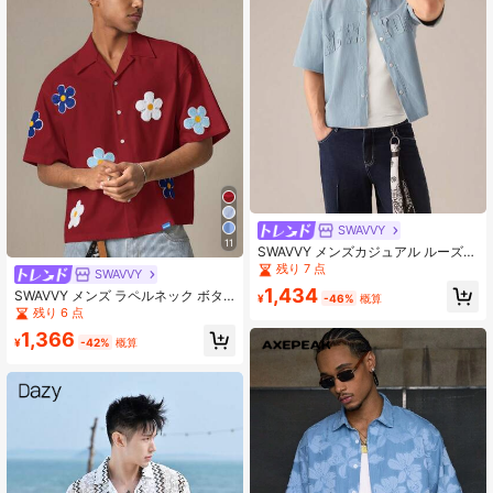
SWAVVY
11
SWAVVY メンズカジュアル ルーズ
織り柄 刺繍 半袖シャツ、日常着、学
残り 7 点
SWAVVY
校
1,434
SWAVVY メンズ ラペルネック ボタ
¥
-46%
概算
ン前開き 半袖 馬柄シャツ、夏、スト
残り 6 点
リートウェア、シティブレイク、中
1,366
国正月 快適なカジュアル カップル
¥
-42%
概算