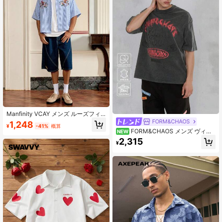
Manfinity VCAY メンズ ルーズフィ
ット 垂直ストライプ ドロップショル
FORM&CHAOS
1,248
¥
-41%
概算
ダー 半袖 カートゥーン刺繍 カジュ
FORM&CHAOS メンズ ヴィン
NEW
アル シングルブレスト シャツ
テージウォッシュ グラフィックTシ
2,315
¥
ャツ