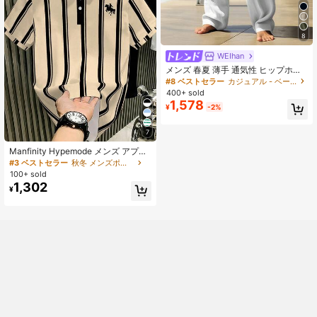
8
WEIhan
メンズ 春夏 薄手 通気性 ヒップホッ
プ リネン カジュアル ラウンジ スポ
#8 ベストセラー
カジュアル - ベーシック メンズスウェットパンツ
ーツ ロングパンツ ビーチ ストレー
400+ sold
トレッグ ハワイアン 無地 バケーシ
1,578
¥
-2%
ョンコア
7
Manfinity Hypemode メンズ アプリ
コット クラシック カジュアル スト
#3 ベストセラー
秋冬 メンズポロシャツ
ライプ 乗馬柄 ポロシャツ、セレモニ
100+ sold
ー
1,302
¥