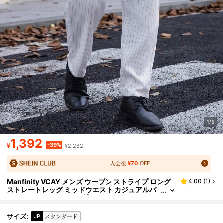
1/5
1,392
-39%
¥
¥2,282
入会後
¥70
OFF
Manfinity VCAY メンズ ウーブン ストライプ ロング
4.00
(
1
)
ストレートレッグ ミッドウエスト カジュアルパ
ンツ、デイリーウェアに適しています
サイズ
:
JP
スタンダード