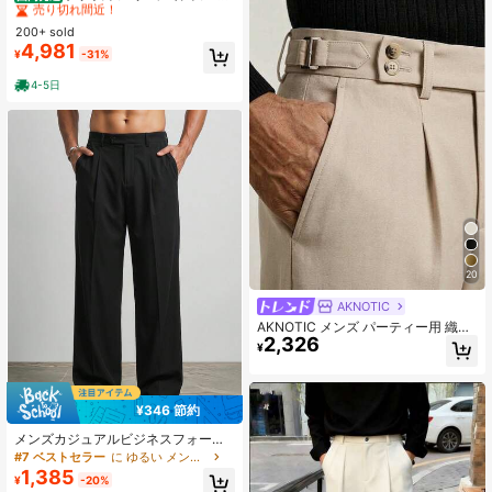
セットアップ パーティースーツ 高級
リーツパンツ メンズズボン
#1 ベストセラー
#1 ベストセラー
素晴らしい品質 メンズスーツ
素晴らしい品質 メンズスーツ
感 メンズスーツ メンズギフト 送料
200+ sold
売り切れ間近！
売り切れ間近！
無料
4,981
#1 ベストセラー
素晴らしい品質 メンズスーツ
¥
-31%
売り切れ間近！
4-5日
20
AKNOTIC
AKNOTIC メンズ パーティー用 織り
2,326
生地 ミッドウエスト ストレートレッ
¥
グ カジュアルスーツパンツ、デイリ
ーウェア、春/夏、バケーション、パ
ーティー、結婚式、卒業ギフト、父
の日ギフトに適しています
¥346 節約
メンズカジュアルビジネスフォーマ
ルパンツ、ファッショナブルなミニ
#7 ベストセラー
に ゆるい メンズスーツパンツ
マリストマルチユース スーツパンツ
1,385
¥
-20%