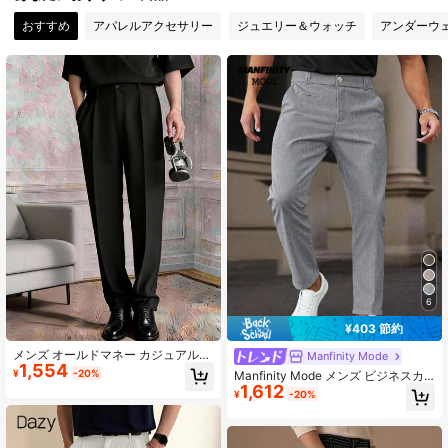
おすすめ
アパレルアクセサリー
ジュエリー＆ウォッチ
アンダーウ
49K フォロワー
4.82
49K フォロワー
4.82
49K フォロワー
4.82
49K フォロワー
4.82
49K フォロワー
4.82
6
¥403 節約
49K フォロワー
メンズ オールドマネー カジュアル
4.82
Manfinity Mode
1,554
ビジネススーツ パンツ
¥
-20%
Manfinity Mode メンズ ビジネスカ
1,612
ジュアル ストライプ柄 ウーブン ス
¥
-20%
ーツパンツ フォーマル 儀式用
49K フォロワー
4.82