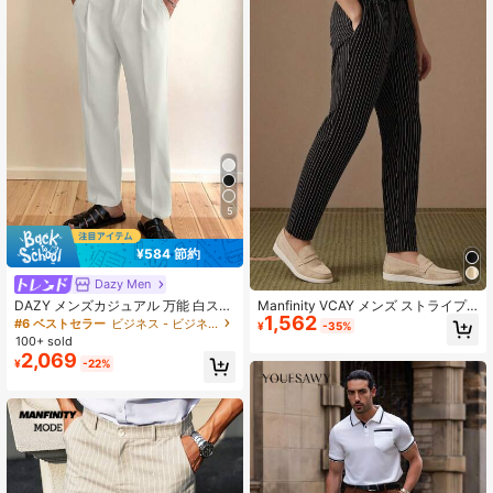
5
¥584 節約
Dazy Men
DAZY メンズカジュアル 万能 白スー
Manfinity VCAY メンズ ストライプ
1,562
ツパンツ 春のビジネスアテイア
柄 斜めポケット カジュアルスーツパ
#6 ベストセラー
ビジネス - ビジネス通勤 メンズスーツパンツ
¥
-35%
ンツ
100+ sold
2,069
¥
-22%