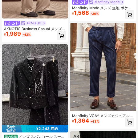
Manfinity Mode
Manfinity Mode メンズ 無地 ポケッ
1,568
ト付き テーパードレッグ カジュアル
¥
-20%
ワークスーツパンツ フォーマル 儀式
用
AKNOTIC
AKNOTIC Business Casual メンズ
1,989
ニットロング ストレート ウエスト
¥
-42%
カジュアルパンツ、夏向け、カジュ
アルウェア、休暇、パーティー、カ
ップル、卒業のギフトに適していま
す
Manfinity VCAY メンズカジュアル
1,364
ウーブン ストライプ ミッドライズ
¥
-43%
テーパード ドレスパンツ ピンストラ
イプパンツ ネイビーブルー ピンスト
¥2,243 節約
#1 ベストセラー
素晴らしい品質 メンズスーツ
ライプパンツ メンズドレスパンツ メ
売り切れ間近！
メンズ スパンコール スーツ
ンズプリーツドレスパンツ メンズプ
国内発送