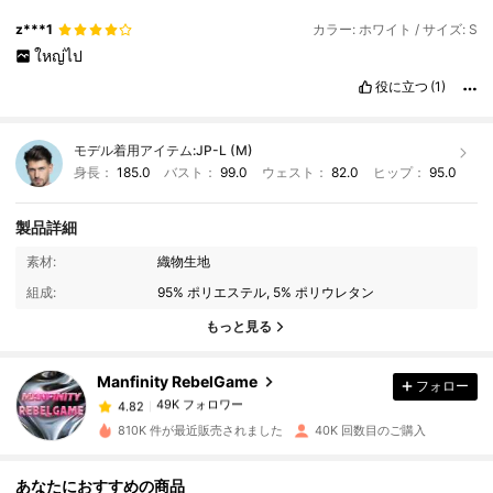
z***1
カラー: ホワイト / サイズ: S
ใหญ่ไป
役に立つ
(1)
モデル着用アイテム:
JP-L (M)
身長：
185.0
バスト：
99.0
ウェスト：
82.0
ヒップ：
95.0
製品詳細
素材:
織物生地
49K フォロワー
4.82
組成:
95% ポリエステル, 5% ポリウレタン
もっと見る
49K フォロワー
4.82
Manfinity RebelGame
フォロー
49K フォロワー
4.82
810K 件が最近販売されました
40K 回数目のご購入
49K フォロワー
4.82
あなたにおすすめの商品