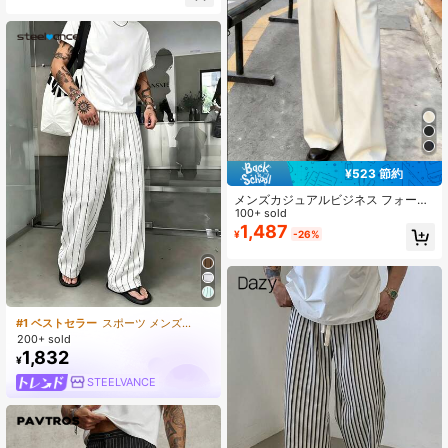
¥523 節約
メンズカジュアルビジネス フォーマ
ル ワイドレッグ ルーズスーツパン
100+ sold
ツ、多用途&ミニマリスト
1,487
¥
-26%
#1 ベストセラー
スポーツ メンズパンツ
200+ sold
1,832
¥
STEELVANCE