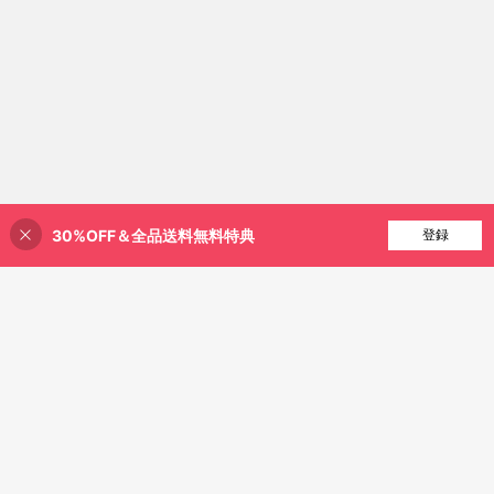
30%OFF＆全品送料無料特典
買い物かごに追加
登録
39% 割引！