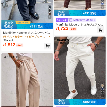
13
¥431 節約
6
Manfinity Mode
Manfinity Mode レトロカジュアル
¥531 節約
1,723
チェック柄 斜めポケット通勤用スラ
¥
-20%
ックス バーガンディ メンズ ハロウ
Manfinity Homme メンズスーツパン
ィン ウィンター レッド ヴィンテー
ツ、新デザイン、ドレープスーツパ
#1 ベストセラー
ネイビーブルー メンズスーツパンツ
ジ ボーイズ オールドマネー フェス
ンツ、デザイナーファッションカジ
50+ sold
ティバル ウェディングゲスト ウィン
ュアルミニマリストビジネスパン
1,512
ター ヴィンテージ プロムパンツ 式
¥
-26%
ツ、セレモニー、フォーマル
典、フォーマル
11
¥392 節約