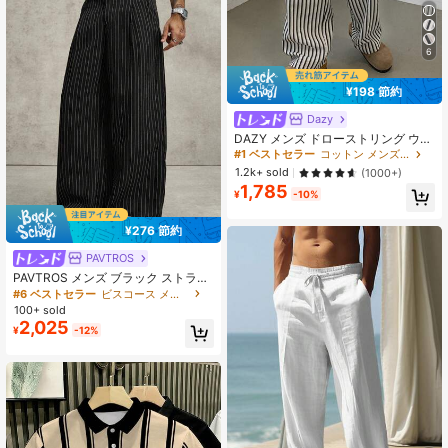
6
¥198 節約
Dazy
DAZY メンズ ドローストリング ウエ
スト ポケット ストレート ルーズフ
#1 ベストセラー
コットン メンズパンツ
ィット ストライプ パンツ 学校再
1.2k+ sold
(1000+)
開、秋向け
1,785
¥
-10%
¥276 節約
PAVTROS
PAVTROS メンズ ブラック ストライ
プ パンツ、ルーズ ワイドレッグ ス
#6 ベストセラー
ビスコース メンズパンツ
ーツ ズボン、カジュアル ファッショ
100+ sold
ン 汎用性のある ストレートレッグ
2,025
¥
-12%
パンツ