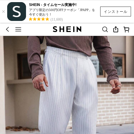
SHEIN - タイムセール実施中!
×
アプリ限定の500円OFFクーポン「JPAPP」を
インストール
今すぐ使おう！
(11,600)