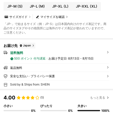
JP-M
(S)
JP-L
(M)
JP-XL
(L)
JP-XXL
(XL)
サイズガイド
マイサイズを確認
「JP-」で始まるサイズ（例：JP-S）は日本国内向けのサイズ表記です。商
品のサイズタグやその他箇所には海外のサイズ表記が使われていますので、
ご注意ください。
お届け先
Japan
送料無料
500 ポイント 付与遅延
お届け予定日:
8月13日 - 8月15日
返品無料
安全な支払い · プライバシー保護
Sold by & Ships from: SHEIN
4.00
(1)
もっと見る
小さい
ぴったり
大きい
0%
0%
100%