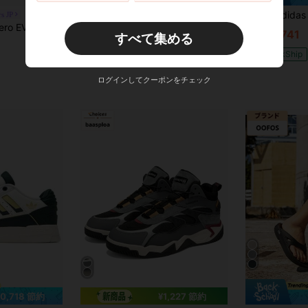
Adidas アディダス メンズ オリジナルス サンバ OG シューズ メンズ アウトドア アスレチックシューズ クラシック カジュアル ローカット レトロ スニーカー ブラウン / パテグレー / ゴールドメタリック ID1481
Adidas メンズ ユニセックス 
s JP
-99%
-63%
re Black Unisex Running Shoes JH6206
¥15,647
¥21,741
すべて集める
QuickShip
QuickShip
ログインしてクーポンをチェック
20,718 節約
¥1,227 節約