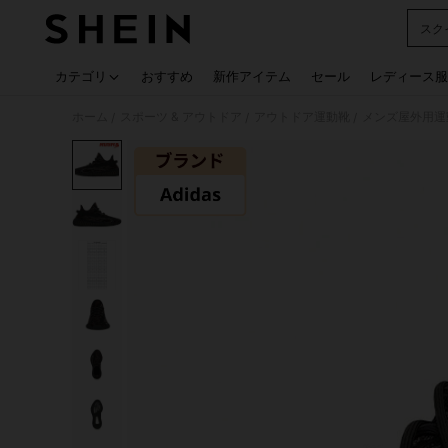
スク
Use up
カテゴリ
おすすめ
新作アイテム
セール
レディース服
ホーム
スポーツ & アウトドア
アウトドア運動靴
メンズ屋外用運
/
/
/