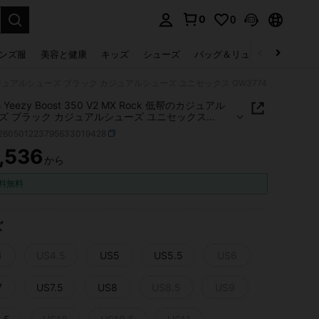
0
0
select.
ンズ服
美容と健康
キッズ
シューズ
バッグ＆リュック
下着＆
ck 低帮のカジュアルシューズ ブラック カジュアルシューズ ユニセックス GW3774
s Yeezy Boost 350 V2 MX Rock 低帮のカジュアル
ズ ブラック カジュアルシューズ ユニセックス
74
t260501223795633019428
,536
から
ICE AND AVAILABILITY
料無料
ズ
4
US4.5
US5
US5.5
US6
7
US7.5
US8
US8.5
US9