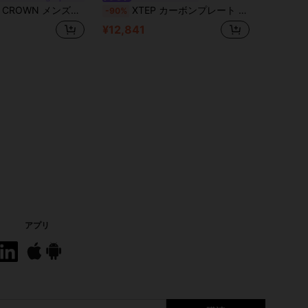
シューズ – 冬用 滑り止め、フリース裏地、暖かい、快適、多用途; ジョギング、スポーツ、雪に適しています。
XTEP カーボンプレート ランニングシューズ メンズ 夏用 耐摩耗 衝撃吸収 スポーツシューズ ライトブルー/シルバー
-90%
¥12,841
アプリ