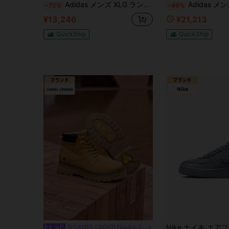
Adidas メンズ XLG ランナー デラックス ダッドシュー 品番 JR3086
Adidas メンズ クローバー DROP STEP
-72%
-49%
¥13,246
¥21,213
QuickShip
QuickShip
CAMEL CROWN Flagship Store