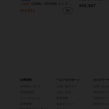
CAMEL CROWN メンズ 防水 ハイカット レースアップブーツ – スタイリッシュ、滑り止め、厚底 ワークスタイル アウトドアブーツ
-63%
¥30,367
¥11,813
企業情報
ヘルプ＆サポート
カスタマー
SHEINについて
お買い物ガイド
お問い合わ
社会的責任
支払い方法
SHEINポ
ニュースルーム
配送情報
SHEINギ
採用情報
返品ポリシー
SHEINウ