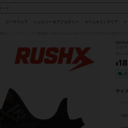
イーズ
 and down arrow keys to navigate search 検索履歴 and 人気ワード. Press Enter to 
ビーチウェア
ジュエリー & アクセサリー
ホーム＆インテリア
メ
動靴
メンズカジュアル運動靴
Adidas Yeezy Boost 350 V2 MX Ro
/
/
Adida
シュー
GW37
SKU: s
18
¥
PR
送
サイ
US
US