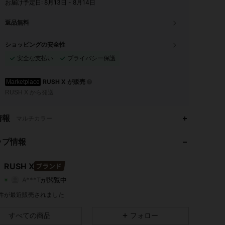
お届け予定日:
8月13日 - 8月14日
返品無料
ショッピングの安全性
安全な支払い
プライバシー保護
RUSH X が販売
Marketplace
RUSH X から発送
情報
マルチカラー
ップ情報
4.73
49K
83
4.73
49K
83
RUSH X
A***T
が閲覧中
4.73
49K
83
2 件が最近販売されました
4.73
49K
83
すべての商品
フォロー