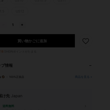
.5
US10
US10.5
US11
1.5
US12
買い物かごに追加
118
SHEINポイントがたまる
ップ情報
s
商品を見る >
100%正規品
届け先
Japan
送料無料