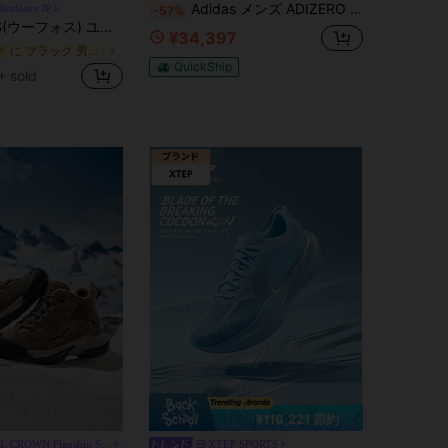
Adidas メンズ ADIZERO ADIOS PRO 4M メンズ レーシングシューズ JR6368
Outdoors JP
-57%
ginalOOFOS Ooriginal ウーオリジナル リカバリーサンダル メンズ レディース トングタイプ
¥34,397
に ブラック 男性用スポーツサンダル
ー
QuickShip
+ sold
¥116,221 節約
CAMEL CROWN Flagship Store
XTEP SPORTS