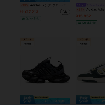
Adidas メンズ クローバーリーフ DROP STEP LOW 2.0 ミッドローカット 品番 JQ0063
Setof Outdoor
-59%
Adidas Adizero EVO SL Cloud White Co
-24%
¥17,213
¥15,852
QuickShip
QuickShip
¥33,854 節約
¥