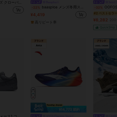
 LOW 2.0 ミッドローカット JQ0105
Baasploa
Setof 
baasploa メンズ冬用スノーブーツ、厚手PUレザーアウトドアカジュアルブランドメンズシューズ、厚手カシミアメンズブーツ
OOFOS(ウーフォス) ユニセックス大人 Oori
-22%
-32%
#2 ベストセラ
¥4,419
¥6,282
200
高リピート率
QuickShip
¥14,772 節約
Nike ナイキ エアフォース1 コービー フォーエバー オリーブ 軽量で快適、耐久性に優れたメンズ用ローカットスニーカー（グレー）
ANTA Flagship Store