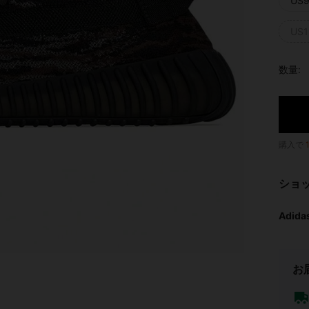
US9
US1
数量:
購入で
ショ
Adida
お