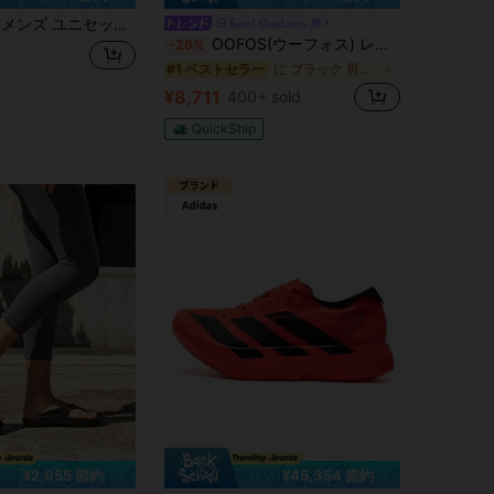
XLG RUNNERSPW FTW トレーニングランニングシューズ IH0431
Setof Outdoors JP
OOFOS(ウーフォス) レディース OOmegaスポーツサンダル
-26%
に ブラック 男性用スポーツサンダル
#1 ベストセラー
¥8,711
400+ sold
QuickShip
¥2,955 節約
¥45,354 節約