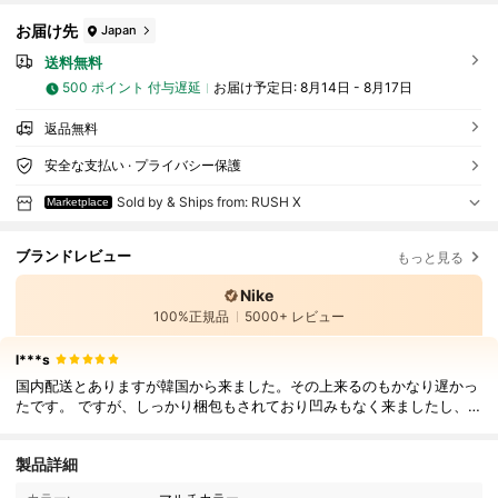
お届け先
Japan
送料無料
500 ポイント 付与遅延
お届け予定日:
8月14日 - 8月17日
返品無料
安全な支払い · プライバシー保護
Sold by & Ships from: RUSH X
Marketplace
ブランドレビュー
もっと見る
Nike
100%正規品
5000+ レビュー
l***s
国内配送とありますが韓国から来ました。その上来るのもかなり遅かっ
たです。 ですが、しっかり梱包もされており凹みもなく来ましたし、
本物でした！ 足の幅が広いので、通常より1cm大きい物を購入。ピッタ
リでした！
製品詳細