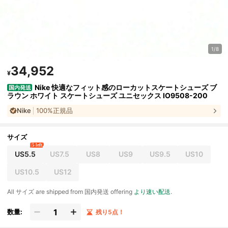
1/8
34,952
¥
Nike 快適なフィット感のローカットスケートシューズ ブ
国内発送
ラウン ホワイト スケートシューズ ユニセックス IO9508-200
Nike
100%正規品
サイズ
5 left
US5.5
US7.5
US8
US9
US9.5
US10
US10.5
US12
All サイズ are shipped from 国内発送 offering
より速い配送
.
数量:
残り5点！