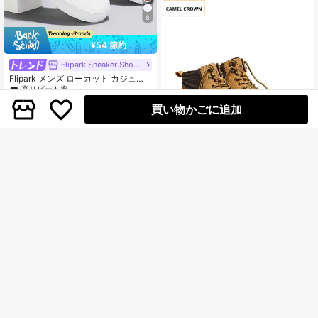
8
¥54 節約
#9 ベストセラー
メンズカジュアルアスレチックシューズ
高リピート率
Flipark Sneaker Shoes
#9 ベストセラー
#9 ベストセラー
メンズカジュアルアスレチックシューズ
メンズカジュアルアスレチックシューズ
Flipark メンズ ローカット カジュア
ルスポーツシューズ、通気性のある
高リピート率
高リピート率
フラット厚底シューズ、多用途滑り
300+ sold
#9 ベストセラー
メンズカジュアルアスレチックシューズ
買い物かごに追加
止めシューズ、ティーンエイジャー
高リピート率
1,289
向け、夏カジュアル、アウトドアス
¥
-4%
ポーツ、バケーション旅行、卒業祝
いまたは誕生日アウトフィットアク
セサリーに適しています
CAMEL CROWN Flagship Store
CAMEL CROWN メンズスポーツカ
ジュアルシューズ 秋冬モデル ルバー
9,665
¥
-70%
残り3日
ブブーツ クラシック 百搭ファッショ
ン マーティンブーツ