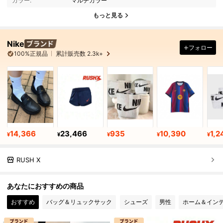
カラー:
マルチカラー
もっと見る
Nike
フォロー
100%正規品
累計販売数 2.3k+
14,366
23,466
935
10,390
1,2
¥
¥
¥
¥
¥
RUSH X
あなたにおすすめの商品
おすすめ
バッグ＆リュックサック
シューズ
男性
ホーム＆イン