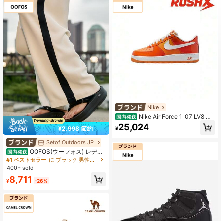
Nike
Nike Air Force 1 '07 LV8 ロ
国内発送
ーカットの耐摩耗性のあるスニーカ
25,024
¥2,998 節約
¥
ー オレンジ ホワイト スニーカー メ
ンズ HV9405-800
Setof Outdoors JP
OOFOS(ウーフォス) レディ
国内発送
ース OOmegaスポーツサンダル
#1 ベストセラー
に ブラック 男性用スポーツサンダル
400+ sold
8,711
¥
-26%