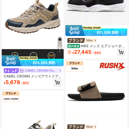
¥21,886 節約
Nike
NIKE メンズ エアジョーダン
国内発送
11 AJ11 レジェンドブルー ホワイト
27,445
4
¥
-44%
＆ブルー レトロ ハイトップ バスケ
ットボールシューズ CT8012-011
¥24,003 節約
CAMEL CROWN Flagship Store
CAMEL CROWN メンズアウトドア
ハイキングシューズ、新作プロフェ
5,678
¥
-81%
ッショナルアウトドアスポーツシュ
ーズ、ハイキングシューズ、滑り止
め 耐摩耗性カジュアルハイキングシ
ューズ
Nike