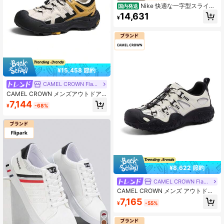
Nike 快適な一字型スライド
国内発送
サンダル ブラック ブラウン サンダ
14,631
¥
ル メンズ DQ9624-004
¥15,458 節約
CAMEL CROWN Flagship Store
CAMEL CROWN メンズアウトドア
カジュアルシューズ、通気性抜群 快
7,144
¥
-68%
適なアウトドアハイキングスポーツ
シューズ、オールシーズン対応
¥8,622 節約
CAMEL CROWN Flagship Store
CAMEL CROWN メンズ アウトドア
ランニングシューズ 夏用 滑り止め
7,165
¥
-55%
快適 カジュアル オールマッチ ジョ
ギング スポーツシューズ