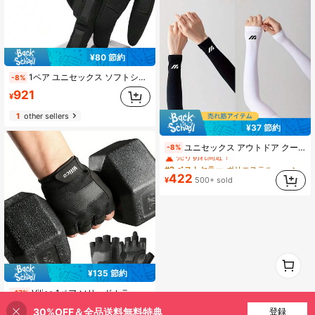
¥80 節約
1ペア ユニセックス ソフトシェル タッチスクリーン フルフィンガー タクティカルグローブ、スポーツ、ハイキング、フィットネス、バイクライディンググローブ
-8%
921
¥
1
other sellers
¥37 節約
#2 ベストセラー
ポリエステル メンズグローブ
ユニセックス アウトドア クーリングアームスリーブ、夏に活躍、メンズギフト、カバーアップ
-8%
売り切れ間近！
#2 ベストセラー
#2 ベストセラー
ポリエステル メンズグローブ
ポリエステル メンズグローブ
売り切れ間近！
売り切れ間近！
422
¥
500+ sold
#2 ベストセラー
ポリエステル メンズグローブ
売り切れ間近！
1
0
¥135 節約
Vilico 1ペア ソリッドカラー ポリエステル 滑り止め 厚手パッド入り ワークアウトグローブ、アウトドアフィットネス、バスケットボール、バレーボール、フットボール、ランニングなどのスポーツに適し、オールシーズン、夏、フェスティバル、メンズギフト、カバーアップ用
-17%
659
30%OFF＆全品送料無料特典
登録
¥