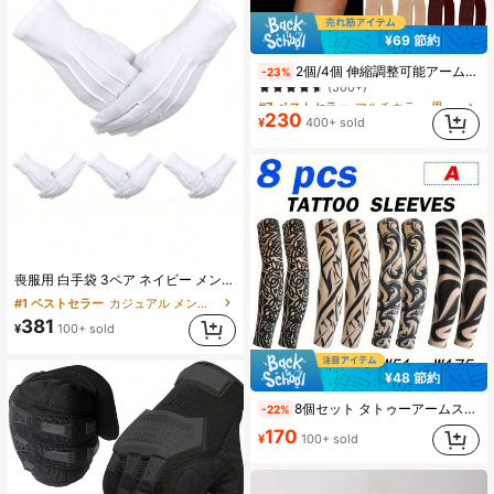
¥69 節約
#7 ベストセラー
マルチカラー 男性用アームスリーブ
2個/4個 伸縮調整可能アームバンド スリーブバンド 滑り止め シャツ袖ホルダー 袖ガーター 伸縮アームバンド
-23%
(500+)
#7 ベストセラー
#7 ベストセラー
マルチカラー 男性用アームスリーブ
マルチカラー 男性用アームスリーブ
(500+)
(500+)
230
¥
400+ sold
#7 ベストセラー
マルチカラー 男性用アームスリーブ
(500+)
喪服用 白手袋 3ペア ネイビー メンズ 葬儀 正装 ナイロン ユニフォーム コスプレ 正装 タキシード ガード パーティー用品
#1 ベストセラー
カジュアル メンズフルフィンガーグローブ
381
¥
100+ sold
¥48 節約
8個セット タトゥーアームスリーブ - シームレス、通気性のある アームスリーブ 乗り物運転時に、日よけ 冷却効果のナイロン生地スリーブ 偽タトゥー アームウォーマー 秋冬コーデ ハロウィンコスチューム ブラックアームスリーブ メンズギフト
-22%
170
¥
100+ sold