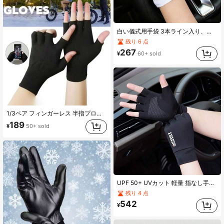
白い儀式用手袋 3本ライン入り、補強された滑り止め付き運転手袋、吸汗性と通気性、白い儀式用手袋、パレード用手袋、交通安全作業用手袋、パーティーコスチューム用手袋、ハロウィンアクセサリー、冬用手袋 1ペア
残り 6 点
267
¥
60+ sold
1/3ペア フィンガーレス 半指プロテクティブグローブ、アウトドアサイクリング 防寒 作業手袋、ナイロン伸縮性 ユニセックス 通気性 タッチスクリーン スポーツサイクリンググローブ
189
¥
50+ sold
UPF 50+ UVカット 軽量 指なし手袋 - 釣り、運転、ハイキング、アウトドア活動に適しています。滑り止めストリップ、通気性、ユニセックス サイクリング、運転用夏用日よけアームスリーブ
残り 4 点
542
¥