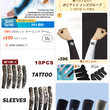
ベストセラー
(100+)
ポリアミド メンズグローブ
5つ星評価 1k+件獲得
1
¥83 節約
UVカット クーリング アームスリーブ 4枚/1ペア ユニセックス 夏用 屋外日よけ アームカバー サムホール付き メンズギフト
-20%
330
¥
100+ sold
4
other sellers
396
¥
2.2k+ sold
2
3
4