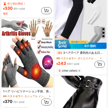
売り切れ間近！
330
¥
60+ sold
概算
¥21 節約
3ペア/1ペア 通気性のある日よけアームカバー、冷却&UV保護、運転、ゴルフ、釣り、サイクリング、ハイキング、アウトドアスポーツに適しています
-8%
#6 ベストセラー
ポリエステル メンズグローブ
243
¥
100+ sold
2
other sellers
1ペア リハビリテーション手袋、滑り止め通気性ヘルスケア指なし手袋、圧力リハビリテーショントレーニング手袋
#4 ベストセラー
カジュアル メンズフルフィンガーグローブ
370
¥
70+ sold