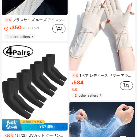
プラスサイズ ルーズ アイスシルク UVカット アームカバー、夏、フェスティバル
-6%
350
¥
200+ sold
1
other sellers
1ペア レディース サマー アウトドアスポーツ サイクリンググローブ 滑り止め タッチスクリーン対応
-1%
584
¥
概算
2
other sellers
¥57 節約
#2 ベストセラー
に ビンテージ メンズグローブ
4組/2組 UVカット クーリング アームスリーブ コンプレッション サンスリーブ メンズ ユース用、タトゥーカバー、UPF 50 フェイクタトゥー アームウォーマー 秋のアウトフィット ハロウィンコスチューム ブラックアームスリーブ メンズギフト、夏、フェスティバル、メンズギフト、アクセサリー
-20%
売り切れ間近！