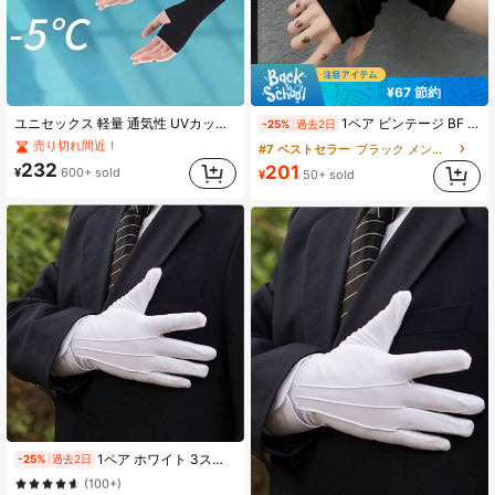
¥67 節約
#2 ベストセラー
マルチカラー 男性用アームスリーブ
ユニセックス 軽量 通気性 UVカット アームカバー ロング 冷却アームガード 運転・サイクリング・釣り・アウトドア活動用
1ペア ビンテージ BF ストリートスタイル メンズファッション ダークカラー フィンガーレスグローブ、メンズギフト、キャンプ
-25%
過去2日
売り切れ間近！
#2 ベストセラー
#2 ベストセラー
マルチカラー 男性用アームスリーブ
マルチカラー 男性用アームスリーブ
#7 ベストセラー
ブラック メンズグローブ
売り切れ間近！
売り切れ間近！
232
201
¥
600+ sold
¥
50+ sold
#2 ベストセラー
マルチカラー 男性用アームスリーブ
売り切れ間近！
#3 ベストセラー
プレーン メンズグローブ
1ペア ホワイト 3ストライプ フォーマル手袋、厚手 滑り止め ドライバー手袋、吸汗 通気性 式典用ホワイト手袋、パレード手袋、警備員 勤務手袋、パーティーコスチューム手袋 秋
-25%
過去2日
(100+)
#3 ベストセラー
#3 ベストセラー
プレーン メンズグローブ
プレーン メンズグローブ