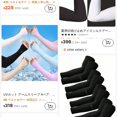
#10 ベストセラー
に 再購入率が高い メンズグローブ
228
¥
200+ sold
#1 ベストセラー
ポリアミド メンズグローブ
夏用日焼け止めアイスシルクアームスリーブ、運転、サイクリング、アウトドア用UVカットアームカバー、エレガント&カジュアルデザイン、ナイロン製、春、夏、秋に適したアームカバー、アームウォーマー、秋のコーディネート、ハロウィンコスチューム、ブラックアームスリーブ、男性へのギフト
(1000+)
#1 ベストセラー
#1 ベストセラー
ポリアミド メンズグローブ
ポリアミド メンズグローブ
(1000+)
(1000+)
396
¥
2.2k+ sold
#1 ベストセラー
ポリアミド メンズグローブ
3
other sellers
(1000+)
UVカット アームスリーブ 4ペア、伸縮性のある長袖、ユニセックス、カジュアルサイクリングスポーツグローブ、夏の屋外使用に適しています
#6 ベストセラー
保護設計 メンズグローブ
318
¥
100+ sold