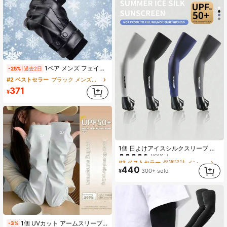
1ペア メンズ フェイクレザー手袋、サーマルライニング、防風、防水、冬用手袋 サイクリング、運転、アウトドアアクティビティ用
-25%
過去2日
#2 ベストセラー
ブラック メンズフルフィンガーグローブ
371
¥
#3 ベストセラー
保護設計 メンズグローブ
1個 日よけアイスシルクスリーブ メンズ、夏用軽量、運転や屋外での乗り物に最適なUVカット アームカバー アイススリーブ アームウォーマー 秋服 ハロウィンコスチューム ブラックアームスリーブ メンズギフト フェスティバル キャンプ
(500+)
#3 ベストセラー
#3 ベストセラー
保護設計 メンズグローブ
保護設計 メンズグローブ
(500+)
(500+)
440
¥
300+ sold
#3 ベストセラー
保護設計 メンズグローブ
(500+)
1個 UVカット アームスリーブ、ゆとりフィット 軽量 通気性 サイクリング用 夏用
-3%