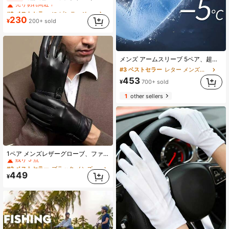
#2 ベストセラー
#2 ベストセラー
に ビンテージ メンズグローブ
に ビンテージ メンズグローブ
売り切れ間近！
売り切れ間近！
230
¥
200+ sold
#2 ベストセラー
に ビンテージ メンズグローブ
売り切れ間近！
メンズ アームスリーブ 5ペア、超薄型 通気性 クーリング 快適、アウトドアスポーツ、サイクリング、ランニング、旅行、フェスティバルに適しています
#3 ベストセラー
レター メンズグローブ
453
¥
700+ sold
1
other sellers
#3 ベストセラー
ブラック メンズフルフィンガーグローブ
1ペア メンズレザーグローブ、ファッショナブルな 暖かい タッチスクリーン 防風裏地付き グローブ ドライビング & サイクリング 秋用
残り 5 点
#3 ベストセラー
#3 ベストセラー
ブラック メンズフルフィンガーグローブ
ブラック メンズフルフィンガーグローブ
残り 5 点
残り 5 点
449
¥
#3 ベストセラー
ブラック メンズフルフィンガーグローブ
残り 5 点