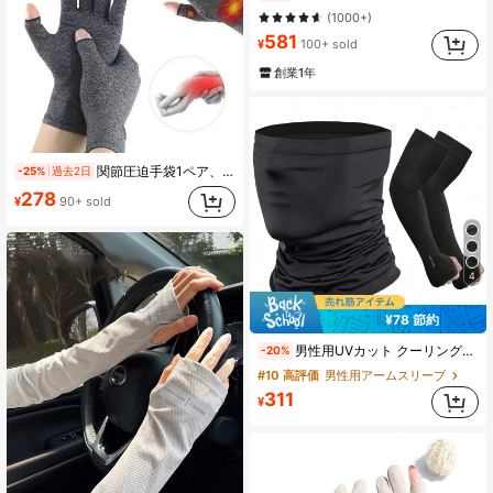
(1000+)
581
¥
100+ sold
創業1年
関節圧迫手袋1ペア、滑り止め 通気性のある ハーフフィンガー手袋、スポーツ、サイクリング、関節保護、野外活動用
-25%
過去2日
278
¥
90+ sold
4
¥78 節約
男性用UVカット クーリングアームスリーブ、フェイスマスク付き 日焼け防止 長袖 サイクリング アームカバー、バレーボール、ワークアウト、アームウォーマー、秋冬コーデ、ハロウィンコスチューム、黒アームスリーブ、男性への贈り物、夏、フェスティバル
-20%
#10 高評価
男性用アームスリーブ
311
¥