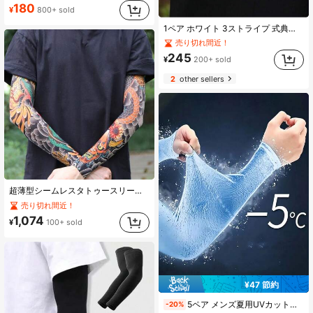
(100+)
(100+)
180
¥
800+ sold
#3 ベストセラー
プレーン メンズグローブ
1ペア ホワイト 3ストライプ 式典用手袋、通気性 吸汗 パレード手袋、交通警備員 duty手袋、パーティーコスチューム手袋
(100+)
売り切れ間近！
245
¥
200+ sold
2
other sellers
超薄型シームレスタトゥースリーブアームカバー 男女兼用、クールな旅行&サイクリング用 伸縮性 傷つきにくい 日よけアームスリーブ
売り切れ間近！
1,074
¥
100+ sold
¥47 節約
#7 ベストセラー
レター メンズグローブ
5ペア メンズ夏用UVカットアームカバー、超薄型通気性クールで快適、アウトドアスポーツ、サイクリング、ランニング、旅行に適しています
-20%
売り切れ間近！