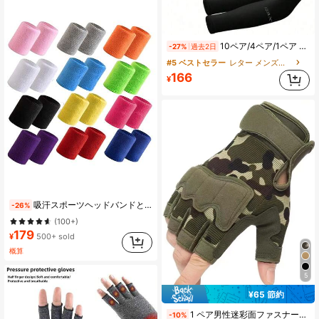
10ペア/4ペア/1ペア UVカット 冷却アームカバー 圧縮 - タトゥーカバー - ユニセックス ユース サンプロテクションスリーブ
-27%
過去2日
#5 ベストセラー
レター メンズグローブ
166
¥
吸汗スポーツヘッドバンドとリストバンドのセット、ジム、フットボール、その他のスポーツに適しています。スポーツプロテクター、男性用アウトドア吸汗リストバンド - ヨガ、フィットネス、テニス、バスケットボール、縄跳び、ランニング、ハイキング、サイクリング、その他のワークアウト活動に最適。
-26%
(100+)
179
¥
500+ sold
概算
5
¥65 節約
1 ペア男性迷彩面ファスナーファッショナブルな指なし手袋毎日の装飾
-10%