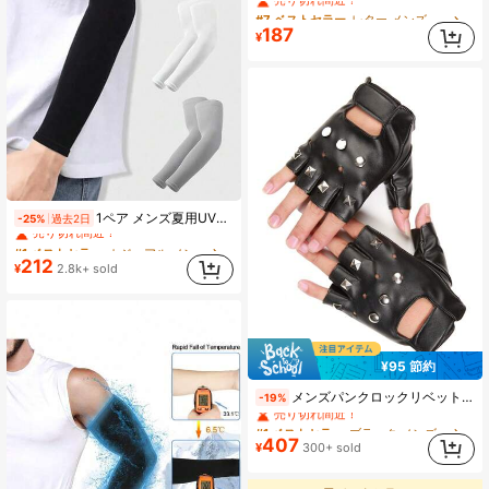
#7 ベストセラー
#7 ベストセラー
レター メンズグローブ
レター メンズグローブ
売り切れ間近！
売り切れ間近！
187
¥
#7 ベストセラー
レター メンズグローブ
売り切れ間近！
#1 ベストセラー
カジュアル メンズグローブ
1ペア メンズ夏用UVカット アームスリーブ、ルーズ オーバーサイズ UVプロテクション アームウォーマー、フェスティバル
-25%
過去2日
売り切れ間近！
#1 ベストセラー
#1 ベストセラー
カジュアル メンズグローブ
カジュアル メンズグローブ
売り切れ間近！
売り切れ間近！
212
¥
2.8k+ sold
#1 ベストセラー
カジュアル メンズグローブ
売り切れ間近！
¥95 節約
#1 ベストセラー
ブラック メンズグローブ
メンズパンクロックリベット付き指なし手袋、ステージパフォーマンス バイカーグローブ ハロウィン
-19%
売り切れ間近！
#1 ベストセラー
#1 ベストセラー
(100+)
ブラック メンズグローブ
ブラック メンズグローブ
売り切れ間近！
売り切れ間近！
407
¥
300+ sold
#1 ベストセラー
(100+)
(100+)
ブラック メンズグローブ
売り切れ間近！