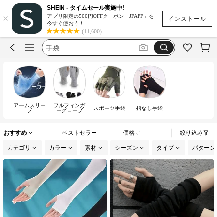
肉球手袋
SHEIN - タイムセール実施中!
×
アームカバー
アプリ限定の500円OFFクーポン「JPAPP」を
インストール
今すぐ使おう！
手袋
(11,600)
サポーター
マフラー
肉球手袋
アームカバー
アームスリー
フルフィンガ
スポーツ手袋
指なし手袋
ブ
ーグローブ
おすすめ
ベストセラー
価格
絞り込み
カテゴリ
カラー
素材
シーズン
タイプ
パターン