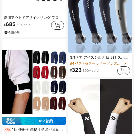
夏用アウトドアサイクリング フローラル アームスリーブタトゥー 10枚セット、スポーツ トラベル フィッシング UV 保護 一時的タトゥーアームスリーブ、フェスティバル、男性ギフト、キャンプ
685
¥
80+ sold
創業1年
3/1ペア アイスシルク 日よけ スポーツアームスリーブ、ユニセックス アウトドアサイクリング 日よけ、通気性 速乾 日よけスリーブ、軽量スポーツスタイル、アイスシルク生地、通気性 速乾、複数色展開、スリーブスタイル、日よけ機能、アイスフィール 日よけスポーツアームスリーブ、UPF50+、UVカット、スリーブ、グローブ、カフス、アームスリーブ、レディースアームガード、メンズアームガード、指なしグローブ、レディースアクセサリー、メンズアクセサリー
#4 ベストセラー
レター メンズグローブ
323
¥
600+ sold
¥17 節約
1個 伸縮性 調整可能 滑り止め シャツ袖ホルダー アームバンド 袖カバー ホワイト アームスリーブ 秋冬衣類 ハロウィンコスチューム ブラックアームバンド メンズギフト
-7%