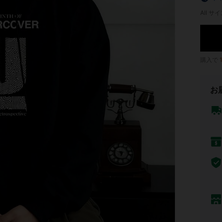
All サイ
購入で
お