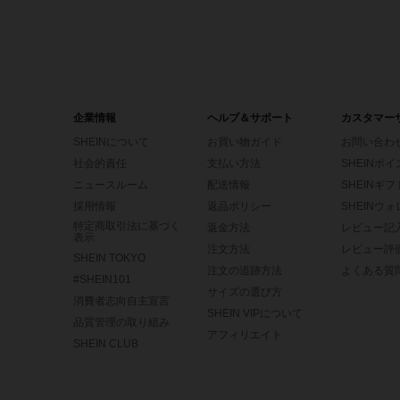
企業情報
ヘルプ＆サポート
カスタマー
SHEINについて
お買い物ガイド
お問い合わ
社会的責任
支払い方法
SHEINポ
ニュースルーム
配送情報
SHEINギ
採用情報
返品ポリシー
SHEINウ
特定商取引法に基づく
返金方法
レビュー記
表示
注文方法
レビュー評
SHEIN TOKYO
注文の追跡方法
よくある質
#SHEIN101
サイズの選び方
消費者志向自主宣言
SHEIN VIPについて
品質管理の取り組み
アフィリエイト
SHEIN CLUB