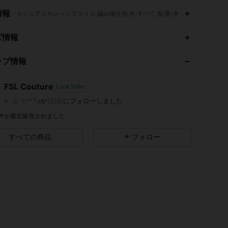
情報
カジュアルカレッジスタイル,編み物生地,冬,すべて,春/夏/冬
ズ情報
4.64
93
38
ップ情報
4.64
93
38
4.64
93
38
FSL Couture
Local Seller
k***a
が
1日前
にフォローしました
4.64
93
38
評価
商品
フォロワー
4 件が最近販売されました
4.64
93
38
すべての商品
フォロー
4.64
93
38
4.64
93
38
4.64
93
38
4.64
93
38