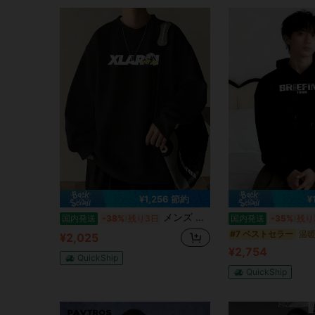
¥1,256 節約
¥
メンズ 冬服、メンズレタープリント ラウンドネック 長袖 カジュアル スウェットシャツ 外出用 クルーネック ライトグレー グラフィック スウェットシャツ、友人、夫、彼氏へのギフトに、秋冬用、メンズ トレーナー、メンズ パーカー、メンズ・ウィンタージャケット、 サブカル、 トレーナー、クリスマス、パーカー冬、 裏起毛 パーカー、ストリート系 、y2k メンズ、 メンズ服、サッカー、裏起毛 トレーナー、ストリート系、 mobbパーカー、アウター、せっとあっぷ メンズ、ぱーかー 帕克
国内発送
-38%
残り3日
国内発送
-35%
残り
#7 ベストセラー
¥2,025
¥2,754
QuickShip
QuickShip