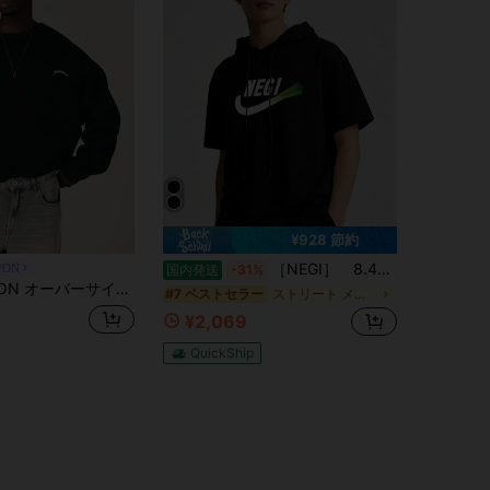
¥928 節約
［NEGI］ 8.4ozPKバックプリントねぎパーカー おもしろいTシャツ 面白い プレゼント おもしろ パロディ うける 飲み会 父の日 敬老の日- 2026 春夏新作 爆売れ 熱転写プリント 半袖パーカー メンズ レディース ユニセックス ロゴ オーバーサイズ ゆったり フード付き プルオーバー ストリート 韓国ファッション カジュアルトップス 大きいサイズ 通学通勤 着回し 人気売れ筋
WON
国内発送
-31%
ック スウェットシャツ 胸ポケット刺繍 ロゴパッチディテール 長袖 プルオーバー トップス
ストリート メンズパーカー
#7 ベストセラー
¥2,069
QuickShip