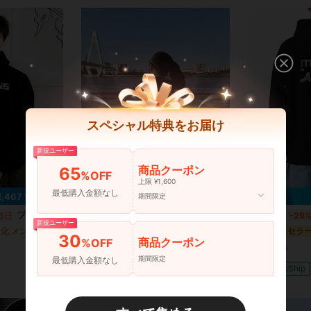
スペシャル特典をお届け
新規ユーザー
商品クーポン
65
%OFF
上限 ¥1,600
最低購入金額なし
1,467 節約
¥891 節約
期間限定
プラスサイズ メンズ ブリーフィング プルオーバー パーカー 秋 ソフトコットン リラックスフィット カジュアル 通気性
国内発送｜メンズカジュアルパーカー 秋冬新作 ストリートスタイル必須、デートにも日常使いにも最適、保温性と肌触りの良さ 秋の理想的な一着ですLong
3日
国内発送
-29%
残り3日
国内発送
-29
新規ユーザー
温暖化 メンズパーカー
#4 ベストセラ
¥2,167
30
商品クーポン
%OFF
¥2,440
QuickShip
期間限定
最低購入金額なし
QuickShip