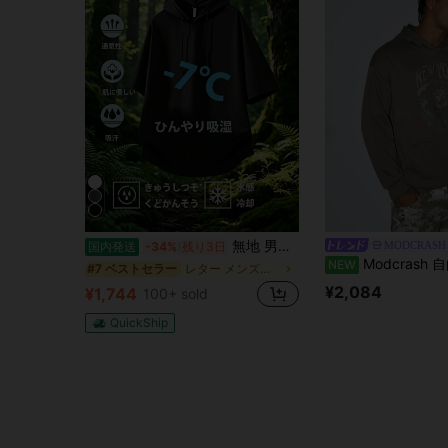
無地 男女兼用半袖パーカー。夏用軽量タイプゆったり楽ちん、万能スポーティスタイル。速乾・吸汗・ベタつき防止素材を採用し、通気性抜群で涼しく着られます。
MODCRASH
国内発送
-34%
残り3日
Modcrash 自由の女神プリント カンガルーポケット ド
NEW
レター メンズパーカー
#7 ベストセラー
¥2,084
¥1,744
100+ sold
QuickShip