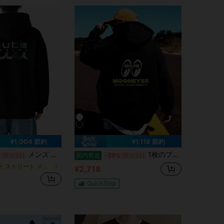
4.64
93
38
¥1,004 節約
¥1,118 節約
メンズ ネイビーブルーグラフィック​​フーディ​​ - 速乾性、カジュアルストリートウェア、ウェーブデザイン、レギュラーフィット、カジュアルアティア用通気性生地、速乾​​フーディ​​ | ストリートウェアファッション | 快適フィット、​​フーディ​​
1枚のプリント男前柄男性用フード付きシャツ-300 gコットンの快適カジュアルなプルオーバー、デザインの斬新さが目を引く、秋冬用フード付きジャージ、便利なカンガルーポケット付き-バレンタインデーとクリスマスの完璧なプレゼント選び
%
残り3日
国内発送
-29%
残り3日
ストリート メンズパーカー
ー
¥2,718
QuickShip