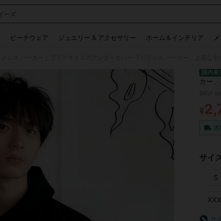
イーズ
 and down arrow keys to navigate search 検索履歴 and 人気ワード. Press Enter to 
ビーチウェア
ジュエリー & アクセサリー
ホーム＆インテリア
メ
メンズ パーカー
/
国内発
カー。
心地、
SKU: s
2,
¥
PR
送
サイ
S
XXX
サ