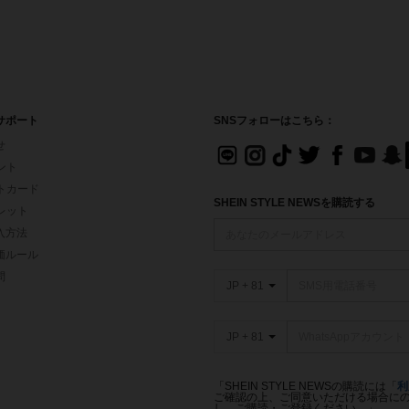
サポート
SNSフォローはこちら：
せ
イント
フトカード
SHEIN STYLE NEWSを購読する
ォレット
入方法
価ルール
問
JP + 81
JP + 81
「SHEIN STYLE NEWSの購読には「
利
ご確認の上、ご同意いただける場合にのみ
し、ご購読・ご登録ください。」