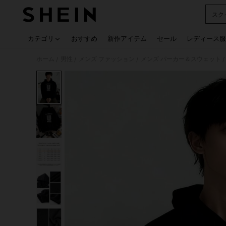
スク
Use up
カテゴリ
おすすめ
新作アイテム
セール
レディース服
ホーム
男性
メンズ ファッション
メンズ パーカー＆スウェット
/
/
/
/