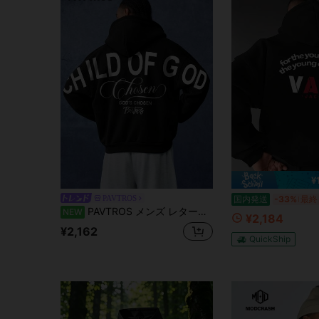
¥
PAVTROS
国内発送
-33%
最終
PAVTROS メンズ レタープリント ファッション ポケット付き 長袖パーカー
NEW
¥2,184
¥2,162
QuickShip