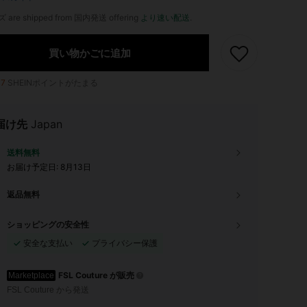
ズ are shipped from 国内発送 offering
より速い配送
.
買い物かごに追加
17
SHEINポイントがたまる
届け先
Japan
送料無料
お届け予定日:
8月13日
返品無料
ショッピングの安全性
安全な支払い
プライバシー保護
FSL Couture が販売
Marketplace
FSL Couture から発送