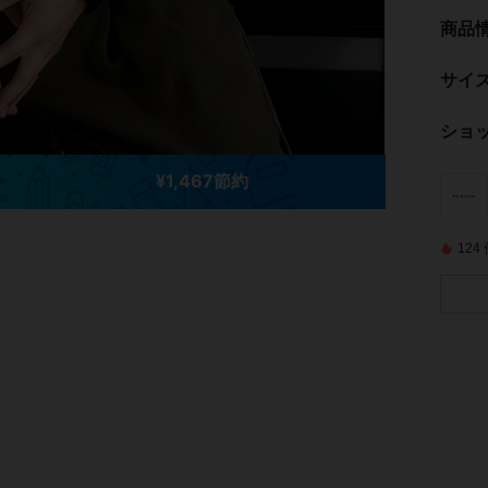
商品
サイ
ショ
¥1,467節約
12