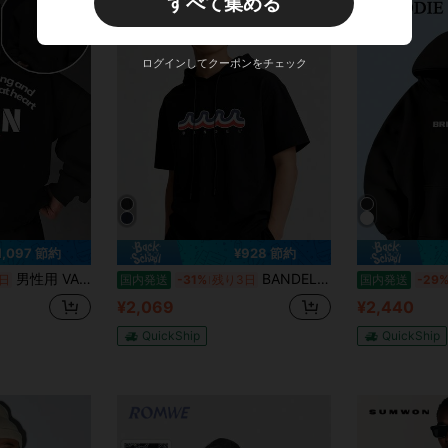
すべて集める
ログインしてクーポンをチェック
1,097 節約
¥928 節約
男性用 VAN レタープリント フード付きスウェットシャツ - フードとフロントポケット付きのルーズフィットスポーツスタイルプルオーバー、VAN ロゴプリント、洗濯機洗い可能なフィットネスアウトドアカジュアルウェア、オールシーズン快適なユーススウェットシャツ (デジタル熱転写プロセス)
BANDEL×muta Limited S/S Tee バンデル ムータ Tシャツ 半袖 ゴルフ シャツ ホワイト ブラック メンズ スポーツ 男性 女性 レディース バンデル ゴルフ【ウェア】- 2026 春夏新作 爆売れ 熱転写プリント 半袖パーカー メンズ レディース ユニセックス ロゴ オーバーサイズ ゆったり フード付き プルオーバー ストリート 韓国ファッション カジュアルトップス 大きいサイズ 通学通勤 着回し 人気売れ筋
日
国内発送
-31%
残り3日
国内発送
-29
¥2,069
¥2,440
QuickShip
QuickShip