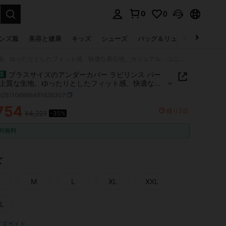
0
0
select.
ンズ服
美容と健康
キッズ
シューズ
バッグ＆リュック
下着＆
プラスサイズのアンダーカバー ラビリンス パーカー。上質な生地、ゆったりとしたフィット感、快適な着心地、カジュアル、ユニークなグラフィックプリント。
プラスサイズのアンダーカバー ラビリンス パー
送
上質な生地、ゆったりとしたフィット感、快適な着
カジュアル、ユニークなグラフィックプリント。
m251106886461626307
754
残り3日
¥4,221
-35%
ICE AND AVAILABILITY
料無料
ズ
M
L
XL
XXL
L
イズガイド