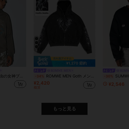
6
¥1,270 節約
ROMWE MEN
SUM
ロップショルダー パーカー メンズ 長袖トップス
ROMWE MEN Goth メンズ フード付き ジップアップ ポケット カジュアル 万能 デイリーウェア 長袖 スウェットシャツ
SUMWON オーバーサイズ クルーネ
-34%
-30%
¥2,420
¥2,546
概算
もっと見る