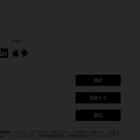
アプリ
購読
登録する
購読
用規約
」および「
プライバシーポリシー
」への同意が必要です。内容を
、メールアドレス、SMS用電話番号、WhatsAppアカウントを入力