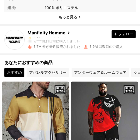
組成:
100% ポリエステル
607K フォロワー
4.91
もっと見る
Manfinity Homme
フォロー
607K フォロワー
4.91
w***0
は
1日前
に購入しました
5.7M 件が最近販売されました
5.9M 回数目のご購入
607K フォロワー
4.91
あなたにおすすめの商品
おすすめ
アパレルアクセサリー
アンダーウェア＆ルームウェア
シ
607K フォロワー
4.91
607K フォロワー
4.91
607K フォロワー
4.91
607K フォロワー
4.91