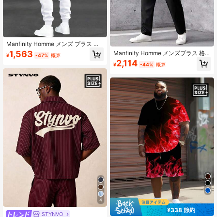
Manfinity Homme メンズ プラス サ
イズ レター & アイ プリント T シャ
1,563
Manfinity Homme メンズプラス 格
¥
-47%
概算
ツとパンツ セット
子縞プリント ＆パンツ シャツ
2,114
¥
-44%
概算
4
¥338 節約
STYNVO