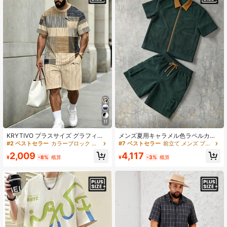
11
KRYTIVO プラスサイズ グラフィテ
メンズ夏用キャラメル色ラペルカラ
ィセット メンズ、ブラック&オレン
ー同色ジッパーコントラストデザイ
#2 ベストセラー
カラーブロック メンズ プラスサイズ Tシャツ セット
#7 ベストセラー
前立て メンズ プラスサイズ シャツセット
ジ コントラスト キングプリント 半
ンダークグリーンコーデュロイセッ
2,009
4,117
袖&ショーツ 2点セット、ルーズフィ
トコントラストコーデュロイセット
¥
-8%
概算
¥
-3%
概算
ット スリム アメストリート カジュ
ルーズ半袖+カーゴショーツカジュア
アル スポーツウェア
ル2点セット