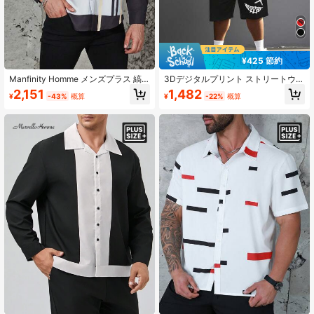
607K フォロワー
4.91
¥425 節約
607K フォロワー
4.91
Manfinity Homme メンズプラス 縞
3Dデジタルプリント ストリートウェ
模様プリント ＆パンツ シャツ
アスタイル メンズ 2点セット、夏カ
2,151
1,482
¥
-43%
概算
¥
-22%
概算
ジュアル 通気性 顔パターン プラス
サイズ メンズセット、プラスサイズ
607K フォロワー
4.91
Tシャツとショーツ 2点スーツ