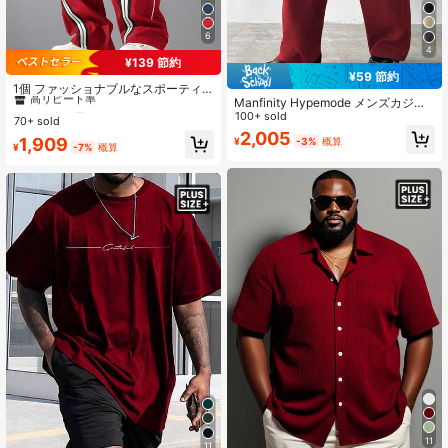
6
4
¥139 節約
#4 ベストセラー
サイドストライプ メンズパンツ
¥59 節約
高リピート率
1個 ファッショナブルなスポーティ
Manfinity Hypemode メンズカジュ
ーカジュアルストレートルーズワイ
#4 ベストセラー
#4 ベストセラー
サイドストライプ メンズパンツ
サイドストライプ メンズパンツ
アル 無地 斜めポケット 厚手 ワイド
100+ sold
ドレッグパンツ、スタイリッシュな
70+ sold
高リピート率
高リピート率
レッグパンツ、秋 日本風パンツ オー
リブテープインサート、コントラス
2,005
#4 ベストセラー
サイドストライプ メンズパンツ
1,909
¥
-3%
概算
バーサイズパンツ ボルドーパンツ レ
トバインディングデザイン、軽量ポ
¥
-7%
概算
高リピート率
ッドメンズパンツ ルーズパンツ ワイ
リエステル素材、ジムウェアやギフ
ドレッグ
トに適しています
11
11