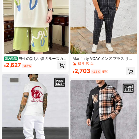
男性の新しい夏のルーズカ
Manfinity VCAY メンズ プラス サイ
国内発送
ジュアルユース香港スタイルショー
ズ チェック カジュアル ツーピース
残り 10 点
2,627
¥
-35%
トパンツ半袖スーツ
セット
2,703
¥
-47%
概算