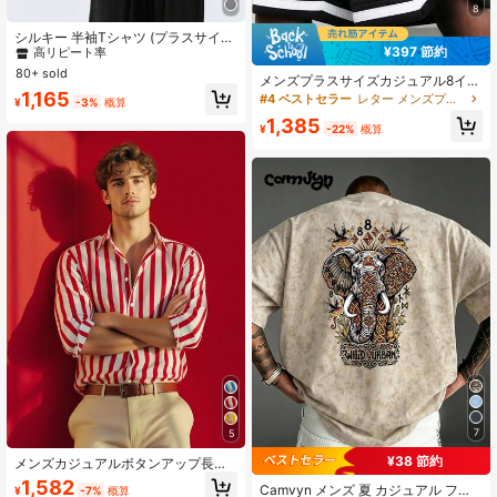
8
#4 ベストセラー
カジュアル - ベーシック メンズプラスサイズTシャツ
高リピート率
シルキー 半袖Tシャツ (プラスサイ
¥397 節約
ズ)、ファッショナブルなカジュアル
#4 ベストセラー
#4 ベストセラー
カジュアル - ベーシック メンズプラスサイズTシャツ
カジュアル - ベーシック メンズプラスサイズTシャツ
通気性抜群、春夏シーズンに最適
80+ sold
高リピート率
高リピート率
メンズプラスサイズカジュアル8イン
#4 ベストセラー
カジュアル - ベーシック メンズプラスサイズTシャツ
1,165
チショーツ、ドローストリングウエ
#4 ベストセラー
レター メンズプラスサイズショーツ
¥
-3%
概算
ストバンド、サイドポケット、ラベ
高リピート率
1,385
ルパッチとストライプヘム、ルーズ
¥
-22%
概算
で通気性のあるストリートバスケッ
トボールショーツ
7
5
¥38 節約
メンズカジュアルボタンアップ長袖
ストライプシャツ、軽量で通気性が
1,582
Camvyn メンズ 夏 カジュアル ファ
¥
-7%
概算
あり、春と夏に適しています。日常