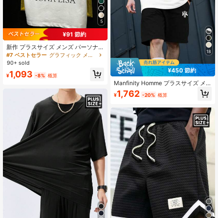
5
¥91 節約
新作 プラスサイズ メンズ パーソナ
18
ライズ アーティスティックプリント
#7 ベストセラー
グラフィック メンズプラスサイズTシャツ
半袖Tシャツ、快適で通気性があり、
90+ sold
夏に最適、ファッション
¥450 節約
1,093
¥
-8%
概算
Manfinity Homme プラスサイズ メ
ンズ ラウンドネック 半袖Tシャツ と
1,762
¥
-20%
概算
カジュアル ドローストリング ウエス
ト ショーツ セット