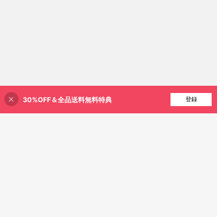
30%OFF＆全品送料無料特典
買い物かごに追加
登録
43% 割引！