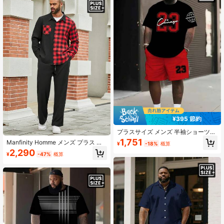
¥395 節約
プラスサイズ メンズ 半袖ショーツセ
ット - ファッショナブルな2点セット
1,751
Manfinity Homme メンズ プラス サ
¥
-18%
概算
スポーツウェア、ラウンドネックTシ
イズ カラー ブロック ギンガム パネ
2,290
ャツにデジタルプリント、ドロース
¥
-47%
概算
ル長袖シャツとズボンのセット
トリングショーツ、軽量で通気性が
あり、カジュアルな外出、スポー
ツ、友人へのギフトに適しています