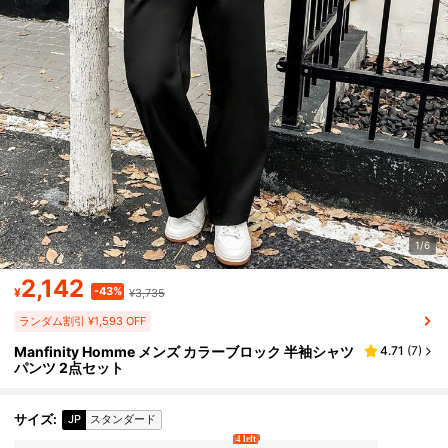
1/6
2,142
-43%
¥
¥3,735
ランダム割引 ¥1,593 OFF
Manfinity Homme メンズ カラーブロック 半袖シャツ
4.71
(
7
)
パンツ 2点セット
サイズ
:
JP
スタンダード
4 left