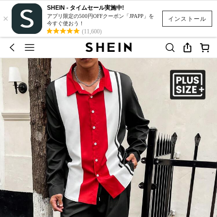
SHEIN - タイムセール実施中!
×
アプリ限定の500円OFFクーポン「JPAPP」を
インストール
今すぐ使おう！
(11,600)