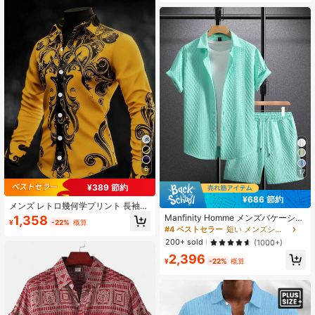
6
17
¥389 節約
¥686 節約
メンズ レトロ幾何学プリント 長袖ボ
タンダウンシャツ、スリムフィット
Manfinity Homme メンズバケーショ
1,358
¥
-22%
概算
ゴシックスタイル カジュアルドレス
ンカジュアルスタイル ジャカード ニ
#4 ベストセラー
短い メンズシャツコーデ
シャツ、ハロウィン、休日、デイリ
ット 半袖シャツ ショーツセット、ハ
200+ sold
(1000+)
ー着用、春秋シーズンに適していま
ワイアンビーチバケーション、音楽
す
2,396
フェスティバル、日常着に最適。彼
¥
-22%
概算
氏や夫への素敵なギフト、快適なア
ウトフィット