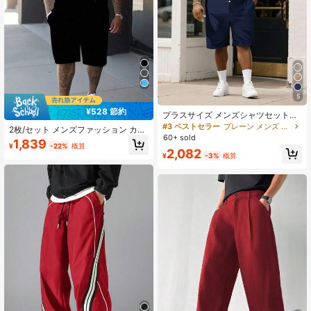
5
¥528 節約
プラスサイズ メンズシャツセット、
半袖シャツとショーツ2点セット、無
#3 ベストセラー
プレーン メンズ プラスサイズ シャツセット
2枚/セット メンズファッション カジ
地 洗濯機で洗えます
60+ sold
ュアル チェック柄 半袖シャツ、軽量
1,839
¥
-22%
概算
で通気性があり、100%ポリエステル
2,082
¥
-3%
概算
製、薄手で通気性のある生地で日常
着、アウトドア旅行、スポーツに適
しています。メンズファッション カ
ジュアル チェック柄 半袖シャツ、軽
量で通気性のある質感