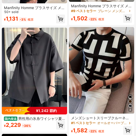
Manfinity Homme プラスサイズ メ
Manfinity Homme プラスサイズ メ
ンズ 無地 半袖 シングルブレスト カ
#9 ベストセラー
プレーン メンズプラスサイズシャツ
ンズ ラウンドネック 半袖Tシャツ、
50+ sold
ジュアル ポケットシャツ フォーマル
夏に最適なファッション性
1,502
1,131
¥
-22%
概算
¥
-3%
概算
4
¥1,242 節約
メンズショートスリーブクルーネッ
男性用の氷糸ワイシャツ夏
国内発送
クニットTシャツ - 黒と白の幾何学
コート新しい中国風紳士服中国風バ
#1 ベストセラー
オールオーバープリント メンズニットトップス
2,229
¥
-36%
柄。快適な柔らかい素材。夏のカジ
ックル上着国潮唐スーツ半袖シャツ
1,582
ュアルウェア、デイリーアウトfit、
¥
-22%
概算
スタイリッシュな外観に最適