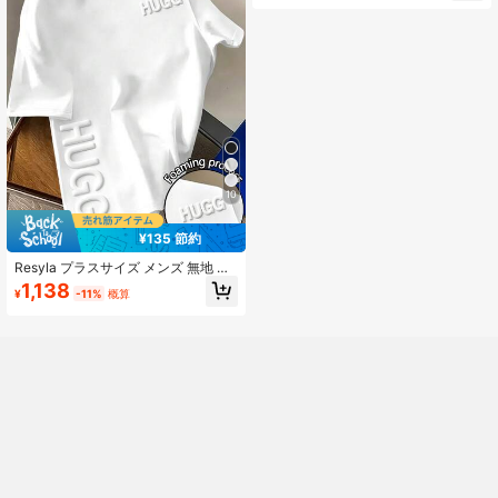
パンツ
10
¥135 節約
Resyla プラスサイズ メンズ 無地 レ
タープリント クルーネック カジュア
1,138
¥
-11%
概算
ル デイリーファッション 半袖Tシャ
ツ