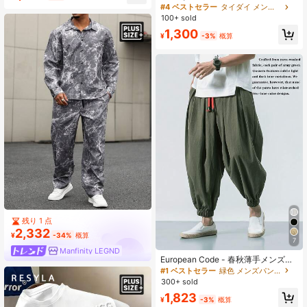
ッション ストリートスタイル エキゾ
#4 ベストセラー
タイダイ メンズTシャツ
着、週末のお出かけ、アウトドアア
チックプリント アシッドウォッシュ
クティビティ、セミフォーマルな場
100+ sold
スリムフィット 半袖Tシャツ
面に適しています。
1,300
¥
-3%
概算
残り 1 点
2,332
¥
-34%
概算
7
Manfinity LEGND
European Code - 春秋薄手メンズ韓
国風グリーンランタンパンツ、ルー
#1 ベストセラー
緑色 メンズパンツ
ズナチュラル素材通気性薄手スタイ
300+ sold
ル/カフスパンツ、アジアプラスサイ
1,823
ズワイドレッグハーレムクロップド
¥
-3%
概算