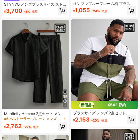
オンブレブルーフレーム柄 プラスサ
STYNVO メンズプラスサイズ ストラ
イズ 半袖セット | 3Dグラフィック
イプ&レタープリントシャツとショー
1,055
3,700
¥
-24%
概算
¥
-5%
概算
ラウンドネック トップス | ストレッ
ツ カジュアルデイリーアウトフィッ
チ通気性ポリエステル | カジュアル
ト
スポーティースタイル | プラスサイ
ズ ルーズフィット | デイリーからパ
ーティーまで着用可能
¥542 節約
5
プラスサイズ メンズ 2点セット、無
Manfinity Homme 2点セット メンズ
地コントラストカラー カーディガン
プラスサイズ ブラック 夏用カジュア
2,153
#6 ベストセラー
プレーン メンズ プラスサイズ シャツセット
¥
-20%
概算
&ショーツ、カジュアル ファッショ
ルグルーブシャツセット、半袖ボタ
2,762
ナブル ミニマリスト 多用途 デイリ
ンダウンシャツ & サイドポケット付
¥
-22%
概算
ーウェア、夏 大学生スタイル クラシ
きウエストゴムパンツ、ストリート
ック通勤半袖シャツ&ショーツセット
ウェアアウトフィット、フォーマル