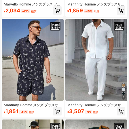
Marvello Homme メンズプラス ツー
Manfinity Homme メンズプラスサイ
トーン ＆パンツ シャツ
ズtシャツ セット 赤と黒のストライ
2,034
1,859
¥
-43%
概算
¥
-45%
概算
プデザイン
4
Manfinity Homme メンズ プラスサ
Manfinity Homme メンズプラスサイ
イズ イヤホンプリント かわいい 2点
ズ 無地 シンプル デイリー 2ピースセ
1,851
3,507
¥
-45%
概算
¥
-3%
概算
セット
ットアップ、プレーンカジュアルセ
ット、外出、フォーマル