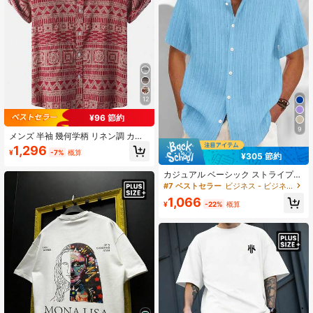
12
¥96 節約
9
メンズ 半袖 幾何学柄 リネン調 カジ
ュアル ビーチ バケーションシャツ
1,296
¥
-7%
概算
(アシンメトリーカット)
¥305 節約
カジュアル ベーシック ストライプ
軽量 プラスサイズ ルーズフィット
#7 ベストセラー
ビジネス - ビジネス通勤 メンズプラスサイズシャツ
半袖シャツ メンズ
1,066
¥
-22%
概算