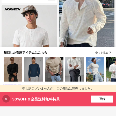
ローブレイヤリング
類似した在庫アイテムはこちら
全てを見る
4
Resyla Men メンズ 無地 ハーフプラ
20
ケット ボタン カジュアル 多用途 長
#3 ベストセラー
秋冬 メンズTシャツ
袖Tシャツ
700+ sold
NORVETH
1,125
NORVETH メンズ 夏 カジュアル フ
申し訳ございませんが、この商品は完売しました。
¥
ィット スリムフィット 無地 クルー
100+ sold
ネック Tシャツ 標準サイズ ホワイト
1,372
¥
30%OFF＆全品送料無料特典
完売
登録