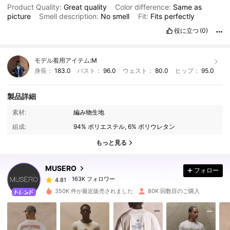
Product Quality:
Great
quality
Color difference:
Same
as
picture
Smell description:
No
smell
Fit:
Fits
perfectly
役に立つ
(0)
モデル着用アイテム:
M
身長：
183.0
バスト：
96.0
ウェスト：
80.0
ヒップ：
95.0
製品詳細
163K フォロワー
4.81
素材:
編み物生地
組成:
94% ポリエステル, 6% ポリウレタン
163K フォロワー
4.81
もっと見る
MUSERO
フォロー
163K フォロワー
4.81
r***t
は
1日前
に購入しました
350K 件が最近販売されました
80K 回数目のご購入
163K フォロワー
4.81