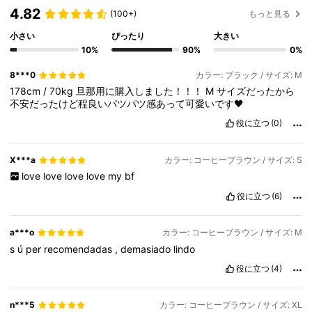
4.82
(100+)
もっと見る
小さい
ぴったり
大きい
10%
90%
0%
8***0
カラー: ブラック / サイズ: M
178cm
/
70kg
旦那用に購入しました！！！
M
サイズだったから
不安だったけど程良いパツパツ感あって可愛いです🖤
役に立つ
(0)
X***a
カラー: コーヒーブラウン / サイズ: S
love
love
love
love
my
bf
役に立つ
(6)
a***o
カラー: コーヒーブラウン / サイズ: M
s
ú
per
recomendadas
,
demasiado
lindo
役に立つ
(4)
n***5
カラー: コーヒーブラウン / サイズ: XL