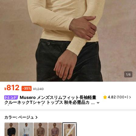
1/6
812
-35%
¥
¥1,249
Musero メンズスリムフィット長袖軽量
4.82
(
100+
)
クルーネックTシャツ トップス 秋冬必需品カ
プセルワードローブレイヤリング
カラー: ベージュ