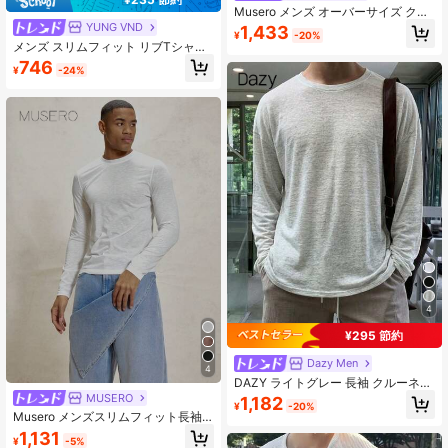
Musero メンズ オーバーサイズ クル
ーネック 長袖 プレーン Tシャツ カプ
YUNG VND
1,433
¥
-20%
セルワードローブ レイヤリング 春夏
メンズ スリムフィット リブTシャ
ツ、スリムフィット ノースリーブT
746
¥
-24%
シャツ、控えめな純白ニットトッ
プ、高弾性ミニマリストアンダーシ
ャツ
4
¥295 節約
Dazy Men
4
DAZY ライトグレー 長袖 クルーネッ
ク 薄手 メンズTシャツ
MUSERO
1,182
¥
-20%
Musero メンズスリムフィット長袖
ライトウェイトクルーネックTシャツ
1,131
¥
-5%
トップス 春夏必需品カプセルワード