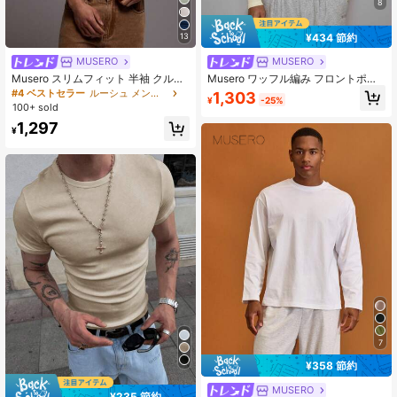
8
¥434 節約
13
MUSERO
MUSERO
Musero スリムフィット 半袖 クルー
Musero ワッフル編み フロントポッ
ネック ベーシック 無地Tシャツ エッ
パー 長袖トップ レイヤリング 春夏
#4 ベストセラー
ルーシュ メンズTシャツ
1,303
¥
-25%
センシャル オールシーズン対応 春夏
100+ sold
カプセル
1,297
¥
7
¥358 節約
MUSERO
¥235 節約