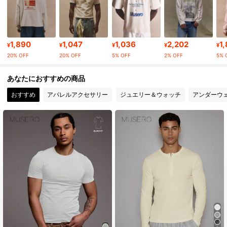
163K フォロワー
4.81
163K フォロワー
4.81
1,890
1,047
1,036
2,202
1
¥
¥
¥
¥
¥
20% OFF
20% OFF
5% OFF
2% OFF
5% 
163K フォロワー
4.81
あなたにおすすめの商品
おすすめ
アパレルアクセサリー
ジュエリー＆ウォッチ
アンダーウ
163K フォロワー
4.81
163K フォロワー
4.81
163K フォロワー
4.81
163K フォロワー
4.81