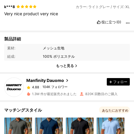
k***8
カラー: ライトグレー / サイズ: XL
Very
nice
product
very
nice
役に立つ
(0)
製品詳細
104K フォロワー
4.88
素材:
メッシュ生地
組成:
100% ポリエステル
104K フォロワー
4.88
もっと見る
Manfinity Dauomo
フォロー
104K フォロワー
4.88
m***6
は
1日前
に購入しました
1.3M 件が最近販売されました
820K 回数目のご購入
104K フォロワー
4.88
マッチングスタイル
あなたにおすすめ
104K フォロワー
4.88