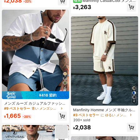
2,038
Manfinity CasualCool メンズ
NEW
¥
-22%
夏カジュアルシャツとロングパンツ
3,263
¥
セット
7
¥416 節約
4
メンズ ルーズ カジュアルファッショ
ン 2点セット、半袖オープンフロン
#9 ベストセラー
青い メンズシャツコーデ
Manfinity Homme メンズ 半袖クル
トトップとショーツ、カラーブロッ
ーネックTシャツ&ショーツセット、
1,665
#3 ベストセラー
に ゆるい メンズTシャツコーデ
クパッチワークスタイルシャツとド
¥
-20%
ルーズフィット、メンズ カラーブロ
200+ sold
ローストリングショーツ
ック クルーネック 半袖 カジュアルT
2,038
シャツとドローストリングウエスト
¥
ショーツセット、ブラウン&アプリコ
ット カラーブロック メンズTシャツ