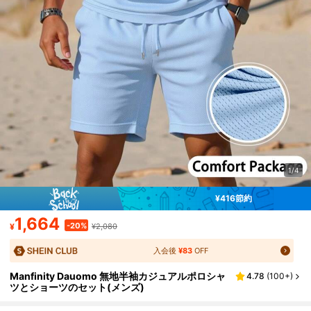
1/4
¥416節約
1,664
-20%
¥
¥2,080
入会後
¥83
OFF
Manfinity Dauomo 無地半袖カジュアルポロシャ
4.78
(
100+
)
ツとショーツのセット(メンズ)