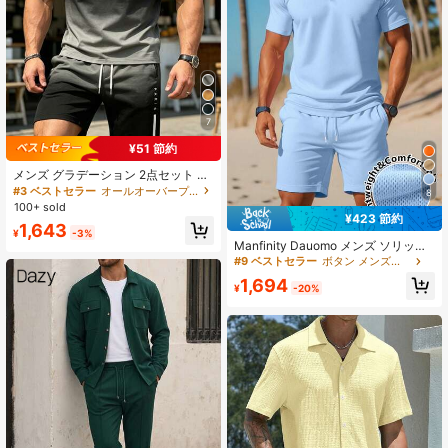
7
¥51 節約
メンズ グラデーション 2点セット ト
ップス&ショーツ、プリント「PARI
#3 ベストセラー
オールオーバープリント メンズTシャツコーデ
8
S」クルーネック 半袖Tシャツ、ドロ
100+ sold
ーストリング&ポケット付きショー
¥423 節約
1,643
ツ、カジュアルファッションアウト
¥
-3%
フィット、夏のアウトドアウェアに
Manfinity Dauomo メンズ ソリッド
適しています、100%ポリエステル、
カラー 半袖 ポロシャツとドロースト
#9 ベストセラー
ボタン メンズポロシャツ
軽量素材、ストリートウェア
リングショーツ 夏のカジュアルアウ
1,694
トフィット
¥
-20%