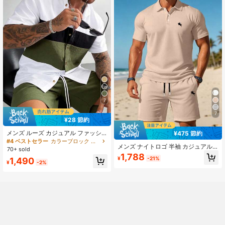
7
7
¥28 節約
メンズ ルーズ カジュアル ファッシ
¥475 節約
ョン 2点セット、半袖オープンフロ
#4 ベストセラー
カラーブロック メンズシャツコーデ
メンズ ナイトロゴ 半袖 カジュアル
ントシャツとショーツ、カラーブロ
70+ sold
通勤 ルーズ ポロシャツ＆ドロースト
ックパッチワークデザイン、ドロー
1,788
¥
-21%
1,490
リング ショーツ セット、軽量で快
ストリングショーツシリーズ、リゾ
¥
-2%
適、夏、ビーチ、海辺、自宅、アウ
ートウェア
トドアに適した、モダン