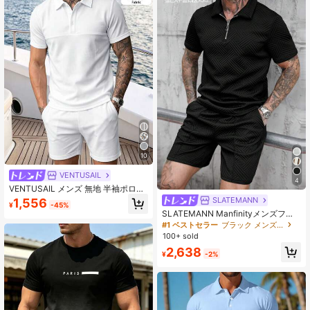
セット、ファッショナブルなNYレタ
ープリント、オールドマネースタイ
ル、デイリーカジュアル、週末のお
出かけ、アウトドアアクティビテ
ィ、旅行アドベンチャー、リラック
スした職場環境またはセミフォーマ
ルな場面、ボーイフレンド/夫へのギ
フト、記念日/誕生日パーティー、夏
休みウェディング、春/夏ファッショ
ンセット、ホリデー
10
VENTUSAIL
4
VENTUSAIL メンズ 無地 半袖ポロシ
ャツ＆ショーツ カジュアル デイリー
SLATEMANN
1,556
¥
-45%
セット
SLATEMANN Manfinityメンズファ
ッショナブル3Dテクスチャーカジュ
#1 ベストセラー
ブラック メンズポロシャツ
アルポロセット
100+ sold
2,638
¥
-2%