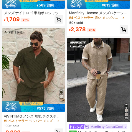
¥569 節約
¥613 節約
メンズ ナイトロゴ 半袖ポロシャツ、
Manfinity Homme メンズバケーショ
カジュアル通勤 ルーズフィット トッ
ンカジュアルスタイル、ファッショ
#4 ベストセラー
青い メンズシャツコーデ
1,709
¥
-25%
プスとドローストリングショーツセ
ナブルな半袖シャツとショーツのセ
50+ sold
ット、ネイビーブルー、夏に最適、
ット、ハワイアンビーチバケーショ
2,378
軽量 ルーズ 快適、ビーチ、海辺、ホ
ン、音楽フェスティバル、日常着、
¥
-20%
ーム、アウトドア、リゾートウェア
彼氏や夫へのギフト。居心地の良い
に最適
アウトフィット
¥575 節約
VIVINTIMO メンズ 無地 テクスチャ
19
ード 半袖ポロシャツ ショーツ 2点セ
#1 ベストセラー
ジッパー メンズポロシャツ
ット、快適なアウトフィット、ホリ
100+ sold
Manfinity CasualCool
デー