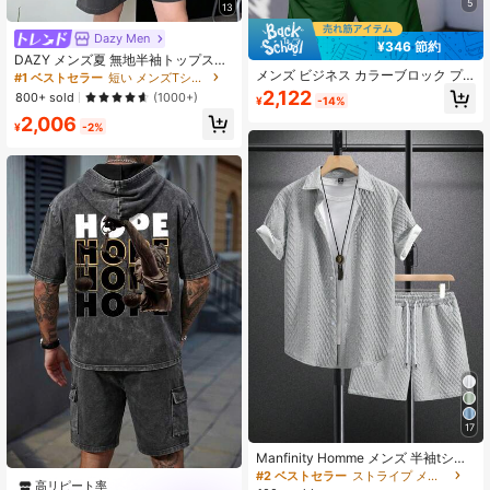
5
13
Dazy Men
¥346 節約
DAZY メンズ夏 無地半袖トップス&
メンズ ビジネス カラーブロック プ
ショーツ 2点セット、快適なアウト
#1 ベストセラー
短い メンズTシャツコーデ
リント 半袖 ポロシャツ 短パンセッ
フィット
2,122
800+ sold
(1000+)
¥
-14%
ト
2,006
¥
-2%
17
Manfinity Homme メンズ 半袖tシャ
ツ＆ショートパンツ セット
#2 ベストセラー
ストライプ メンズシャツコーデ
高リピート率