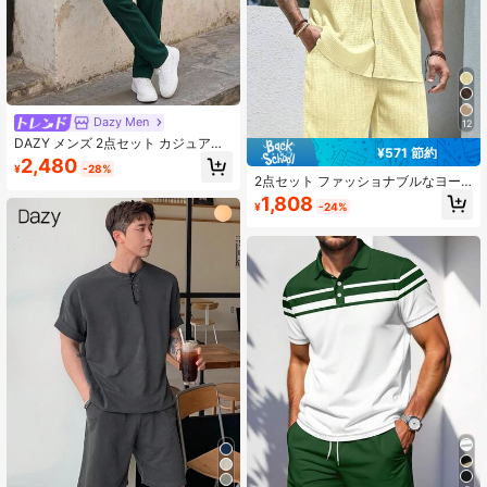
Dazy Men
12
DAZY メンズ 2点セット カジュアル
¥571 節約
無地 ダブルポケット ラペル 長袖シ
2,480
¥
-28%
ャツ + ロングパンツ
2点セット ファッショナブルなヨー
ロッパ風ジャカード カジュアルブラ
1,808
¥
-24%
ンド ルーズ 半袖シャツ&パンツスー
ツ、多用途ビーチホリデーアウトフ
ィット、夫/彼氏へのギフトに最適、
リゾートウェア