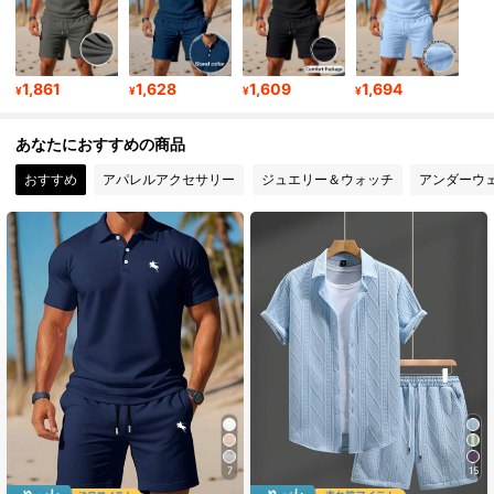
104K フォロワー
4.88
104K フォロワー
4.88
1,861
1,628
1,609
1,694
¥
¥
¥
¥
あなたにおすすめの商品
104K フォロワー
4.88
おすすめ
アパレルアクセサリー
ジュエリー＆ウォッチ
アンダーウ
104K フォロワー
4.88
104K フォロワー
4.88
104K フォロワー
4.88
7
15