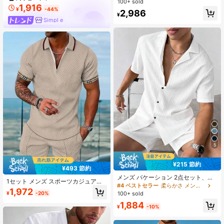
100+ sold
1,916
¥
-44%
2,986
¥
Simpl e
5
¥215 節約
¥493 節約
メンズ バケーション 2点セット、オ
1セット メンズ スポーツカジュアル
ールドマネー テクスチャードファブ
#4 ベストセラー
柔らかさ メンズシャツコーデ
スーツ、ジャガード&プリントポロシ
1,972
リック 無地 キューバンカラー ボタ
¥
-20%
100+ sold
ャツVネック、ショーツ、夏
ンアップシャツ、ウエストゴム ショ
1,884
ーツ、リラックスフィット ユニセッ
¥
-10%
クス ホワイトリネン、夫