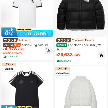
¥11,299 節約
Adidas
The North Face
adidas Originals 3スト
The North Face 顧客が返品
国内発送
4,678
ライプス バレンタイン限定モデル ボ
してきた商品は、完璧な状態だっ
残り 2 点
¥
-71%
ーダー半袖Tシャツ 通気性 ソフトで
た。NO返品・交換 ダウンブラウソ
割引金額 ¥11,299
29,633
快適 ホワイト
ン メンズ レディース ユニセックス
¥
-91%
QuickShip
軽量 暖かい アウトドア 防寒 通勤 カ
QuickShip
ジュアル ジャケット 秋冬 コート 撥
水 おしゃれ NJ1DQ55A