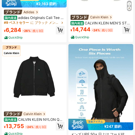
¥2,163 節約
Adidas
Calvin Klein
adidas Originals Cali Tee 配
国内発送
色切替 サイドプリント ストライプ
#9 ベストセラー
に ブラック メンズスポーツジャケット
CALVIN KLEIN MEN'S STA
国内発送
通気性 スポーツ 半袖Tシャツ メンズ
NDARD DOWN JACKET/J326811
14,744
6,284
ブラック
¥
-24%
残り3日
¥
-26%
残り3日
QuickShip
QuickShip
Calvin Klein
CALVIN KLEIN NYLON QUI
国内発送
LTING DOWN BOBMBERJACKET/J
13,755
¥247 節約
¥
-24%
残り3日
326806-BEH/BLACK
QuickShip
メンズ UPF 50+ 日よけ フード付き