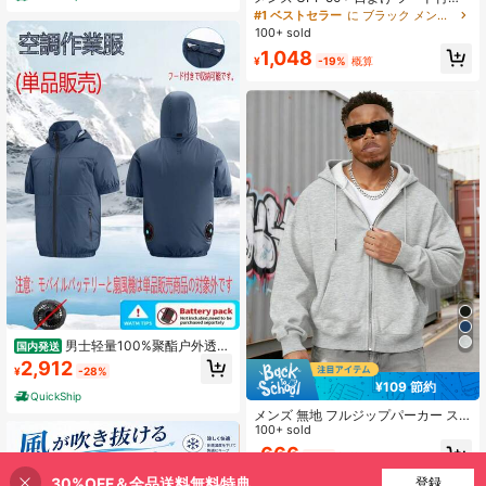
長袖シャツ、日よけ水着、釣りアウ
#1 ベストセラー
に ブラック メンズスポーツジャケット
トドア UVカット 軽量シャツ スポー
100+ sold
ツ
1,048
¥
-19%
概算
男士轻量100%聚酯户外透气
国内発送
短袖衬衫 - 夏季活动、徒步旅行、骑
2,912
¥
-28%
行及钓鱼专用，带口袋，可机洗宽松
¥109 節約
款蓝色休闲上衣，不含风扇和电源
QuickShip
メンズ 無地 フルジップパーカー ス
ウェットシャツ 多ポケット、アウト
100+ sold
ドア デイリー着用、春秋スポーツ用
666
¥
-14%
概算
に適しています
30%OFF＆全品送料無料特典
買い物かごに追加
登録