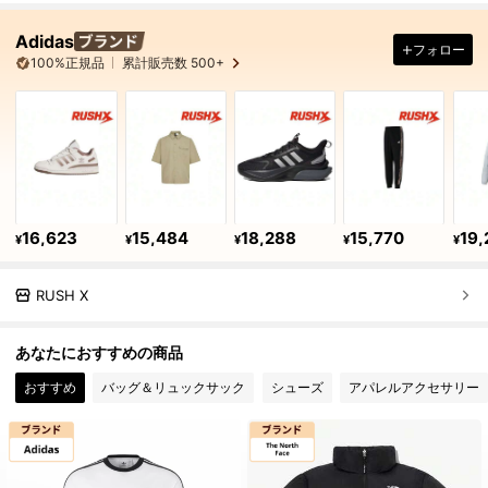
Adidas
フォロー
100%正規品
累計販売数 500+
16,623
15,484
18,288
15,770
19,
¥
¥
¥
¥
¥
RUSH X
あなたにおすすめの商品
おすすめ
バッグ＆リュックサック
シューズ
アパレルアクセサリー