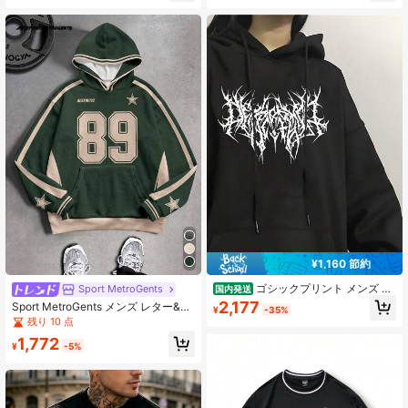
動に適しており、カップルへのギフ
トにも最適。素材は100%ポリエステ
ル、複数の色展開。
¥1,160 節約
ゴシックプリント メンズ パ
Sport MetroGents
国内発送
ーカー 冬服 ストリート フード付き
2,177
Sport MetroGents メンズ レター&ナ
¥
-35%
スウェット 男性 クール ブラック ホ
ンバー グラフィック フード付き カ
残り 10 点
ワイト スウェットシャツ デイリー
ジュアル デイリー 長袖 スウェット
ルームウェア メンズ服
1,772
シャツ
¥
-5%