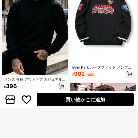
Gym Rark ルーズフィット メンズレ
タープリントクルーネック長袖スウ
902
¥
-36%
ェットシャツ
メンズ 春秋 アウトドア カジュアル
ジャガード スウェットシャツ、多用
396
¥
途クルーネック トップス、日常着、
ホーム、オフィス、キャンプ、集ま
り、スポーツに適しています
買い物かごに追加