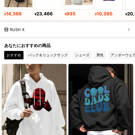
14,366
23,466
935
10,390
20
¥
¥
¥
¥
¥
RUSH X
あなたにおすすめの商品
おすすめ
バッグ＆リュックサック
シューズ
男性
アンダーウェ