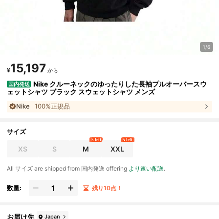
1/6
15,197
¥
から
Nike クルーネックのゆったりした長袖プルオーバースウ
国内発送
ェットシャツ ブラック スウェットシャツ メンズ
Nike
100%正規品
サイズ
5 left
5 left
XS
S
M
XXL
All サイズ are shipped from 国内発送 offering
より速い配送
.
数量:
残り10点！
お届け先
Japan