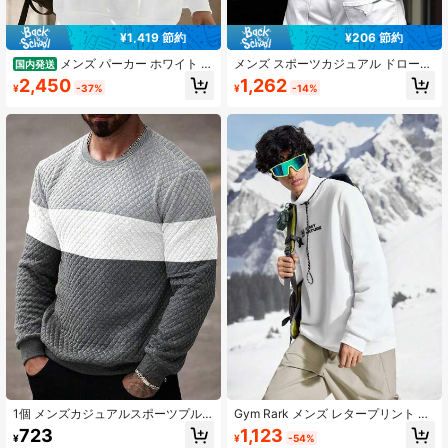
¥1,419 節約
¥206 節約
メンズ パーカー ホワイト グ
メンズ スポーツカジュアル ドロース
国内発送
ラフィック ストリートウェア プレミ
トリング スウェットシャツ、"COOL
2,450
1,262
¥
-37%
¥
-14%
アムコットン クルーネック イージー
DADS CLUB"グラフィックプリン
フィット 快適 ステートメントプリン
ト、アウトドアに暖かく快適、友
ト
人、チーム、クラブ、冬のアウトド
ア、デイリーカジュアル、ジムワー
クアウト、クリスマス、父の誕生日
ギフトに最適、軽量スポーツパーカ
ー、スポーツ、ハイキング、釣りに
多用途
1個 メンズカジュアルスポーツプル
Gym Rark メンズ レタープリント ス
オーバー、スリムフィット、ジャカ
タンドカラー 長袖 ルーズ アウトド
1,123
723
¥
-54%
¥
ードデザイン。自宅やアウトドア活
アパーカー