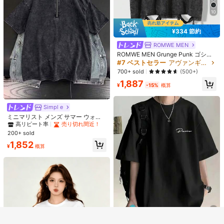
売り切れ間近！
10
¥334 節約
ROMWE MEN
ROMWE MEN Grunge Punk ゴシッ
ク調 メンズ 目の詳細なグラフィック
#7 ベストセラー
アヴァンギャルド - ヒップホップストリートウェア メンズTシャツ
入りTシャツ、ハロウィン、2000年
700+ sold
(500+)
代スタイル
1,887
¥
-15%
概算
#2 ベストセラー
ジッパー メンズTシャツ
Simpl e
高リピート率
売り切れ間近！
ミニマリスト メンズ サマー ウォッ
シュ加工 ジップアップ 半袖Tシャツ
#2 ベストセラー
#2 ベストセラー
ジッパー メンズTシャツ
ジッパー メンズTシャツ
200+ sold
高リピート率
高リピート率
売り切れ間近！
売り切れ間近！
#2 ベストセラー
ジッパー メンズTシャツ
1,852
¥
概算
高リピート率
売り切れ間近！
類似した在庫アイテムはこちら
全てを見る
申し訳ございませんが、この商品は完売しました。
完売