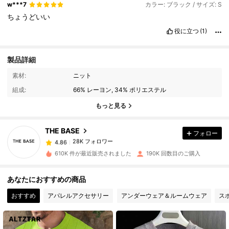
w***7
カラー: ブラック / サイズ: S
ちょうどいい
役に立つ
(1)
製品詳細
素材:
ニット
28K フォロワー
4.86
組成:
66% レーヨン, 34% ポリエステル
もっと見る
28K フォロワー
4.86
THE BASE
フォロー
28K フォロワー
4.86
610K 件が最近販売されました
190K 回数目のご購入
28K フォロワー
4.86
あなたにおすすめの商品
おすすめ
アパレルアクセサリー
アンダーウェア＆ルームウェア
ス
28K フォロワー
4.86