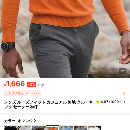
1/7
1,666
-17%
¥
¥2,019
ランダム割引 ¥353 OFF
メンズ ルーズフィット カジュアル 無地 クルーネ
4.87
(
1000+
)
ック セーター 秋冬
カラー: オレンジ