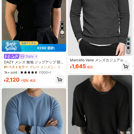
17
¥290 節約
7
Dazy
Marcello Vane メンズカジュアル 無
DAZY メンズ 無地 ジップアップ 部
地クルーネックセーター、秋冬、長
1,645
分プラケット 半袖 カジュアルニット
#1 ベストセラー
グレー メンズニットトップス
¥
概算
袖トップス
トップ、秋冬 クォータージップ メン
1k+ sold
(1000+)
ズ
2,120
¥
-12%
概算