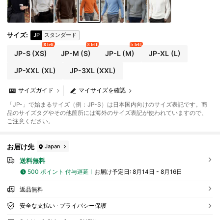
サイズ
:
JP
スタンダード
8 left
8 left
5 left
JP-S
(XS)
JP-M
(S)
JP-L
(M)
JP-XL
(L)
JP-XXL
(XL)
JP-3XL
(XXL)
サイズガイド
マイサイズを確認
「JP-」で始まるサイズ（例：JP-S）は日本国内向けのサイズ表記です。商
品のサイズタグやその他箇所には海外のサイズ表記が使われていますので、
ご注意ください。
お届け先
Japan
送料無料
500 ポイント 付与遅延
お届け予定日:
8月14日 - 8月16日
返品無料
安全な支払い · プライバシー保護