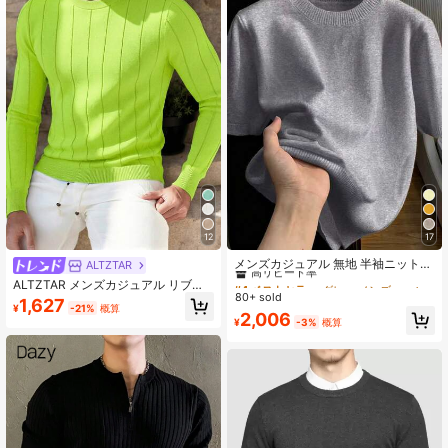
28K フォロワー
4.86
28K フォロワー
4.86
28K フォロワー
4.86
28K フォロワー
4.86
12
17
#4 ベストセラー
グレー メンズニットトップス
高リピート率
28K フォロワー
メンズカジュアル 無地 半袖ニットト
4.86
ALTZTAR
ップ、デイリーウェアや通勤に適し
#4 ベストセラー
#4 ベストセラー
グレー メンズニットトップス
グレー メンズニットトップス
ALTZTAR メンズカジュアル リブニ
ています
80+ sold
高リピート率
高リピート率
ットセーター、ラウンドネック、ミ
1,627
¥
-21%
概算
ニマリストでファッショナブル、デ
#4 ベストセラー
グレー メンズニットトップス
2,006
¥
-3%
概算
28K フォロワー
イリー着用に最適
4.86
高リピート率