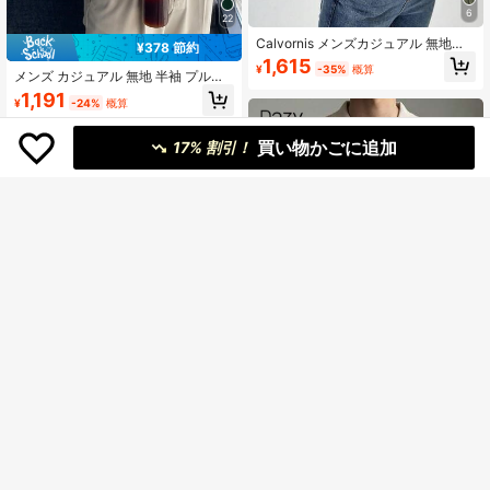
6
22
Calvornis メンズカジュアル 無地ニ
¥378 節約
ットセーター、秋冬ケーブルニット
1,615
¥
-35%
概算
セーター メンズ、長袖トップス
メンズ カジュアル 無地 半袖 プルオ
ーバー ニットトップ、春夏
1,191
¥
-24%
概算
買い物かごに追加
17% 割引！
27
Dazy Men
¥333 節約
DAZY メンズ夏用 半ジップ ソリッド
ALTZTAR
アプリコット色ニットセーター
#2 ベストセラー
襟 メンズニットトップス
ALTZTAR メンズ 無地 Vネック カジ
300+ sold