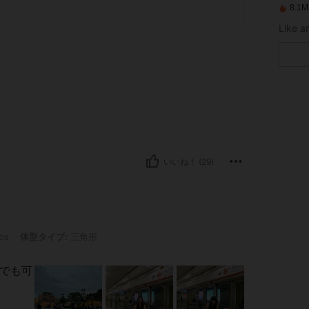
8.
いいね！ (29)
, 体型タイプ: 三角形, カラー: ダークグレー, サイズ: S
lbs
体型タイプ:
三角形
でも可