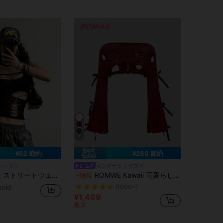
7
¥62 節約
¥280 節約
シック
#シアーミックス
レディース 無地ブラック 中空 クロシェ ノースリーブ ニットトップ
ROMWE Kawaii 可愛らしい柔らかいクロップド ルーズ ホロー リボン 非対称ネック レディースセーター
-16%
sold
(1000+)
¥1,469
概算