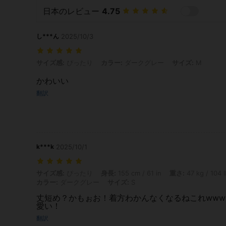
日本のレビュー
4.75
し***ん
2025/10/3
サイズ感: ぴったり, カラー: ダークグレー, サイズ: M
サイズ感:
ぴったり
カラー:
ダークグレー
サイズ:
M
かわいい
翻訳
k***k
2025/10/1
サイズ感: ぴったり, 身長: 155 cm / 61 in, 重さ: 47 kg / 104 lbs
サイズ感:
ぴったり
身長:
155 cm / 61 in
重さ:
47 kg / 104 
カラー:
ダークグレー
サイズ:
S
丈短め？かもぉお！着方わかんなくなるねこれwww
愛い！
翻訳