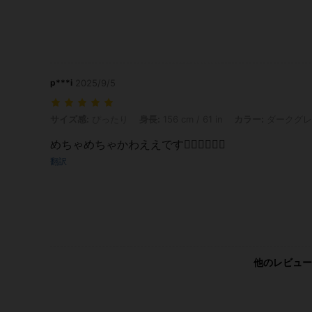
p***i
2025/9/5
サイズ感: ぴったり, 身長: 156 cm / 61 in, カラー: ダークグレー, サイズ:
サイズ感:
ぴったり
身長:
156 cm / 61 in
カラー:
ダークグレ
めちゃめちゃかわええです👍🏼👍🏼👍🏼
翻訳
他のレビュー