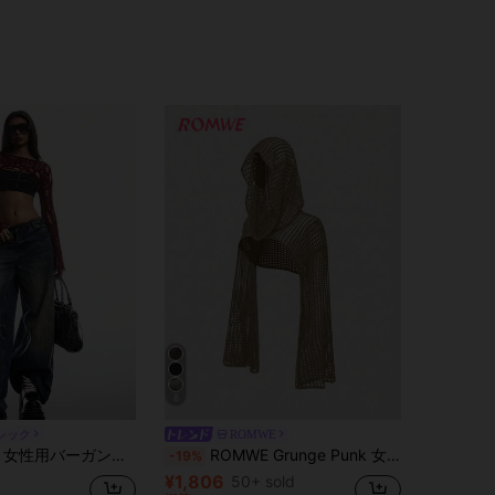
8
シック
ROMWE
ージ加工ボートネック セクシー ロングスリーブ プルオーバー セーター、春夏
ROMWE Grunge Punk 女性用 Y2K アポカリプティック カジュアル フーデッド ニットセーター
-19%
¥1,806
50+ sold