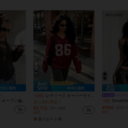
6
¥352 節約
¥662 節約
レディース オーバーサイズ ルーズ スウェットシャツ、カジュアル ナンバープリント エレガント ライトウェイト ホロー ニットトップ 春
#メジー
-24%
ダー ブラック セーター ノンブラ、長袖トップス
StreetHx ストリートウェア 
-6%
売り切れ間近！
¥986
200+ 
¥2,112
70+ sold
概算
概算
高リピート率