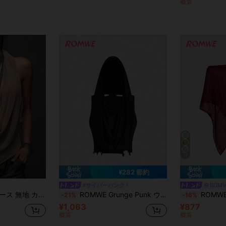
概算
17
¥282 節約
#サイバーパンク
ROM
バックレス ノースリーブ ニットトップ
ROMWE Grunge Punk ウィメンズセーター トップス、バケーション ワストランド ゴシック パンク セクシー フード付きヴィンテージ
ROMWE Hippie ビーチ
-21%
-16%
¥1,063
¥877
概算
概算