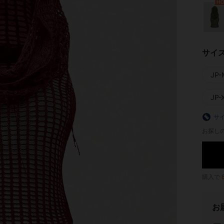
サイ
JP-
JP-
サ
お探し
購入で
お