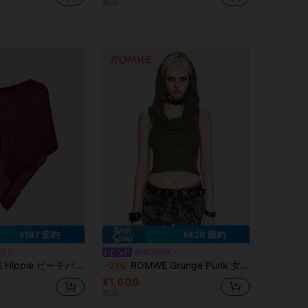
概算
¥167 節約
¥426 節約
WE
ROMWE
バケーション リラックス ラフ 透かし編み ニット レディースニットトップ
ROMWE Grunge Punk 女性用Y2Kソリッドカラークロップド ノースリーブ フーデッド ニットトップ
-21%
¥1,608
概算