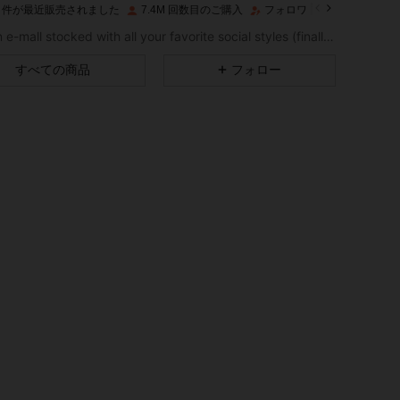
1M 件が最近販売されました
7.4M 回数目のご購入
フォロワー数急増 14%
4.91
27K
4.2M
Like an e-mall stocked with all your favorite social styles (finally). Put your aesthetic on lock with the ROMWE apparel and decor you've seen - and loved - online, plus all the dark pop pieces you never knew you needed.
すべての商品
フォロー
4.91
27K
4.2M
4.91
27K
4.2M
4.91
27K
4.2M
4.91
27K
4.2M
4.91
27K
4.2M
4.91
27K
4.2M