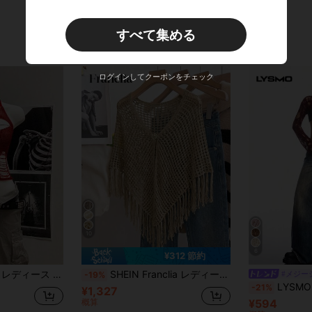
すべて集める
ログインしてクーポンをチェック
10
6
¥312 節約
ッドブラック 中空 クロシェ ノースリーブ ニットトップ
SHEIN Franclia レディース カーキ オープンワークニット カバーアップ、夏 ボヘミアン ジャマイカン カジュアル バケーション シングルボタン、フリンジヘム コースタル ビーチ バケーションスタイル
#メジー
-19%
LYSMO 女性用バーガンディ色ダメ
-21%
¥1,327
概算
¥594