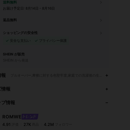
送料無料
お届け予定日:
8月14日 - 8月16日
返品無料
ショッピングの安全性
安全な支払い
プライバシー保護
SHEIN が販売
SHEIN から発送
情報
プルオーバー,摩擦に対する色堅牢度,家庭での洗濯後の生地の寸法変化,ドレープ,
4.91
27K
4.2M
ズ情報
ップ情報
4.91
27K
4.2M
ROMWE
4.91
27K
4.2M
評価
商品
フォロワー
p***t
は
1日前
に購入しました