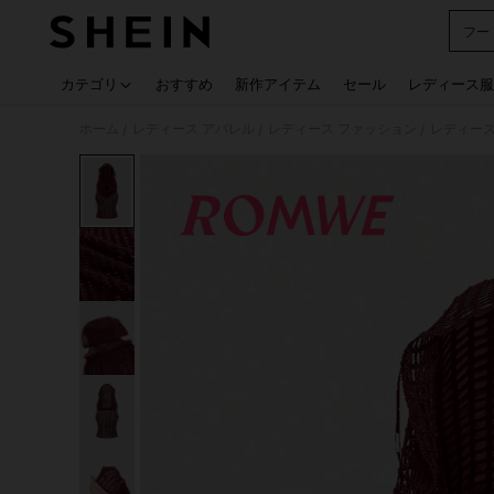
フー
Use up
カテゴリ
おすすめ
新作アイテム
セール
レディース服
ホーム
レディース アパレル
レディース ファッション
レディース
/
/
/