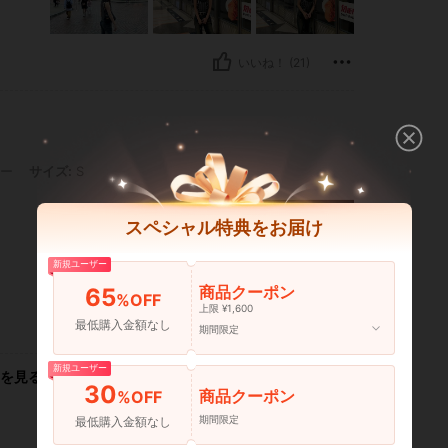
いいね！ (21)
 S
ー
サイズ:
S
スペシャル特典をお届け
新規ユーザー
商品クーポン
65
%OFF
上限 ¥1,600
最低購入金額なし
いいね！ (15)
期間限定
新規ユーザー
を見る
30
商品クーポン
%OFF
期間限定
最低購入金額なし