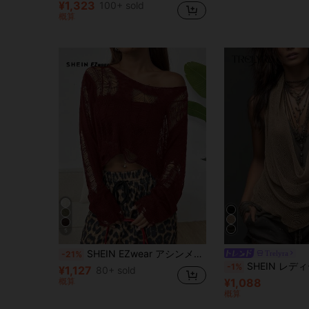
¥1,323
100+ sold
概算
5
SHEIN EZwear アシンメトリー ディストレス カジュアル レディーススウェター
Trelyra
-21%
SHEIN レディース 無地 カウルネック 
-1%
¥1,127
80+ sold
概算
¥1,088
概算