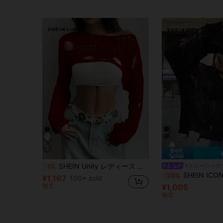
5
SHEIN Unity レディース 無地 アシンメトリーネックライン ダメージ加工 長袖 プルオーバー セーター
#メジーシック
-1%
SHEIN ICON オープン編み ドロップショル
-26%
¥1,167
100+ sold
概算
¥1,005
概算