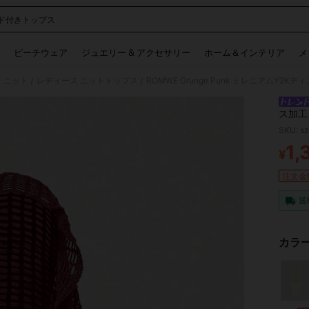
ド付きトップス
 and down arrow keys to navigate search 検索履歴 and 人気ワード. Press Enter to 
ビーチウェア
ジュエリー & アクセサリー
ホーム＆インテリア
メ
 ニット
レディース ニットトップス
ROMWE Grunge Punk ミレニアム
/
/
ス加工
SKU: s
1,
¥
PR
注文金額
送
カラー