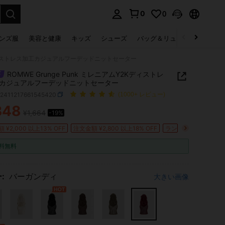
0
0
select.
ンズ服
美容と健康
キッズ
シューズ
バッグ＆リュック
下着＆
Y2Kディストレス加工カジュアルフーデッドニットセーター
ROMWE Grunge Punk ミレニアムY2Kディストレ
カジュアルフーデッドニットセーター
z2411217661545420
(1000+ レビュー)
348
¥1,664
-19%
ICE AND AVAILABILITY
 ¥2,000 以上13% OFF
注文金額 ¥2,800 以上18% OFF
ランダム割引 ¥316 O
料無料
:
バーガンディ
大きい画像