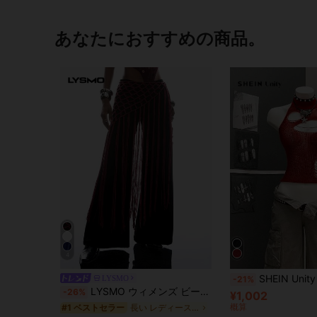
あなたにおすすめの商品。
4
SHEIN Unity レディース ストリートウェア ソリ
LYSMO
-21%
LYSMO ウィメンズ ビーチ/バケーション フリンジ ニットスカート
-26%
¥1,002
概算
長い レディースセータースカート
#1 ベストセラー