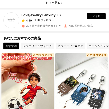
もっと見る
1.5K フォロワー
4.89
Lovejewelry Lanxinyu
フォロー
1.5K フォロワー
4.89
32K 件が最近販売されました
7.8K 回数目のご購入
1.5K フォロワー
4.89
あなたにおすすめの商品
おすすめ
ジュエリー＆ウォッチ
ビューティー&ケア
ホーム＆インテ
1.5K フォロワー
4.89
1.5K フォロワー
4.89
1.5K フォロワー
4.89
1.5K フォロワー
4.89