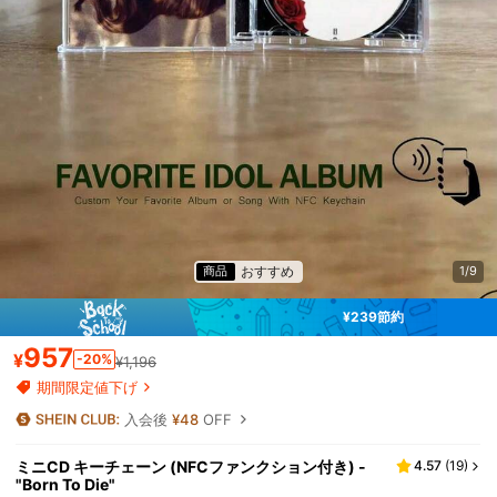
おすすめ
商品
1/9
¥239節約
957
¥
-20%
¥1,196
期間限定値下げ
入会後
¥48
OFF
ミニCD キーチェーン (NFCファンクション付き) -
4.57
(
19
)
"Born To Die"