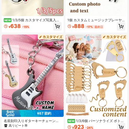
1.5K フォロワー
4.89
1.5K フォロワー
1/3/5個 カスタマイズ写真入り
1個 カスタムミュージックプレーヤ
4.89
NEW
フットボールアクリルキーチェー
ーキーチェーン、カップル写真付き
638
888
¥
-15%
¥
-17%
最終日
ン、パーソナライズされたカートゥ
のパーソナライズされたバレンタイ
ーンフットボールゴールキーパー選
ンデーギフトに最適です。あなた自
手キーチェーン、ファン向けカスタ
身の写真またはあなたの写真をプリ
1.5K フォロワー
4.89
マイズ顔写真キーチェーン、スポー
ントできます
ツテーマバッグペンダント、フット
ボールファン向けギフト、パーソナ
ライズ写真キーチェーン、アクリル
キーチェーン、カスタマイズカート
ゥーンポートレートキーチェーン
¥67 節約
名前刻印入りギターキーチェーン、
1/3/6個 パーソナライズ ボトル
NEW
音楽愛好家向けパーソナライズキー
オープナー キーチェーンセット、カ
高リピート率
923
¥
-24%
チェーン、カスタムレターデザイン
スタマイズギフト ボトルオープナー