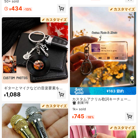
50+ sold
の記念品
シフォンバッグ、カード、ジュート
434
ロープ付き、多機能装飾アクセサリ
¥
-13%
ー
ギターとマイクなどの音楽要素をあ
¥163 節約
しらった、パーソナライズ画像付き
#9 ベストセラー
に カスタマイズされたキーホルダーとアクセサリー
1,088
¥
カスタムアクリルキーホルダー。音
創業1年
カスタムアクリル歌詞キーチェーン
楽好きへのサプライズギフトに最適
- 透明アルバムペンダント、音楽愛
#9 ベストセラー
#9 ベストセラー
に カスタマイズされたキーホルダーとアクセサリー
に カスタマイズされたキーホルダーとアクセサリー
好家と友人への完璧なギフト、カラ
1k+ sold
創業1年
創業1年
フルでかわいい魅力的な、楽しくか
#9 ベストセラー
に カスタマイズされたキーホルダーとアクセサリー
745
わいいスタイル、Y2Kヴィンテー
¥
-18%
創業1年
ジ、ファッショナブルで多用途、男
女兼用、カジュアルで多用途、カス
タマイズ可能、パーソナライズ、ユ
ニーク、彼と彼女への理想的なギフ
ト