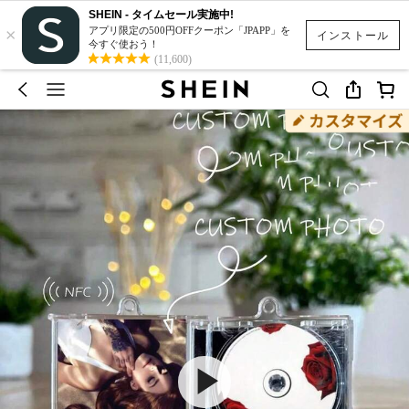
SHEIN - タイムセール実施中!
×
アプリ限定の500円OFFクーポン「JPAPP」を
インストール
今すぐ使おう！
(11,600)