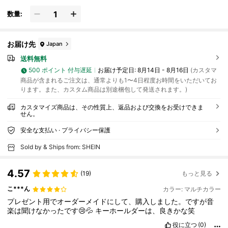
数量:
お届け先
Japan
送料無料
500 ポイント 付与遅延
お届け予定日:
8月14日 - 8月16日
(カスタマ
商品が含まれるご注文は、通常よりも1〜4日程度お時間をいただいてお
ります。また、カスタム商品は別途梱包して発送されます。)
カスタマイズ商品は、その性質上、返品および交換をお受けできま
せん。
安全な支払い · プライバシー保護
Sold by & Ships from: SHEIN
4.57
(19)
もっと見る
こ***ん
カラー: マルチカラー
プレゼント用でオーダーメイドにして、購入しました。ですが音
楽は聞けなかったです😢💦
キーホールダーは、良きかな笑
役に立つ
(0)