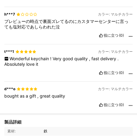
h***7
カラー: マルチカラー
プレビューの時点で裏面ズレてるのにカスタマーセンターに言っ
ても塩対応であしらわれた泣
役に立つ
(0)
t***1
カラー: マルチカラー
Wonderful
keychain
!
Very
good
quality
,
fast
delivery
.
Absolutely
love
it
役に立つ
(0)
d***o
カラー: マルチカラー
bought
as
a
gift
,
great
quality
役に立つ
(0)
製品詳細
1.5K フォロワー
4.89
素材:
鉄