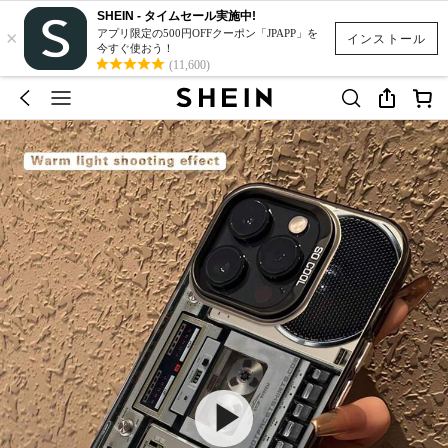
SHEIN - タイムセール実施中!
×
アプリ限定の500円OFFクーポン「JPAPP」を
インストール
今すぐ使おう！
(11,600)