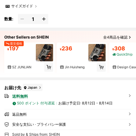
サイズガイド
数量:
Other Sellers on SHEIN
全4商品を確認
最安価格
197
236
308
¥
¥
¥
QuickShip
SZ JUNLIAN
Jin Huisheng
Design Cas
お届け先
Japan
送料無料
500 ポイント 付与遅延
お届け予定日:
8月12日 - 8月14日
返品無料
安全な支払い · プライバシー保護
Sold by & Ships from: SHEIN