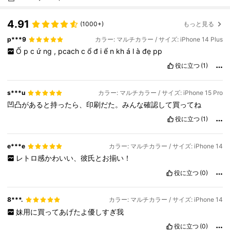
4.91
(1000+)
もっと見る
p***9
カラー: マルチカラー / サイズ: iPhone 14 Plus
Ố
p
c
ứ
ng
,
pcach
c
ổ
đ
i
ể
n
kh
á
l
à
đẹ
pp
役に立つ
(1)
s***u
カラー: マルチカラー / サイズ: iPhone 15 Pro
凹凸があると持ったら、印刷だた。みんな確認して買ってね
役に立つ
(1)
e***e
カラー: マルチカラー / サイズ: iPhone 14
レトロ感かわいい、彼氏とお揃い！
役に立つ
(0)
8***.
カラー: マルチカラー / サイズ: iPhone 14
妹用に買ってあげたよ優しすぎ我
役に立つ
(0)