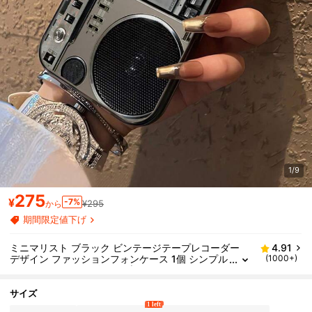
1/9
275
¥
-7%
¥295
から
期間限定値下げ
ミニマリスト ブラック ビンテージテープレコーダー
4.91
デザイン ファッションフォンケース 1個 シンプル
(1000+)
スピリチュアル デザイン ブラックフォンケース
プリント シミュレーションテープレコーダーパターン
自分用 クリスマスギフト 誕生日 記念日に最適 iPhone
サイズ
11 12 13 14 11Promax 12Promax 13Promax 14Proma
1 left