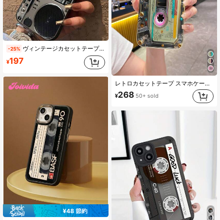
26K フォロワー
4.96
26K フォロワー
4.96
ヴィンテージカセットテーププレーヤープリントスマホケース、3Dメタリックテクスチャ耐衝撃フルカメラ保護カバー、X/Xs/Xsmax/7/8/7P/8P/17/16/11/12/13/14/15/7/8/16Pro/16Plus/16ProMax/17Pro/17e/17ProMax/SEおよびGalaxy/A55/A54/A14/A12/A13/A15/A32/A33/A24/A52S/S20/S21/S22/S23/S24/S25/S23Plus/S24Ultra/S25//S25ULTRA/A15/A33/A23/S26/S26PLUS/S26ULTRA/A17/A16/A56/A57対応
-25%
197
¥
26K フォロワー
4.96
レトロカセットテープ スマホケース 1個 Apple、Galaxy、Infinix、Redmi、OPPO、VIVO、Realmeに対応
268
¥
50+ sold
26K フォロワー
4.96
¥48 節約