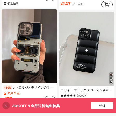
247
低返品率
¥
50+ sold
レトロラジオデザインのマットな落下防止保護スマホケース1個。iPhone 11、12、13、14、15、16 Pro Max、X、XS、XR、16E、15 Plusに対応。Galaxy A03、A05、A05S、A12、A14、A15、A32 4G/5G、A35、A52/A52s 5Gに対応。OPPO A16、A17、A36、A57 4G、A58 4G、A60、A78 4G、A94、A95に対応。防水、耐衝撃、傷防止。国際版。国内版ではありません。
-40%
ホワイト ブラック スローガン要素 ファッション パファースタイル スマホケース イザヤ書 60:22 十字架プリント ブラック スマホケース 時が来れば主がそれを実現してくださる 聖句プリント レンズ保護スマホケース 個人用またはギフト用 iPhone 17 Pro Max対応 イースター 春 誕生日プレゼント
残り 9 点
(1000+)
176
¥
236
¥
200+ sold
30%OFF＆全品送料無料特典
買い物かごに追加
登録
7% 割引！
高リピート率
高リピート率