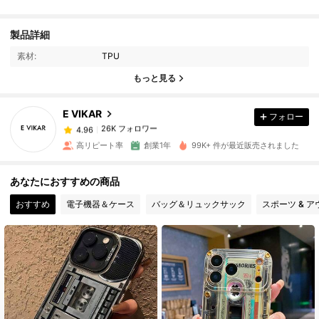
26K フォロワー
製品詳細
4.96
素材:
TPU
26K フォロワー
もっと見る
4.96
E VIKAR
フォロー
26K フォロワー
4.96
a***8
は
1日前
に購入しました
高リピート率
創業1年
99K+ 件が最近販売されました
26K フォロワー
4.96
あなたにおすすめの商品
おすすめ
電子機器＆ケース
バッグ＆リュックサック
スポーツ & 
26K フォロワー
4.96
26K フォロワー
4.96
26K フォロワー
4.96