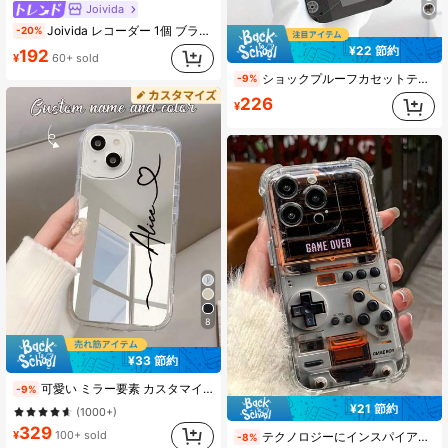
Joivida
Joivida レコーダー 1個 ブラック ヴィンテージ カセットテープ パターン 完全保護 TPU 耐衝撃 スマホケース Apple 16、15、14、13、12、11 Pro Max 対応 防水 落下防止 傷防止
-20%
¥22 節約
192
¥
60+ sold
ショックプルーフカセットテープデザインファッションフォンケース、穴開き直線エッジ、カラフルペイント、落下防止、P14 Pro Max立体的なカートゥーン、P13、P11カラフルペイント落下防止、P12 XR カートゥーン78GES2フォンケース XS 防水 耐衝撃 傷防止 国際版 国内版ではありません、春の誕生日プレゼント
-9%
226
¥
8
¥33 節約
可愛い ミラー要素 カスタマイズ スマホケース 1個 落下防止 厚手 透明ミラー スマホケースカバー、11、12、13、14、15、16 Pro Maxに対応、カラー文字名前&短いフレーズ対応
-9%
¥21 節約
(1000+)
329
¥
100+ sold
テクノロジーにインスパイアされたゲーム機デザインの耐衝撃スマホケース。Apple 17 Pro Max、17、16 Pro Max、15、14 PLUS、13、12、11、12 Pro、13 Pro Max、14 Plus、15 Pro、XR、7Pに対応。ミニマルで高級感のある透明スマホケース。四隅にエアクッションを搭載し、落下防止、本体全体を保護。耐衝撃・落下防止TPU素材。
-8%