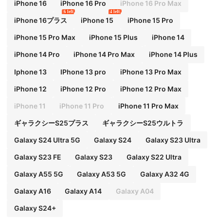
x XR 15 15PRO 15PROMAX GalaxyA05/A15/A25/A3
iPhone 16
iPhone 16 Pro
iPhone 16 Pro Max
5/A53/A54/A55/S23/S24対応 スプリングギフト パ
6 left
4 left
ーティー 国際版 国内版ではありません
iPhone 16プラス
iPhone 15
iPhone 15 Pro
iPhone 15 Pro Max
iPhone 15 Plus
iPhone 14
iPhone 14 Pro
iPhone 14 Pro Max
iPhone 14 Plus
Iphone 13
IPhone 13 pro
iPhone 13 Pro Max
iPhone 12
iPhone 12 Pro
iPhone 12 Pro Max
iPhone 11
iPhone 11 Pro
iPhone 11 Pro Max
ギャラクシーS25プラス
ギャラクシーS25ウルトラ
Galaxy S24 Ultra 5G
Galaxy S24
Galaxy S23 Ultra
Galaxy S23 FE
Galaxy S23
Galaxy S22 Ultra
Galaxy A55 5G
Galaxy A53 5G
Galaxy A32 4G
Galaxy A16
Galaxy A14
Galaxy A04
Galaxy S24+