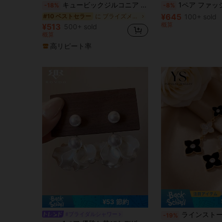
キュービックジルコニア デコレーション 水滴形ピアス
1ペア ファッショナブルなフレンチ ウォータードロップ サターンパールピアス、パーソナライズ
-18%
-8%
¥645
に ブライズメイド イヤリング
100+ sold
#10 ベストセラー
概算
¥513
500+ sold
概算
高リピート率
¥53 節約
#4 ベストセラー
ラインストーン装飾 長い葉フローラルデザインピア
#ブライダルシャワー
-19%
売り切れ間近！