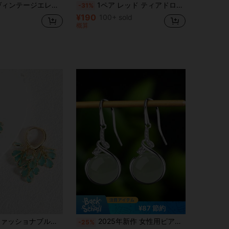
ービング ハチドリ&フラワーデザイン ピアス、パーソナライズされたジュエリーギフト、女性の日常、パーティー、旅行に適しています
1ペア レッド ティアドロップ ピアス、女性のパーティージュエリー、バレンタインデーに適しています
-31%
¥190
100+ sold
概算
¥87 節約
ルバー、ピンク、カラフル、真珠光沢のある水滴&ハートジルコニアのスモールフープピアス、女性の日常着、結婚式、ガラ、パーティー、友人へのギフトに適しています
2025年新作 女性用ピアス 1ペア シンプル ジェイド樹脂イヤースタッズ
-25%