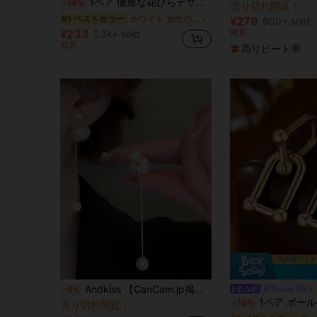
1ペア 優雅な花びらデザインのピアスドロップ、ラグジュアリーな毎日の女性ファッションピアス
-19%
#4 ベストセラー
#4 ベストセラー
売り切れ間近！
売り切れ間近！
ホワイト 女性のブラブライヤリング
#1 ベストセラー
¥279
600+ sold
#4 ベストセラー
¥233
概算
1.3k+ sold
売り切れ間近！
概算
高リピート率
に 樹脂 女性のブラブライヤリング
#1 ベストセラー
Andkiss 【CanCam.jp掲載アイテム】1ペア ファッショナブルなフェイクパール装飾 イヤージャケット 女性 日常使いにぴったり
Beauty Me
-8%
売り切れ間近！
1ペア ボールU字型ペーパークリップピン チャンキーピアス レディース、馬蹄型
-16%
に 樹脂 女性のブラブライヤリング
に 樹脂 女性のブラブライヤリング
#1 ベストセラー
#1 ベストセラー
売り切れ間近！
売り切れ間近！