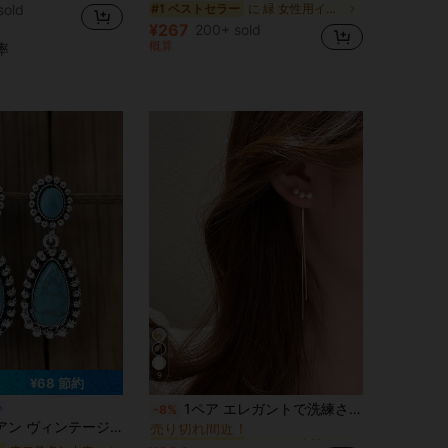
sold
に 緑 女性用イヤリング
#1 ベストセラー
¥267
200+ sold
概算
率
9
¥68 節約
アイロン 女性のブラブライヤリング
#1 ベストセラー
1ペア エレガントで洗練されたパールタッセルドロップピアス、女性の日常着やデートに適しています
-8%
売り切れ間近！
スタイル ターコイズ ウォータードロップ ピアス 1ペア
アイロン 女性のブラブライヤリング
アイロン 女性のブラブライヤリング
#1 ベストセラー
#1 ベストセラー
売り切れ間近！
売り切れ間近！