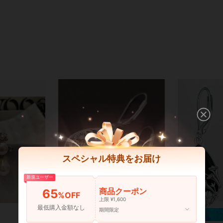
スペシャル特典をお届け
新規ユーザー
商品クーポン
65
%OFF
上限 ¥1,600
最低購入金額なし
期間限定
¥63 節約