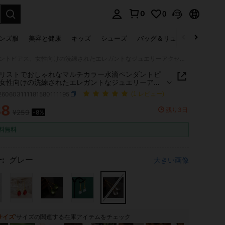
0
0
select.
ンズ服
美容と健康
キッズ
シューズ
バッグ＆リュック
下着＆
ミニマリストでおしゃれなマルチカラー水滴ペンダントピアス、女性向けの洗練されたエレガントなジュエリーアクセサリー、ホリデーギフト
リストでおしゃれなマルチカラー水滴ペンダントピ
女性向けの洗練されたエレガントなジュエリーアク
ー、ホリデーギフト
j260603111181580111195
(1 レビュー)
38
残り3日
¥259
-8%
ICE AND AVAILABILITY
料無料
:
グレー
大きい画像
サイズ
'サイズの関連する在庫アイテムをチェック