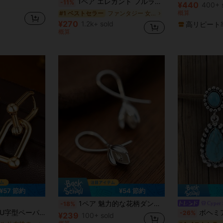
1ペア エレガント フルラインストーン タッセル ファッションピアス 女性のバンケット、ボール、ウェディング、ホリデーウェアに適しています
-11%
¥440
ファンタジー 女性のブラブライヤリング
ファンタジー 女性のブラブライヤリング
400+ 
概算
ファンタジー 女性のブラブライヤリング
#1 ベストセラー
ファンタジー 女性のブラブライヤリング
¥270
1.2k+ sold
高リピート
概算
¥57 節約
¥54 節約
1ペア 魅力的な花柄ダングルピアス、女性向けデザイン、結婚式、婚約、記念日パーティー、バレンタインデーのギフトに適しています
Cyper
-18%
ドロップダングルリンクチェーンサークルフープピアス デイリー/バケーション着用
ボヘミアン ヴィンテージ
-26%
¥239
100+ sold