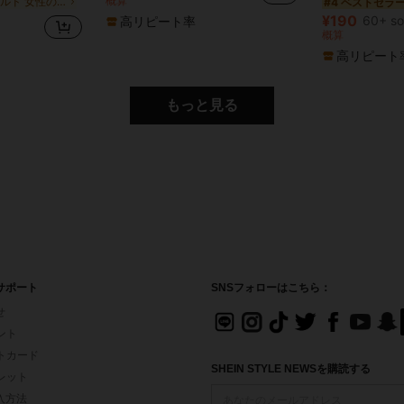
概算
ゴールド 女性のブラブライヤリング
#4 ベストセラ
¥190
60+ so
高リピート率
概算
高リピート
もっと見る
サポート
SNSフォローはこちら：
せ
イント
フトカード
SHEIN STYLE NEWSを購読する
ォレット
入方法