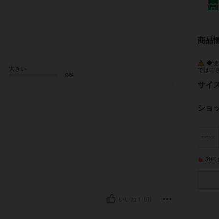
商品
◆使
大きい
ではご
0%
があり
き、専
サイ
ショ
30
いいね！ (0)