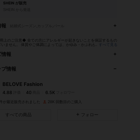
SHEIN が販売
SHEIN から発送
情報
結婚式シーズン,カップル,パール
用上のご注意◆ 全ての方にアレルギーが起きないことを保証するもの
ざいません。 体質やご体調によっては、かゆみ・かぶれが生じる場合
...
すべて見る
ますので、皮膚に異常を感じたときは、すぐにご使用をお止めいただ
4.88
40
6.5K
門医にご相談ください。
ズ情報
ップ情報
4.88
40
6.5K
BELOVE Fashion
4.88
40
6.5K
評価
商品
フォロワー
8***4
は
1日前
に購入しました
K 件が最近販売されました
28K 回数目のご購入
4.88
40
6.5K
すべての商品
フォロー
4.88
40
6.5K