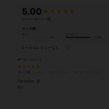
5.00
レビュー ポリシー
サイズ感：
小さい
ぴったり
0%
100%
ローカルレビューなし
N***y
2026/7/8
サイズ感: ぴったり, カラー: グレー, サイズ: ワンサイズ
サイズ感:
ぴったり
カラー:
グレー
サイズ:
ワンサイズ
Parfaites. 😊
翻訳