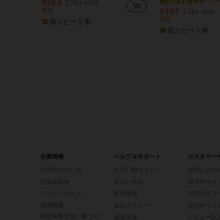
#1 ベストセラー
¥284
2.7k+ sold
に 樹脂 女性のブラブライヤリング
#1 ベストセラー
概算
¥307
2.1k+ sold
売り切れ間近！
概算
高リピート率
高リピート率
企業情報
ヘルプ＆サポート
カスタマー
SHEINについて
お買い物ガイド
お問い合わ
社会的責任
支払い方法
SHEINポ
ニュースルーム
配送情報
SHEINギ
採用情報
返品ポリシー
SHEINウ
特定商取引法に基づく
返金方法
レビュー記