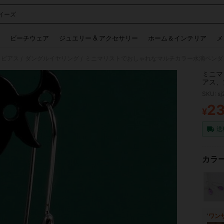
イーズ
 and down arrow keys to navigate search 検索履歴 and 人気ワード. Press Enter to 
ビーチウェア
ジュエリー & アクセサリー
ホーム＆インテリア
メ
 ピアス
ダングルイヤリング
/
/
ミニマ
アス、
セサリ
SKU: s
2
¥
PR
送
カラー
'
ワン