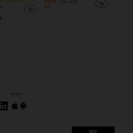
ウエスタンカウボーイ 女性用イヤリング
ー
¥236
1.4k+ sold
アイロン 女性のブラブライヤリング
#1 ベストセラー
概算
ld
売り切れ間近！
率
アプリ
購読