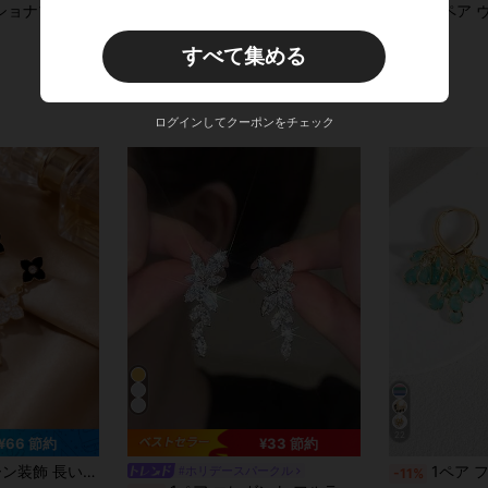
されたエレガントなミニマリスト 多用途スタッドピアス、日常着用とギフトに適しています
ビンテージ ボヘミアン調 水滴型 フェイクターコイズ彫刻フラワーペンダントピアス 1ペア、女性の日常、パーティー、旅行のジュエリーギフトに適しています
1ペア ヴィンテージエレガントファッション ブラック 水滴カ
-23%
-19%
¥208
¥223
すべて集める
概算
概算
ログインしてクーポンをチェック
22
¥66 節約
¥33 節約
ファンタジー 女性のブラブライヤリング
ス 1ペア、高級ジュエリーギフト 友人、母の日用
1ペア ファッショナブルな高級感のある輝くエレガントで万能な高品質のゴールド、シ
#ホリデースパークル
-11%