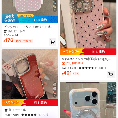
5
¥58 節約
ピンクのミニマリストホワイト水玉
模様のアーティスティックなパター
高リピート率
ンマットな質感のフルカバー耐衝撃T
300+ sold
PU製ファッショナブルなスマホケー
176
¥
-25%
残り2日
ス1個。iPhone 17、16、15、14、1
3、12、11 Pro Max/Plus/XR/7/8対
応。オフィスギフトにも最適。
¥16 節約
かわいいピンクの水玉模様のおしゃ
れなスマホケース 1個 かわいい水玉
売り切れ間近！
模様ラインストーンカメラフラッシ
1.2k+ sold
(1000+)
ュ付きスマホケース iPhone 17 Pro 1
401
6 Plus 12 15 11 Pro Max 13 14 Plus 1
¥
-4%
7 Pro Max 16 Pro Max 16 Proに対応
衝撃吸収 2-in-1 スマホケース ギフト
誕生日パーティー
4
¥13 節約
高リピート率
300+ sold
(1000+)