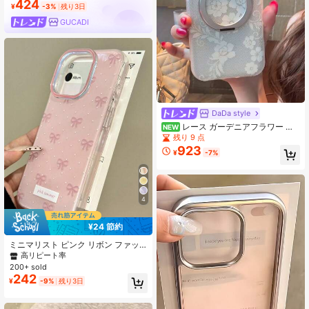
424
¥
-3%
残り3日
GUCADI
DaDa style
レース ガーデニアフラワー ス
NEW
マホケース Apple 17 Pro Max、16 新
残り 9 点
モデル、15 Pro、14 PM対応、フル
923
¥
-7%
カバー保護シェル 女性向け
4
¥24 節約
ミニマリスト ピンク リボン ファッ
ション IMD 半透明 カラフルペイント
高リピート率
厚手 大きな穴 落下防止 プリント ス
200+ sold
マホケース 16/16 Pro/16 Pro Max/16
242
¥
-9%
残り3日
Plus, 15 XR/7/8, 15 Pro Max, 12 Pro
Max, 13 Pro Max, 14 Pro Max, 13, 1
4, 11, 12, P14, P11 ソフトシェル, P12