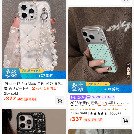
パーティー お祝い プロフェッショナ
の子向け耐衝撃、防水、落下防止、
ル
傷防止バックカバー春のギフト
¥37 節約
8
iPhone 17 Pro Max/17 Pro/17/16 Pro
Max/16/16 Pro/16 Plus/15/15 Pro M
高リピート率
売り切れ間近！
¥33 節約
ax/15 Pro/15 Plus/11/12/13/14 Pro
2k+ sold
Max/12 Pro/12 Pro Max/13 Pro/13 P
GOOD CASE
#4 ベストセラー
に ポルカ 携帯電話ケース
377
¥
-9%
残り3日
ro Max/14 Pro/14 Pro Max/14 Plus
高リピート率
売り切れ間近！
2026年新作 電気メッキ樹脂シルバー
に対応した、ファッション ミニマリ
リム韓国風ミニマリストドットパタ
#4 ベストセラー
#4 ベストセラー
に ポルカ 携帯電話ケース
に ポルカ 携帯電話ケース
スト ダイヤモンド グリッド 透明ス
ーン エレガントなスマホケース Appl
マホケース + リストストラップ
高リピート率
高リピート率
売り切れ間近！
売り切れ間近！
2.6k+ sold
(1000+)
e 17/16/15/14/13/12/11対応
337
#4 ベストセラー
に ポルカ 携帯電話ケース
¥
-9%
残り3日
高リピート率
売り切れ間近！