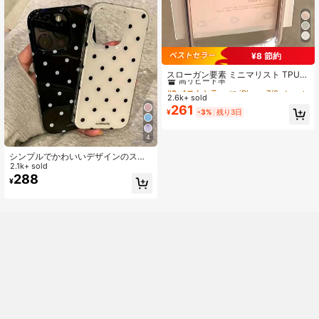
落下防止, XS, XR, 7/8P, 7/8G ES2 対
応
¥8 節約
#9 ベストセラー
に iPhone 7/8 ベーシックなスマホケース
高リピート率
スローガン要素 ミニマリスト TPU
耐衝撃 透明 1個 メッキ フルカバー
#9 ベストセラー
#9 ベストセラー
に iPhone 7/8 ベーシックなスマホケース
に iPhone 7/8 ベーシックなスマホケース
スマホケース Apple 17, 16, 15, 14, 1
2.6k+ sold
高リピート率
高リピート率
3, 12, 11 Pro Max Air 対応 春 誕生日
261
#9 ベストセラー
に iPhone 7/8 ベーシックなスマホケース
¥
-3%
残り3日
プレゼント 記念日 パーティー
高リピート率
4
シンプルでかわいいデザインのスタ
イリッシュなスマホケース、黒と白
2.1k+ sold
の水玉模様、11から17シリーズ対
288
¥
応、Pro Maxバージョンを含む。(ス
マホケースのタグは撮影用のみ、実
際の商品にはタグはありません)