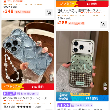
英字入り スマホケース 17 Pro Max、
#3 ベストセラー
#3 ベストセラー
に ピンク 携帯電話ケース
に ピンク 携帯電話ケース
¥8 節約
Apple 16、15/14/13、12/11対応 保
#1 ベストセラー
に キュートスタイル 携帯電話ケース
900+ sold
売り切れ間近！
売り切れ間近！
護カバー 耐衝撃 (タグなし)
高リピート率
売り切れ間近！
1個 メッキ加工 透明ブルースター デ
348
#3 ベストセラー
に ピンク 携帯電話ケース
¥
-8%
残り3日
ザイン ミニマリスト フルカバー TP
#1 ベストセラー
#1 ベストセラー
に キュートスタイル 携帯電話ケース
に キュートスタイル 携帯電話ケース
売り切れ間近！
U 耐衝撃 スマホケース Apple 17, 16,
5.5k+ sold
高リピート率
高リピート率
売り切れ間近！
売り切れ間近！
15, 14, 13, 12, 11 Pro Max, Air 対応
268
#1 ベストセラー
に キュートスタイル 携帯電話ケース
¥
-3%
残り3日
高リピート率
売り切れ間近！
¥16 節約
Mini Bloom
#4 ベストセラー
に ギャラクシーS24ウルトラ 携帯電話ケース
売り切れ間近！
iPhone 16 Pro Max フォンケース、
¥79 節約
新しいラインストーン入り透明シル
#4 ベストセラー
#4 ベストセラー
に ギャラクシーS24ウルトラ 携帯電話ケース
に ギャラクシーS24ウルトラ 携帯電話ケース
バーフォイル耐衝撃性シリコンスタ
DaDa style
#6 ベストセラー
に 春 携帯電話ケース
売り切れ間近！
売り切れ間近！
4k+ sold
(1000+)
イリッシュ保護カバー iPhone 12/11/
売り切れ間近！
韓国風 グリーン星柄チェック柄パッ