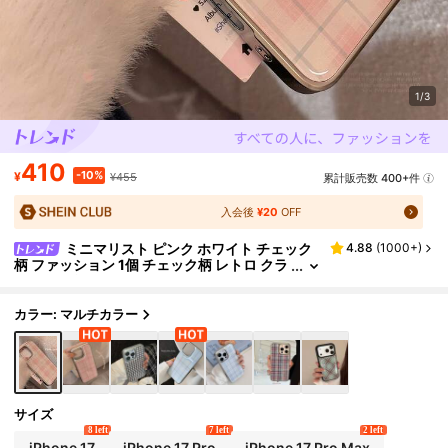
1/3
410
-10%
¥
¥455
累計販売数 400+件
入会後
¥20
OFF
ミニマリスト ピンク ホワイト チェック
4.88
(
1000+
)
柄 ファッション 1個 チェック柄 レトロ クラ
シックスタイル メッキシルバーエッジ スマ
ホケース、Apple/シリーズ対応、防水 耐衝撃 耐
落下 傷防止 春のギフト
カラー: マルチカラー
サイズ
8 left
7 left
2 left
iPhone 17
iPhone 17 Pro
iPhone 17 Pro Max