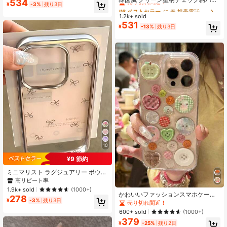
534
#4 ベストセラー
に ギャラクシーS24ウルトラ 携帯電話ケース
13/14 Pro Maxに対応
¥
-3%
残り3日
チワーク スマホケース Apple 17 Pro
#6 ベストセラー
#6 ベストセラー
に 春 携帯電話ケース
に 春 携帯電話ケース
売り切れ間近！
Max, 16, 14, 13, 15 Pro Max対応 ニ
1.2k+ sold
売り切れ間近！
売り切れ間近！
ッチ メッキ加工 保護カバー
531
#6 ベストセラー
に 春 携帯電話ケース
¥
-13%
残り3日
売り切れ間近！
10
¥9 節約
ミニマリスト ラグジュアリー ボウノ
ット エレメント リボン ファッショ
高リピート率
ン スマホケース 電気メッキ バタフ
1.9k+ sold
(1000+)
ライ パターン 1個 ラグジュアリー シ
かわいいファッションスマホケース
278
ルバー フレーム 高透明 シンプルな
¥
-3%
残り3日
3Dボタンチェック柄透明エポキシ樹
売り切れ間近！
バタフライ パターン スマホケース iP
脂ソフトスマホケース、16/15/14/13
600+ sold
(1000+)
hone 16 Pro Max 17/16/15/14 Plus 1
Pro Max/17/17 Pro/17 Pro Max対
379
3/12/11 Air 春の誕生日 記念日 ギフト
応、ファッショナブルでかわいい女
¥
-25%
残り2日