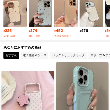
50K フォロワー
4.92
50K フォロワー
4.92
225
374
452
476
5
¥
¥
¥
¥
¥
500+ sold
400+ sold
売り切れ間近！
80+ 
50K フォロワー
4.92
あなたにおすすめの商品
おすすめ
電子機器＆ケース
バッグ＆リュックサック
スポーツ & 
50K フォロワー
4.92
50K フォロワー
4.92
50K フォロワー
4.92
50K フォロワー
4.92