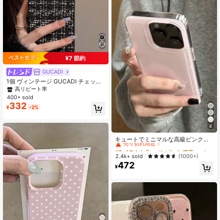
¥7 節約
GUCADI
1個 ヴィンテージ GUCADI チェック
柄フリースiPhoneケース、iPhone 1
高リピート率
6/15/14/13/12/11シリーズ対応、秋
400+ sold
冬
332
¥
-2%
8
#6 ベストセラー
に ピンク 携帯電話ケース
売り切れ間近！
キュートでミニマルな高級ピンク耐
衝撃スクリーン保護厚みのあるクリ
#6 ベストセラー
#6 ベストセラー
に ピンク 携帯電話ケース
に ピンク 携帯電話ケース
アバンパーコーナーソリッド素材ベ
売り切れ間近！
売り切れ間近！
2.4k+ sold
(1000+)
ーシックフォンプレミアムケース1個
472
#6 ベストセラー
に ピンク 携帯電話ケース
iPhone 17/16/15 Pro Max/13/14/12
¥
売り切れ間近！
Pro Plus/11対応ファッショナブルな
キャンディーカラー保護カバー女性
春のギフト誕生日記念日