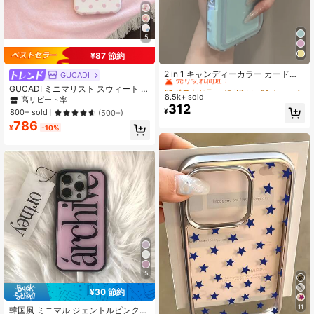
5
¥87 節約
#1 ベストセラー
に iPhone 14 カードホルダー型携帯電話ケース
売り切れ間近！
2 in 1 キャンディーカラー カードホ
GUCADI
ルダー付き スマホケース 18 Pro 18 P
#1 ベストセラー
#1 ベストセラー
に iPhone 14 カードホルダー型携帯電話ケース
に iPhone 14 カードホルダー型携帯電話ケース
GUCADI ミニマリスト スウィート ポ
ro Max 17 Pro 17 Pro Max 17 Air 17 1
8.5k+ sold
売り切れ間近！
売り切れ間近！
ルカドット スマホケース、iPhone 1
高リピート率
6 15 14 13 12 11 Pro Max 16 Plus対
312
7、17 Pro Max、16、15 ソフトケー
#1 ベストセラー
に iPhone 14 カードホルダー型携帯電話ケース
¥
800+ sold
(500+)
応 シンプル 耐衝撃 クリア ソフトカ
ス、13に適合、星空フィルム マグネ
売り切れ間近！
バー
786
ットスタンド付き、パーソナライ
¥
-10%
ズ、ガーリー、クリエイティブ、ミ
ニマリストスタイル、フレッシュで
キュート、コントラストカラーデザ
イン、ニッチ
5
¥30 節約
#3 ベストセラー
に ピンク 携帯電話ケース
11
売り切れ間近！
韓国風 ミニマル ジェントルピンク