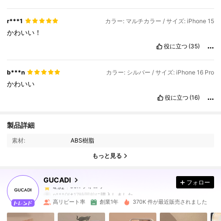
r***1
カラー: マルチカラー / サイズ: iPhone 15
かわいい！
役に立つ
(35)
b***n
カラー: シルバー / サイズ: iPhone 16 Pro
かわいい
役に立つ
(16)
50K フォロワー
4.92
製品詳細
素材:
ABS樹脂
50K フォロワー
4.92
もっと見る
GUCADI
フォロー
50K フォロワー
4.92
n***0
は
17時間前
に購入しました
高リピート率
創業1年
370K 件が最近販売されました
50K フォロワー
4.92