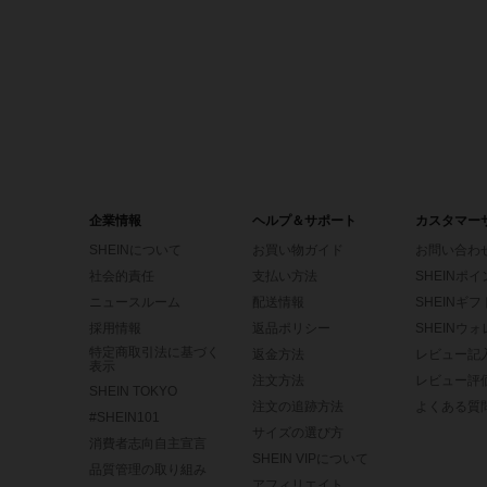
企業情報
ヘルプ＆サポート
カスタマー
SHEINについて
お買い物ガイド
お問い合わ
社会的責任
支払い方法
SHEINポ
ニュースルーム
配送情報
SHEINギ
採用情報
返品ポリシー
SHEINウ
特定商取引法に基づく
返金方法
レビュー記
表示
注文方法
レビュー評
SHEIN TOKYO
注文の追跡方法
よくある質
#SHEIN101
サイズの選び方
消費者志向自主宣言
SHEIN VIPについて
品質管理の取り組み
アフィリエイト