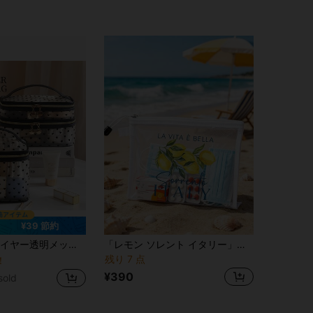
¥39 節約
いいハート柄 ポータブル トイレタリー収納バッグ 多機能 旅行・日常使い オーガナイザー
「レモン ソレント イタリー」柄 多機能メッシュコスメバッグ、トラベルメイクアップバッグ、サマーバッグ、軽量通気性ジッパーポーチオーガナイザー、鉛筆、コイン、小物収納、クレジットカード、充電器、パスポート、口紅、トラベルアクセサリー、ペンケース、財布、女性へのファッショナブルなギフト、夏休み、友人、同僚、誕生日、卒業、新学期シーズン
残り 7 点
！
¥390
sold