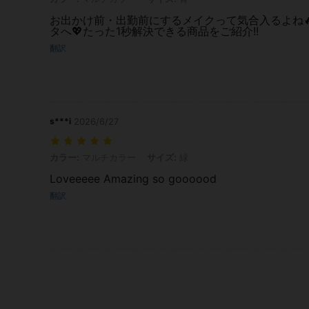
お出かけ前・出勤前にするメイクって気合入るよね
タへ💖たった1秒解決できる商品をご紹介!!
翻訳
s***i
2026/6/27
カラー: マルチカラー, サイズ: 緑
カラー:
マルチカラー
サイズ:
緑
Loveeeee Amazing so goooood
翻訳