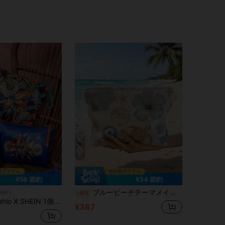
10
¥56 節約
¥34 節約
ブルービーチテーマメイクアップバッグ | ウミガメの甲羅と花柄プリントコスメ収納バッグ | サマープリントトラベルオーガナイザーバッグ | 旅行必需品 | プールサイドの相棒 | トイレタリーバッグ | プール収納バッグ | 母の日ギフト | 先生の日ギフト | お母さん、先生、友人、看護師に適しています | サマービーチバッグ | ホーム必需品 | 簡単に掃除できるデザイン | 携帯用メイクアップボックス
ere
-8%
リエステル製 軽量メイクアップバッグ、複数のサイズ展開、化粧品、文房具、日用品、デジタル製品の収納に最適、通勤、通学、旅行に最適、全年齢対応、学生に最適、メキシカン風、アーティスト、フローラル、フリーダ
¥387