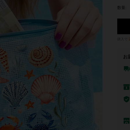
数量:
購入で
お