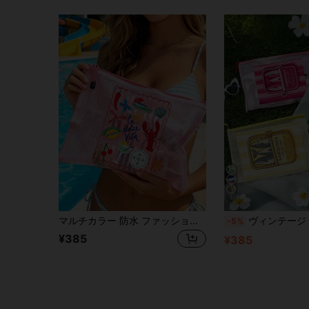
5
マルチカラー 防水 ファッション メッシュ ビーチバッグ、"ストライプロブスター"柄コスメバッグ、ビーチテーマ。大容量 透明コスメバッグ、通気性のあるビーチ用トイレタリーバッグ、ナイロンジッパーコスメバッグ、日焼け止め、スナック、ビキニ、ビーチ必需品を収納。水泳、ビーチ、ダイビング、夏休みに適しています。学生の入学、クルーズ必需品、友人、家族、親友、クラスメート、結婚式（ブライズメイド）へのギフト。誕生日、ホリデーパーティー、卒業シーズン、入学、教師の日ギフト、卒業ギフト
ヴィンテージ イワシ缶プリント 防水ファッションビーチバッグ、カートゥーンレインボートラウトパターン、大容量透明コスメバッグ、ナイロンジッパー - 軽量、春/夏の日よけ収納、水泳、ビーチ、ダイビング、夏休みに最適、学生の学校必需品、缶詰食品、スキン
-5%
¥385
¥385