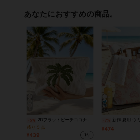
あなたにおすすめの商品。
8
7
2Dフラットビーチココナッツツリー柄メイクポーチ / 大容量、軽量、ジッパー付き、旅行や日常使いに適しています / 必須のバケーションアイテム / この女性用トイレタリーバッグは学生や教師にも最適で、友人や家族への理想的なギフトになります / メイクポーチ、文房具ポーチ、トラベルオーガナイザー、美容製品の整理など、多機能な使い方ができます
新作 夏用 ウミガメ&サンゴ柄 乾湿分離バッグ | トイレタリーバッグ | メイクアップバッグ | 再利用可能なウェットストレージバッグ | ラゲッジオーガナイザー | レディースハンドバッグ | アウトドアレジャー収納バッグ | 耐久性のあるジッパーデザイ
-5%
-7%
残り 5 点
¥474
¥439