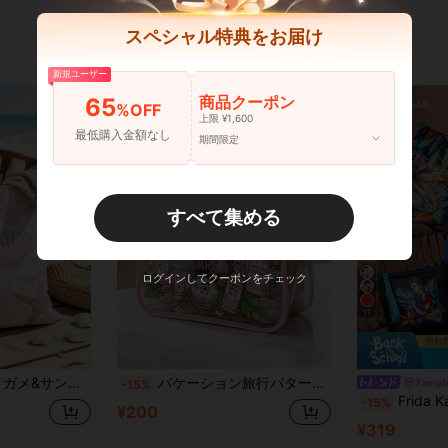
スペシャル特典をお届け
新規ユーザー
商品クーポン
65
%OFF
上限 ¥1,600
最低購入金額なし
期間限定
すべて集める
ログインしてクーポンをチェック
11
ン | 水着、旅行用品、ビーチ&プール用品、汚れた衣類&ヨガワークアウトウェアの収納に最適 | 寮&大学生の必需品 | ホームライフの必需品 | 友人、家族&大切な人への完璧なギフト | 旅行の必需品
バケーション旅行パターンレタープリントPVC防水ビーチバッグ | 透明PVCトートバッグ | トイレタリーバッグ | メイクアップバッグ | ハンドバッグ | 旅行必需品 | 夏のビーチバケーションとレジャーホリデーに適しています | ポータブル旅行メイクアップバッグ | 収納バッグ | バケーション、バスルーム、ビーチ、水泳、旅行シーンに適用可能 | 誕生日プレゼント、ホリデーギフト、パーティーギフト、新学期、ホリデー必需品
Fansph
-15%
Frida Kahlo X SHEIN 1個/1セット アーティスティックな花柄プリント ポ
-15%
¥200
¥319