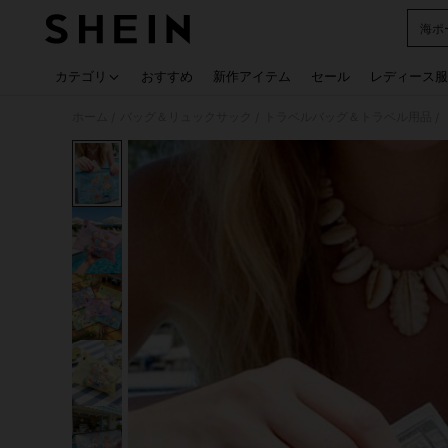
海ポ
Use up
カテゴリ
おすすめ
新作アイテム
セール
レディース服
ホーム
バッグ＆リュックサック
トラベルバッグ＆トラベル用品
/
/
/