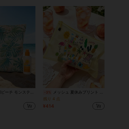
ザー | レディースハンドバッグ | アウトドアレジャー収納バッグ | 耐久性のあるジッパーデザイン | 水着、旅行用品、ビーチ&プール用品、汚れた衣類、ヨガスポーツウェアの収納に適しています | 寮&大学生必需品 | ホームライフ必需品 | 友人&家族への完璧なギフト | 旅行必需品
メッシュ 夏休みプリント ジッパーポーチ、透明ビーチバケーション コスメ収納バッグ、フラミンゴ、パイナップル、ヤシの木とトロピカルアイコン付き、軽量通気性メッシュフォルダー、文房具、トイレタリー、水着用、耐久性のある再利用可能なメッシュバッグ、ビーチ旅行、プールの日、ジム、学校、旅行、夏休みに最適、夏好き、ビーチ好き、書類、コスメ、スナック、小さなアクセサリーの収納に最適
-3%
残り 4 点
¥414