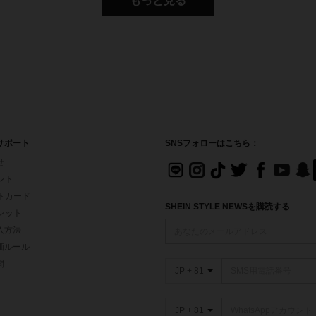
もっと見る
サポート
SNSフォローはこちら：
せ
イント
フトカード
SHEIN STYLE NEWSを購読する
ォレット
入方法
価ルール
問
JP + 81
JP + 81