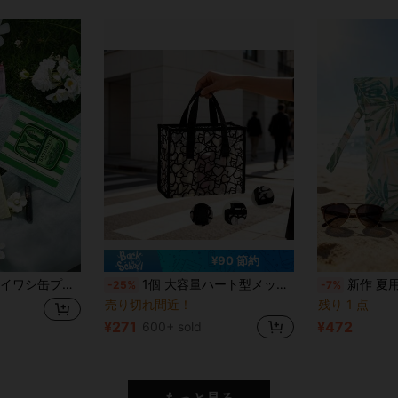
¥90 節約
ケア、化粧品、データケーブル、生理用品、スナック、コイン、ジュエリーを収納。友人、家族、親友、クラスメートへの完璧なギフトと記念品。誕生日、休日、パーティー、結婚式(ブライズメイド)、教師の日にも最適
1個 大容量ハート型メッシュコスメバッグ、透明フロック ハート柄ハンドバッグ、クラシックブラック トラベルトイレタリーオーガナイザーバッグ(レディース用)
新作 夏用ビーチ モンステラ柄 乾湿分離バッグ | トイレタリーバッグ | メイクバッグ | 再利用可能なウェットストレージバッグ | ラゲッジオーガナイ
-25%
-7%
売り切れ間近！
残り 1 点
¥271
¥472
600+ sold