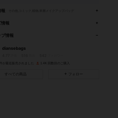
情報
その他,コミック,植物,単層メイクアップバッグ
ズ情報
4.77
516
542
ップ情報
4.77
516
542
diansebags
4.77
516
542
評価
商品
フォロワー
K 件が最近販売されました
1.4K 回数目のご購入
4.77
516
542
すべての商品
フォロー
4.77
516
542
4.77
516
542