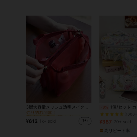
4
複数のポケット トラベルストレージ
#1 ベストセラー
3層大容量メッシュ透明メイクポーチ、軽量トラベルオーガナイザー、リップスティックとトイレタリー用、耐久性のあるポリエステル素材、非防水設計、ジッパー開閉
1個/セット カラフルな海洋生物柄キルティングコスメティックバッグ、鮮やかな海洋生物プリントコスメポーチ、マカロンカラー多用途メイクアップバッグセット、大容量かわいいトイレタリーバッグセット ハンドル付き メイクアップ トラベル トイレタリー オーガナイザー エ
-3%
売り切れ間近！
複数のポケット トラベルストレージ
複数のポケット トラベルストレージ
#1 ベストセラー
#1 ベストセラー
(1000+
売り切れ間近！
売り切れ間近！
¥612
1k+ sold
¥387
70+ sold
複数のポケット トラベルストレージ
#1 ベストセラー
売り切れ間近！
高リピート率