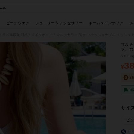
ーチ
 and down arrow keys to navigate search 検索履歴 and 人気ワード. Press Enter to 
ビーチウェア
ジュエリー & アクセサリー
ホーム＆インテリア
メ
トラベル収納用品
メイクポーチ
/
/
マルチ
グ、カ
バッグ
SKU: s
ナイロ
ク、ビ
3
¥
PR
最適、
送
サイ
ピ
サ