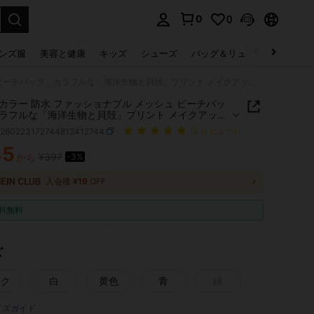
0
0
select.
ンズ服
美容と健康
キッズ
シューズ
バッグ＆リュック
下着＆
マルチカラー 防水 ファッショナブル メッシュ ビーチバッグ、カラフルな「海洋生物と貝殻」プリント メイクアップバッグ、ビーチテーマ。大容量 透明 メイクアップバッグ、ナイロンジッパー 洗面バッグ - 軽量、日焼け止め、スナック、ビキニ、ビーチ必需品を収納できます。春夏の収納に最適、水泳、ビーチ、ダイビングに最適
カラー 防水 ファッショナブル メッシュ ビーチバッ
ラフルな「海洋生物と貝殻」プリント メイクアップ
、ビーチテーマ。大容量 透明 メイクアップバッグ、
g260223172744812412744
(2 レビュー)
ンジッパー 洗面バッグ - 軽量、日焼け止め、スナッ
キニ、ビーチ必需品を収納できます。春夏の収納に
85
¥397
から
-3%
ICE AND AVAILABILITY
水泳、ビーチ、ダイビングに最適
入会後
¥19
OFF
料無料
ズ
ンク
白
黄色
青
緑
イズガイド