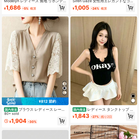
Modelyn レディース 無地 リボンデ
Siren Gaze 女性用エレガントなコミ
ザイン シングルブレスト カジュアル
ューター無地バットウィングスリー
1,686
1,005
¥
-5%
概算
¥
-24%
概算
多用途 デイリーウェア シャツ
ブフィットシャツ
¥812 節約
ブラウス レディース レース
レディース タンクトップ カ
国内発送
国内発送
刺繍スリーブ Vネック 半袖 前開きボ
80+ sold
ップ付き キャミソール ノースリーブ
1,843
¥
-27%
残り2日
タン 夏用 大人可愛い
パッド入り トップス フロントボタン
1,904
¥
-30%
ロゴ ショート丈 タイト 着痩せ 細見
え セクシー ギャル Y2K ストリート
カジュアル 韓国風 ブラック