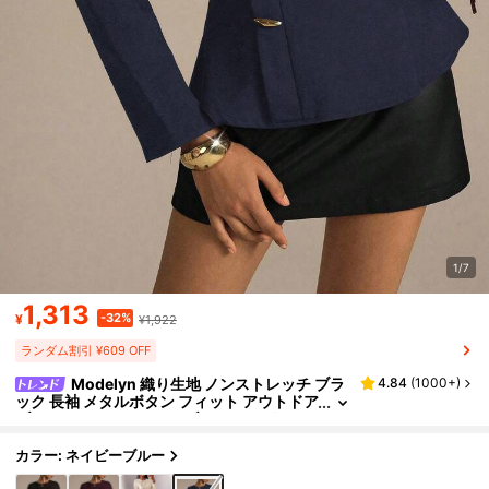
1/7
1,313
-32%
¥
¥1,922
ランダム割引 ¥609 OFF
Modelyn 織り生地 ノンストレッチ ブラ
4.84
(
1000+
)
ック 長袖 メタルボタン フィット アウトドア
ブラウス、ファッショナブル & エレガント
レディース オフィスウェア 通勤
カラー: ネイビーブルー