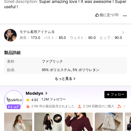
Smell description:
Super
amazing
love
!
It
was
awesome
!
Super
useful
!
役に立つ
(1)
モデル着用アイテム:
S
身長：
173.0
バスト：
85.0
ウェスト：
60.0
ヒップ：
90.0
製品詳細
素材:
ファブリック
1.2M フォロワー
4.92
組成:
95% ポリエステル, 5% ポリウレタン
もっと見る
1.2M フォロワー
4.92
Modelyn
フォロー
1.2M フォロワー
4.92
2.1M 件が最近販売されました
2.2M 回数目のご購入
フォロ
1.2M フォロワー
4.92