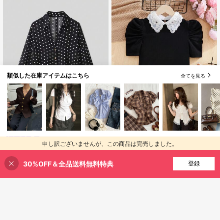
類似した在庫アイテムはこちら
全てを見る
¥369 節約
SHEIN Essnce 夏用カジュアル＆通
勤スタイル花柄パッチワーク刺繍ス
900+ sold
(1000+)
YROOE
リムフィットTシャツ
YROOE レディース フレンチレトロ
1,349
申し訳ございませんが、この商品は完売しました。
¥
-5%
概算
通勤向け 万能 ターンダウンカラー
1,158
¥
-24%
概算
ワイドスリーブ ブラウス 春夏 ブラ
30%OFF＆全品送料無料特典
完売
登録
ック ポルカドット