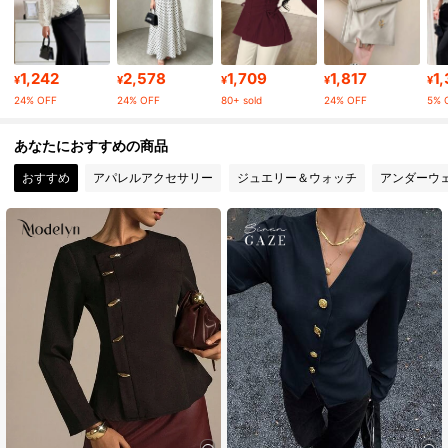
1.2M フォロワー
4.92
1,242
2,578
1,709
1,817
1
1.2M フォロワー
4.92
¥
¥
¥
¥
¥
24% OFF
24% OFF
80+ sold
24% OFF
5% 
1.2M フォロワー
4.92
あなたにおすすめの商品
おすすめ
アパレルアクセサリー
ジュエリー＆ウォッチ
アンダーウ
1.2M フォロワー
4.92
1.2M フォロワー
4.92
1.2M フォロワー
4.92
1.2M フォロワー
4.92