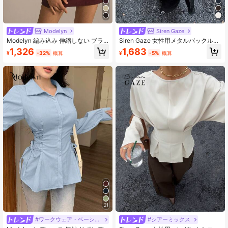
Modelyn
Siren Gaze
Modelyn 編み込み 伸縮しない ブラ
Siren Gaze 女性用メタルバックルウ
ック 長袖 金属ボタン フィッティン
エストシャツ、秋冬新作カジュアル
1,326
1,683
¥
-32%
概算
¥
-5%
概算
グ アウトドアブラウス、ファッショ
ブルー
ナブルで上品な女性秋服、女性用ブ
レザーブラウス
21
#ワークウェア・ベーシックス
#シアーミックス