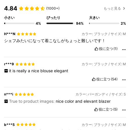
4.84
(1000+)
もっと見る
小さい
ぴったり
大きい
4%
94%
2%
H***N
カラー: ブラック / サイズ: M
シェフみたいになって着こなしがちょっと難しいです！
役に立つ
(1)
r***9
カラー: ブラック / サイズ: M
it
is
really
a
nice
blouse
elegant
役に立つ
(54)
n***i
カラー: バーガンディ / サイズ: S
True to product images:
nice
color
and
elevant
blazer
役に立つ
(5)
b***5
カラー: ブラック / サイズ: M