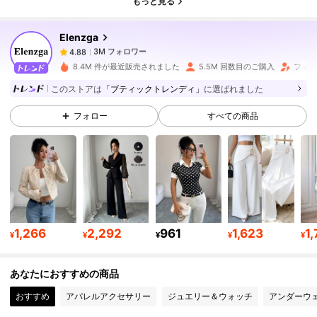
もっと見る
Elenzga
3M フォロワー
4.88
m***3
は
1日前
に購入しました
8.4M 件が最近販売されました
5.5M 回数目のご購入
フォロ
このストアは
「ブティックトレンディ」
に選ばれました
3M フォロワー
4.88
フォロー
すべての商品
3M フォロワー
4.88
3M フォロワー
4.88
3M フォロワー
4.88
1,266
2,292
961
1,623
1
¥
¥
¥
¥
¥
あなたにおすすめの商品
3M フォロワー
4.88
おすすめ
アパレルアクセサリー
ジュエリー＆ウォッチ
アンダーウ