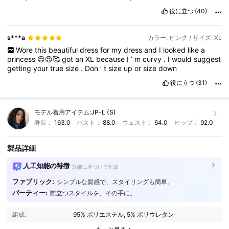
役に立つ
(40)
s***a
カラー: ピンク / サイズ: XL
Wore
this
beautiful
dress
for
my
dress
and
I
looked
like
a
princess
😍😍🥰
got
an
XL
because
I
’
m
curvy
.
I
would
suggest
getting
your
true
size
.
Don
’
t
size
up
or
size
down
役に立つ
(31)
モデル着用アイテム:
JP-L (S)
身長：
163.0
バスト：
88.0
ウェスト：
64.0
ヒップ：
92.0
製品詳細
人工知能の特徴
詳細に基づいて作成
ファブリック:
シンプルな質感で、スタイリングも簡単。
3M フォロワー
4.88
パーティー:
際立つスタイルを、その手に。
組成:
95% ポリエステル, 5% ポリウレタン
3M フォロワー
4.88