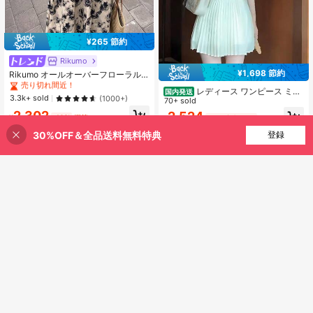
¥265 節約
#1 ベストセラー
に ファブリック ファブリックマキシドレス
売り切れ間近！
Rikumo
¥1,698 節約
#1 ベストセラー
#1 ベストセラー
に ファブリック ファブリックマキシドレス
に ファブリック ファブリックマキシドレス
Rikumo オールオーバーフローラル
プリント シャーリングボディキャミ
売り切れ間近！
売り切れ間近！
レディース ワンピース ミニ
国内発送
ワンピース 夏冬
#1 ベストセラー
に ファブリック ファブリックマキシドレス
3.3k+ sold
(1000+)
ワンピース ホルターネック ノースリ
70+ sold
ーブ サマーワンピース プリーツ Aラ
売り切れ間近！
2,302
2,524
¥
-10%
概算
¥
-40%
残り2日
イン ハイウエスト 着痩せ 脚長効果
骨格ウェーブ ウエストマーク きれい
30%OFF＆全品送料無料特典
買い物かごに追加
登録
3% 割引！
め 上品 あざと可愛い デート 女子会
お呼ばれ