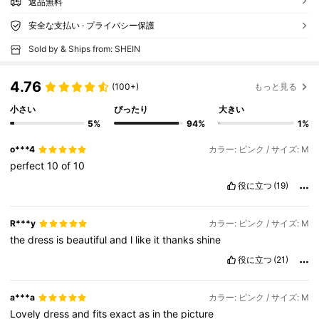
返品無料
安全な支払い · プライバシー保護
Sold by & Ships from: SHEIN
4.76
(100+)
もっと見る
小さい
ぴったり
大きい
5%
94%
1%
o***4
カラー: ピンク / サイズ: M
perfect
10
of
10
役に立つ
(19)
R***y
カラー: ピンク / サイズ: M
the
dress
is
beautiful
and
l
like
it
thanks
shine
役に立つ
(21)
a***a
カラー: ピンク / サイズ: M
Lovely
dress
and
fits
exact
as
in
the
picture