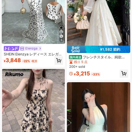
5
Elenzga
¥1,582 節約
SHEIN Elenzya レディース エレガン
フレンチスタイル、純欲
国内発送
ト メッシュ スパンコール オフショ
3,848
風、ラウンドネック、オフショルダ
¥
-22%
概算
残り 5 点
ルダー フィット ボディコン マーメ
ー、ミディ丈ワンピース、フリル
イド ロングドレス
200+ sold
（またはラッフル）で雰囲気たっぷ
3,215
り、ウエストシェイプで細見え、気
¥
-33%
品があり優雅、普段着・通勤に、お
出かけに、リゾート・デートにも、
おしゃれで何にでも合わせやすい、
長袖、春夏向け