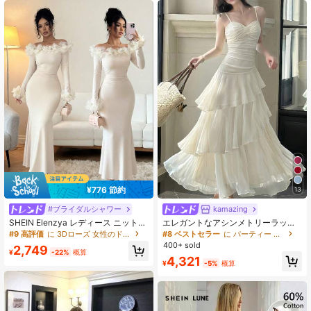
3M フォロワー
4.88
3M フォロワー
4.88
3M フォロワー
4.88
¥776 節約
13
#ブライダルシャワー
kamazing
SHEIN Elenzya レディース ニット
エレガントなアシンメトリーラッフ
オフショルダー 長袖ドレス、3Dフラ
ルストラップドレス、女性向け、ミ
#9 高評価
に 3Dローズ 女性のドレス
#8 ベストセラー
に パーティー 女性のドレス
ワー装飾 サイドギャザー、エレガン
ニマリストスパゲッティストラッ
400+ sold
2,749
ト、クリームホワイト 秋冬 ウェディ
プ、パーティー、プロム、イブニン
¥
-22%
概算
4,321
ングゲスト フレンチ パーティー ホ
グイベント、結婚式、ホームカミン
¥
-5%
概算
リデードレス
グなどに最適、夏と春の着用に適し
ています。