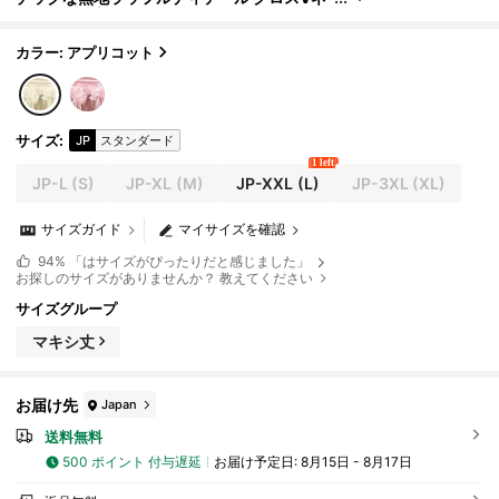
ック 長袖 プリーツ フィッティング メッシュ
パッチワーク ボディコンドレス レディース
カラー: アプリコット
サイズ
:
JP
スタンダード
1 left
JP-L
(S)
JP-XL
(M)
JP-XXL
(L)
JP-3XL
(XL)
サイズガイド
マイサイズを確認
94%
「はサイズがぴったりだと感じました」
お探しのサイズがありませんか？ 教えてください
サイズグループ
マキシ丈
お届け先
Japan
送料無料
500 ポイント 付与遅延
お届け予定日:
8月15日 - 8月17日