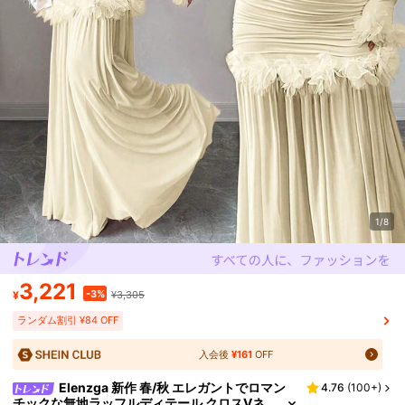
1/8
3,221
-3%
¥
¥3,305
ランダム割引 ¥84 OFF
入会後
¥161
OFF
Elenzga 新作 春/秋 エレガントでロマン
4.76
(
100+
)
チックな無地ラッフルディテール クロスVネ