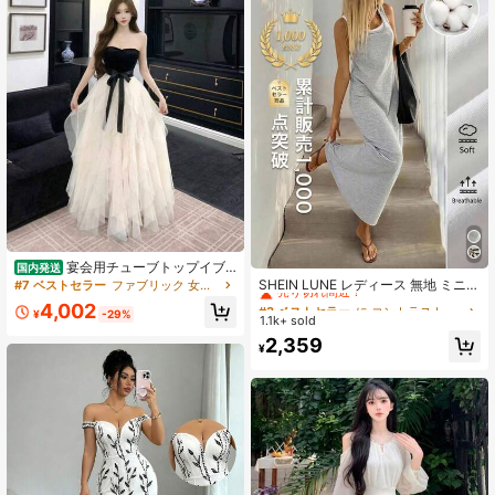
#3 ベストセラー
に コントラストバインディング 女性のドレス
宴会用チューブトップイブ
国内発送
ニングドレス,女性用春の新作,高級感
売り切れ間近！
SHEIN LUNE レディース 無地 ミニマ
#7 ベストセラー
ファブリック 女性のマキシドレス
のある誕生日ドレス,軽やかなラグジ
ル デイリー ノースリーブ ロングド
#3 ベストセラー
#3 ベストセラー
に コントラストバインディング 女性のドレス
に コントラストバインディング 女性のドレス
4,002
ュアリー,ニッチなハイエンドロング
レス
¥
-29%
1.1k+ sold
売り切れ間近！
売り切れ間近！
ドレス
#3 ベストセラー
に コントラストバインディング 女性のドレス
2,359
¥
売り切れ間近！