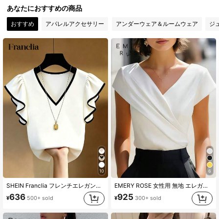
あなたにおすすめの商品
179K フォロワー
4.82
おすすめ
アパレルアクセサリー
アンダーウェア＆ルームウェア
ジ
179K フォロワー
4.82
10
6
SHEIN Franclia フレンチエレガント Vネック ブラック&ホワイト コントラスト フリル トリム 半袖 シフォン トップス、スリムフィット 通勤ウェア、夏新作
EMERY ROSE 女性用 無地 エレガントVネック クロスデザイン キャップスリーブTシャツ
636
925
¥
500+ sold
¥
300+ sold