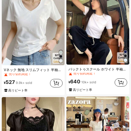
#1 ベストセラー
ビーチ 女性用Tシャツ
#10 ベストセラー
に 祝日を ベーシックTシャツ
バックトゥスクール ホワイト 半袖Tシャツ レディース 多用途クロップトップ セクシー シック スタイリッシュ カジュアル
Vネック 無地 スリムフィット 半袖Tシャツ カジュアル ホワイト 夏 通気性
売り切れ間近！
売り切れ間近！
#1 ベストセラー
#1 ベストセラー
(1000+)
ビーチ 女性用Tシャツ
ビーチ 女性用Tシャツ
#10 ベストセラー
#10 ベストセラー
に 祝日を ベーシックTシャツ
に 祝日を ベーシックTシャツ
売り切れ間近！
売り切れ間近！
640
売り切れ間近！
売り切れ間近！
527
¥
10k+ sold
¥
9.9k+ sold
#1 ベストセラー
(1000+)
(1000+)
ビーチ 女性用Tシャツ
#10 ベストセラー
に 祝日を ベーシックTシャツ
高リピート率
高リピート率
売り切れ間近！
売り切れ間近！
(1000+)