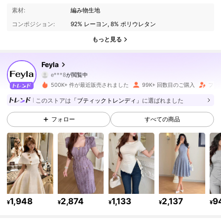
179K フォロワー
4.82
素材:
編み物生地
コンポジション:
92% レーヨン, 8% ポリウレタン
179K フォロワー
4.82
もっと見る
179K フォロワー
4.82
Feyla
e***8
が閲覧中
179K フォロワー
4.82
500K+ 件が最近販売されました
99K+ 回数目のご購入
フォ
このストアは
「ブティックトレンディ」
に選ばれました
179K フォロワー
4.82
フォロー
すべての商品
179K フォロワー
4.82
179K フォロワー
4.82
179K フォロワー
4.82
1,948
2,874
1,133
2,137
9
¥
¥
¥
¥
¥
179K フォロワー
4.82