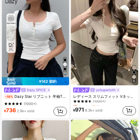
30
¥162 節約
6
Dazy SPICE
yohuperloth
売り切れ間近！
Dazy Star リブニット 半袖Tシャツ 無地、ウィメンズクロップトップス
レディース スリムフィット Vネック 半袖 クロップド Tシャツ、夏カジュアル ホワイト
-18%
(1000+)
売り切れ間近！
売り切れ間近！
(1000+)
(1000+)
(1000+)
971
736
¥
8.3k+ sold
¥
2.9k+ sold
売り切れ間近！
(1000+)