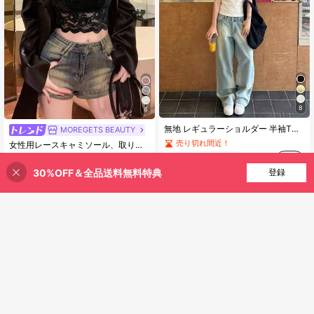
8
6
売り切れ間近！
無地 レギュラーショルダー 半袖Tシャツ レディース ラウンドネック スリムフィット 美シルエット 伸縮性 軽量 透け感あり 通気性 快適素材 夏用 万能 オールマッチ Tシャツ
MOREGETS BEAUTY
(1000+)
売り切れ間近！
女性用レースキャミソール、取り外し可能なパッド付き、かわいい&セクシーな無地インナー、新学期、冬、クリスマス、春節、カジュアルブラックサマーに適しています、シック&エレガント
売り切れ間近！
売り切れ間近！
1,096
(1000+)
(1000+)
¥
9.9k+ sold
売り切れ間近！
30%OFF＆全品送料無料特典
買い物かごに追加
登録
684
39% 割引！
¥
10k+ sold
(1000+)