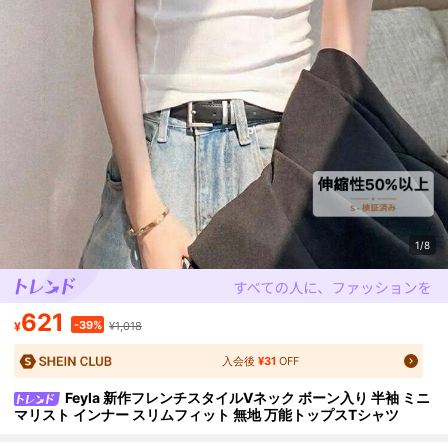
1/8
621
-39%
¥
¥1,018
入会後
¥31
OFF
Feyla 新作フレンチスタイルVネック ボーン入り 半袖 ミニ
マリスト インナー スリムフィット 無地 万能トップスTシャツ