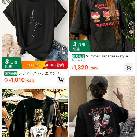
7
Summer Japanese-style cu
国内発送
te girl look, Sanrio Hello Kitty simple
100+ sold
pattern print, pure cotton sweet-sty
¥366 節約
1,320
¥
-20%
le T-shirt
レディース バレエダンサー
国内発送
ラインアート Tシャツ - ソフトピン
1,010
¥
-27%
ク ルーズフィット ラウンドネック
半袖トップス バレエポーズプリント
インり ミディアムストレッチ 通気性
の良い生地 通常のアパレル・ダンス
練習する・休暇の服装に最