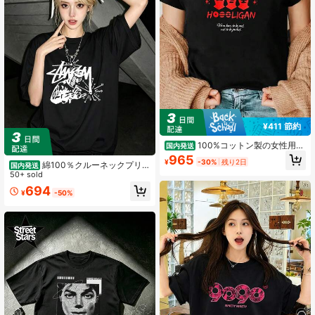
¥411 節約
100%コットン製の女性用シ
国内発送
ョート丈Tシャツ。バララファ帽の柄
965
¥
-30%
残り2日
がプリントされており、ゆったりと
綿100％クルーネックプリン
国内発送
したシルエット。ファッショナブル
ト半袖Tシャツ、女性用新作夏服、ス
50+ sold
なレディースウェア、春夏向け。
タイリッシュなゆったりカジュアル
694
¥
-50%
トップス