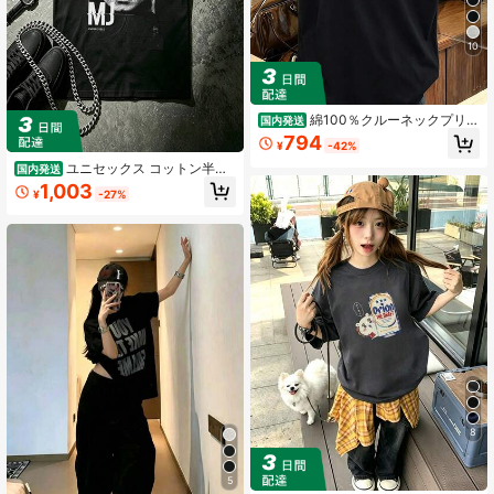
10
綿100％クルーネックプリン
国内発送
ト半袖Tシャツ、女性用新作夏服、ス
794
¥
-42%
タイリッシュなゆったりカジュアル
トップス
ユニセックス コットン半袖
国内発送
Tシャツ モノクロドット風人物プリ
1,003
¥
-27%
ント クラシックデザイン 柔らかく肌
触りが良い 日常カジュアルに最適 男
女兼用ゆったりフィットゆったり /
ルーズ グラフィック T シャツ
8
5