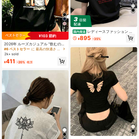
4
レディースファッション 春
国内発送
夏用 ゆったりラウンドネック半袖お
¥103 節約
895
¥
-35%
もしろtシャツプリントTシャツ
2026年 ルーズカジュアル "飲むのが
好きな女の子" グラフィックTシャ
#6 ベストセラー
に 最高の快適さ 女性用トップス、ブラウス、Tシャツ
ツ、半袖、ヨーロッパ&アメリカンス
2k+ sold
タイル ブラック サマー
411
¥
-20%
概算