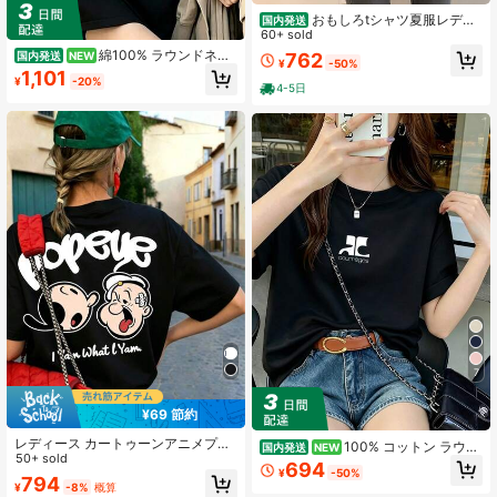
おもしろtシャツ夏服レディ
国内発送
ース ファッションtシャツ 半袖オフ
60+ sold
ィスカジュアル200グラム綿ゆった
綿100% ラウンドネッ
762
国内発送
NEW
¥
-50%
りプリントブラックy2kレディース
ク 半袖Tシャツ レディース 夏服 おも
1,101
トップス
¥
-20%
しろプリント おしゃれ ゆったり カ
4-5日
ジュアル トップス
7
¥69 節約
レディース カートゥーンアニメプリ
100% コットン ラウン
国内発送
NEW
ントTシャツ カジュアルストリート
50+ sold
ドネック半袖 T シャツ、夏服レディ
694
¥
-50%
スタイル 半袖 ブラック 夏用
ースロゴプリント おしゃれゆったり
794
¥
-8%
概算
カジュアルトップス