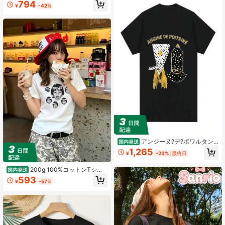
794
¥
-42%
トップス
アンジーヌ?デ?ポワルタン
国内発送
Tシャツ ソフトコットン ロックバン
1,265
¥
-23%
最終日
ド アルバムアート グラフィックプリ
ントTシャツ ストリートウェア レデ
200g 100%コットンTシャ
ィース メンズ レディース ラウンド
国内発送
ツ、2026年夏ファッション柄プリン
ネック トップス レディース.jpg
593
¥
-57%
ト半袖Tシャツ、カップルスタイル、
インナーウェア、アウターウェア、
オフィスカジュアルラウンドネック
半袖トップス