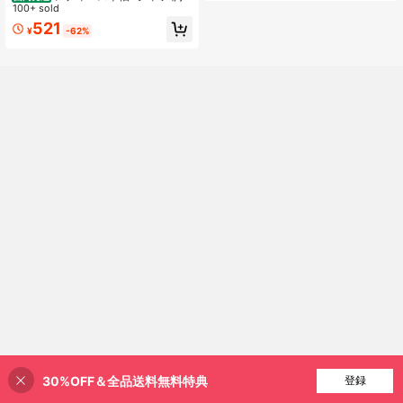
元niko and..ロゴプリント ゆったり
100+ sold
ルーズシルエット ナチュラルカジュ
521
¥
-62%
アル夏トップス
30%OFF＆全品送料無料特典
買い物かごに追加
登録
34% 割引！