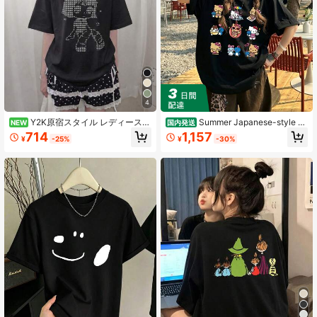
4
Y2K原宿スタイル レディース
Summer Japanese-style w
NEW
国内発送
夏新作 カジュアル ゆったり カート
omen's cotton T-shirt, cute Sanrio s
714
1,157
¥
-25%
¥
-30%
ゥーンプリント 半袖Tシャツ トップ
un-tanned Hello Kitty print, sweet s
ス ブラック
hort sleeves