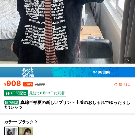
1/7
¥468節約
908
-34%
残り2日
¥
¥1,376
3日間配達
最短で8月13日に到着
真綿半袖夏の新しいプリント上着のおしゃれでゆったりし
国内発送
たtシャツ
カラー: ブラック