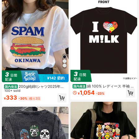
¥142 節約
綿 100% レディース 半袖 T
200g純綿tシャツ2025年夏
国内発送
国内発送
シャツ I LOVE MILK プリント シンプ
レディース新品半袖純綿少女柄プリ
100+ sold
1,054
¥
-23%
ルカラーカジュアル
ント半袖丸首カップルが着る丸首レ
333
¥
-30%
残り2日
ディーストップス