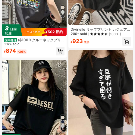
15
Divinelle リッププリント カジュアル
¥502 節約
ルーズクルーネック 半袖 レディース
200+ sold
(1000+)
Tシャツ、夏に最適、コットンブレン
綿100％クルーネックプリン
923
国内発送
ド
¥
概算
ト半袖Tシャツ、女性用新作夏服、ス
1.1k+ sold
タイリッシュなゆったりカジュアル
874
¥
-36%
トップス
6