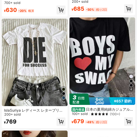
ス、カートゥーン プリント ルーズ
ジタルレタープリント半袖Tシャツ
200+ sold
700+ sold
フラッタリング デザイン カジュアル
（レディース）、夏用韓国風ルーズ
685
630
¥
-50%
残り2日
サマー
フィットラウンドネック半袖トップ
¥
-20%
概算
ス
4
¥657 節約
14
日本の夏用純綿カジュアル
国内発送
IslaSuriya レディース レタープリン
万能ゆったり半袖Tシャツ
100+ sold
(100+)
ト ラウンドネック カジュアル 万能
200+ sold
デイリー 半袖Tシャツ
679
769
¥
-49%
残り2日
¥