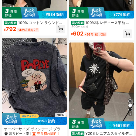
6
¥584 節約
¥774 節約
100% コットン ラウンドネ
100%綿 レディース半袖 夏
国内発送
国内発送
ック半袖 T シャツ、夏服レディース
の新作プリントTシャツ カップル ゆ
200+ sold
792
¥
-42%
残り2日
おもしろプリント おしゃれゆったり
ったりカジュアル丸首トップス
602
¥
-56%
残り2日
カジュアルトップス
5
¥158 節約
¥691 節約
オーバーサイズ ヴィンテージ ブラッ
ク ウォッシュ 半袖 Tシャツ レディー
Y2Kミレニアムスタイルデ
高リピート率
売り切れ間近！
国内発送