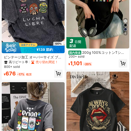
6
¥139 節約
200g 100%コットンTシャ
国内発送
ツ 2026年レディース夏ファッション
200+ sold
ビンテージ加工 オーバーサイズ ブラ
プリント柄 半袖Tシャツ カップル向
ック 半袖Tシャツ レディース、ルー
高リピート率
売り切れ間近！
1,101
¥
-20%
けクルーネック半袖トップス
ズフィット、スタイリッシュデザイ
800+ sold
ン カジュアル サマー
676
¥
-17%
概算