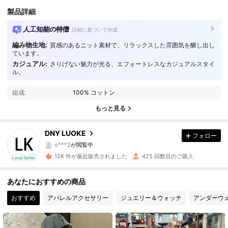
製品詳細
人工知能の特徴
詳細に基づいて作成
編み物生地:
質感のあるニット素材で、リラックスした雰囲気を醸し出し
ています。
カジュアル:
さりげない魅力が光る、エフォートレスなカジュアルスタイ
ル。
342 フォロワー
4.69
組成:
100% コットン
342 フォロワー
4.69
もっと見る
342 フォロワー
4.69
DNY LUOKE
フォロー
342 フォロワー
4.69
12K 件が最近販売されました
425 回数目のご購入
Local Seller
342 フォロワー
4.69
あなたにおすすめの商品
342 フォロワー
4.69
おすすめ
アパレルアクセサリー
ジュエリー＆ウォッチ
アンダーウ
342 フォロワー
4.69