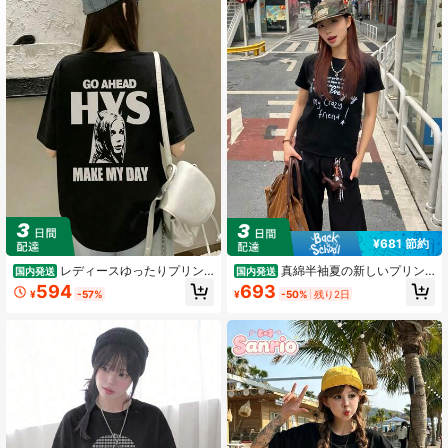
342 フォロワー
4.69
342 フォロワー
4.69
342 フォロワー
4.69
342 フォロワー
4.69
¥681 節約
レディースゆったりプリン
真綿半袖夏の新しいプリン
国内発送
国内発送
トTシャツ-半袖、ゆったりプリン
ト上着のおしゃれでゆったりしたtシ
594
693
¥
-57%
¥
-50%
残り2日
ト、機械洗浄、プリントデザイン
ャツ