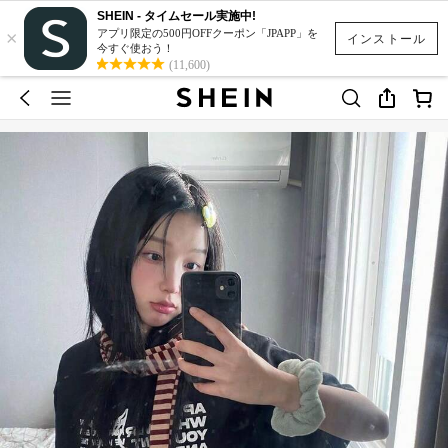
SHEIN - タイムセール実施中!
×
アプリ限定の500円OFFクーポン「JPAPP」を
インストール
今すぐ使おう！
(11,600)