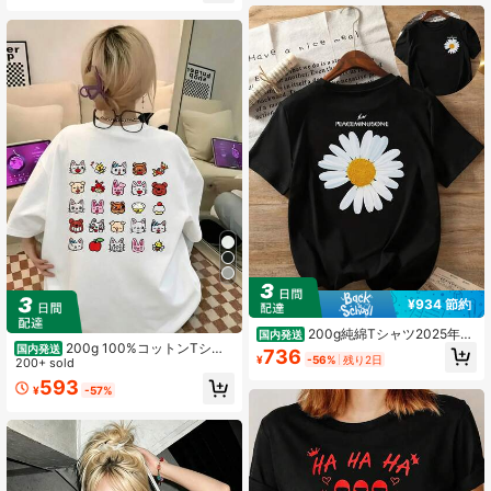
¥934 節約
200g純綿Tシャツ2025年夏
国内発送
200g 100%コットンTシャ
レディース新作半袖純綿ホリデー柄
国内発送
736
¥
-56%
残り2日
ツ、2026年夏ファッション柄プリン
200+ sold
半袖丸首カップル着用小シャツトッ
ト半袖Tシャツ、カップルスタイル、
プス
593
¥
-57%
インナーウェア、アウターウェア、
オフィスカジュアルラウンドネック
半袖トップス